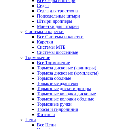
Все Седла и штыри
Седла
Седла для триатлона
Подседельные штыри
Штыри дропперы
Манетки для штырей
Системы и каретки
Все Системы и каретки
Каретки
Системы МТБ
Системы шоссейные
Торможение
Все Торможение
Тормоза дисковые (калиперы)
Тормоза дисковые (комплекты)
Тормоза ободные
Тормозные адаптеры
Тормозные диски и роторы
Тормозные колодки дисковые
Тормозные колодки ободные
Тормозные ручки
Тросы и гидролинии
Фитинги
Цепи
Все Цепи