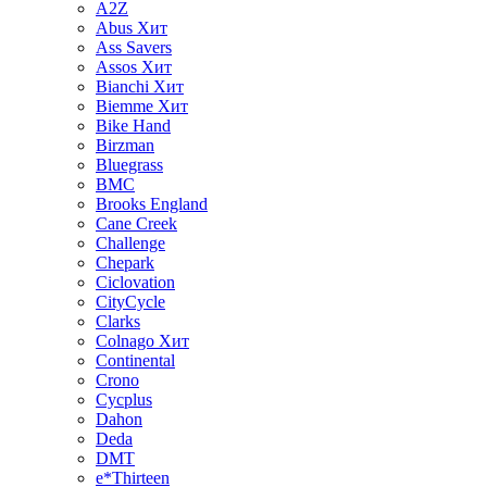
A2Z
Abus
Хит
Ass Savers
Assos
Хит
Bianchi
Хит
Biemme
Хит
Bike Hand
Birzman
Bluegrass
BMC
Brooks England
Cane Creek
Challenge
Chepark
Ciclovation
CityCycle
Clarks
Colnago
Хит
Continental
Crono
Cycplus
Dahon
Deda
DMT
e*Thirteen