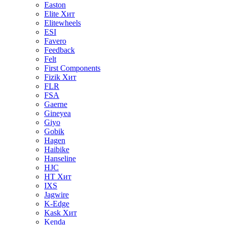
Easton
Elite
Хит
Elitewheels
ESI
Favero
Feedback
Felt
First Components
Fizik
Хит
FLR
FSA
Gaerne
Gineyea
Giyo
Gobik
Hagen
Haibike
Hanseline
HJC
HT
Хит
IXS
Jagwire
K-Edge
Kask
Хит
Kenda