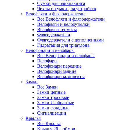
Сумки для байкпакинга
Чехлы и сумки для устройств
Велофляги и флягодержатели
Все Велофляги и флягодержатели
Велофляги и велобутылки
Велофляги термосы
Флягодержатели
Флягодержатели с дополнениями
Гидратация для триатлона
Велофонари и велофары
Все Велофонари и велофары
Велофары
Велофонари передние
Велофонари задние
Велофонари комплекты
Замки
Все Замки
Замки цепные
Замки тросовые
Замки U-образные
Замки складные
Сигнализации
Крылья
Все Крылья
Крылья 26 дюймов