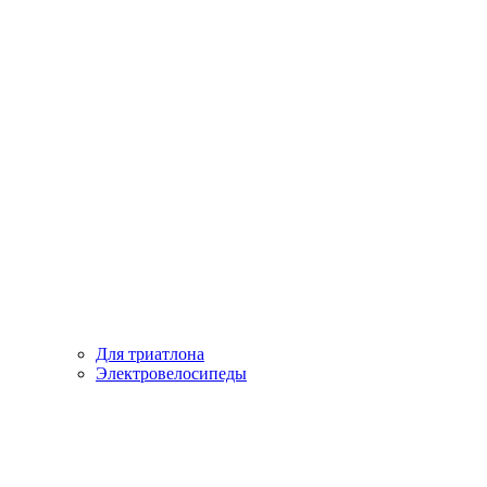
Для триатлона
Электровелосипеды