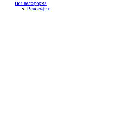
Вся велоформа
Велотуфли