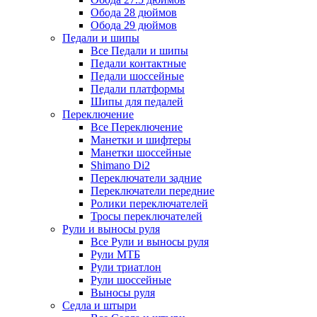
Обода 28 дюймов
Обода 29 дюймов
Педали и шипы
Все Педали и шипы
Педали контактные
Педали шоссейные
Педали платформы
Шипы для педалей
Переключение
Все Переключение
Манетки и шифтеры
Манетки шоссейные
Shimano Di2
Переключатели задние
Переключатели передние
Ролики переключателей
Тросы переключателей
Рули и выносы руля
Все Рули и выносы руля
Рули МТБ
Рули триатлон
Рули шоссейные
Выносы руля
Седла и штыри