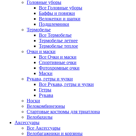
Головные уборы
Все Головные уборы
Баффы и повязки
Велокепки и шапки
Подшлемники
Термобелье
Все Термобелье
Термобелье летнее
Термобелье теплое
Очки и маски
Все Очки и маски
Спортивные очки
Фотохромные очки
Маски
Рукава, гетры и чулки
Все Рукава, гетры и чулки
Гетры
Рукава
Носки
Велокомбинезоны
Стартовые костюмы для триатлона
Велобахилы
Аксессуары
Все Аксессуары
Велобагажники и корзины