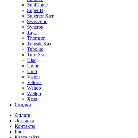
SunRingle
Super B
Superior
Хит
SwissStop
Syncros
Taya
Thomson
Topeak
Хит
Tubolito
Tufo
Хит
Ulac
Unior
Uniq
Vision
Vittoria
Wahoo
Wellgo
Xoss
Скидки
Оплата
Доставка
Контакты
Блог
Карта сайта