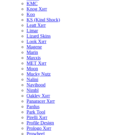
KMC
Knog
Хит
Koo
KS (Kind Shock)
Leatt
Хит
Limar
Lizard Skins
Look
Хит
Magene
Marin
Maxxis
MET
Хит
Moon
Mucky Nutz
Nalini
Navihood
Nimbl
Oakley
Хит
Panaracer
Хит
Pardus
Park Tool
Pirelli
Хит
Profile Design
Prologo
Хит
Prowheel