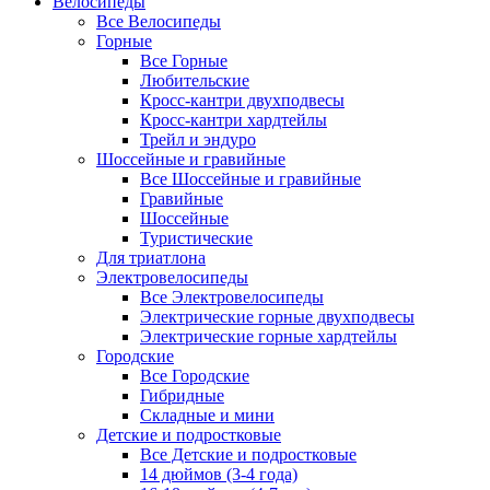
Велосипеды
Все Велосипеды
Горные
Все Горные
Любительские
Кросс-кантри двухподвесы
Кросс-кантри хардтейлы
Трейл и эндуро
Шоссейные и гравийные
Все Шоссейные и гравийные
Гравийные
Шоссейные
Туристические
Для триатлона
Электровелосипеды
Все Электровелосипеды
Электрические горные двухподвесы
Электрические горные хардтейлы
Городские
Все Городские
Гибридные
Складные и мини
Детские и подростковые
Все Детские и подростковые
14 дюймов (3-4 года)