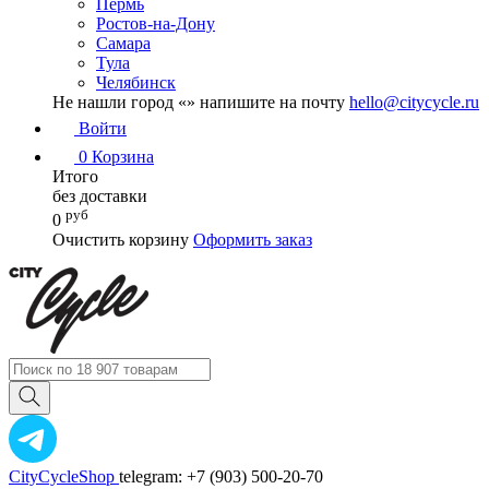
Пермь
Ростов-на-Дону
Самара
Тула
Челябинск
Не нашли город «
» напишите на почту
hello@citycycle.ru
Войти
0
Корзина
Итого
без доставки
руб
0
Очистить корзину
Оформить заказ
CityCycleShop
telegram: +7 (903) 500-20-70