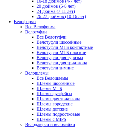
16-18 дюймов (4-7 лет)
20 дюймов (5-8 лет)
24 дюйма (7-11 лет)
26-27 дюймов (10-16 лет)
Велоформа
Все Велоформа
Велотуфли
Все Велотуфли
Велотуфли шоссейные
Велотуфли МТБ контактные
Велотуфли МТБ плоские
Велотуфли для туризма
Велотуфли для триатлона
Велотуфли зимние
Велошлемы
Все Велошлемы
Шлемы шоссейные
Шлемы МТБ
Шлемы фулфейсы
Шлемы для триатлона
Шлемы городские
Шлемы детские
Шлемы подростковые
Шлемы с MIPS
Велоджерси и веломайки