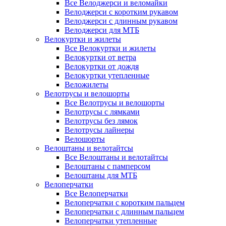
Все Велоджерси и веломайки
Велоджерси с коротким рукавом
Велоджерси с длинным рукавом
Велоджерси для МТБ
Велокуртки и жилеты
Все Велокуртки и жилеты
Велокуртки от ветра
Велокуртки от дождя
Велокуртки утепленные
Веложилеты
Велотрусы и велошорты
Все Велотрусы и велошорты
Велотрусы с лямками
Велотрусы без лямок
Велотрусы лайнеры
Велошорты
Велоштаны и велотайтсы
Все Велоштаны и велотайтсы
Велоштаны с памперсом
Велоштаны для МТБ
Велоперчатки
Все Велоперчатки
Велоперчатки с коротким пальцем
Велоперчатки с длинным пальцем
Велоперчатки утепленные