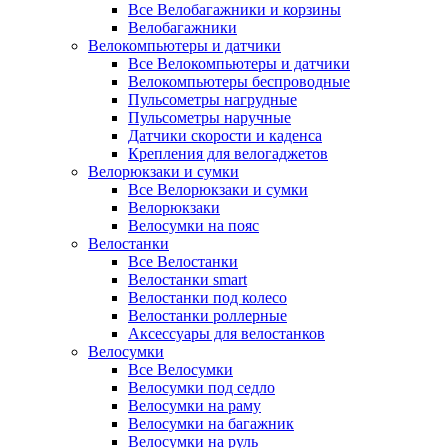
Все Велобагажники и корзины
Велобагажники
Велокомпьютеры и датчики
Все Велокомпьютеры и датчики
Велокомпьютеры беспроводные
Пульсометры нагрудные
Пульсометры наручные
Датчики скорости и каденса
Крепления для велогаджетов
Велорюкзаки и сумки
Все Велорюкзаки и сумки
Велорюкзаки
Велосумки на пояс
Велостанки
Все Велостанки
Велостанки smart
Велостанки под колесо
Велостанки роллерные
Аксессуары для велостанков
Велосумки
Все Велосумки
Велосумки под седло
Велосумки на раму
Велосумки на багажник
Велосумки на руль