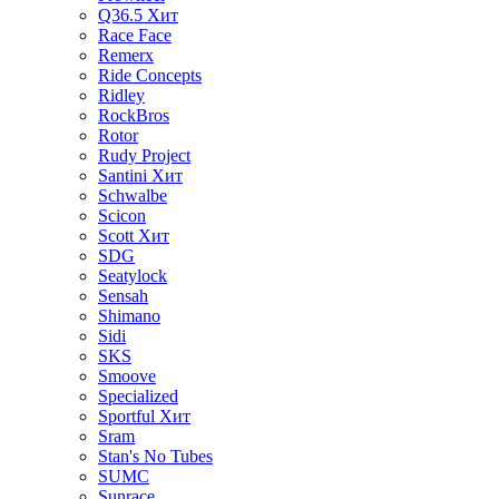
Q36.5
Хит
Race Face
Remerx
Ride Concepts
Ridley
RockBros
Rotor
Rudy Project
Santini
Хит
Schwalbe
Scicon
Scott
Хит
SDG
Seatylock
Sensah
Shimano
Sidi
SKS
Smoove
Specialized
Sportful
Хит
Sram
Stan's No Tubes
SUMC
Sunrace