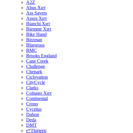
A2Z
Abus
Хит
Ass Savers
Assos
Хит
Bianchi
Хит
Biemme
Хит
Bike Hand
Birzman
Bluegrass
BMC
Brooks England
Cane Creek
Challenge
Chepark
Ciclovation
CityCycle
Clarks
Colnago
Хит
Continental
Crono
Cycplus
Dahon
Deda
DMT
e*Thirteen