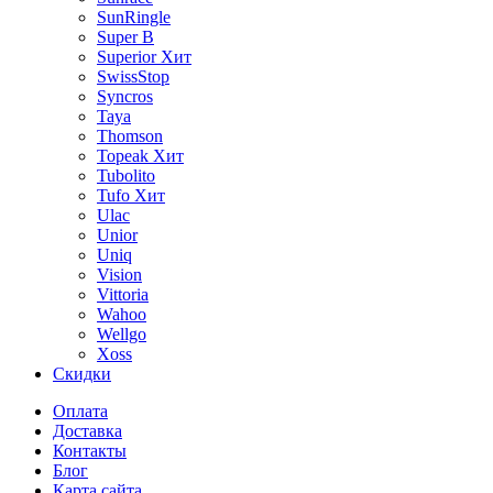
SunRingle
Super B
Superior
Хит
SwissStop
Syncros
Taya
Thomson
Topeak
Хит
Tubolito
Tufo
Хит
Ulac
Unior
Uniq
Vision
Vittoria
Wahoo
Wellgo
Xoss
Скидки
Оплата
Доставка
Контакты
Блог
Карта сайта