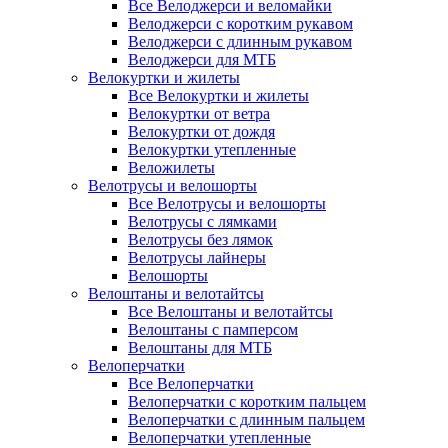
Все Велоджерси и веломайки
Велоджерси с коротким рукавом
Велоджерси с длинным рукавом
Велоджерси для МТБ
Велокуртки и жилеты
Все Велокуртки и жилеты
Велокуртки от ветра
Велокуртки от дождя
Велокуртки утепленные
Веложилеты
Велотрусы и велошорты
Все Велотрусы и велошорты
Велотрусы с лямками
Велотрусы без лямок
Велотрусы лайнеры
Велошорты
Велоштаны и велотайтсы
Все Велоштаны и велотайтсы
Велоштаны с памперсом
Велоштаны для МТБ
Велоперчатки
Все Велоперчатки
Велоперчатки с коротким пальцем
Велоперчатки с длинным пальцем
Велоперчатки утепленные