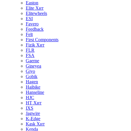
Easton
Elite
Хит
Elitewheels
ESI
Favero
Feedback
Felt
First Components
Fizik
Хит
FLR
FSA
Gaerne
Gineyea
Giyo
Gobik
Hagen
Haibike
Hanseline
HJC
HT
Хит
IXS
Jagwire
K-Edge
Kask
Хит
Kenda