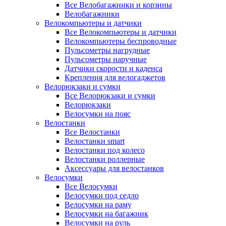
Все Велобагажники и корзины
Велобагажники
Велокомпьютеры и датчики
Все Велокомпьютеры и датчики
Велокомпьютеры беспроводные
Пульсометры нагрудные
Пульсометры наручные
Датчики скорости и каденса
Крепления для велогаджетов
Велорюкзаки и сумки
Все Велорюкзаки и сумки
Велорюкзаки
Велосумки на пояс
Велостанки
Все Велостанки
Велостанки smart
Велостанки под колесо
Велостанки роллерные
Аксессуары для велостанков
Велосумки
Все Велосумки
Велосумки под седло
Велосумки на раму
Велосумки на багажник
Велосумки на руль