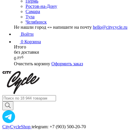
Пермь
Ростов-на-Дону
Самара
Тула
Челябинск
Не нашли город «
» напишите на почту
hello@citycycle.ru
Войти
0
Корзина
Итого
без доставки
руб
0
Очистить корзину
Оформить заказ
CityCycleShop
telegram: +7 (903) 500-20-70