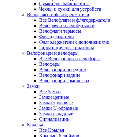
Сумки для байкпакинга
Чехлы и сумки для устройств
Велофляги и флягодержатели
Все Велофляги и флягодержатели
Велофляги и велобутылки
Велофляги термосы
Флягодержатели
Флягодержатели с дополнениями
Гидратация для триатлона
Велофонари и велофары
Все Велофонари и велофары
Велофары
Велофонари передние
Велофонари задние
Велофонари комплекты
Замки
Все Замки
Замки цепные
Замки тросовые
Замки U-образные
Замки складные
Сигнализации
Крылья
Все Крылья
Крылья 26 дюймов