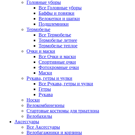
Головные уборы
Все Головные уборы
Баффы и повязки
Велокепки и шапки
Подшлемники
Термобелье
Все Термобелье
Термобелье летнее
Термобелье теплое
Очки и маски
Все Очки и маски
Спортивные очки
Фотохромные очки
Маски
Рукава, гетры и чулки
Все Рукава, гетры и чулки
Гетры
Рукава
Носки
Велокомбинезоны
Стартовые костюмы для триатлона
Велобахилы
Аксессуары
Все Аксессуары
Велобагажники и корзины