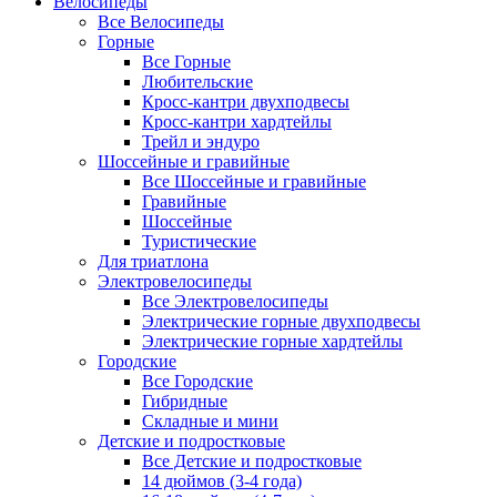
Велосипеды
Все Велосипеды
Горные
Все Горные
Любительские
Кросс-кантри двухподвесы
Кросс-кантри хардтейлы
Трейл и эндуро
Шоссейные и гравийные
Все Шоссейные и гравийные
Гравийные
Шоссейные
Туристические
Для триатлона
Электровелосипеды
Все Электровелосипеды
Электрические горные двухподвесы
Электрические горные хардтейлы
Городские
Все Городские
Гибридные
Складные и мини
Детские и подростковые
Все Детские и подростковые
14 дюймов (3-4 года)