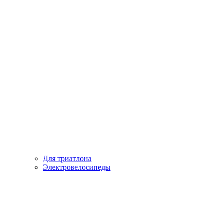
Для триатлона
Электровелосипеды