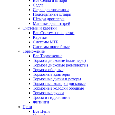
Все Седла и штыри
Седла
Седла для триатлона
Подседельные штыри
Штыри дропперы
Манетки для штырей
Системы и каретки
Все Системы и каретки
Каретки
Системы МТБ
Системы шоссейные
Торможение
Все Торможение
Тормоза дисковые (калиперы)
Тормоза дисковые (комплекты)
Тормоза ободные
Тормозные адаптеры
Тормозные диски и роторы
Тормозные колодки дисковые
Тормозные колодки ободные
Тормозные ручки
Тросы и гидролинии
Фитинги
Цепи
Все Цепи