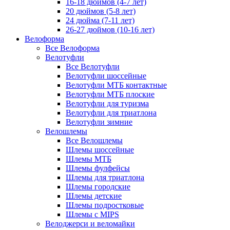
16-18 дюймов (4-7 лет)
20 дюймов (5-8 лет)
24 дюйма (7-11 лет)
26-27 дюймов (10-16 лет)
Велоформа
Все Велоформа
Велотуфли
Все Велотуфли
Велотуфли шоссейные
Велотуфли МТБ контактные
Велотуфли МТБ плоские
Велотуфли для туризма
Велотуфли для триатлона
Велотуфли зимние
Велошлемы
Все Велошлемы
Шлемы шоссейные
Шлемы МТБ
Шлемы фулфейсы
Шлемы для триатлона
Шлемы городские
Шлемы детские
Шлемы подростковые
Шлемы с MIPS
Велоджерси и веломайки