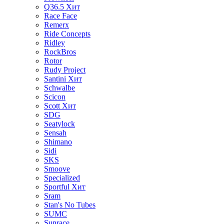
Q36.5
Хит
Race Face
Remerx
Ride Concepts
Ridley
RockBros
Rotor
Rudy Project
Santini
Хит
Schwalbe
Scicon
Scott
Хит
SDG
Seatylock
Sensah
Shimano
Sidi
SKS
Smoove
Specialized
Sportful
Хит
Sram
Stan's No Tubes
SUMC
Sunrace