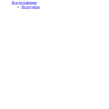
Вся велоформа
Велотуфли