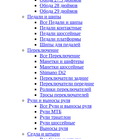
Обода 28 дюймов
Обода 29 дюймов
Педали и шипы
Все Педали и шипы
Педали контактные
Педали шоссейные
Педали платформы
Шипы для педалей
Переключение
Все Переключение
Манетки и шифтеры
Манетки шоссейные
Shimano Di2
Переключатели задние
Переключатели передние
Ролики переключателей
Тросы переключателей
Рули и выносы руля
Все Рули и выносы руля
Рули МТБ
Рули триатлон
Рули шоссейные
Выносы руля
Седла и штыри