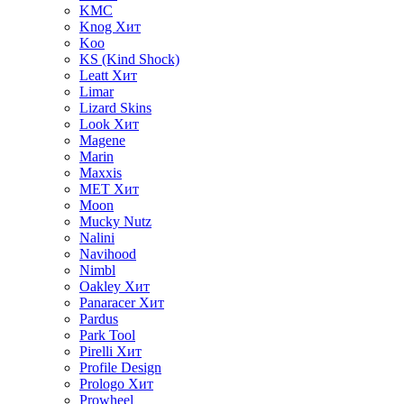
KMC
Knog
Хит
Koo
KS (Kind Shock)
Leatt
Хит
Limar
Lizard Skins
Look
Хит
Magene
Marin
Maxxis
MET
Хит
Moon
Mucky Nutz
Nalini
Navihood
Nimbl
Oakley
Хит
Panaracer
Хит
Pardus
Park Tool
Pirelli
Хит
Profile Design
Prologo
Хит
Prowheel