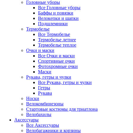
Головные уборы
Все Головные уборы
Баффы и повязки
Велокепки и шапки
Подшлемники
Термобелье
Все Термобелье
Термобелье летнее
Термобелье теплое
Очки и маски
Все Очки и маски
Спортивные очки
Фотохромные очки
Маски
Рукава, гетры и чулки
Все Рукава, гетры и чулки
Гетры
Рукава
Носки
Велокомбинезоны
Стартовые костюмы для триатлона
Велобахилы
Аксессуары
Все Аксессуары
Велобагажники и корзины