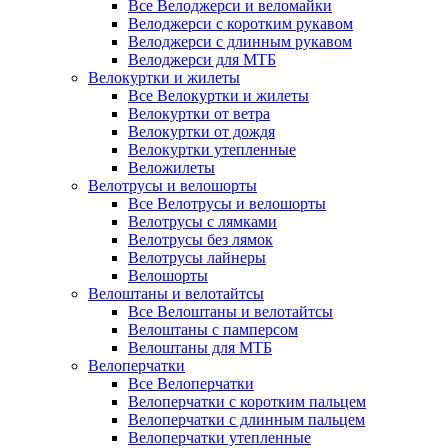
Все Велоджерси и веломайки
Велоджерси с коротким рукавом
Велоджерси с длинным рукавом
Велоджерси для МТБ
Велокуртки и жилеты
Все Велокуртки и жилеты
Велокуртки от ветра
Велокуртки от дождя
Велокуртки утепленные
Веложилеты
Велотрусы и велошорты
Все Велотрусы и велошорты
Велотрусы с лямками
Велотрусы без лямок
Велотрусы лайнеры
Велошорты
Велоштаны и велотайтсы
Все Велоштаны и велотайтсы
Велоштаны с памперсом
Велоштаны для МТБ
Велоперчатки
Все Велоперчатки
Велоперчатки с коротким пальцем
Велоперчатки с длинным пальцем
Велоперчатки утепленные