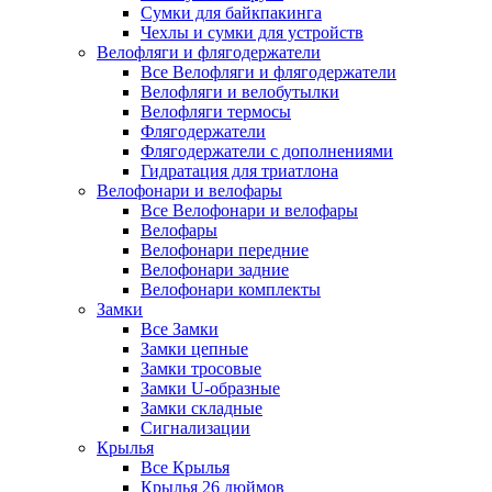
Сумки для байкпакинга
Чехлы и сумки для устройств
Велофляги и флягодержатели
Все Велофляги и флягодержатели
Велофляги и велобутылки
Велофляги термосы
Флягодержатели
Флягодержатели с дополнениями
Гидратация для триатлона
Велофонари и велофары
Все Велофонари и велофары
Велофары
Велофонари передние
Велофонари задние
Велофонари комплекты
Замки
Все Замки
Замки цепные
Замки тросовые
Замки U-образные
Замки складные
Сигнализации
Крылья
Все Крылья
Крылья 26 дюймов