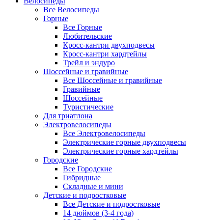
Велосипеды
Все Велосипеды
Горные
Все Горные
Любительские
Кросс-кантри двухподвесы
Кросс-кантри хардтейлы
Трейл и эндуро
Шоссейные и гравийные
Все Шоссейные и гравийные
Гравийные
Шоссейные
Туристические
Для триатлона
Электровелосипеды
Все Электровелосипеды
Электрические горные двухподвесы
Электрические горные хардтейлы
Городские
Все Городские
Гибридные
Складные и мини
Детские и подростковые
Все Детские и подростковые
14 дюймов (3-4 года)