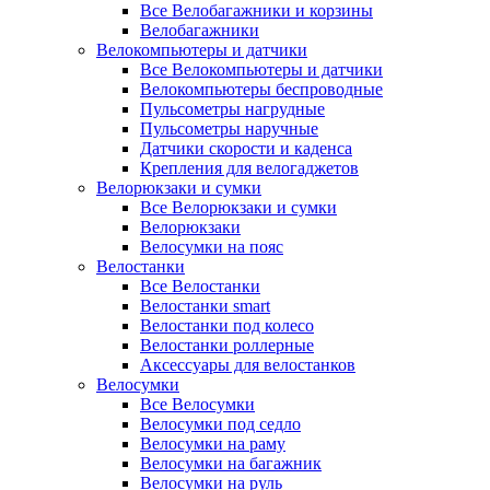
Все Велобагажники и корзины
Велобагажники
Велокомпьютеры и датчики
Все Велокомпьютеры и датчики
Велокомпьютеры беспроводные
Пульсометры нагрудные
Пульсометры наручные
Датчики скорости и каденса
Крепления для велогаджетов
Велорюкзаки и сумки
Все Велорюкзаки и сумки
Велорюкзаки
Велосумки на пояс
Велостанки
Все Велостанки
Велостанки smart
Велостанки под колесо
Велостанки роллерные
Аксессуары для велостанков
Велосумки
Все Велосумки
Велосумки под седло
Велосумки на раму
Велосумки на багажник
Велосумки на руль