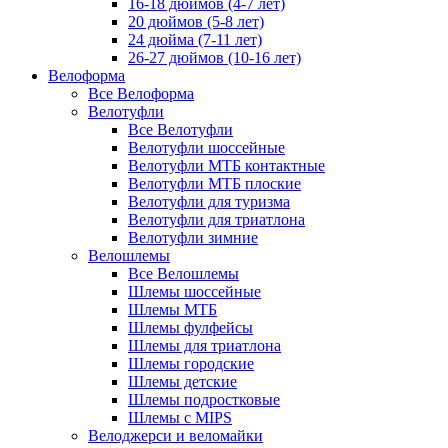
16-18 дюймов (4-7 лет)
20 дюймов (5-8 лет)
24 дюйма (7-11 лет)
26-27 дюймов (10-16 лет)
Велоформа
Все Велоформа
Велотуфли
Все Велотуфли
Велотуфли шоссейные
Велотуфли МТБ контактные
Велотуфли МТБ плоские
Велотуфли для туризма
Велотуфли для триатлона
Велотуфли зимние
Велошлемы
Все Велошлемы
Шлемы шоссейные
Шлемы МТБ
Шлемы фулфейсы
Шлемы для триатлона
Шлемы городские
Шлемы детские
Шлемы подростковые
Шлемы с MIPS
Велоджерси и веломайки