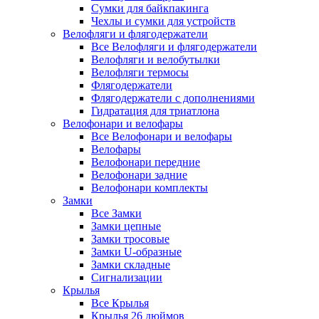
Сумки для байкпакинга
Чехлы и сумки для устройств
Велофляги и флягодержатели
Все Велофляги и флягодержатели
Велофляги и велобутылки
Велофляги термосы
Флягодержатели
Флягодержатели с дополнениями
Гидратация для триатлона
Велофонари и велофары
Все Велофонари и велофары
Велофары
Велофонари передние
Велофонари задние
Велофонари комплекты
Замки
Все Замки
Замки цепные
Замки тросовые
Замки U-образные
Замки складные
Сигнализации
Крылья
Все Крылья
Крылья 26 дюймов