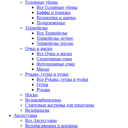
Головные уборы
Все Головные уборы
Баффы и повязки
Велокепки и шапки
Подшлемники
Термобелье
Все Термобелье
Термобелье летнее
Термобелье теплое
Очки и маски
Все Очки и маски
Спортивные очки
Фотохромные очки
Маски
Рукава, гетры и чулки
Все Рукава, гетры и чулки
Гетры
Рукава
Носки
Велокомбинезоны
Стартовые костюмы для триатлона
Велобахилы
Аксессуары
Все Аксессуары
Велобагажники и корзины