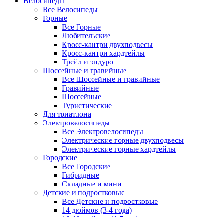
Велосипеды
Все Велосипеды
Горные
Все Горные
Любительские
Кросс-кантри двухподвесы
Кросс-кантри хардтейлы
Трейл и эндуро
Шоссейные и гравийные
Все Шоссейные и гравийные
Гравийные
Шоссейные
Туристические
Для триатлона
Электровелосипеды
Все Электровелосипеды
Электрические горные двухподвесы
Электрические горные хардтейлы
Городские
Все Городские
Гибридные
Складные и мини
Детские и подростковые
Все Детские и подростковые
14 дюймов (3-4 года)