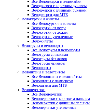
Все Велоджерси и веломайки
Велоджерси с коротким рукавом
Велоджерси с длинным рукавом
Велоджерси для МТБ
Велокуртки и жилеты
Все Велокуртки и жилеты
Велокуртки от ветра
Велокуртки от дождя
Велокуртки утепленные
Веложилеты
Велотрусы и велошорты
Все Велотрусы и велошорты
Велотрусы с лямками
Велотрусы без лямок
Велотрусы лайнеры
Велошорты
Велоштаны и велотайтсы
Все Велоштаны и велотайтсы
Велоштаны с памперсом
Велоштаны для МТБ
Велоперчатки
Все Велоперчатки
Велоперчатки с коротким пальцем
Велоперчатки с длинным пальцем
Велоперчатки утепленные