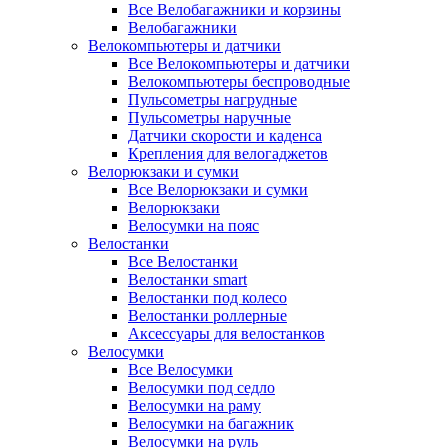
Все Велобагажники и корзины
Велобагажники
Велокомпьютеры и датчики
Все Велокомпьютеры и датчики
Велокомпьютеры беспроводные
Пульсометры нагрудные
Пульсометры наручные
Датчики скорости и каденса
Крепления для велогаджетов
Велорюкзаки и сумки
Все Велорюкзаки и сумки
Велорюкзаки
Велосумки на пояс
Велостанки
Все Велостанки
Велостанки smart
Велостанки под колесо
Велостанки роллерные
Аксессуары для велостанков
Велосумки
Все Велосумки
Велосумки под седло
Велосумки на раму
Велосумки на багажник
Велосумки на руль