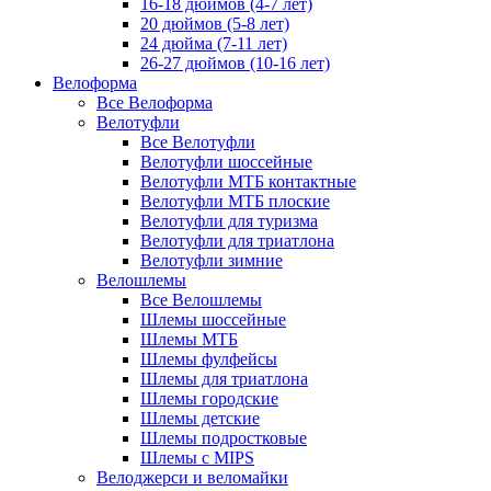
16-18 дюймов (4-7 лет)
20 дюймов (5-8 лет)
24 дюйма (7-11 лет)
26-27 дюймов (10-16 лет)
Велоформа
Все Велоформа
Велотуфли
Все Велотуфли
Велотуфли шоссейные
Велотуфли МТБ контактные
Велотуфли МТБ плоские
Велотуфли для туризма
Велотуфли для триатлона
Велотуфли зимние
Велошлемы
Все Велошлемы
Шлемы шоссейные
Шлемы МТБ
Шлемы фулфейсы
Шлемы для триатлона
Шлемы городские
Шлемы детские
Шлемы подростковые
Шлемы с MIPS
Велоджерси и веломайки