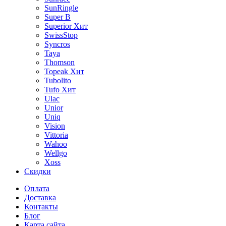
SunRingle
Super B
Superior
Хит
SwissStop
Syncros
Taya
Thomson
Topeak
Хит
Tubolito
Tufo
Хит
Ulac
Unior
Uniq
Vision
Vittoria
Wahoo
Wellgo
Xoss
Скидки
Оплата
Доставка
Контакты
Блог
Карта сайта