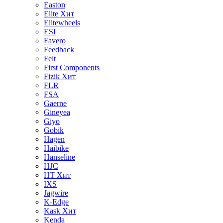
Easton
Elite
Хит
Elitewheels
ESI
Favero
Feedback
Felt
First Components
Fizik
Хит
FLR
FSA
Gaerne
Gineyea
Giyo
Gobik
Hagen
Haibike
Hanseline
HJC
HT
Хит
IXS
Jagwire
K-Edge
Kask
Хит
Kenda