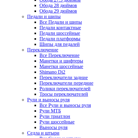
Обода 28 дюймов
Обода 29 дюймов
Педали и шипы
Все Педали и шипы
Педали контактные
Педали шоссейные
Педали платформы
Шипы для педалей
Переключение
Все Переключение
Манетки и шифтеры
Манетки шоссейные
Shimano Di2
Переключатели задние
Переключатели передние
Ролики переключателей
Тросы переключателей
Рули и выносы руля
Все Рули и выносы руля
Рули МТБ
Рули триатлон
Рули шоссейные
Выносы руля
Седла и штыри