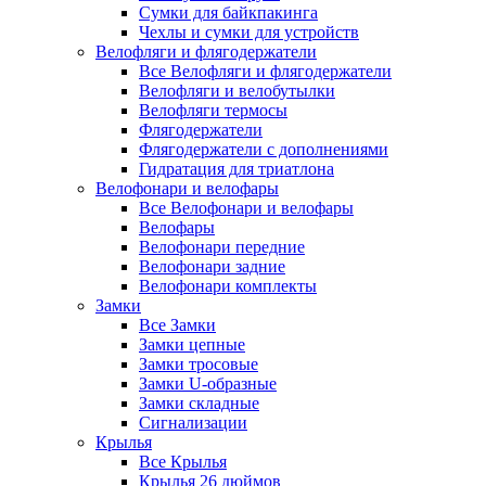
Сумки для байкпакинга
Чехлы и сумки для устройств
Велофляги и флягодержатели
Все Велофляги и флягодержатели
Велофляги и велобутылки
Велофляги термосы
Флягодержатели
Флягодержатели с дополнениями
Гидратация для триатлона
Велофонари и велофары
Все Велофонари и велофары
Велофары
Велофонари передние
Велофонари задние
Велофонари комплекты
Замки
Все Замки
Замки цепные
Замки тросовые
Замки U-образные
Замки складные
Сигнализации
Крылья
Все Крылья
Крылья 26 дюймов