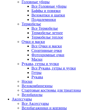
Головные уборы
Все Головные уборы
Баффы и повязки
Велокепки и шапки
Подшлемники
Термобелье
Все Термобелье
Термобелье летнее
Термобелье теплое
Очки и маски
Все Очки и маски
Спортивные очки
Фотохромные очки
Маски
Рукава, гетры и чулки
Все Рукава, гетры и чулки
Гетры
Рукава
Носки
Велокомбинезоны
Стартовые костюмы для триатлона
Велобахилы
Аксессуары
Все Аксессуары
Велобагажники и корзины