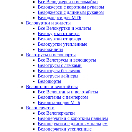
Все Велоджерси и веломайки
Велоджерси с коротким рукавом
Велоджерси с длинным рукавом
Велоджерси для МТБ
Велокуртки и жилеты
Все Велокуртки и жилеты
Велокуртки от ветра
Велокуртки от дождя
Велокуртки утепленные
Веложилеты
Велотрусы и велошорты
Все Велотрусы и велошорты
Велотрусы с лямками
Велотрусы без лямок
Велотрусы лайнеры
Велошорты
Велоштаны и велотайтсы
Все Велоштаны и велотайтсы
Велоштаны с памперсом
Велоштаны для МТБ
Велоперчатки
Все Велоперчатки
Велоперчатки с коротким пальцем
Велоперчатки с длинным пальцем
Велоперчатки утепленные