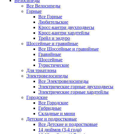
Велосипеды
Все Велосипеды
Горные
Все Горные
Любительские
Кросс-кантри двухподвесы
Кросс-кантри хардтейлы
Трейл и эндуро
Шоссейные и гравийные
Все Шоссейные и гравийные
Гравийные
Шоссейные
Туристические
Для триатлона
Электровелосипеды
Все Электровелосипеды
Электрические горные двухподвесы
Электрические горные хардтейлы
Городские
Все Городские
Гибридные
Складные и мини
Детские и подростковые
Все Детские и подростковые
14 дюймов (3-4 года)