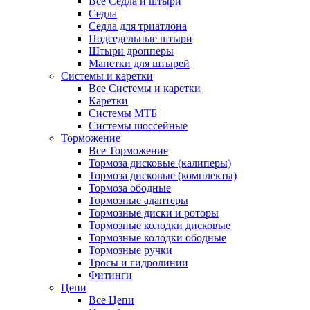
Все Седла и штыри
Седла
Седла для триатлона
Подседельные штыри
Штыри дропперы
Манетки для штырей
Системы и каретки
Все Системы и каретки
Каретки
Системы МТБ
Системы шоссейные
Торможение
Все Торможение
Тормоза дисковые (калиперы)
Тормоза дисковые (комплекты)
Тормоза ободные
Тормозные адаптеры
Тормозные диски и роторы
Тормозные колодки дисковые
Тормозные колодки ободные
Тормозные ручки
Тросы и гидролинии
Фитинги
Цепи
Все Цепи