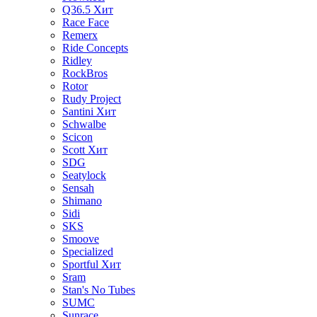
Q36.5
Хит
Race Face
Remerx
Ride Concepts
Ridley
RockBros
Rotor
Rudy Project
Santini
Хит
Schwalbe
Scicon
Scott
Хит
SDG
Seatylock
Sensah
Shimano
Sidi
SKS
Smoove
Specialized
Sportful
Хит
Sram
Stan's No Tubes
SUMC
Sunrace