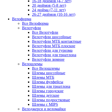
16-18 дюймов (4-7 лет)
20 дюймов (5-8 лет)
24 дюйма (7-11 лет)
26-27 дюймов (10-16 лет)
Велоформа
Все Велоформа
Велотуфли
Все Велотуфли
Велотуфли шоссейные
Велотуфли МТБ контактные
Велотуфли МТБ плоские
Велотуфли для туризма
Велотуфли для триатлона
Велотуфли зимние
Велошлемы
Все Велошлемы
Шлемы шоссейные
Шлемы МТБ
Шлемы фулфейсы
Шлемы для триатлона
Шлемы городские
Шлемы детские
Шлемы подростковые
Шлемы с MIPS
Велоджерси и веломайки