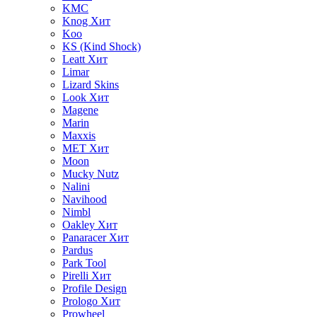
KMC
Knog
Хит
Koo
KS (Kind Shock)
Leatt
Хит
Limar
Lizard Skins
Look
Хит
Magene
Marin
Maxxis
MET
Хит
Moon
Mucky Nutz
Nalini
Navihood
Nimbl
Oakley
Хит
Panaracer
Хит
Pardus
Park Tool
Pirelli
Хит
Profile Design
Prologo
Хит
Prowheel