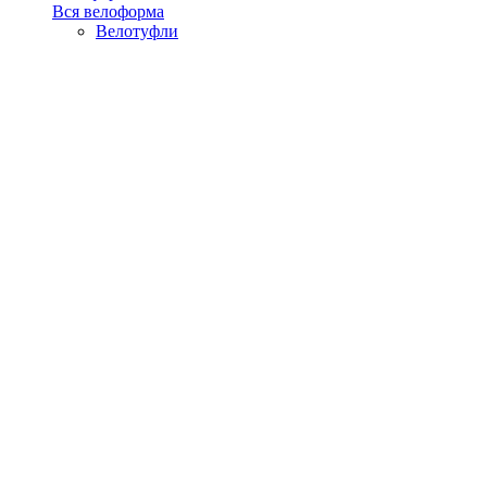
Вся велоформа
Велотуфли