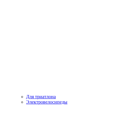
Для триатлона
Электровелосипеды