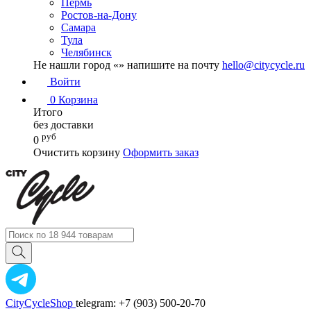
Пермь
Ростов-на-Дону
Самара
Тула
Челябинск
Не нашли город «
» напишите на почту
hello@citycycle.ru
Войти
0
Корзина
Итого
без доставки
руб
0
Очистить корзину
Оформить заказ
CityCycleShop
telegram: +7 (903) 500-20-70