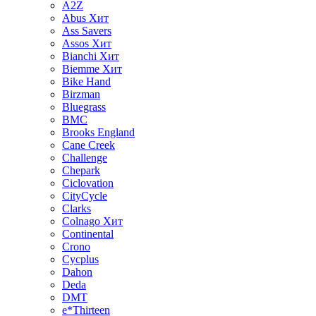
A2Z
Abus
Хит
Ass Savers
Assos
Хит
Bianchi
Хит
Biemme
Хит
Bike Hand
Birzman
Bluegrass
BMC
Brooks England
Cane Creek
Challenge
Chepark
Ciclovation
CityCycle
Clarks
Colnago
Хит
Continental
Crono
Cycplus
Dahon
Deda
DMT
e*Thirteen