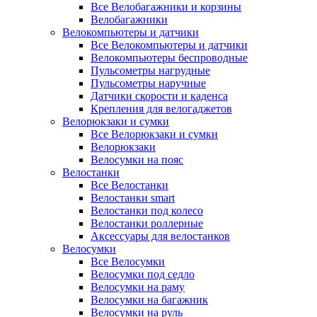
Все Велобагажники и корзины
Велобагажники
Велокомпьютеры и датчики
Все Велокомпьютеры и датчики
Велокомпьютеры беспроводные
Пульсометры нагрудные
Пульсометры наручные
Датчики скорости и каденса
Крепления для велогаджетов
Велорюкзаки и сумки
Все Велорюкзаки и сумки
Велорюкзаки
Велосумки на пояс
Велостанки
Все Велостанки
Велостанки smart
Велостанки под колесо
Велостанки роллерные
Аксессуары для велостанков
Велосумки
Все Велосумки
Велосумки под седло
Велосумки на раму
Велосумки на багажник
Велосумки на руль