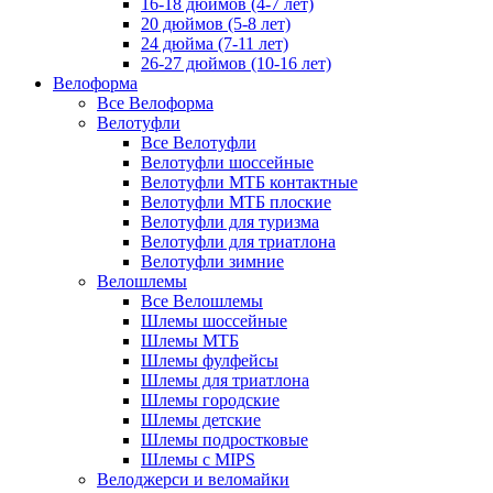
16-18 дюймов (4-7 лет)
20 дюймов (5-8 лет)
24 дюйма (7-11 лет)
26-27 дюймов (10-16 лет)
Велоформа
Все Велоформа
Велотуфли
Все Велотуфли
Велотуфли шоссейные
Велотуфли МТБ контактные
Велотуфли МТБ плоские
Велотуфли для туризма
Велотуфли для триатлона
Велотуфли зимние
Велошлемы
Все Велошлемы
Шлемы шоссейные
Шлемы МТБ
Шлемы фулфейсы
Шлемы для триатлона
Шлемы городские
Шлемы детские
Шлемы подростковые
Шлемы с MIPS
Велоджерси и веломайки