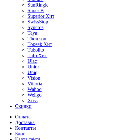
SunRingle
Super B
Superior
Хит
SwissStop
Syncros
Taya
Thomson
Topeak
Хит
Tubolito
Tufo
Хит
Ulac
Unior
Uniq
Vision
Vittoria
Wahoo
Wellgo
Xoss
Скидки
Оплата
Доставка
Контакты
Блог
Карта сайта