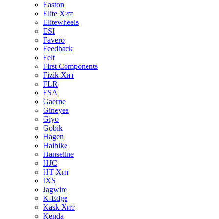
Easton
Elite
Хит
Elitewheels
ESI
Favero
Feedback
Felt
First Components
Fizik
Хит
FLR
FSA
Gaerne
Gineyea
Giyo
Gobik
Hagen
Haibike
Hanseline
HJC
HT
Хит
IXS
Jagwire
K-Edge
Kask
Хит
Kenda