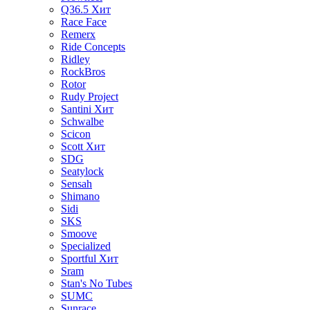
Q36.5
Хит
Race Face
Remerx
Ride Concepts
Ridley
RockBros
Rotor
Rudy Project
Santini
Хит
Schwalbe
Scicon
Scott
Хит
SDG
Seatylock
Sensah
Shimano
Sidi
SKS
Smoove
Specialized
Sportful
Хит
Sram
Stan's No Tubes
SUMC
Sunrace