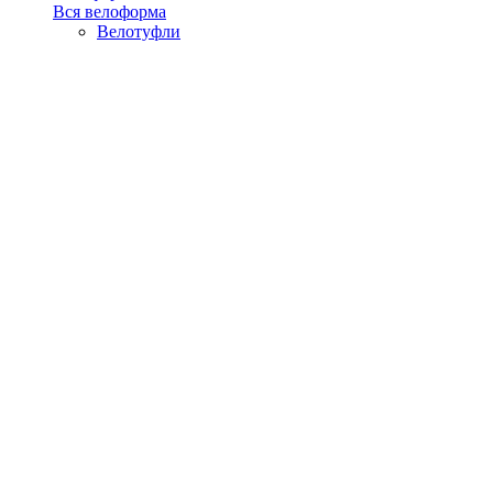
Вся велоформа
Велотуфли