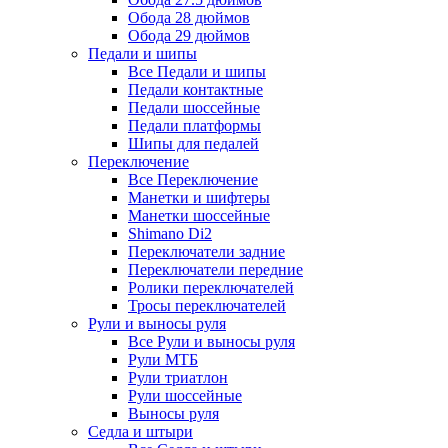
Обода 28 дюймов
Обода 29 дюймов
Педали и шипы
Все Педали и шипы
Педали контактные
Педали шоссейные
Педали платформы
Шипы для педалей
Переключение
Все Переключение
Манетки и шифтеры
Манетки шоссейные
Shimano Di2
Переключатели задние
Переключатели передние
Ролики переключателей
Тросы переключателей
Рули и выносы руля
Все Рули и выносы руля
Рули МТБ
Рули триатлон
Рули шоссейные
Выносы руля
Седла и штыри