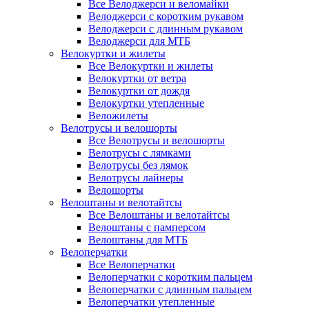
Все Велоджерси и веломайки
Велоджерси с коротким рукавом
Велоджерси с длинным рукавом
Велоджерси для МТБ
Велокуртки и жилеты
Все Велокуртки и жилеты
Велокуртки от ветра
Велокуртки от дождя
Велокуртки утепленные
Веложилеты
Велотрусы и велошорты
Все Велотрусы и велошорты
Велотрусы с лямками
Велотрусы без лямок
Велотрусы лайнеры
Велошорты
Велоштаны и велотайтсы
Все Велоштаны и велотайтсы
Велоштаны с памперсом
Велоштаны для МТБ
Велоперчатки
Все Велоперчатки
Велоперчатки с коротким пальцем
Велоперчатки с длинным пальцем
Велоперчатки утепленные