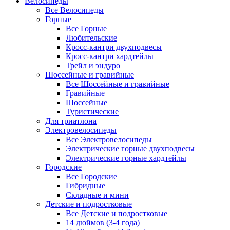
Велосипеды
Все Велосипеды
Горные
Все Горные
Любительские
Кросс-кантри двухподвесы
Кросс-кантри хардтейлы
Трейл и эндуро
Шоссейные и гравийные
Все Шоссейные и гравийные
Гравийные
Шоссейные
Туристические
Для триатлона
Электровелосипеды
Все Электровелосипеды
Электрические горные двухподвесы
Электрические горные хардтейлы
Городские
Все Городские
Гибридные
Складные и мини
Детские и подростковые
Все Детские и подростковые
14 дюймов (3-4 года)