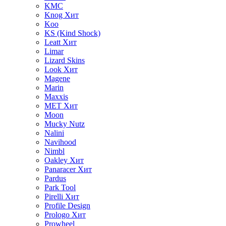
KMC
Knog
Хит
Koo
KS (Kind Shock)
Leatt
Хит
Limar
Lizard Skins
Look
Хит
Magene
Marin
Maxxis
MET
Хит
Moon
Mucky Nutz
Nalini
Navihood
Nimbl
Oakley
Хит
Panaracer
Хит
Pardus
Park Tool
Pirelli
Хит
Profile Design
Prologo
Хит
Prowheel