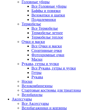
Головные уборы
Все Головные уборы
Баффы и повязки
Велокепки и шапки
Подшлемники
Термобелье
Все Термобелье
Термобелье летнее
Термобелье теплое
Очки и маски
Все Очки и маски
Спортивные очки
Фотохромные очки
Маски
Рукава, гетры и чулки
Все Рукава, гетры и чулки
Гетры
Рукава
Носки
Велокомбинезоны
Стартовые костюмы для триатлона
Велобахилы
Аксессуары
Все Аксессуары
Велобагажники и корзины