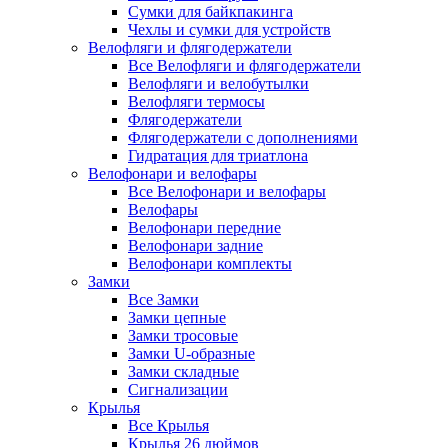
Сумки для байкпакинга
Чехлы и сумки для устройств
Велофляги и флягодержатели
Все Велофляги и флягодержатели
Велофляги и велобутылки
Велофляги термосы
Флягодержатели
Флягодержатели с дополнениями
Гидратация для триатлона
Велофонари и велофары
Все Велофонари и велофары
Велофары
Велофонари передние
Велофонари задние
Велофонари комплекты
Замки
Все Замки
Замки цепные
Замки тросовые
Замки U-образные
Замки складные
Сигнализации
Крылья
Все Крылья
Крылья 26 дюймов