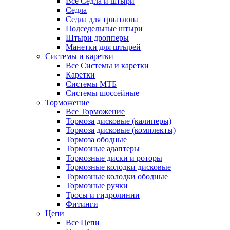
Все Седла и штыри
Седла
Седла для триатлона
Подседельные штыри
Штыри дропперы
Манетки для штырей
Системы и каретки
Все Системы и каретки
Каретки
Системы МТБ
Системы шоссейные
Торможение
Все Торможение
Тормоза дисковые (калиперы)
Тормоза дисковые (комплекты)
Тормоза ободные
Тормозные адаптеры
Тормозные диски и роторы
Тормозные колодки дисковые
Тормозные колодки ободные
Тормозные ручки
Тросы и гидролинии
Фитинги
Цепи
Все Цепи