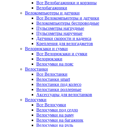
Все Велобагажники и корзины
Велобагажники
Велокомпьютеры и датчики
Все Велокомпьютеры и датчики
Велокомпьютеры беспроводные
Пульсометры нагрудные
Пульсометры наручные
Датчики скорости и каденса
Крепления для велогаджетов
Велорюкзаки и сумки
Все Велорюкзаки и сумки
Велорюкзаки
Велосумки на пояс
Велостанки
Все Велостанки
Велостанки smart
Велостанки под колесо
Велостанки роллерные
Аксессуары для велостанков
Велосумки
Все Велосумки
Велосумки под седло
Велосумки на раму
Велосумки на багажник
Велосумки на руль