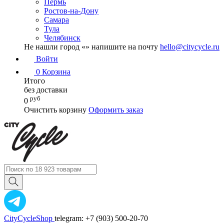
Пермь
Ростов-на-Дону
Самара
Тула
Челябинск
Не нашли город «
» напишите на почту
hello@citycycle.ru
Войти
0
Корзина
Итого
без доставки
руб
0
Очистить корзину
Оформить заказ
CityCycleShop
telegram: +7 (903) 500-20-70