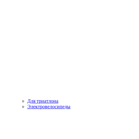
Для триатлона
Электровелосипеды