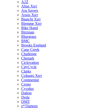
A2Z
Abus
Хит
Ass Savers
Assos
Хит
Bianchi
Хит
Biemme
Хит
Bike Hand
Birzman
Bluegrass
BMC
Brooks England
Cane Creek
Challenge
Chepark
Ciclovation
CityCycle
Clarks
Colnago
Хит
Continental
Crono
Cycplus
Dahon
Deda
DMT
e*Thirteen