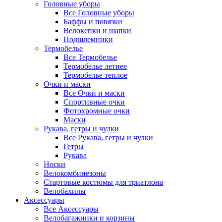
Головные уборы
Все Головные уборы
Баффы и повязки
Велокепки и шапки
Подшлемники
Термобелье
Все Термобелье
Термобелье летнее
Термобелье теплое
Очки и маски
Все Очки и маски
Спортивные очки
Фотохромные очки
Маски
Рукава, гетры и чулки
Все Рукава, гетры и чулки
Гетры
Рукава
Носки
Велокомбинезоны
Стартовые костюмы для триатлона
Велобахилы
Аксессуары
Все Аксессуары
Велобагажники и корзины