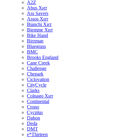
A2Z
Abus
Хит
Ass Savers
Assos
Хит
Bianchi
Хит
Biemme
Хит
Bike Hand
Birzman
Bluegrass
BMC
Brooks England
Cane Creek
Challenge
Chepark
Ciclovation
CityCycle
Clarks
Colnago
Хит
Continental
Crono
Cycplus
Dahon
Deda
DMT
e*Thirteen