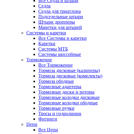
Все Седла и штыри
Седла
Седла для триатлона
Подседельные штыри
Штыри дропперы
Манетки для штырей
Системы и каретки
Все Системы и каретки
Каретки
Системы МТБ
Системы шоссейные
Торможение
Все Торможение
Тормоза дисковые (калиперы)
Тормоза дисковые (комплекты)
Тормоза ободные
Тормозные адаптеры
Тормозные диски и роторы
Тормозные колодки дисковые
Тормозные колодки ободные
Тормозные ручки
Тросы и гидролинии
Фитинги
Цепи
Все Цепи