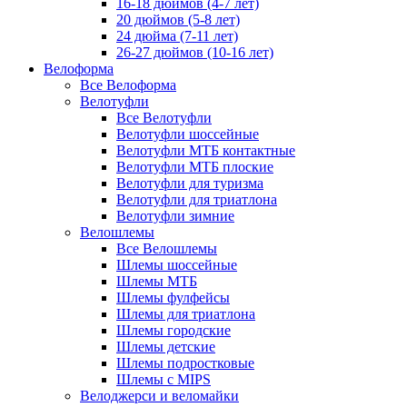
16-18 дюймов (4-7 лет)
20 дюймов (5-8 лет)
24 дюйма (7-11 лет)
26-27 дюймов (10-16 лет)
Велоформа
Все Велоформа
Велотуфли
Все Велотуфли
Велотуфли шоссейные
Велотуфли МТБ контактные
Велотуфли МТБ плоские
Велотуфли для туризма
Велотуфли для триатлона
Велотуфли зимние
Велошлемы
Все Велошлемы
Шлемы шоссейные
Шлемы МТБ
Шлемы фулфейсы
Шлемы для триатлона
Шлемы городские
Шлемы детские
Шлемы подростковые
Шлемы с MIPS
Велоджерси и веломайки