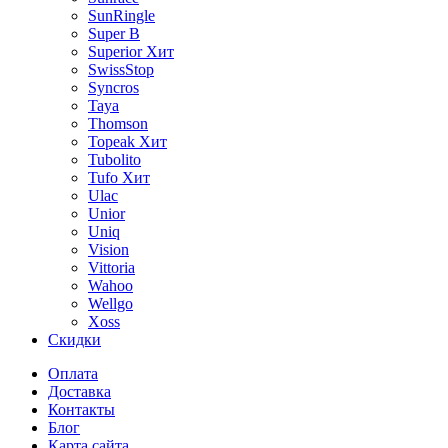
SunRingle
Super B
Superior
Хит
SwissStop
Syncros
Taya
Thomson
Topeak
Хит
Tubolito
Tufo
Хит
Ulac
Unior
Uniq
Vision
Vittoria
Wahoo
Wellgo
Xoss
Скидки
Оплата
Доставка
Контакты
Блог
Карта сайта