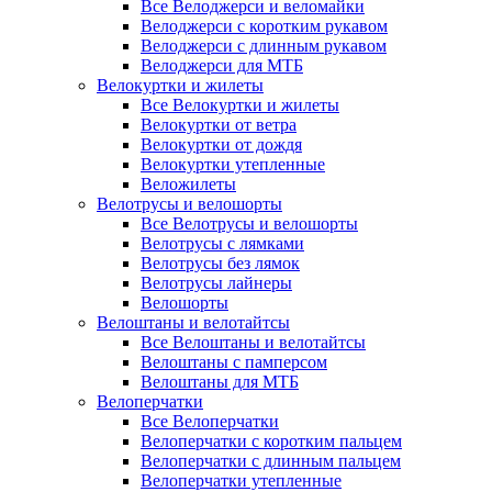
Все Велоджерси и веломайки
Велоджерси с коротким рукавом
Велоджерси с длинным рукавом
Велоджерси для МТБ
Велокуртки и жилеты
Все Велокуртки и жилеты
Велокуртки от ветра
Велокуртки от дождя
Велокуртки утепленные
Веложилеты
Велотрусы и велошорты
Все Велотрусы и велошорты
Велотрусы с лямками
Велотрусы без лямок
Велотрусы лайнеры
Велошорты
Велоштаны и велотайтсы
Все Велоштаны и велотайтсы
Велоштаны с памперсом
Велоштаны для МТБ
Велоперчатки
Все Велоперчатки
Велоперчатки с коротким пальцем
Велоперчатки с длинным пальцем
Велоперчатки утепленные