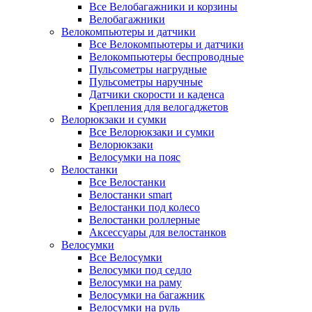
Все Велобагажники и корзины
Велобагажники
Велокомпьютеры и датчики
Все Велокомпьютеры и датчики
Велокомпьютеры беспроводные
Пульсометры нагрудные
Пульсометры наручные
Датчики скорости и каденса
Крепления для велогаджетов
Велорюкзаки и сумки
Все Велорюкзаки и сумки
Велорюкзаки
Велосумки на пояс
Велостанки
Все Велостанки
Велостанки smart
Велостанки под колесо
Велостанки роллерные
Аксессуары для велостанков
Велосумки
Все Велосумки
Велосумки под седло
Велосумки на раму
Велосумки на багажник
Велосумки на руль