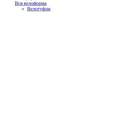
Вся велоформа
Велотуфли