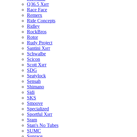
Q36.5
Хит
Race Face
Remerx
Ride Concepts
Ridley
RockBros
Rotor
Rudy Project
Santini
Хит
Schwalbe
Scicon
Scott
Хит
SDG
Seatylock
Sensah
Shimano
Sidi
SKS
Smoove
Specialized
Sportful
Хит
Sram
Stan's No Tubes
SUMC
Sunrace