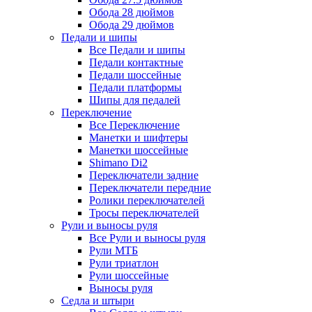
Обода 28 дюймов
Обода 29 дюймов
Педали и шипы
Все Педали и шипы
Педали контактные
Педали шоссейные
Педали платформы
Шипы для педалей
Переключение
Все Переключение
Манетки и шифтеры
Манетки шоссейные
Shimano Di2
Переключатели задние
Переключатели передние
Ролики переключателей
Тросы переключателей
Рули и выносы руля
Все Рули и выносы руля
Рули МТБ
Рули триатлон
Рули шоссейные
Выносы руля
Седла и штыри