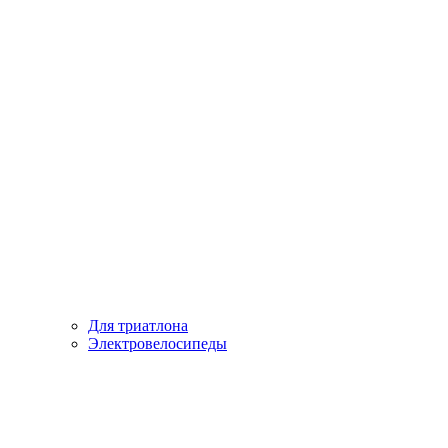
Для триатлона
Электровелосипеды