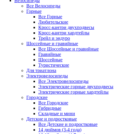
Велосипеды
Все Велосипеды
Горные
Все Горные
Любительские
Кросс-кантри двухподвесы
Кросс-кантри хардтейлы
Трейл и эндуро
Шоссейные и гравийные
Все Шоссейные и гравийные
Гравийные
Шоссейные
Туристические
Для триатлона
Электровелосипеды
Все Электровелосипеды
Электрические горные двухподвесы
Электрические горные хардтейлы
Городские
Все Городские
Гибридные
Складные и мини
Детские и подростковые
Все Детские и подростковые
14 дюймов (3-4 года)