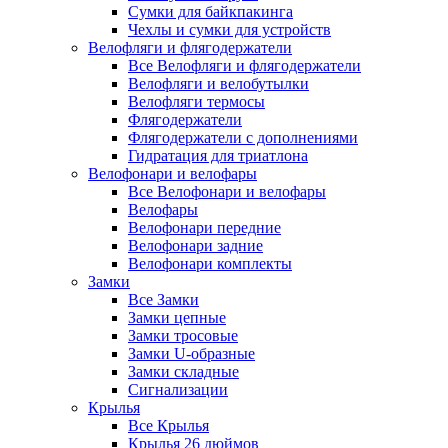
Сумки для байкпакинга
Чехлы и сумки для устройств
Велофляги и флягодержатели
Все Велофляги и флягодержатели
Велофляги и велобутылки
Велофляги термосы
Флягодержатели
Флягодержатели с дополнениями
Гидратация для триатлона
Велофонари и велофары
Все Велофонари и велофары
Велофары
Велофонари передние
Велофонари задние
Велофонари комплекты
Замки
Все Замки
Замки цепные
Замки тросовые
Замки U-образные
Замки складные
Сигнализации
Крылья
Все Крылья
Крылья 26 дюймов