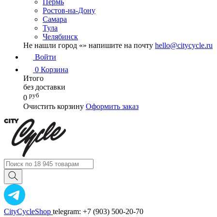
Пермь
Ростов-на-Дону
Самара
Тула
Челябинск
Не нашли город «
» напишите на почту
hello@citycycle.ru
Войти
0
Корзина
Итого
без доставки
руб
0
Очистить корзину
Оформить заказ
CityCycleShop
telegram: +7 (903) 500-20-70