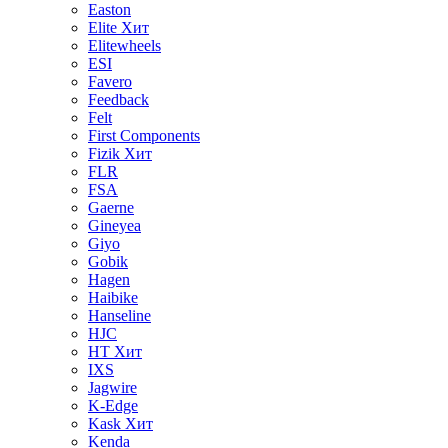
Easton
Elite
Хит
Elitewheels
ESI
Favero
Feedback
Felt
First Components
Fizik
Хит
FLR
FSA
Gaerne
Gineyea
Giyo
Gobik
Hagen
Haibike
Hanseline
HJC
HT
Хит
IXS
Jagwire
K-Edge
Kask
Хит
Kenda