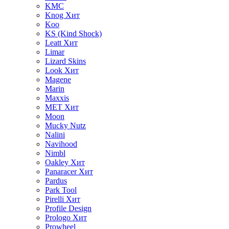
KMC
Knog
Хит
Koo
KS (Kind Shock)
Leatt
Хит
Limar
Lizard Skins
Look
Хит
Magene
Marin
Maxxis
MET
Хит
Moon
Mucky Nutz
Nalini
Navihood
Nimbl
Oakley
Хит
Panaracer
Хит
Pardus
Park Tool
Pirelli
Хит
Profile Design
Prologo
Хит
Prowheel