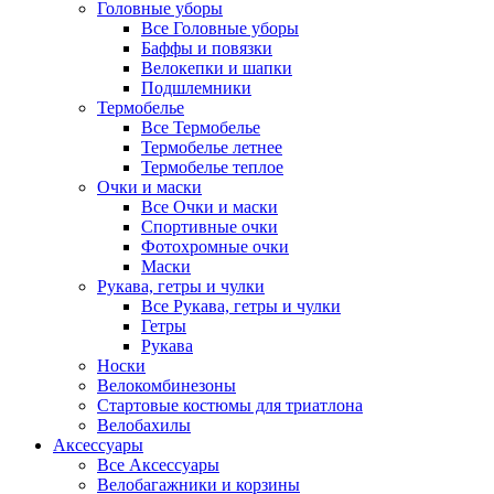
Головные уборы
Все Головные уборы
Баффы и повязки
Велокепки и шапки
Подшлемники
Термобелье
Все Термобелье
Термобелье летнее
Термобелье теплое
Очки и маски
Все Очки и маски
Спортивные очки
Фотохромные очки
Маски
Рукава, гетры и чулки
Все Рукава, гетры и чулки
Гетры
Рукава
Носки
Велокомбинезоны
Стартовые костюмы для триатлона
Велобахилы
Аксессуары
Все Аксессуары
Велобагажники и корзины