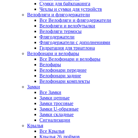
Сумки для байкпакинга
Чехлы и сумки для устройств
Велофляги и флягодержатели
Все Велофляги и флягодержатели
Велофляги и велобутылки
Велофляги термосы
Флягодержатели
Флягодержатели с дополнениями
Гидратация для триатлона
Велофонари и велофары
Все Велофонари и велофары
Велофары
Велофонари передние
Велофонари задние
Велофонари комплекты
Замки
Все Замки
Замки цепные
Замки тросовые
Замки U-образные
Замки складные
Сигнализации
Крылья
Все Крылья
Крылья 26 дюймов