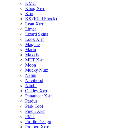
KMC
Knog
Хит
Koo
KS (Kind Shock)
Leatt
Хит
Limar
Lizard Skins
Look
Хит
Magene
Marin
Maxxis
MET
Хит
Moon
Mucky Nutz
Nalini
Navihood
Nimbl
Oakley
Хит
Panaracer
Хит
Pardus
Park Tool
Pirelli
Хит
PMT
Profile Design
Prologo
Хит