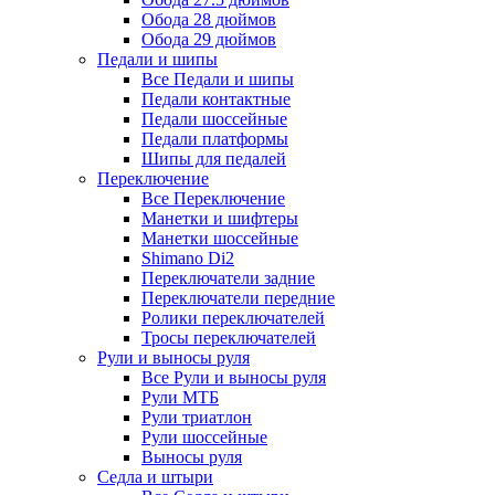
Обода 28 дюймов
Обода 29 дюймов
Педали и шипы
Все Педали и шипы
Педали контактные
Педали шоссейные
Педали платформы
Шипы для педалей
Переключение
Все Переключение
Манетки и шифтеры
Манетки шоссейные
Shimano Di2
Переключатели задние
Переключатели передние
Ролики переключателей
Тросы переключателей
Рули и выносы руля
Все Рули и выносы руля
Рули МТБ
Рули триатлон
Рули шоссейные
Выносы руля
Седла и штыри