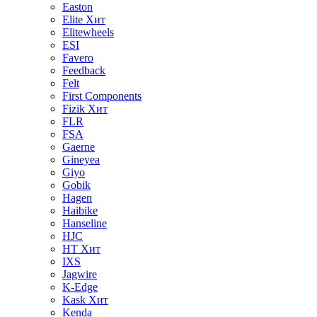
Easton
Elite
Хит
Elitewheels
ESI
Favero
Feedback
Felt
First Components
Fizik
Хит
FLR
FSA
Gaerne
Gineyea
Giyo
Gobik
Hagen
Haibike
Hanseline
HJC
HT
Хит
IXS
Jagwire
K-Edge
Kask
Хит
Kenda