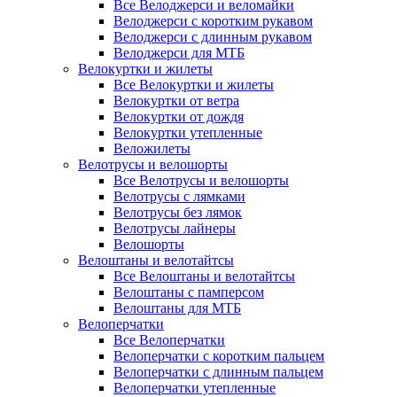
Все Велоджерси и веломайки
Велоджерси с коротким рукавом
Велоджерси с длинным рукавом
Велоджерси для МТБ
Велокуртки и жилеты
Все Велокуртки и жилеты
Велокуртки от ветра
Велокуртки от дождя
Велокуртки утепленные
Веложилеты
Велотрусы и велошорты
Все Велотрусы и велошорты
Велотрусы с лямками
Велотрусы без лямок
Велотрусы лайнеры
Велошорты
Велоштаны и велотайтсы
Все Велоштаны и велотайтсы
Велоштаны с памперсом
Велоштаны для МТБ
Велоперчатки
Все Велоперчатки
Велоперчатки с коротким пальцем
Велоперчатки с длинным пальцем
Велоперчатки утепленные