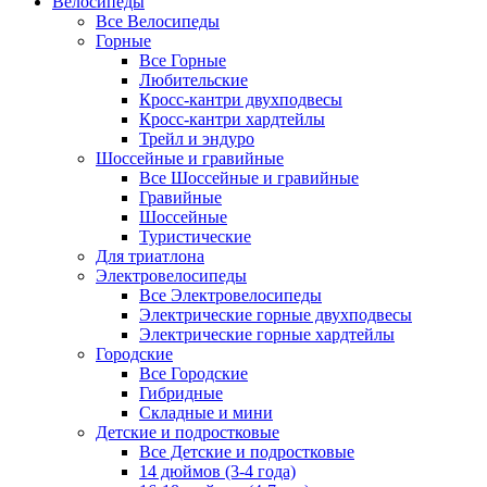
Велосипеды
Все Велосипеды
Горные
Все Горные
Любительские
Кросс-кантри двухподвесы
Кросс-кантри хардтейлы
Трейл и эндуро
Шоссейные и гравийные
Все Шоссейные и гравийные
Гравийные
Шоссейные
Туристические
Для триатлона
Электровелосипеды
Все Электровелосипеды
Электрические горные двухподвесы
Электрические горные хардтейлы
Городские
Все Городские
Гибридные
Складные и мини
Детские и подростковые
Все Детские и подростковые
14 дюймов (3-4 года)