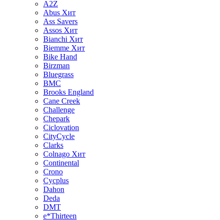
A2Z
Abus
Хит
Ass Savers
Assos
Хит
Bianchi
Хит
Biemme
Хит
Bike Hand
Birzman
Bluegrass
BMC
Brooks England
Cane Creek
Challenge
Chepark
Ciclovation
CityCycle
Clarks
Colnago
Хит
Continental
Crono
Cycplus
Dahon
Deda
DMT
e*Thirteen