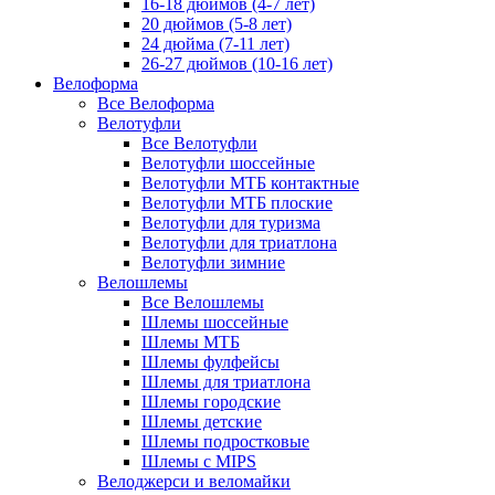
16-18 дюймов (4-7 лет)
20 дюймов (5-8 лет)
24 дюйма (7-11 лет)
26-27 дюймов (10-16 лет)
Велоформа
Все Велоформа
Велотуфли
Все Велотуфли
Велотуфли шоссейные
Велотуфли МТБ контактные
Велотуфли МТБ плоские
Велотуфли для туризма
Велотуфли для триатлона
Велотуфли зимние
Велошлемы
Все Велошлемы
Шлемы шоссейные
Шлемы МТБ
Шлемы фулфейсы
Шлемы для триатлона
Шлемы городские
Шлемы детские
Шлемы подростковые
Шлемы с MIPS
Велоджерси и веломайки