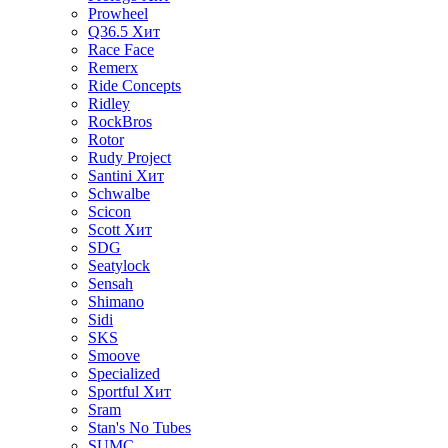
Prowheel
Q36.5
Хит
Race Face
Remerx
Ride Concepts
Ridley
RockBros
Rotor
Rudy Project
Santini
Хит
Schwalbe
Scicon
Scott
Хит
SDG
Seatylock
Sensah
Shimano
Sidi
SKS
Smoove
Specialized
Sportful
Хит
Sram
Stan's No Tubes
SUMC