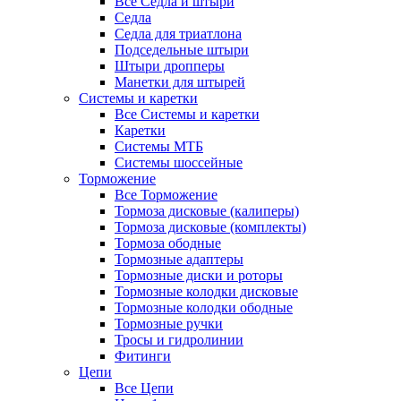
Все Седла и штыри
Седла
Седла для триатлона
Подседельные штыри
Штыри дропперы
Манетки для штырей
Системы и каретки
Все Системы и каретки
Каретки
Системы МТБ
Системы шоссейные
Торможение
Все Торможение
Тормоза дисковые (калиперы)
Тормоза дисковые (комплекты)
Тормоза ободные
Тормозные адаптеры
Тормозные диски и роторы
Тормозные колодки дисковые
Тормозные колодки ободные
Тормозные ручки
Тросы и гидролинии
Фитинги
Цепи
Все Цепи