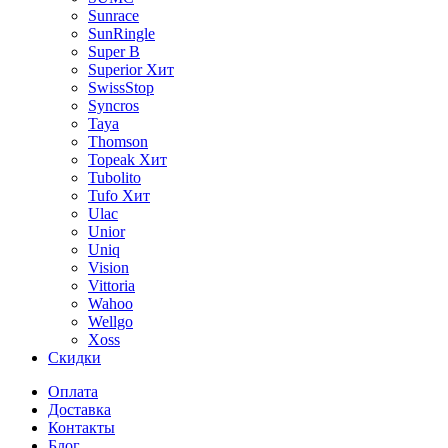
Sunrace
SunRingle
Super B
Superior
Хит
SwissStop
Syncros
Taya
Thomson
Topeak
Хит
Tubolito
Tufo
Хит
Ulac
Unior
Uniq
Vision
Vittoria
Wahoo
Wellgo
Xoss
Скидки
Оплата
Доставка
Контакты
Блог