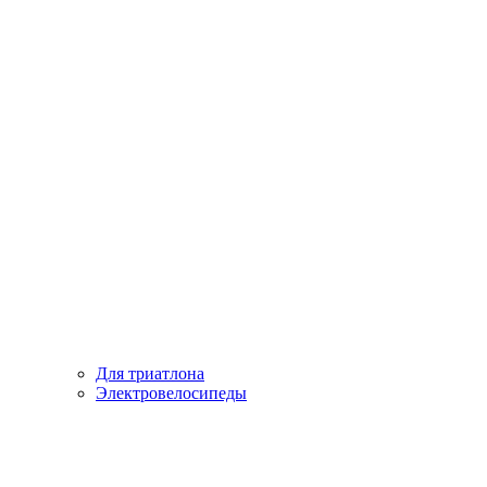
Для триатлона
Электровелосипеды