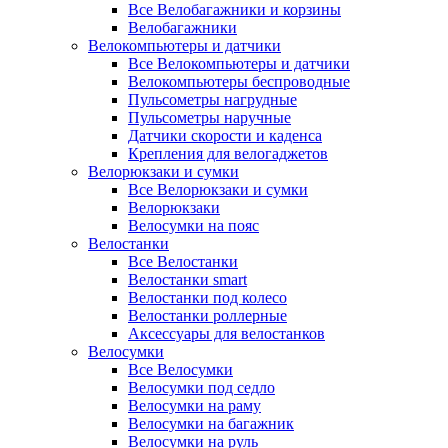
Все Велобагажники и корзины
Велобагажники
Велокомпьютеры и датчики
Все Велокомпьютеры и датчики
Велокомпьютеры беспроводные
Пульсометры нагрудные
Пульсометры наручные
Датчики скорости и каденса
Крепления для велогаджетов
Велорюкзаки и сумки
Все Велорюкзаки и сумки
Велорюкзаки
Велосумки на пояс
Велостанки
Все Велостанки
Велостанки smart
Велостанки под колесо
Велостанки роллерные
Аксессуары для велостанков
Велосумки
Все Велосумки
Велосумки под седло
Велосумки на раму
Велосумки на багажник
Велосумки на руль