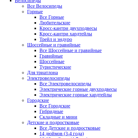
Велосипеды
Все Велосипеды
Горные
Все Горные
Любительские
Кросс-кантри двухподвесы
Кросс-кантри хардтейлы
Трейл и эндуро
Шоссейные и гравийные
Все Шоссейные и гравийные
Гравийные
Шоссейные
Туристические
Для триатлона
Электровелосипеды
Все Электровелосипеды
Электрические горные двухподвесы
Электрические горные хардтейлы
Городские
Все Городские
Гибридные
Складные и мини
Детские и подростковые
Все Детские и подростковые
14 дюймов (3-4 года)