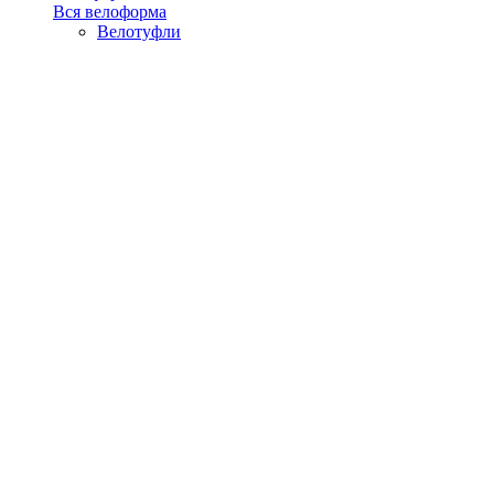
Вся велоформа
Велотуфли