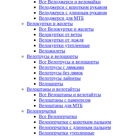
Все Велоджерси и веломайки
Велоджерси с коротким рукавом
Велоджерси с длинным рукавом
Велоджерси для МТБ
Велокуртки и жилеты
Все Велокуртки и жилеты
Велокуртки от ветра
Велокуртки от дождя
Велокуртки утепленные
Веложилеты
Велотрусы и велошорты
Все Велотрусы и велошорты
Велотрусы с лямками
Велотрусы без лямок
Велотрусы лайнеры
Велошорты
Велоштаны и велотайтсы
Все Велоштаны и велотайтсы
Велоштаны с памперсом
Велоштаны для МТБ
Велоперчатки
Все Велоперчатки
Велоперчатки с коротким пальцем
Велоперчатки с длинным пальцем
Велоперчатки утепленные