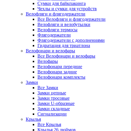
Сумки для байкпакинга
Чехлы и сумки для устройств
Велофляги и флягодержатели
Все Велофляги и флягодержатели
Велофляги и велобутылки
Велофляги термосы
Флягодержатели
Флягодержатели с дополнениями
Гидратация для триатлона
Велофонари и велофары
Все Велофонари и велофары
Велофары
Велофонари передние
Велофонари задние
Велофонари комплекты
Замки
Все Замки
Замки цепные
Замки тросовые
Замки U-образные
Замки складные
Сигнализации
Крылья
Все Крылья
Крылья 26 дюймов