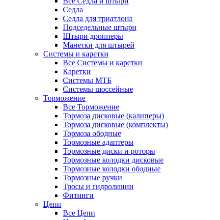
Все Седла и штыри
Седла
Седла для триатлона
Подседельные штыри
Штыри дропперы
Манетки для штырей
Системы и каретки
Все Системы и каретки
Каретки
Системы МТБ
Системы шоссейные
Торможение
Все Торможение
Тормоза дисковые (калиперы)
Тормоза дисковые (комплекты)
Тормоза ободные
Тормозные адаптеры
Тормозные диски и роторы
Тормозные колодки дисковые
Тормозные колодки ободные
Тормозные ручки
Тросы и гидролинии
Фитинги
Цепи
Все Цепи