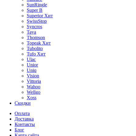
SunRingle
Super B
Superior
Хит
SwissStop
Syncros
Taya
Thomson
Topeak
Хит
Tubolito
Tufo
Хит
Ulac
Unior
Uniq
Vision
Vittoria
Wahoo
Wellgo
Xoss
Скидки
Оплата
Доставка
Контакты
Блог
Карта сайта