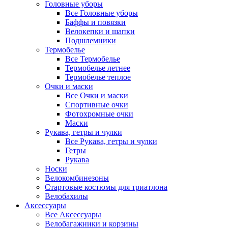
Головные уборы
Все Головные уборы
Баффы и повязки
Велокепки и шапки
Подшлемники
Термобелье
Все Термобелье
Термобелье летнее
Термобелье теплое
Очки и маски
Все Очки и маски
Спортивные очки
Фотохромные очки
Маски
Рукава, гетры и чулки
Все Рукава, гетры и чулки
Гетры
Рукава
Носки
Велокомбинезоны
Стартовые костюмы для триатлона
Велобахилы
Аксессуары
Все Аксессуары
Велобагажники и корзины