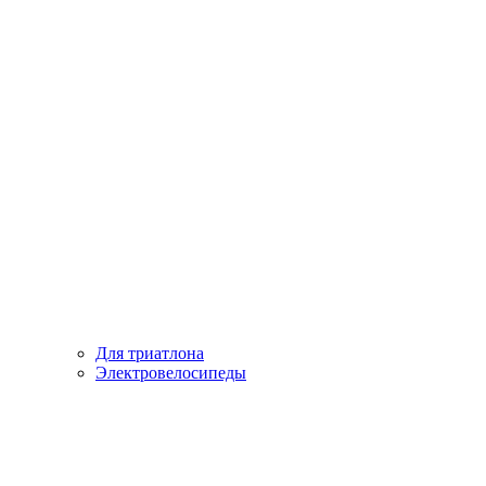
Для триатлона
Электровелосипеды