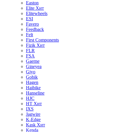
Easton
Elite
Хит
Elitewheels
ESI
Favero
Feedback
Felt
First Components
Fizik
Хит
FLR
FSA
Gaerne
Gineyea
Giyo
Gobik
Hagen
Haibike
Hanseline
HJC
HT
Хит
IXS
Jagwire
K-Edge
Kask
Хит
Kenda