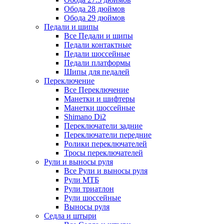
Обода 28 дюймов
Обода 29 дюймов
Педали и шипы
Все Педали и шипы
Педали контактные
Педали шоссейные
Педали платформы
Шипы для педалей
Переключение
Все Переключение
Манетки и шифтеры
Манетки шоссейные
Shimano Di2
Переключатели задние
Переключатели передние
Ролики переключателей
Тросы переключателей
Рули и выносы руля
Все Рули и выносы руля
Рули МТБ
Рули триатлон
Рули шоссейные
Выносы руля
Седла и штыри