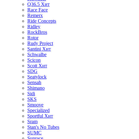
Q36.5
Хит
Race Face
Remerx
Ride Concepts
Ridley
RockBros
Rotor
Rudy Project
Santini
Хит
Schwalbe
Scicon
Scott
Хит
SDG
Seatylock
Sensah
Shimano
Sidi
SKS
Smoove
Specialized
Sportful
Хит
Sram
Stan's No Tubes
SUMC
Sunrace