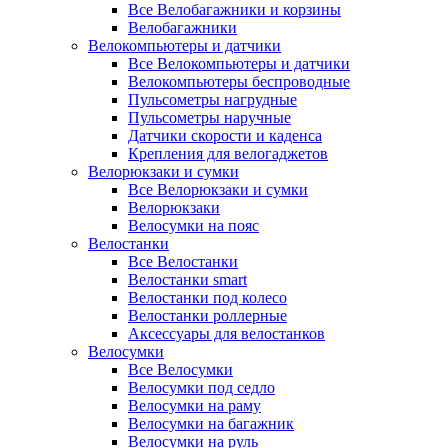
Все Велобагажники и корзины
Велобагажники
Велокомпьютеры и датчики
Все Велокомпьютеры и датчики
Велокомпьютеры беспроводные
Пульсометры нагрудные
Пульсометры наручные
Датчики скорости и каденса
Крепления для велогаджетов
Велорюкзаки и сумки
Все Велорюкзаки и сумки
Велорюкзаки
Велосумки на пояс
Велостанки
Все Велостанки
Велостанки smart
Велостанки под колесо
Велостанки роллерные
Аксессуары для велостанков
Велосумки
Все Велосумки
Велосумки под седло
Велосумки на раму
Велосумки на багажник
Велосумки на руль