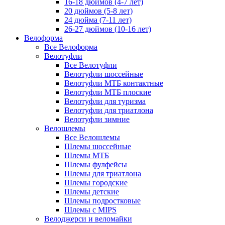
16-18 дюймов (4-7 лет)
20 дюймов (5-8 лет)
24 дюйма (7-11 лет)
26-27 дюймов (10-16 лет)
Велоформа
Все Велоформа
Велотуфли
Все Велотуфли
Велотуфли шоссейные
Велотуфли МТБ контактные
Велотуфли МТБ плоские
Велотуфли для туризма
Велотуфли для триатлона
Велотуфли зимние
Велошлемы
Все Велошлемы
Шлемы шоссейные
Шлемы МТБ
Шлемы фулфейсы
Шлемы для триатлона
Шлемы городские
Шлемы детские
Шлемы подростковые
Шлемы с MIPS
Велоджерси и веломайки