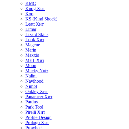
KMC
Knog
Хит
Koo
KS (Kind Shock)
Leatt
Хит
Limar
Lizard Skins
Look
Хит
Magene
Marin
Maxxis
MET
Хит
Moon
Mucky Nutz
Nalini
Navihood
Nimbl
Oakley
Хит
Panaracer
Хит
Pardus
Park Tool
Pirelli
Хит
Profile Design
Prologo
Хит
Prowheel