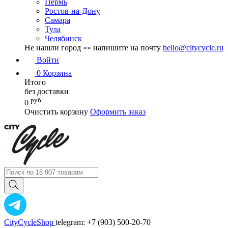
Пермь
Ростов-на-Дону
Самара
Тула
Челябинск
Не нашли город «
» напишите на почту
hello@citycycle.ru
Войти
0
Корзина
Итого
без доставки
руб
0
Очистить корзину
Оформить заказ
CityCycleShop
telegram: +7 (903) 500-20-70