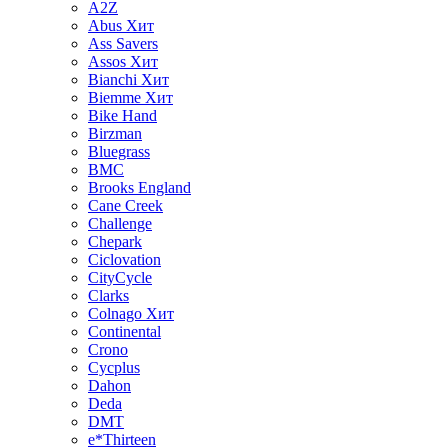
A2Z
Abus
Хит
Ass Savers
Assos
Хит
Bianchi
Хит
Biemme
Хит
Bike Hand
Birzman
Bluegrass
BMC
Brooks England
Cane Creek
Challenge
Chepark
Ciclovation
CityCycle
Clarks
Colnago
Хит
Continental
Crono
Cycplus
Dahon
Deda
DMT
e*Thirteen