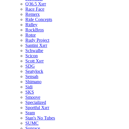
Q36.5
Хит
Race Face
Remerx
Ride Concepts
Ridley
RockBros
Rotor
Rudy Project
Santini
Хит
Schwalbe
Scicon
Scott
Хит
SDG
Seatylock
Sensah
Shimano
Sidi
SKS
Smoove
Specialized
Sportful
Хит
Sram
Stan's No Tubes
SUMC
Sunrace