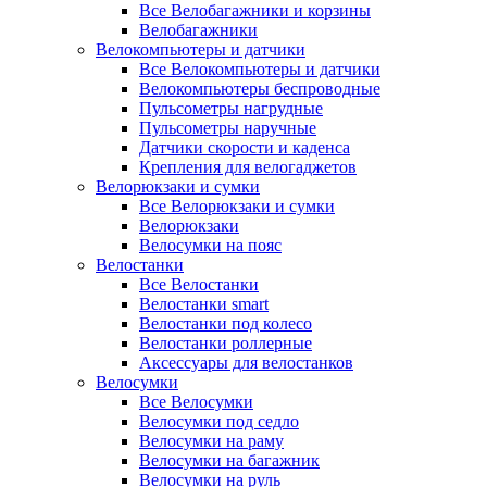
Все Велобагажники и корзины
Велобагажники
Велокомпьютеры и датчики
Все Велокомпьютеры и датчики
Велокомпьютеры беспроводные
Пульсометры нагрудные
Пульсометры наручные
Датчики скорости и каденса
Крепления для велогаджетов
Велорюкзаки и сумки
Все Велорюкзаки и сумки
Велорюкзаки
Велосумки на пояс
Велостанки
Все Велостанки
Велостанки smart
Велостанки под колесо
Велостанки роллерные
Аксессуары для велостанков
Велосумки
Все Велосумки
Велосумки под седло
Велосумки на раму
Велосумки на багажник
Велосумки на руль