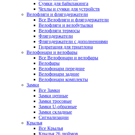
Сумки для байкпакинга
Чехлы и сумки для устройств
Велофляги и флягодержатели
Все Велофляги и флягодержатели
Велофляги и велобутылки
Велофляги термосы
Флягодержатели
Флягодержатели с дополнениями
Гидратация для триатлона
Велофонари и велофары
Все Велофонари и велофары
Велофары
Велофонари передние
Велофонари задние
Велофонари комплекты
Замки
Все Замки
Замки цепные
Замки тросовые
Замки U-образные
Замки складные
Сигнализации
Крылья
Все Крылья
Крылья 26 дюймов