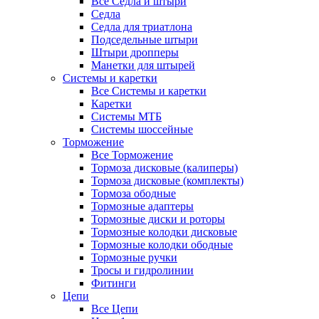
Все Седла и штыри
Седла
Седла для триатлона
Подседельные штыри
Штыри дропперы
Манетки для штырей
Системы и каретки
Все Системы и каретки
Каретки
Системы МТБ
Системы шоссейные
Торможение
Все Торможение
Тормоза дисковые (калиперы)
Тормоза дисковые (комплекты)
Тормоза ободные
Тормозные адаптеры
Тормозные диски и роторы
Тормозные колодки дисковые
Тормозные колодки ободные
Тормозные ручки
Тросы и гидролинии
Фитинги
Цепи
Все Цепи