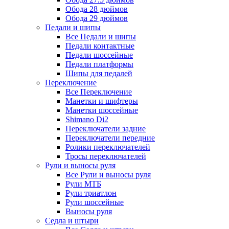
Обода 28 дюймов
Обода 29 дюймов
Педали и шипы
Все Педали и шипы
Педали контактные
Педали шоссейные
Педали платформы
Шипы для педалей
Переключение
Все Переключение
Манетки и шифтеры
Манетки шоссейные
Shimano Di2
Переключатели задние
Переключатели передние
Ролики переключателей
Тросы переключателей
Рули и выносы руля
Все Рули и выносы руля
Рули МТБ
Рули триатлон
Рули шоссейные
Выносы руля
Седла и штыри