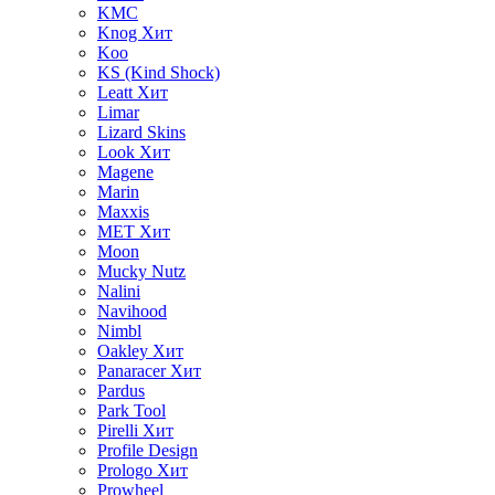
KMC
Knog
Хит
Koo
KS (Kind Shock)
Leatt
Хит
Limar
Lizard Skins
Look
Хит
Magene
Marin
Maxxis
MET
Хит
Moon
Mucky Nutz
Nalini
Navihood
Nimbl
Oakley
Хит
Panaracer
Хит
Pardus
Park Tool
Pirelli
Хит
Profile Design
Prologo
Хит
Prowheel