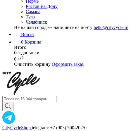
Пермь
Ростов-на-Дону
Самара
Тула
Челябинск
Не нашли город «
» напишите на почту
hello@citycycle.ru
Войти
0
Корзина
Итого
без доставки
руб
0
Очистить корзину
Оформить заказ
CityCycleShop
telegram: +7 (903) 500-20-70