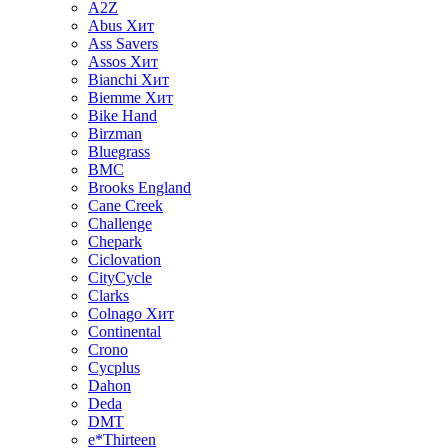
A2Z
Abus
Хит
Ass Savers
Assos
Хит
Bianchi
Хит
Biemme
Хит
Bike Hand
Birzman
Bluegrass
BMC
Brooks England
Cane Creek
Challenge
Chepark
Ciclovation
CityCycle
Clarks
Colnago
Хит
Continental
Crono
Cycplus
Dahon
Deda
DMT
e*Thirteen