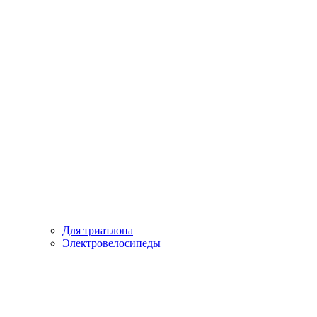
Для триатлона
Электровелосипеды