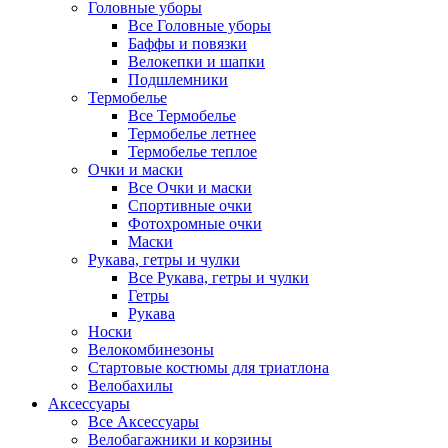
Головные уборы
Все Головные уборы
Баффы и повязки
Велокепки и шапки
Подшлемники
Термобелье
Все Термобелье
Термобелье летнее
Термобелье теплое
Очки и маски
Все Очки и маски
Спортивные очки
Фотохромные очки
Маски
Рукава, гетры и чулки
Все Рукава, гетры и чулки
Гетры
Рукава
Носки
Велокомбинезоны
Стартовые костюмы для триатлона
Велобахилы
Аксессуары
Все Аксессуары
Велобагажники и корзины