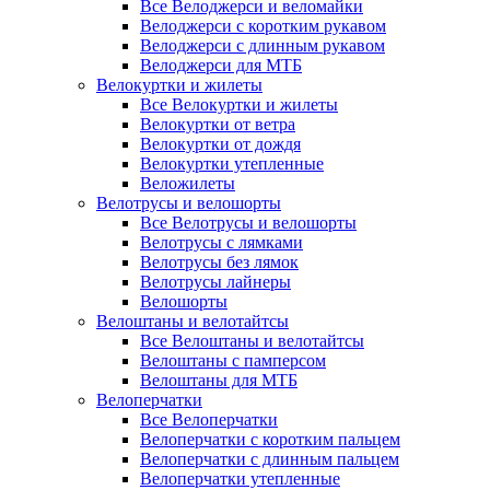
Все Велоджерси и веломайки
Велоджерси с коротким рукавом
Велоджерси с длинным рукавом
Велоджерси для МТБ
Велокуртки и жилеты
Все Велокуртки и жилеты
Велокуртки от ветра
Велокуртки от дождя
Велокуртки утепленные
Веложилеты
Велотрусы и велошорты
Все Велотрусы и велошорты
Велотрусы с лямками
Велотрусы без лямок
Велотрусы лайнеры
Велошорты
Велоштаны и велотайтсы
Все Велоштаны и велотайтсы
Велоштаны с памперсом
Велоштаны для МТБ
Велоперчатки
Все Велоперчатки
Велоперчатки с коротким пальцем
Велоперчатки с длинным пальцем
Велоперчатки утепленные