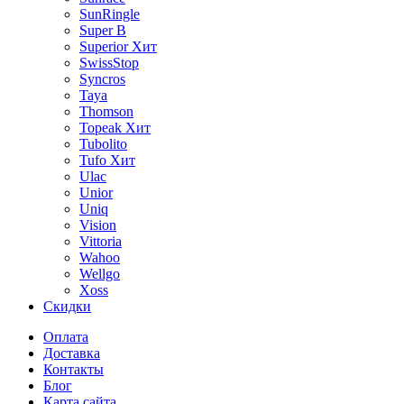
SunRingle
Super B
Superior
Хит
SwissStop
Syncros
Taya
Thomson
Topeak
Хит
Tubolito
Tufo
Хит
Ulac
Unior
Uniq
Vision
Vittoria
Wahoo
Wellgo
Xoss
Скидки
Оплата
Доставка
Контакты
Блог
Карта сайта