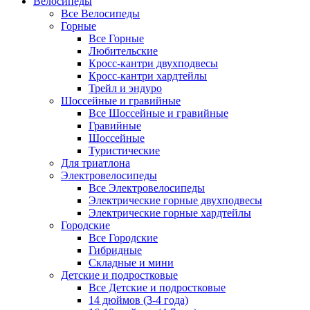
Велосипеды
Все Велосипеды
Горные
Все Горные
Любительские
Кросс-кантри двухподвесы
Кросс-кантри хардтейлы
Трейл и эндуро
Шоссейные и гравийные
Все Шоссейные и гравийные
Гравийные
Шоссейные
Туристические
Для триатлона
Электровелосипеды
Все Электровелосипеды
Электрические горные двухподвесы
Электрические горные хардтейлы
Городские
Все Городские
Гибридные
Складные и мини
Детские и подростковые
Все Детские и подростковые
14 дюймов (3-4 года)