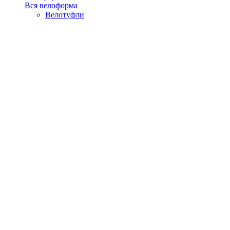
Вся велоформа
Велотуфли