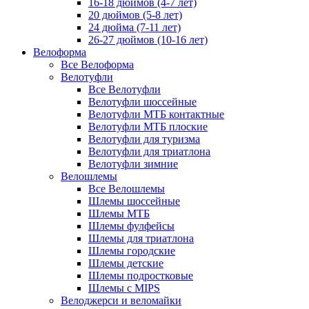
16-18 дюймов (4-7 лет)
20 дюймов (5-8 лет)
24 дюйма (7-11 лет)
26-27 дюймов (10-16 лет)
Велоформа
Все Велоформа
Велотуфли
Все Велотуфли
Велотуфли шоссейные
Велотуфли МТБ контактные
Велотуфли МТБ плоские
Велотуфли для туризма
Велотуфли для триатлона
Велотуфли зимние
Велошлемы
Все Велошлемы
Шлемы шоссейные
Шлемы МТБ
Шлемы фулфейсы
Шлемы для триатлона
Шлемы городские
Шлемы детские
Шлемы подростковые
Шлемы с MIPS
Велоджерси и веломайки