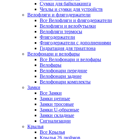
Сумки для байкпакинга
Чехлы и сумки для устройств
Велофляги и флягодержатели
Все Велофляги и флягодержатели
Велофляги и велобутылки
Велофляги термосы
Флягодержатели
Флягодержатели с дополнениями
Гидратация для триатлона
Велофонари и велофары
Все Велофонари и велофары
Велофары
Велофонари передние
Велофонари задние
Велофонари комплекты
Замки
Все Замки
Замки цепные
Замки тросовые
Замки U-образные
Замки складные
Сигнализации
Крылья
Все Крылья
Крылья 26 дюймов