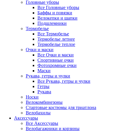
Головные уборы
Все Головные уборы
Баффы и повязки
Велокепки и шапки
Подшлемники
Термобелье
Все Термобелье
Термобелье летнее
Термобелье теплое
Очки и маски
Все Очки и маски
Спортивные очки
Фотохромные очки
Маски
Рукава, гетры и чулки
Все Рукава, гетры и чулки
Гетры
Рукава
Носки
Велокомбинезоны
Стартовые костюмы для триатлона
Велобахилы
Аксессуары
Все Аксессуары
Велобагажники и корзины