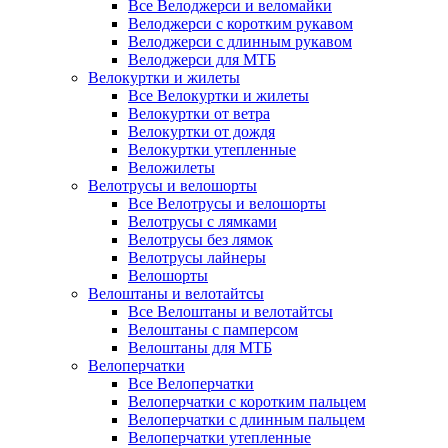
Все Велоджерси и веломайки
Велоджерси с коротким рукавом
Велоджерси с длинным рукавом
Велоджерси для МТБ
Велокуртки и жилеты
Все Велокуртки и жилеты
Велокуртки от ветра
Велокуртки от дождя
Велокуртки утепленные
Веложилеты
Велотрусы и велошорты
Все Велотрусы и велошорты
Велотрусы с лямками
Велотрусы без лямок
Велотрусы лайнеры
Велошорты
Велоштаны и велотайтсы
Все Велоштаны и велотайтсы
Велоштаны с памперсом
Велоштаны для МТБ
Велоперчатки
Все Велоперчатки
Велоперчатки с коротким пальцем
Велоперчатки с длинным пальцем
Велоперчатки утепленные