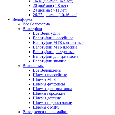
16-18 дюймов (4-7 лет)
20 дюймов (5-8 лет)
24 дюйма (7-11 лет)
26-27 дюймов (10-16 лет)
Велоформа
Все Велоформа
Велотуфли
Все Велотуфли
Велотуфли шоссейные
Велотуфли МТБ контактные
Велотуфли МТБ плоские
Велотуфли для туризма
Велотуфли для триатлона
Велотуфли зимние
Велошлемы
Все Велошлемы
Шлемы шоссейные
Шлемы МТБ
Шлемы фулфейсы
Шлемы для триатлона
Шлемы городские
Шлемы детские
Шлемы подростковые
Шлемы с MIPS
Велоджерси и веломайки