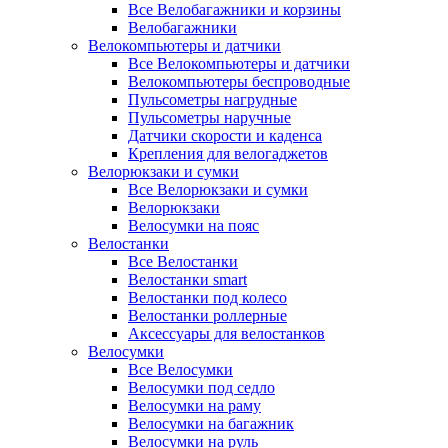
Все Велобагажники и корзины
Велобагажники
Велокомпьютеры и датчики
Все Велокомпьютеры и датчики
Велокомпьютеры беспроводные
Пульсометры нагрудные
Пульсометры наручные
Датчики скорости и каденса
Крепления для велогаджетов
Велорюкзаки и сумки
Все Велорюкзаки и сумки
Велорюкзаки
Велосумки на пояс
Велостанки
Все Велостанки
Велостанки smart
Велостанки под колесо
Велостанки роллерные
Аксессуары для велостанков
Велосумки
Все Велосумки
Велосумки под седло
Велосумки на раму
Велосумки на багажник
Велосумки на руль