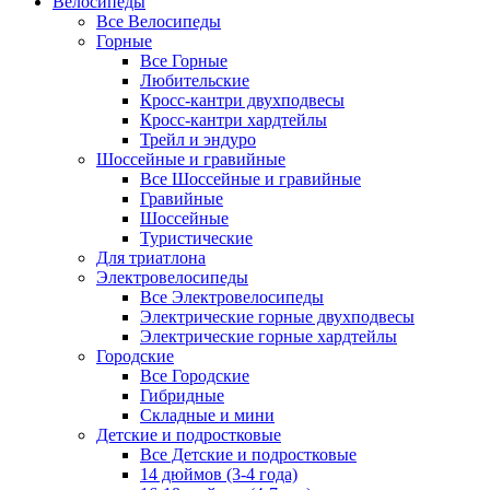
Велосипеды
Все Велосипеды
Горные
Все Горные
Любительские
Кросс-кантри двухподвесы
Кросс-кантри хардтейлы
Трейл и эндуро
Шоссейные и гравийные
Все Шоссейные и гравийные
Гравийные
Шоссейные
Туристические
Для триатлона
Электровелосипеды
Все Электровелосипеды
Электрические горные двухподвесы
Электрические горные хардтейлы
Городские
Все Городские
Гибридные
Складные и мини
Детские и подростковые
Все Детские и подростковые
14 дюймов (3-4 года)