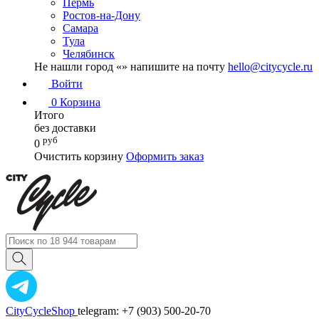
Пермь
Ростов-на-Дону
Самара
Тула
Челябинск
Не нашли город «
» напишите на почту
hello@citycycle.ru
Войти
0
Корзина
Итого
без доставки
руб
0
Очистить корзину
Оформить заказ
CityCycleShop
telegram: +7 (903) 500-20-70