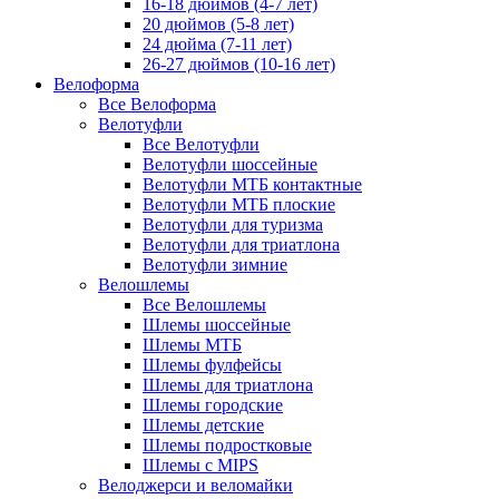
16-18 дюймов (4-7 лет)
20 дюймов (5-8 лет)
24 дюйма (7-11 лет)
26-27 дюймов (10-16 лет)
Велоформа
Все Велоформа
Велотуфли
Все Велотуфли
Велотуфли шоссейные
Велотуфли МТБ контактные
Велотуфли МТБ плоские
Велотуфли для туризма
Велотуфли для триатлона
Велотуфли зимние
Велошлемы
Все Велошлемы
Шлемы шоссейные
Шлемы МТБ
Шлемы фулфейсы
Шлемы для триатлона
Шлемы городские
Шлемы детские
Шлемы подростковые
Шлемы с MIPS
Велоджерси и веломайки