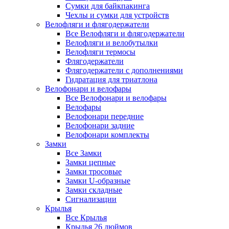
Сумки для байкпакинга
Чехлы и сумки для устройств
Велофляги и флягодержатели
Все Велофляги и флягодержатели
Велофляги и велобутылки
Велофляги термосы
Флягодержатели
Флягодержатели с дополнениями
Гидратация для триатлона
Велофонари и велофары
Все Велофонари и велофары
Велофары
Велофонари передние
Велофонари задние
Велофонари комплекты
Замки
Все Замки
Замки цепные
Замки тросовые
Замки U-образные
Замки складные
Сигнализации
Крылья
Все Крылья
Крылья 26 дюймов