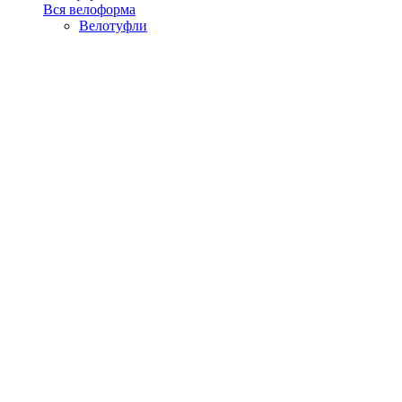
Вся велоформа
Велотуфли