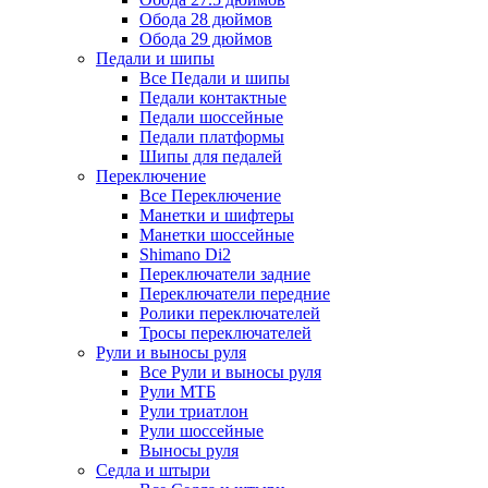
Обода 28 дюймов
Обода 29 дюймов
Педали и шипы
Все Педали и шипы
Педали контактные
Педали шоссейные
Педали платформы
Шипы для педалей
Переключение
Все Переключение
Манетки и шифтеры
Манетки шоссейные
Shimano Di2
Переключатели задние
Переключатели передние
Ролики переключателей
Тросы переключателей
Рули и выносы руля
Все Рули и выносы руля
Рули МТБ
Рули триатлон
Рули шоссейные
Выносы руля
Седла и штыри