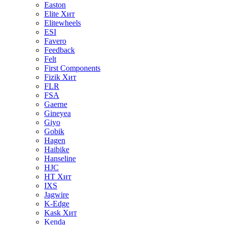
Easton
Elite
Хит
Elitewheels
ESI
Favero
Feedback
Felt
First Components
Fizik
Хит
FLR
FSA
Gaerne
Gineyea
Giyo
Gobik
Hagen
Haibike
Hanseline
HJC
HT
Хит
IXS
Jagwire
K-Edge
Kask
Хит
Kenda