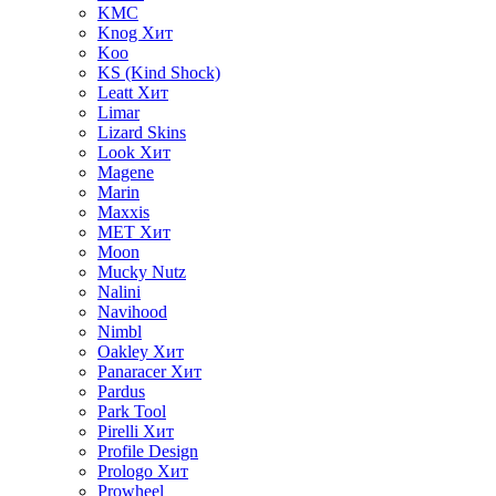
KMC
Knog
Хит
Koo
KS (Kind Shock)
Leatt
Хит
Limar
Lizard Skins
Look
Хит
Magene
Marin
Maxxis
MET
Хит
Moon
Mucky Nutz
Nalini
Navihood
Nimbl
Oakley
Хит
Panaracer
Хит
Pardus
Park Tool
Pirelli
Хит
Profile Design
Prologo
Хит
Prowheel