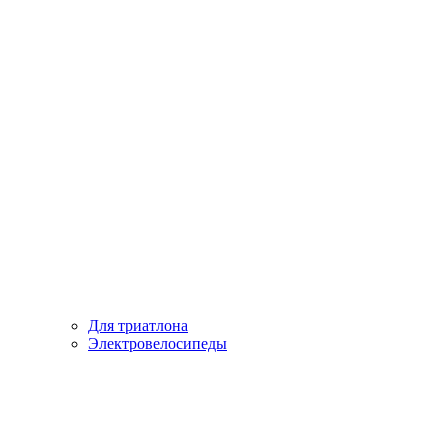
Для триатлона
Электровелосипеды