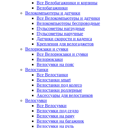
Все Велобагажники и корзины
Велобагажники
Велокомпьютеры и датчики
Все Велокомпьютеры и датчики
Велокомпьютеры беспроводные
Пульсометры нагрудные
Пульсометры наручные
Датчики скорости и каденса
Крепления для велогаджетов
Велорюкзаки и сумки
Все Велорюкзаки и сумки
Велорюкзаки
Велосумки на пояс
Велостанки
Все Велостанки
Велостанки smart
Велостанки под колесо
Велостанки роллерные
Аксессуары для велостанков
Велосумки
Все Велосумки
Велосумки под седло
Велосумки на раму
Велосумки на багажник
Велосумки на руль