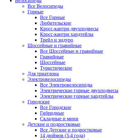
Велосипеды
Все Велосипеды
Горные
Все Горные
Любительские
Кросс-кантри двухподвесы
Кросс-кантри хардтейлы
Трейл и эндуро
Шоссейные и гравийные
Все Шоссейные и гравийные
Гравийные
Шоссейные
Туристические
Для триатлона
Электровелосипеды
Все Электровелосипеды
Электрические горные двухподвесы
Электрические горные хардтейлы
Городские
Все Городские
Гибридные
Складные и мини
Детские и подростковые
Все Детские и подростковые
14 дюймов (3-4 года)