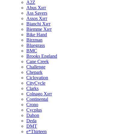
A2Z
Abus
Хит
Ass Savers
Assos
Хит
Bianchi
Хит
Biemme
Хит
Bike Hand
Birzman
Bluegrass
BMC
Brooks England
Cane Creek
Challenge
Chepark
Ciclovation
CityCycle
Clarks
Colnago
Хит
Continental
Crono
Cycplus
Dahon
Deda
DMT
e*Thirteen