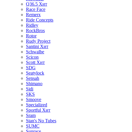
Q36.5
Хит
Race Face
Remerx
Ride Concepts
Ridley
RockBros
Rotor
Rudy Project
Santini
Хит
Schwalbe
Scicon
Scott
Хит
SDG
Seatylock
Sensah
Shimano
Sidi
SKS
Smoove
Specialized
Sportful
Хит
Sram
Stan's No Tubes
SUMC
Sunrace