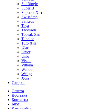
SunRingle
Super B
Superior
Хит
SwissStop
Syncros
Taya
Thomson
Topeak
Хит
Tubolito
Tufo
Хит
Ulac
Unior
Uniq
Vision
Vittoria
Wahoo
Wellgo
Xoss
Скидки
Оплата
Доставка
Контакты
Блог
Карта сайта