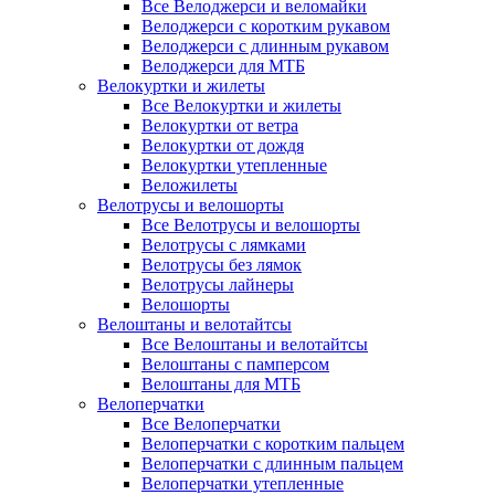
Все Велоджерси и веломайки
Велоджерси с коротким рукавом
Велоджерси с длинным рукавом
Велоджерси для МТБ
Велокуртки и жилеты
Все Велокуртки и жилеты
Велокуртки от ветра
Велокуртки от дождя
Велокуртки утепленные
Веложилеты
Велотрусы и велошорты
Все Велотрусы и велошорты
Велотрусы с лямками
Велотрусы без лямок
Велотрусы лайнеры
Велошорты
Велоштаны и велотайтсы
Все Велоштаны и велотайтсы
Велоштаны с памперсом
Велоштаны для МТБ
Велоперчатки
Все Велоперчатки
Велоперчатки с коротким пальцем
Велоперчатки с длинным пальцем
Велоперчатки утепленные