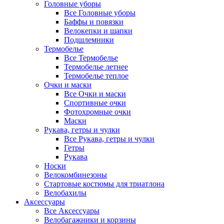
Головные уборы
Все Головные уборы
Баффы и повязки
Велокепки и шапки
Подшлемники
Термобелье
Все Термобелье
Термобелье летнее
Термобелье теплое
Очки и маски
Все Очки и маски
Спортивные очки
Фотохромные очки
Маски
Рукава, гетры и чулки
Все Рукава, гетры и чулки
Гетры
Рукава
Носки
Велокомбинезоны
Стартовые костюмы для триатлона
Велобахилы
Аксессуары
Все Аксессуары
Велобагажники и корзины