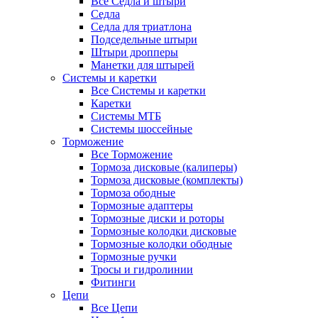
Все Седла и штыри
Седла
Седла для триатлона
Подседельные штыри
Штыри дропперы
Манетки для штырей
Системы и каретки
Все Системы и каретки
Каретки
Системы МТБ
Системы шоссейные
Торможение
Все Торможение
Тормоза дисковые (калиперы)
Тормоза дисковые (комплекты)
Тормоза ободные
Тормозные адаптеры
Тормозные диски и роторы
Тормозные колодки дисковые
Тормозные колодки ободные
Тормозные ручки
Тросы и гидролинии
Фитинги
Цепи
Все Цепи