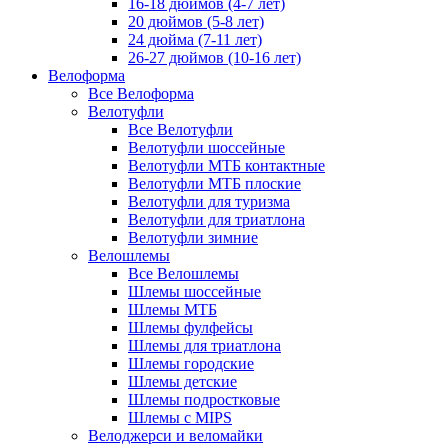
16-18 дюймов (4-7 лет)
20 дюймов (5-8 лет)
24 дюйма (7-11 лет)
26-27 дюймов (10-16 лет)
Велоформа
Все Велоформа
Велотуфли
Все Велотуфли
Велотуфли шоссейные
Велотуфли МТБ контактные
Велотуфли МТБ плоские
Велотуфли для туризма
Велотуфли для триатлона
Велотуфли зимние
Велошлемы
Все Велошлемы
Шлемы шоссейные
Шлемы МТБ
Шлемы фулфейсы
Шлемы для триатлона
Шлемы городские
Шлемы детские
Шлемы подростковые
Шлемы с MIPS
Велоджерси и веломайки