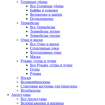
Головные уборы
Все Головные уборы
Баффы и повязки
Велокепки и шапки
Подшлемники
Термобелье
Все Термобелье
Термобелье летнее
Термобелье теплое
Очки и маски
Все Очки и маски
Спортивные очки
Фотохромные очки
Маски
Рукава, гетры и чулки
Все Рукава, гетры и чулки
Гетры
Рукава
Носки
Велокомбинезоны
Стартовые костюмы для триатлона
Велобахилы
Аксессуары
Все Аксессуары
Велобагажники и корзины