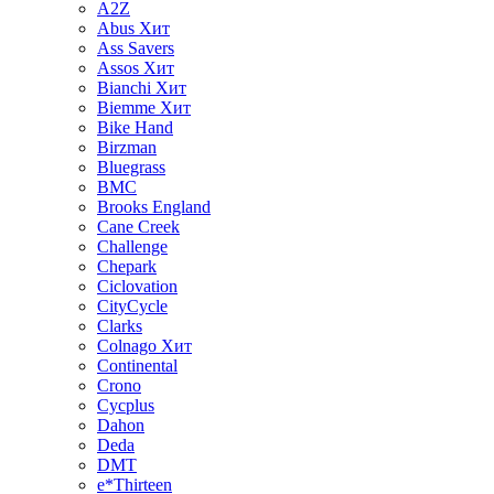
A2Z
Abus
Хит
Ass Savers
Assos
Хит
Bianchi
Хит
Biemme
Хит
Bike Hand
Birzman
Bluegrass
BMC
Brooks England
Cane Creek
Challenge
Chepark
Ciclovation
CityCycle
Clarks
Colnago
Хит
Continental
Crono
Cycplus
Dahon
Deda
DMT
e*Thirteen