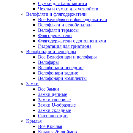
Сумки для байкпакинга
Чехлы и сумки для устройств
Велофляги и флягодержатели
Все Велофляги и флягодержатели
Велофляги и велобутылки
Велофляги термосы
Флягодержатели
Флягодержатели с дополнениями
Гидратация для триатлона
Велофонари и велофары
Все Велофонари и велофары
Велофары
Велофонари передние
Велофонари задние
Велофонари комплекты
Замки
Все Замки
Замки цепные
Замки тросовые
Замки U-образные
Замки складные
Сигнализации
Крылья
Все Крылья
Крылья 26 дюймов