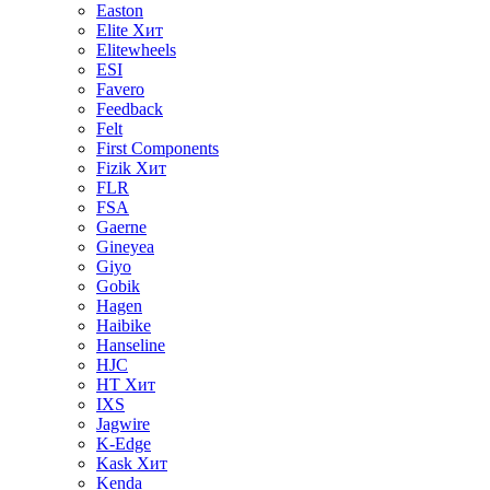
Easton
Elite
Хит
Elitewheels
ESI
Favero
Feedback
Felt
First Components
Fizik
Хит
FLR
FSA
Gaerne
Gineyea
Giyo
Gobik
Hagen
Haibike
Hanseline
HJC
HT
Хит
IXS
Jagwire
K-Edge
Kask
Хит
Kenda