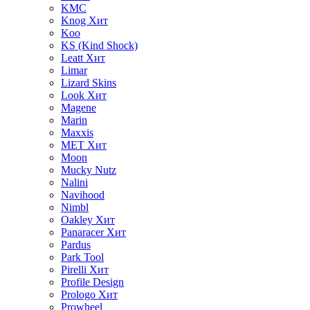
KMC
Knog
Хит
Koo
KS (Kind Shock)
Leatt
Хит
Limar
Lizard Skins
Look
Хит
Magene
Marin
Maxxis
MET
Хит
Moon
Mucky Nutz
Nalini
Navihood
Nimbl
Oakley
Хит
Panaracer
Хит
Pardus
Park Tool
Pirelli
Хит
Profile Design
Prologo
Хит
Prowheel