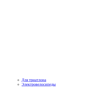
Для триатлона
Электровелосипеды