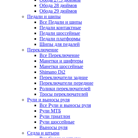
Обода 28 дюймов
Обода 29 дюймов
Педали и шипы
Все Педали и шипы
Педали контактные
Педали шоссейные
Педали платформы
Шипы для педалей
Переключение
Все Переключение
Манетки и шифтеры
Манетки шоссейные
Shimano Di2
Переключатели задние
Переключатели передние
Ролики переключателей
Тросы переключателей
Рули и выносы руля
Все Рули и выносы руля
Рули МТБ
Рули триатлон
Рули шоссейные
Выносы руля
Седла и штыри