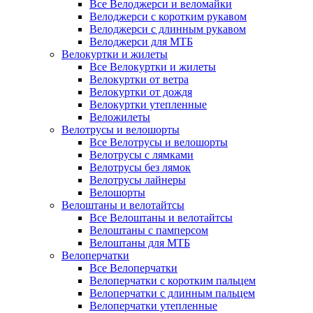
Все Велоджерси и веломайки
Велоджерси с коротким рукавом
Велоджерси с длинным рукавом
Велоджерси для МТБ
Велокуртки и жилеты
Все Велокуртки и жилеты
Велокуртки от ветра
Велокуртки от дождя
Велокуртки утепленные
Веложилеты
Велотрусы и велошорты
Все Велотрусы и велошорты
Велотрусы с лямками
Велотрусы без лямок
Велотрусы лайнеры
Велошорты
Велоштаны и велотайтсы
Все Велоштаны и велотайтсы
Велоштаны с памперсом
Велоштаны для МТБ
Велоперчатки
Все Велоперчатки
Велоперчатки с коротким пальцем
Велоперчатки с длинным пальцем
Велоперчатки утепленные