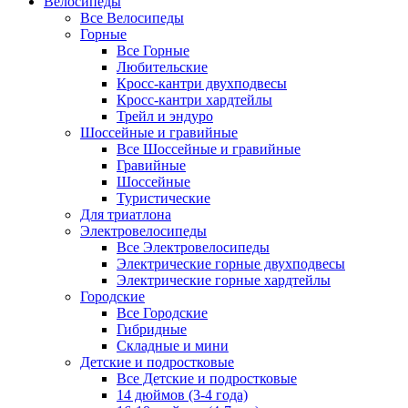
Велосипеды
Все Велосипеды
Горные
Все Горные
Любительские
Кросс-кантри двухподвесы
Кросс-кантри хардтейлы
Трейл и эндуро
Шоссейные и гравийные
Все Шоссейные и гравийные
Гравийные
Шоссейные
Туристические
Для триатлона
Электровелосипеды
Все Электровелосипеды
Электрические горные двухподвесы
Электрические горные хардтейлы
Городские
Все Городские
Гибридные
Складные и мини
Детские и подростковые
Все Детские и подростковые
14 дюймов (3-4 года)