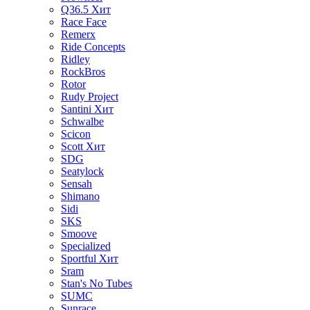
Q36.5
Хит
Race Face
Remerx
Ride Concepts
Ridley
RockBros
Rotor
Rudy Project
Santini
Хит
Schwalbe
Scicon
Scott
Хит
SDG
Seatylock
Sensah
Shimano
Sidi
SKS
Smoove
Specialized
Sportful
Хит
Sram
Stan's No Tubes
SUMC
Sunrace