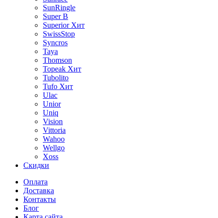
SunRingle
Super B
Superior
Хит
SwissStop
Syncros
Taya
Thomson
Topeak
Хит
Tubolito
Tufo
Хит
Ulac
Unior
Uniq
Vision
Vittoria
Wahoo
Wellgo
Xoss
Скидки
Оплата
Доставка
Контакты
Блог
Карта сайта