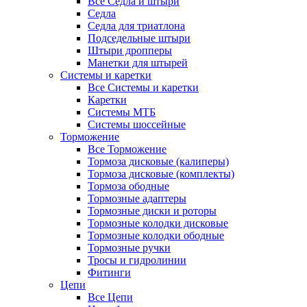
Все Седла и штыри
Седла
Седла для триатлона
Подседельные штыри
Штыри дропперы
Манетки для штырей
Системы и каретки
Все Системы и каретки
Каретки
Системы МТБ
Системы шоссейные
Торможение
Все Торможение
Тормоза дисковые (калиперы)
Тормоза дисковые (комплекты)
Тормоза ободные
Тормозные адаптеры
Тормозные диски и роторы
Тормозные колодки дисковые
Тормозные колодки ободные
Тормозные ручки
Тросы и гидролинии
Фитинги
Цепи
Все Цепи