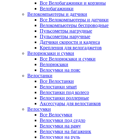
Все Велобагажники и корзины
Велобагажники
Велокомпьютеры и датчики
Все Велокомпьютеры и датчики
Велокомпьютеры беспроводные
Пульсометры нагрудные
Пульсометры наручные
Датчики скорости и каденса
Крепления для велогаджетов
Велорюкзаки и сумки
Все Велорюкзаки и сумки
Велорюкзаки
Велосумки на пояс
Велостанки
Все Велостанки
Велостанки smart
Велостанки под колесо
Велостанки роллерные
Аксессуары для велостанков
Велосумки
Все Велосумки
Велосумки под седло
Велосумки на раму
Велосумки на багажник
Велосумки на руль