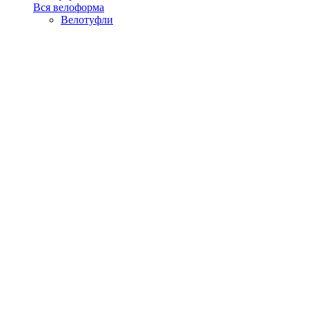
Вся велоформа
Велотуфли