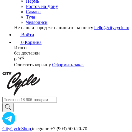
Пермь
Ростов-на-Дону
Самара
Тула
Челябинск
Не нашли город «
» напишите на почту
hello@citycycle.ru
Войти
0
Корзина
Итого
без доставки
руб
0
Очистить корзину
Оформить заказ
CityCycleShop
telegram: +7 (903) 500-20-70