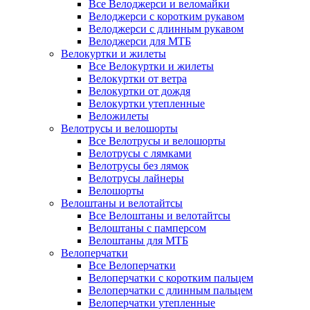
Все Велоджерси и веломайки
Велоджерси с коротким рукавом
Велоджерси с длинным рукавом
Велоджерси для МТБ
Велокуртки и жилеты
Все Велокуртки и жилеты
Велокуртки от ветра
Велокуртки от дождя
Велокуртки утепленные
Веложилеты
Велотрусы и велошорты
Все Велотрусы и велошорты
Велотрусы с лямками
Велотрусы без лямок
Велотрусы лайнеры
Велошорты
Велоштаны и велотайтсы
Все Велоштаны и велотайтсы
Велоштаны с памперсом
Велоштаны для МТБ
Велоперчатки
Все Велоперчатки
Велоперчатки с коротким пальцем
Велоперчатки с длинным пальцем
Велоперчатки утепленные