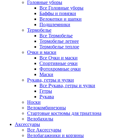
Головные уборы
Все Головные уборы
Баффы и повязки
Велокепки и шапки
Подшлемники
Термобелье
Все Термобелье
Термобелье летнее
Термобелье теплое
Очки и маски
Все Очки и маски
Спортивные очки
Фотохромные очки
Маски
Рукава, гетры и чулки
Все Рукава, гетры и чулки
Гетры
Рукава
Носки
Велокомбинезоны
Стартовые костюмы для триатлона
Велобахилы
Аксессуары
Все Аксессуары
Велобагажники и корзины