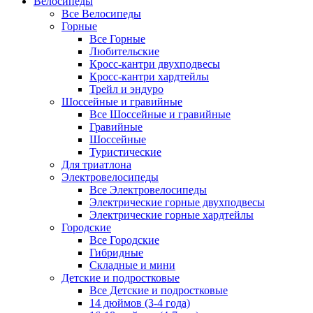
Велосипеды
Все Велосипеды
Горные
Все Горные
Любительские
Кросс-кантри двухподвесы
Кросс-кантри хардтейлы
Трейл и эндуро
Шоссейные и гравийные
Все Шоссейные и гравийные
Гравийные
Шоссейные
Туристические
Для триатлона
Электровелосипеды
Все Электровелосипеды
Электрические горные двухподвесы
Электрические горные хардтейлы
Городские
Все Городские
Гибридные
Складные и мини
Детские и подростковые
Все Детские и подростковые
14 дюймов (3-4 года)