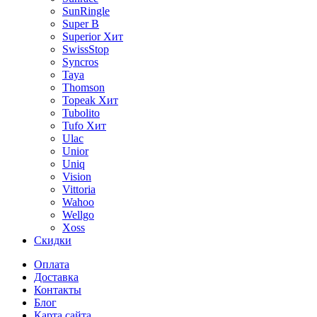
SunRingle
Super B
Superior
Хит
SwissStop
Syncros
Taya
Thomson
Topeak
Хит
Tubolito
Tufo
Хит
Ulac
Unior
Uniq
Vision
Vittoria
Wahoo
Wellgo
Xoss
Скидки
Оплата
Доставка
Контакты
Блог
Карта сайта