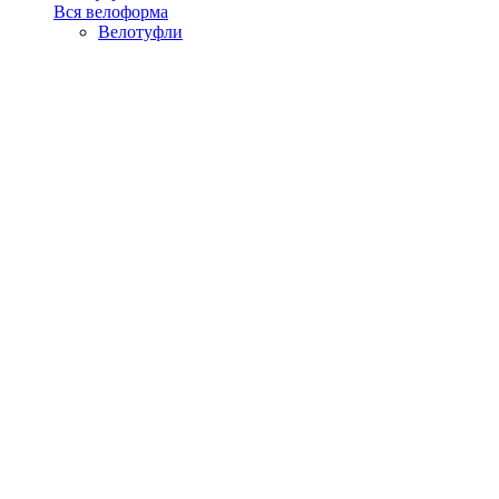
Вся велоформа
Велотуфли