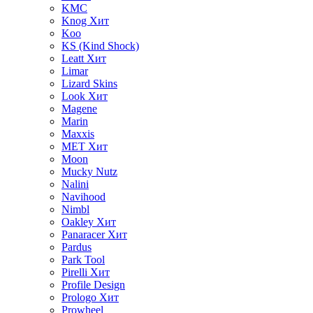
KMC
Knog
Хит
Koo
KS (Kind Shock)
Leatt
Хит
Limar
Lizard Skins
Look
Хит
Magene
Marin
Maxxis
MET
Хит
Moon
Mucky Nutz
Nalini
Navihood
Nimbl
Oakley
Хит
Panaracer
Хит
Pardus
Park Tool
Pirelli
Хит
Profile Design
Prologo
Хит
Prowheel