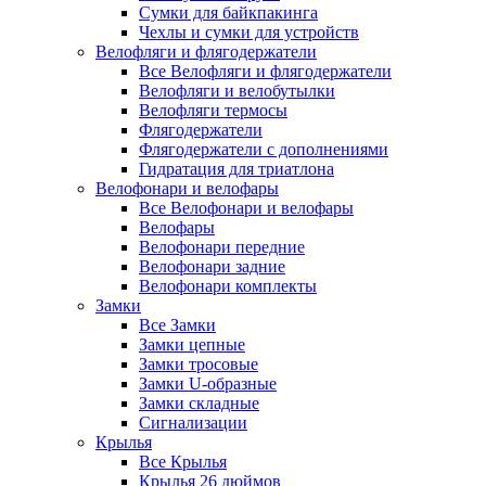
Сумки для байкпакинга
Чехлы и сумки для устройств
Велофляги и флягодержатели
Все Велофляги и флягодержатели
Велофляги и велобутылки
Велофляги термосы
Флягодержатели
Флягодержатели с дополнениями
Гидратация для триатлона
Велофонари и велофары
Все Велофонари и велофары
Велофары
Велофонари передние
Велофонари задние
Велофонари комплекты
Замки
Все Замки
Замки цепные
Замки тросовые
Замки U-образные
Замки складные
Сигнализации
Крылья
Все Крылья
Крылья 26 дюймов