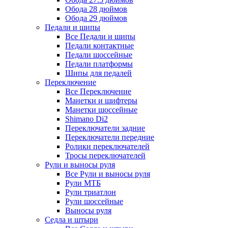
Обода 28 дюймов
Обода 29 дюймов
Педали и шипы
Все Педали и шипы
Педали контактные
Педали шоссейные
Педали платформы
Шипы для педалей
Переключение
Все Переключение
Манетки и шифтеры
Манетки шоссейные
Shimano Di2
Переключатели задние
Переключатели передние
Ролики переключателей
Тросы переключателей
Рули и выносы руля
Все Рули и выносы руля
Рули МТБ
Рули триатлон
Рули шоссейные
Выносы руля
Седла и штыри