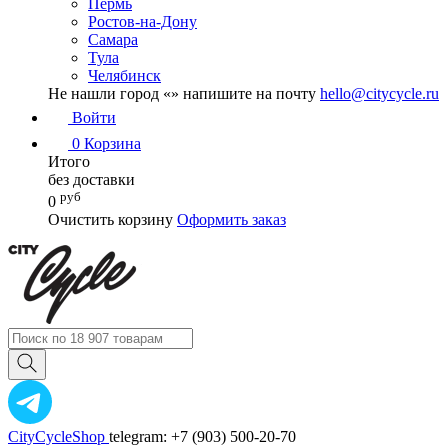
Пермь
Ростов-на-Дону
Самара
Тула
Челябинск
Не нашли город «
» напишите на почту
hello@citycycle.ru
Войти
0
Корзина
Итого
без доставки
руб
0
Очистить корзину
Оформить заказ
CityCycleShop
telegram: +7 (903) 500-20-70