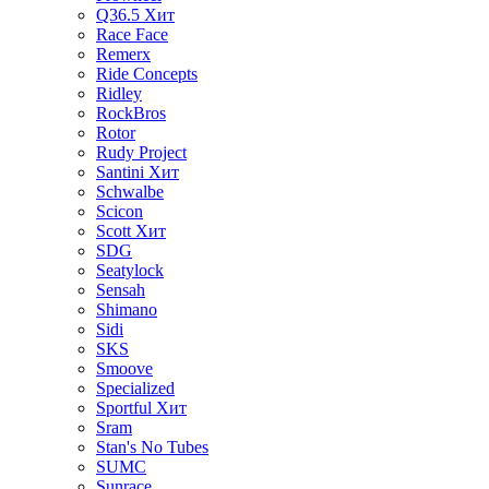
Q36.5
Хит
Race Face
Remerx
Ride Concepts
Ridley
RockBros
Rotor
Rudy Project
Santini
Хит
Schwalbe
Scicon
Scott
Хит
SDG
Seatylock
Sensah
Shimano
Sidi
SKS
Smoove
Specialized
Sportful
Хит
Sram
Stan's No Tubes
SUMC
Sunrace