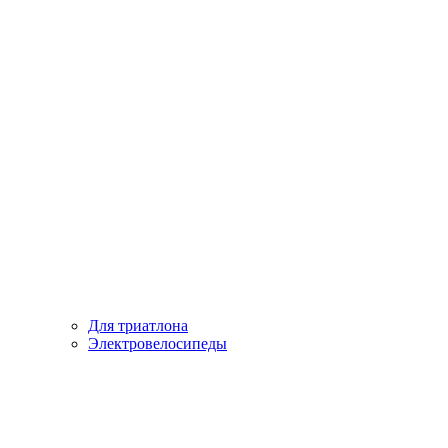
Для триатлона
Электровелосипеды