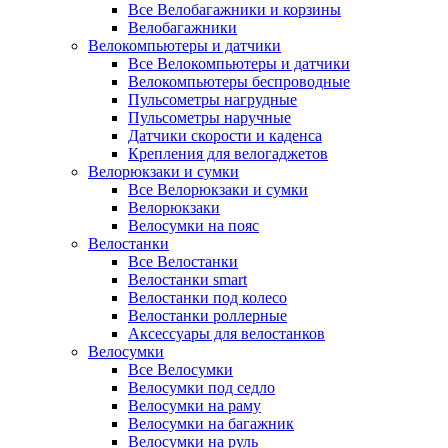
Все Велобагажники и корзины
Велобагажники
Велокомпьютеры и датчики
Все Велокомпьютеры и датчики
Велокомпьютеры беспроводные
Пульсометры нагрудные
Пульсометры наручные
Датчики скорости и каденса
Крепления для велогаджетов
Велорюкзаки и сумки
Все Велорюкзаки и сумки
Велорюкзаки
Велосумки на пояс
Велостанки
Все Велостанки
Велостанки smart
Велостанки под колесо
Велостанки роллерные
Аксессуары для велостанков
Велосумки
Все Велосумки
Велосумки под седло
Велосумки на раму
Велосумки на багажник
Велосумки на руль