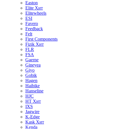
Easton
Elite
Хит
Elitewheels
ESI
Favero
Feedback
Felt
First Components
Fizik
Хит
FLR
FSA
Gaerne
Gineyea
Giyo
Gobik
Hagen
Haibike
Hanseline
HJC
HT
Хит
IXS
Jagwire
K-Edge
Kask
Хит
Kenda