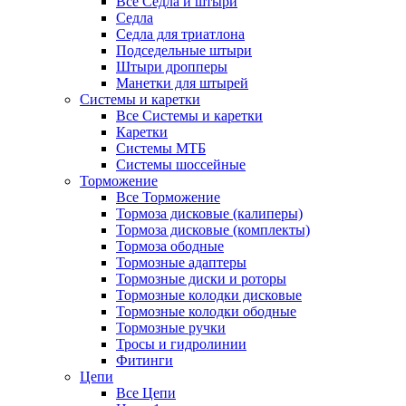
Все Седла и штыри
Седла
Седла для триатлона
Подседельные штыри
Штыри дропперы
Манетки для штырей
Системы и каретки
Все Системы и каретки
Каретки
Системы МТБ
Системы шоссейные
Торможение
Все Торможение
Тормоза дисковые (калиперы)
Тормоза дисковые (комплекты)
Тормоза ободные
Тормозные адаптеры
Тормозные диски и роторы
Тормозные колодки дисковые
Тормозные колодки ободные
Тормозные ручки
Тросы и гидролинии
Фитинги
Цепи
Все Цепи