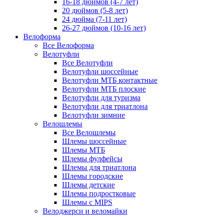
16-18 дюймов (4-7 лет)
20 дюймов (5-8 лет)
24 дюйма (7-11 лет)
26-27 дюймов (10-16 лет)
Велоформа
Все Велоформа
Велотуфли
Все Велотуфли
Велотуфли шоссейные
Велотуфли МТБ контактные
Велотуфли МТБ плоские
Велотуфли для туризма
Велотуфли для триатлона
Велотуфли зимние
Велошлемы
Все Велошлемы
Шлемы шоссейные
Шлемы МТБ
Шлемы фулфейсы
Шлемы для триатлона
Шлемы городские
Шлемы детские
Шлемы подростковые
Шлемы с MIPS
Велоджерси и веломайки