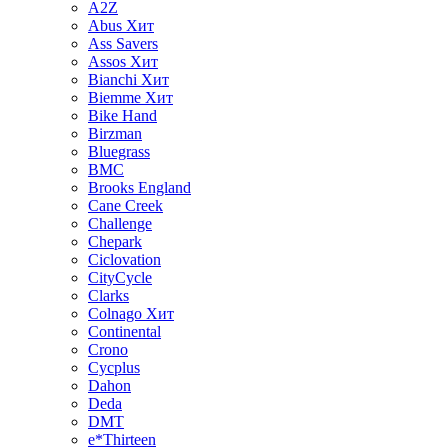
A2Z
Abus
Хит
Ass Savers
Assos
Хит
Bianchi
Хит
Biemme
Хит
Bike Hand
Birzman
Bluegrass
BMC
Brooks England
Cane Creek
Challenge
Chepark
Ciclovation
CityCycle
Clarks
Colnago
Хит
Continental
Crono
Cycplus
Dahon
Deda
DMT
e*Thirteen