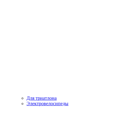
Для триатлона
Электровелосипеды