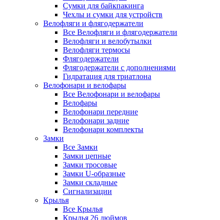
Сумки для байкпакинга
Чехлы и сумки для устройств
Велофляги и флягодержатели
Все Велофляги и флягодержатели
Велофляги и велобутылки
Велофляги термосы
Флягодержатели
Флягодержатели с дополнениями
Гидратация для триатлона
Велофонари и велофары
Все Велофонари и велофары
Велофары
Велофонари передние
Велофонари задние
Велофонари комплекты
Замки
Все Замки
Замки цепные
Замки тросовые
Замки U-образные
Замки складные
Сигнализации
Крылья
Все Крылья
Крылья 26 дюймов