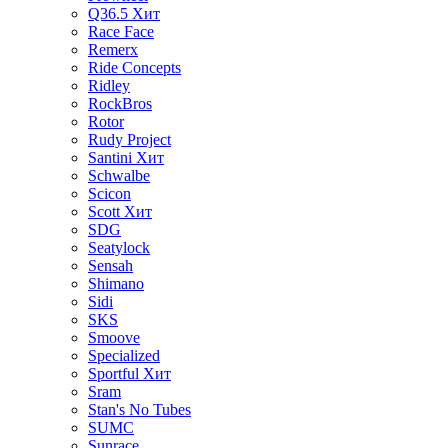
Q36.5
Хит
Race Face
Remerx
Ride Concepts
Ridley
RockBros
Rotor
Rudy Project
Santini
Хит
Schwalbe
Scicon
Scott
Хит
SDG
Seatylock
Sensah
Shimano
Sidi
SKS
Smoove
Specialized
Sportful
Хит
Sram
Stan's No Tubes
SUMC
Sunrace