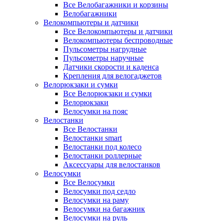
Все Велобагажники и корзины
Велобагажники
Велокомпьютеры и датчики
Все Велокомпьютеры и датчики
Велокомпьютеры беспроводные
Пульсометры нагрудные
Пульсометры наручные
Датчики скорости и каденса
Крепления для велогаджетов
Велорюкзаки и сумки
Все Велорюкзаки и сумки
Велорюкзаки
Велосумки на пояс
Велостанки
Все Велостанки
Велостанки smart
Велостанки под колесо
Велостанки роллерные
Аксессуары для велостанков
Велосумки
Все Велосумки
Велосумки под седло
Велосумки на раму
Велосумки на багажник
Велосумки на руль