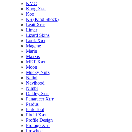
KMC
Knog
Хит
Koo
KS (Kind Shock)
Leatt
Хит
Limar
Lizard Skins
Look
Хит
Magene
Marin
Maxxis
MET
Хит
Moon
Mucky Nutz
Nalini
Navihood
Nimbl
Oakley
Хит
Panaracer
Хит
Pardus
Park Tool
Pirelli
Хит
Profile Design
Prologo
Хит
Prowheel