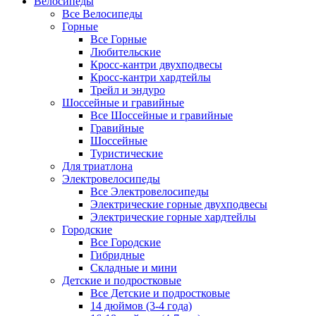
Велосипеды
Все Велосипеды
Горные
Все Горные
Любительские
Кросс-кантри двухподвесы
Кросс-кантри хардтейлы
Трейл и эндуро
Шоссейные и гравийные
Все Шоссейные и гравийные
Гравийные
Шоссейные
Туристические
Для триатлона
Электровелосипеды
Все Электровелосипеды
Электрические горные двухподвесы
Электрические горные хардтейлы
Городские
Все Городские
Гибридные
Складные и мини
Детские и подростковые
Все Детские и подростковые
14 дюймов (3-4 года)