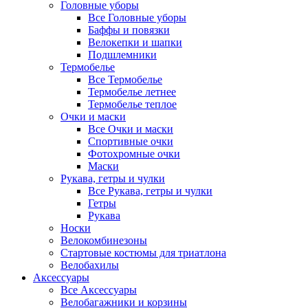
Головные уборы
Все Головные уборы
Баффы и повязки
Велокепки и шапки
Подшлемники
Термобелье
Все Термобелье
Термобелье летнее
Термобелье теплое
Очки и маски
Все Очки и маски
Спортивные очки
Фотохромные очки
Маски
Рукава, гетры и чулки
Все Рукава, гетры и чулки
Гетры
Рукава
Носки
Велокомбинезоны
Стартовые костюмы для триатлона
Велобахилы
Аксессуары
Все Аксессуары
Велобагажники и корзины