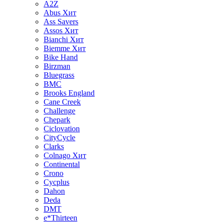
A2Z
Abus
Хит
Ass Savers
Assos
Хит
Bianchi
Хит
Biemme
Хит
Bike Hand
Birzman
Bluegrass
BMC
Brooks England
Cane Creek
Challenge
Chepark
Ciclovation
CityCycle
Clarks
Colnago
Хит
Continental
Crono
Cycplus
Dahon
Deda
DMT
e*Thirteen