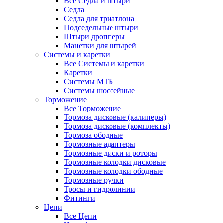
Все Седла и штыри
Седла
Седла для триатлона
Подседельные штыри
Штыри дропперы
Манетки для штырей
Системы и каретки
Все Системы и каретки
Каретки
Системы МТБ
Системы шоссейные
Торможение
Все Торможение
Тормоза дисковые (калиперы)
Тормоза дисковые (комплекты)
Тормоза ободные
Тормозные адаптеры
Тормозные диски и роторы
Тормозные колодки дисковые
Тормозные колодки ободные
Тормозные ручки
Тросы и гидролинии
Фитинги
Цепи
Все Цепи