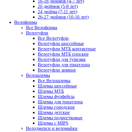
16-18 дюймов (4-7 лет)
20 дюймов (5-8 лет)
24 дюйма (7-11 лет)
26-27 дюймов (10-16 лет)
Велоформа
Все Велоформа
Велотуфли
Все Велотуфли
Велотуфли шоссейные
Велотуфли МТБ контактные
Велотуфли МТБ плоские
Велотуфли для туризма
Велотуфли для триатлона
Велотуфли зимние
Велошлемы
Все Велошлемы
Шлемы шоссейные
Шлемы МТБ
Шлемы фулфейсы
Шлемы для триатлона
Шлемы городские
Шлемы детские
Шлемы подростковые
Шлемы с MIPS
Велоджерси и веломайки