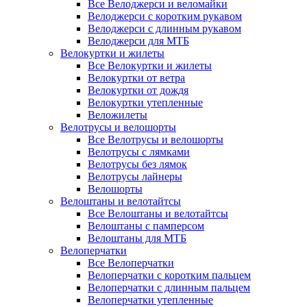
Все Велоджерси и веломайки
Велоджерси с коротким рукавом
Велоджерси с длинным рукавом
Велоджерси для МТБ
Велокуртки и жилеты
Все Велокуртки и жилеты
Велокуртки от ветра
Велокуртки от дождя
Велокуртки утепленные
Веложилеты
Велотрусы и велошорты
Все Велотрусы и велошорты
Велотрусы с лямками
Велотрусы без лямок
Велотрусы лайнеры
Велошорты
Велоштаны и велотайтсы
Все Велоштаны и велотайтсы
Велоштаны с памперсом
Велоштаны для МТБ
Велоперчатки
Все Велоперчатки
Велоперчатки с коротким пальцем
Велоперчатки с длинным пальцем
Велоперчатки утепленные