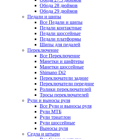
Обода 28 дюймов
Обода 29 дюймов
Педали и шипы
Все Педали и шипы
Педали контактные
Педали шоссейные
Педали платформы
Шипы для педалей
Переключение
Все Переключение
Манетки и шифтеры
Манетки шоссейные
Shimano Di2
Переключатели задние
Переключатели передние
Ролики переключателей
Тросы переключателей
Рули и выносы руля
Все Рули и выносы руля
Рули МТБ
Рули триатлон
Рули шоссейные
Выносы руля
Седла и штыри