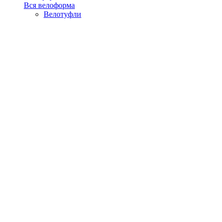
Вся велоформа
Велотуфли