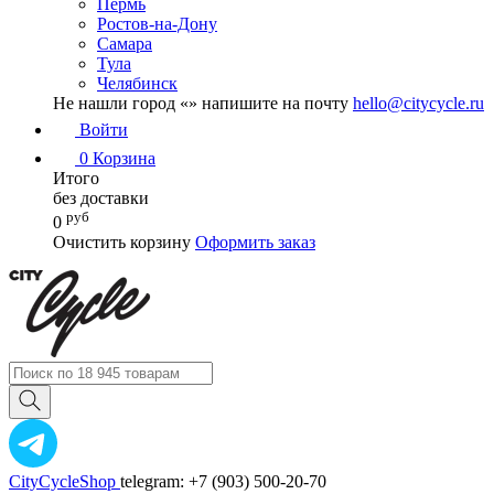
Пермь
Ростов-на-Дону
Самара
Тула
Челябинск
Не нашли город «
» напишите на почту
hello@citycycle.ru
Войти
0
Корзина
Итого
без доставки
руб
0
Очистить корзину
Оформить заказ
CityCycleShop
telegram: +7 (903) 500-20-70