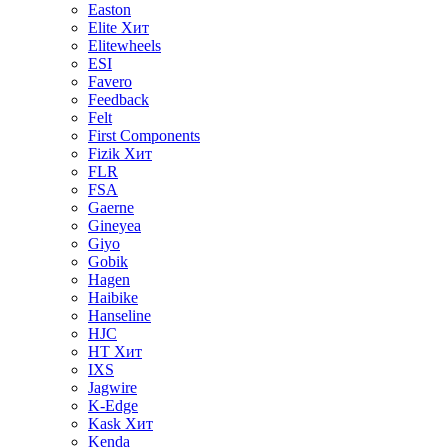
Easton
Elite
Хит
Elitewheels
ESI
Favero
Feedback
Felt
First Components
Fizik
Хит
FLR
FSA
Gaerne
Gineyea
Giyo
Gobik
Hagen
Haibike
Hanseline
HJC
HT
Хит
IXS
Jagwire
K-Edge
Kask
Хит
Kenda