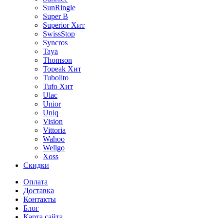
SunRingle
Super B
Superior
Хит
SwissStop
Syncros
Taya
Thomson
Topeak
Хит
Tubolito
Tufo
Хит
Ulac
Unior
Uniq
Vision
Vittoria
Wahoo
Wellgo
Xoss
Скидки
Оплата
Доставка
Контакты
Блог
Карта сайта