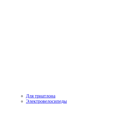
Для триатлона
Электровелосипеды