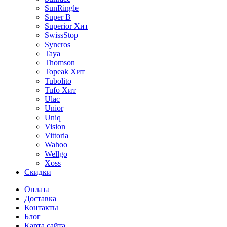
SunRingle
Super B
Superior
Хит
SwissStop
Syncros
Taya
Thomson
Topeak
Хит
Tubolito
Tufo
Хит
Ulac
Unior
Uniq
Vision
Vittoria
Wahoo
Wellgo
Xoss
Скидки
Оплата
Доставка
Контакты
Блог
Карта сайта