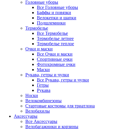
Головные уборы
Все Головные уборы
Баффы и повязки
Велокепки и шапки
Подшлемники
Термобелье
Все Термобелье
Термобелье летнее
Термобелье теплое
Очки и маски
Все Очки и маски
Спортивные очки
Фотохромные очки
Маски
Рукава, гетры и чулки
Все Рукава, гетры и чулки
Гетры
Рукава
Носки
Велокомбинезоны
Стартовые костюмы для триатлона
Велобахилы
Аксессуары
Все Аксессуары
Велобагажники и корзины