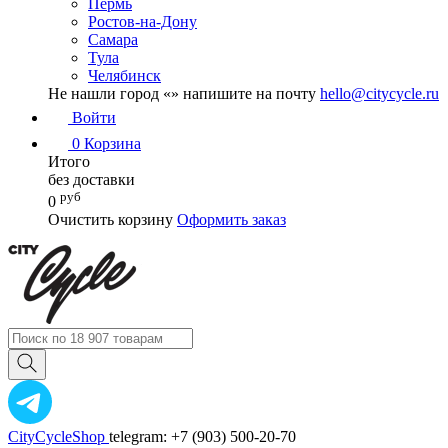
Пермь
Ростов-на-Дону
Самара
Тула
Челябинск
Не нашли город «
» напишите на почту
hello@citycycle.ru
Войти
0
Корзина
Итого
без доставки
руб
0
Очистить корзину
Оформить заказ
CityCycleShop
telegram: +7 (903) 500-20-70