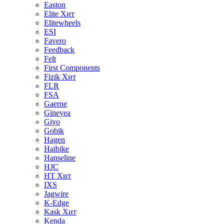
Easton
Elite
Хит
Elitewheels
ESI
Favero
Feedback
Felt
First Components
Fizik
Хит
FLR
FSA
Gaerne
Gineyea
Giyo
Gobik
Hagen
Haibike
Hanseline
HJC
HT
Хит
IXS
Jagwire
K-Edge
Kask
Хит
Kenda