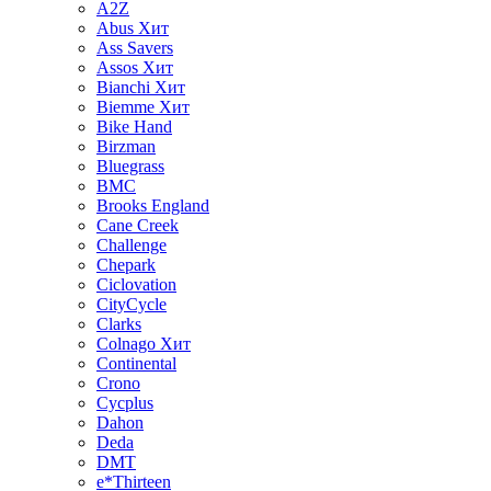
A2Z
Abus
Хит
Ass Savers
Assos
Хит
Bianchi
Хит
Biemme
Хит
Bike Hand
Birzman
Bluegrass
BMC
Brooks England
Cane Creek
Challenge
Chepark
Ciclovation
CityCycle
Clarks
Colnago
Хит
Continental
Crono
Cycplus
Dahon
Deda
DMT
e*Thirteen