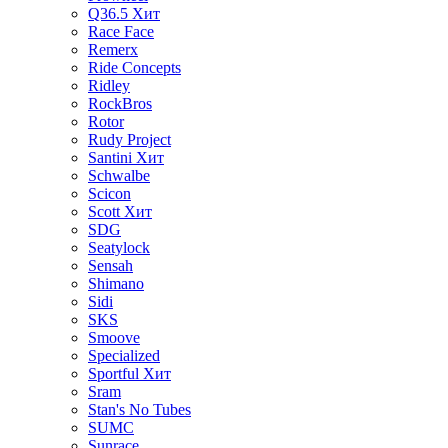
Q36.5
Хит
Race Face
Remerx
Ride Concepts
Ridley
RockBros
Rotor
Rudy Project
Santini
Хит
Schwalbe
Scicon
Scott
Хит
SDG
Seatylock
Sensah
Shimano
Sidi
SKS
Smoove
Specialized
Sportful
Хит
Sram
Stan's No Tubes
SUMC
Sunrace