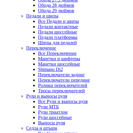
Обода 28 дюймов
Обода 29 дюймов
Педали и шипы
Все Педали и шипы
Педали контактные
Педали шоссейные
Педали платформы
Шипы для педалей
Переключение
Все Переключение
Манетки и шифтеры
Манетки шоссейные
Shimano Di2
Переключатели задние
Переключатели передние
Ролики переключателей
Тросы переключателей
Рули и выносы руля
Все Рули и выносы руля
Рули МТБ
Рули триатлон
Рули шоссейные
Выносы руля
Седла и штыри