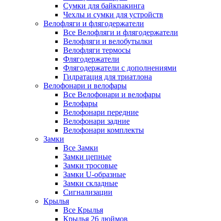
Сумки для байкпакинга
Чехлы и сумки для устройств
Велофляги и флягодержатели
Все Велофляги и флягодержатели
Велофляги и велобутылки
Велофляги термосы
Флягодержатели
Флягодержатели с дополнениями
Гидратация для триатлона
Велофонари и велофары
Все Велофонари и велофары
Велофары
Велофонари передние
Велофонари задние
Велофонари комплекты
Замки
Все Замки
Замки цепные
Замки тросовые
Замки U-образные
Замки складные
Сигнализации
Крылья
Все Крылья
Крылья 26 дюймов