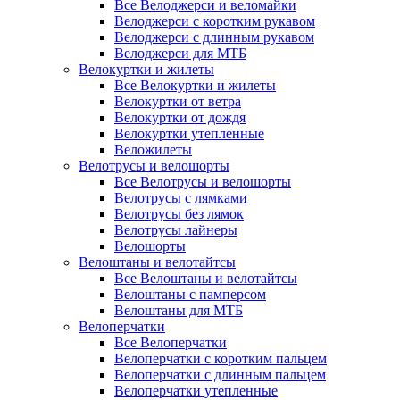
Все Велоджерси и веломайки
Велоджерси с коротким рукавом
Велоджерси с длинным рукавом
Велоджерси для МТБ
Велокуртки и жилеты
Все Велокуртки и жилеты
Велокуртки от ветра
Велокуртки от дождя
Велокуртки утепленные
Веложилеты
Велотрусы и велошорты
Все Велотрусы и велошорты
Велотрусы с лямками
Велотрусы без лямок
Велотрусы лайнеры
Велошорты
Велоштаны и велотайтсы
Все Велоштаны и велотайтсы
Велоштаны с памперсом
Велоштаны для МТБ
Велоперчатки
Все Велоперчатки
Велоперчатки с коротким пальцем
Велоперчатки с длинным пальцем
Велоперчатки утепленные