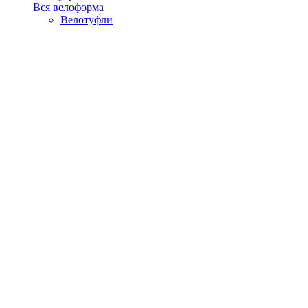
Вся велоформа
Велотуфли