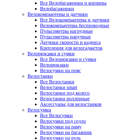
Все Велобагажники и корзины
Велобагажники
Велокомпьютеры и датчики
Все Велокомпьютеры и датчики
Велокомпьютеры беспроводные
Пульсометры нагрудные
Пульсометры наручные
Датчики скорости и каденса
Крепления для велогаджетов
Велорюкзаки и сумки
Все Велорюкзаки и сумки
Велорюкзаки
Велосумки на пояс
Велостанки
Все Велостанки
Велостанки smart
Велостанки под колесо
Велостанки роллерные
Аксессуары для велостанков
Велосумки
Все Велосумки
Велосумки под седло
Велосумки на раму
Велосумки на багажник
Велосумки на руль