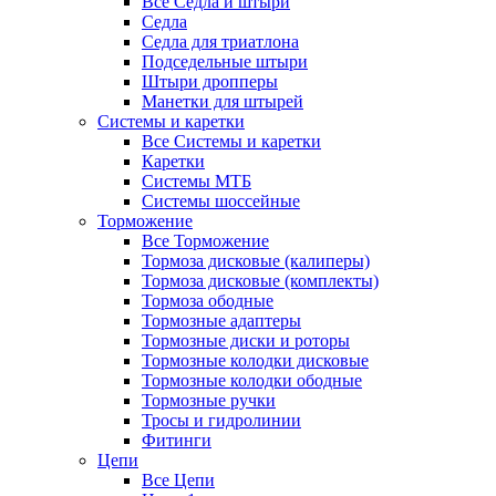
Все Седла и штыри
Седла
Седла для триатлона
Подседельные штыри
Штыри дропперы
Манетки для штырей
Системы и каретки
Все Системы и каретки
Каретки
Системы МТБ
Системы шоссейные
Торможение
Все Торможение
Тормоза дисковые (калиперы)
Тормоза дисковые (комплекты)
Тормоза ободные
Тормозные адаптеры
Тормозные диски и роторы
Тормозные колодки дисковые
Тормозные колодки ободные
Тормозные ручки
Тросы и гидролинии
Фитинги
Цепи
Все Цепи