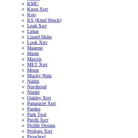
KMC
Knog
Хит
Koo
KS (Kind Shock)
Leatt
Хит
Limar
Lizard Skins
Look
Хит
Magene
Marin
Maxxis
MET
Хит
Moon
Mucky Nutz
Nalini
Navihood
Nimbl
Oakley
Хит
Panaracer
Хит
Pardus
Park Tool
Pirelli
Хит
Profile Design
Prologo
Хит
Prowheel