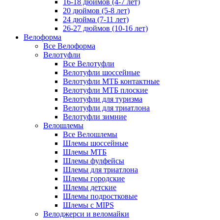
16-18 дюймов (4-7 лет)
20 дюймов (5-8 лет)
24 дюйма (7-11 лет)
26-27 дюймов (10-16 лет)
Велоформа
Все Велоформа
Велотуфли
Все Велотуфли
Велотуфли шоссейные
Велотуфли МТБ контактные
Велотуфли МТБ плоские
Велотуфли для туризма
Велотуфли для триатлона
Велотуфли зимние
Велошлемы
Все Велошлемы
Шлемы шоссейные
Шлемы МТБ
Шлемы фулфейсы
Шлемы для триатлона
Шлемы городские
Шлемы детские
Шлемы подростковые
Шлемы с MIPS
Велоджерси и веломайки