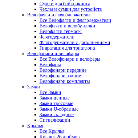
Сумки для байкпакинга
Чехлы и сумки для устройств
Велофляги и флягодержатели
Все Велофляги и флягодержатели
Велофляги и велобутылки
Велофляги термосы
Флягодержатели
Флягодержатели с дополнениями
Гидратация для триатлона
Велофонари и велофары
Все Велофонари и велофары
Велофары
Велофонари передние
Велофонари задние
Велофонари комплекты
Замки
Все Замки
Замки цепные
Замки тросовые
Замки U-образные
Замки складные
Сигнализации
Крылья
Все Крылья
Крылья 26 дюймов