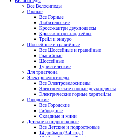
Велосипеды
Все Велосипеды
Горные
Все Горные
Любительские
Кросс-кантри двухподвесы
Кросс-кантри хардтейлы
Трейл и эндуро
Шоссейные и гравийные
Все Шоссейные и гравийные
Гравийные
Шоссейные
Туристические
Для триатлона
Электровелосипеды
Все Электровелосипеды
Электрические горные двухподвесы
Электрические горные хардтейлы
Городские
Все Городские
Гибридные
Складные и мини
Детские и подростковые
Все Детские и подростковые
14 дюймов (3-4 года)