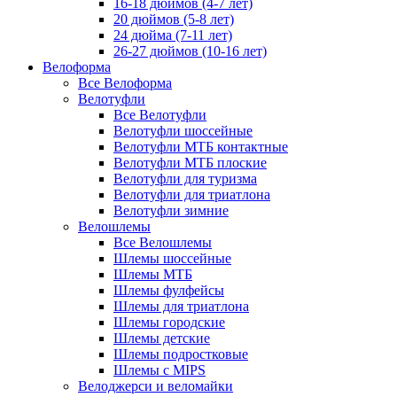
16-18 дюймов (4-7 лет)
20 дюймов (5-8 лет)
24 дюйма (7-11 лет)
26-27 дюймов (10-16 лет)
Велоформа
Все Велоформа
Велотуфли
Все Велотуфли
Велотуфли шоссейные
Велотуфли МТБ контактные
Велотуфли МТБ плоские
Велотуфли для туризма
Велотуфли для триатлона
Велотуфли зимние
Велошлемы
Все Велошлемы
Шлемы шоссейные
Шлемы МТБ
Шлемы фулфейсы
Шлемы для триатлона
Шлемы городские
Шлемы детские
Шлемы подростковые
Шлемы с MIPS
Велоджерси и веломайки