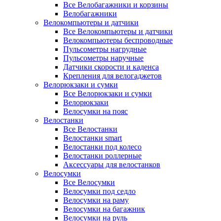
Все Велобагажники и корзины
Велобагажники
Велокомпьютеры и датчики
Все Велокомпьютеры и датчики
Велокомпьютеры беспроводные
Пульсометры нагрудные
Пульсометры наручные
Датчики скорости и каденса
Крепления для велогаджетов
Велорюкзаки и сумки
Все Велорюкзаки и сумки
Велорюкзаки
Велосумки на пояс
Велостанки
Все Велостанки
Велостанки smart
Велостанки под колесо
Велостанки роллерные
Аксессуары для велостанков
Велосумки
Все Велосумки
Велосумки под седло
Велосумки на раму
Велосумки на багажник
Велосумки на руль