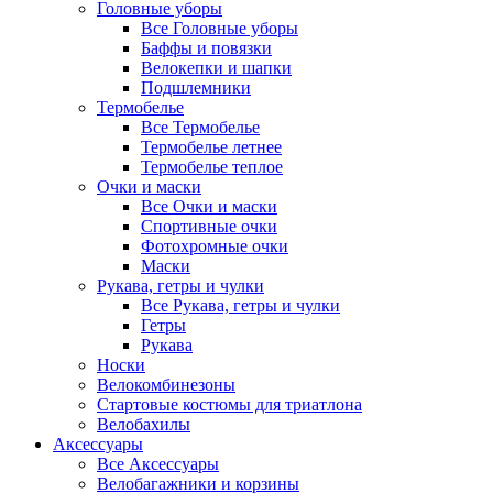
Головные уборы
Все Головные уборы
Баффы и повязки
Велокепки и шапки
Подшлемники
Термобелье
Все Термобелье
Термобелье летнее
Термобелье теплое
Очки и маски
Все Очки и маски
Спортивные очки
Фотохромные очки
Маски
Рукава, гетры и чулки
Все Рукава, гетры и чулки
Гетры
Рукава
Носки
Велокомбинезоны
Стартовые костюмы для триатлона
Велобахилы
Аксессуары
Все Аксессуары
Велобагажники и корзины