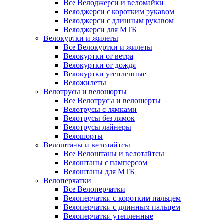
Все Велоджерси и веломайки
Велоджерси с коротким рукавом
Велоджерси с длинным рукавом
Велоджерси для МТБ
Велокуртки и жилеты
Все Велокуртки и жилеты
Велокуртки от ветра
Велокуртки от дождя
Велокуртки утепленные
Веложилеты
Велотрусы и велошорты
Все Велотрусы и велошорты
Велотрусы с лямками
Велотрусы без лямок
Велотрусы лайнеры
Велошорты
Велоштаны и велотайтсы
Все Велоштаны и велотайтсы
Велоштаны с памперсом
Велоштаны для МТБ
Велоперчатки
Все Велоперчатки
Велоперчатки с коротким пальцем
Велоперчатки с длинным пальцем
Велоперчатки утепленные