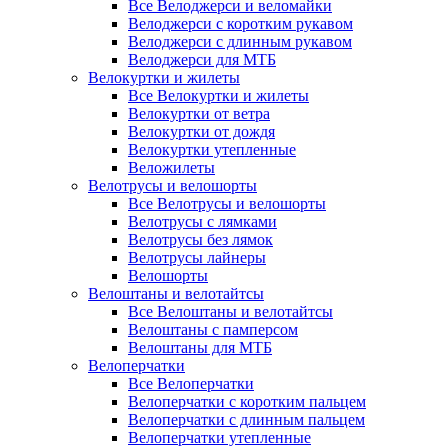
Все Велоджерси и веломайки
Велоджерси с коротким рукавом
Велоджерси с длинным рукавом
Велоджерси для МТБ
Велокуртки и жилеты
Все Велокуртки и жилеты
Велокуртки от ветра
Велокуртки от дождя
Велокуртки утепленные
Веложилеты
Велотрусы и велошорты
Все Велотрусы и велошорты
Велотрусы с лямками
Велотрусы без лямок
Велотрусы лайнеры
Велошорты
Велоштаны и велотайтсы
Все Велоштаны и велотайтсы
Велоштаны с памперсом
Велоштаны для МТБ
Велоперчатки
Все Велоперчатки
Велоперчатки с коротким пальцем
Велоперчатки с длинным пальцем
Велоперчатки утепленные