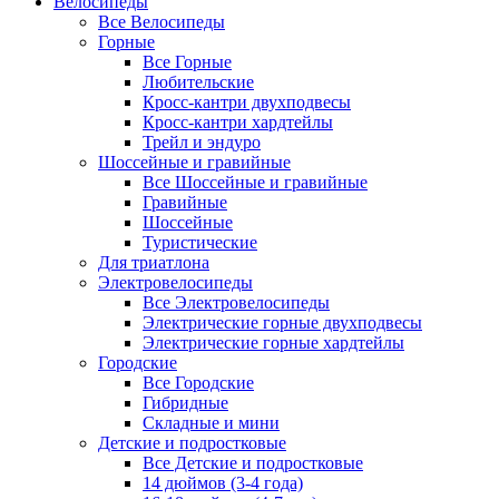
Велосипеды
Все Велосипеды
Горные
Все Горные
Любительские
Кросс-кантри двухподвесы
Кросс-кантри хардтейлы
Трейл и эндуро
Шоссейные и гравийные
Все Шоссейные и гравийные
Гравийные
Шоссейные
Туристические
Для триатлона
Электровелосипеды
Все Электровелосипеды
Электрические горные двухподвесы
Электрические горные хардтейлы
Городские
Все Городские
Гибридные
Складные и мини
Детские и подростковые
Все Детские и подростковые
14 дюймов (3-4 года)