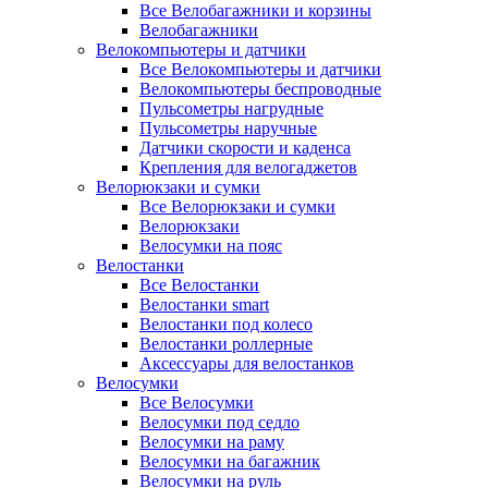
Все Велобагажники и корзины
Велобагажники
Велокомпьютеры и датчики
Все Велокомпьютеры и датчики
Велокомпьютеры беспроводные
Пульсометры нагрудные
Пульсометры наручные
Датчики скорости и каденса
Крепления для велогаджетов
Велорюкзаки и сумки
Все Велорюкзаки и сумки
Велорюкзаки
Велосумки на пояс
Велостанки
Все Велостанки
Велостанки smart
Велостанки под колесо
Велостанки роллерные
Аксессуары для велостанков
Велосумки
Все Велосумки
Велосумки под седло
Велосумки на раму
Велосумки на багажник
Велосумки на руль