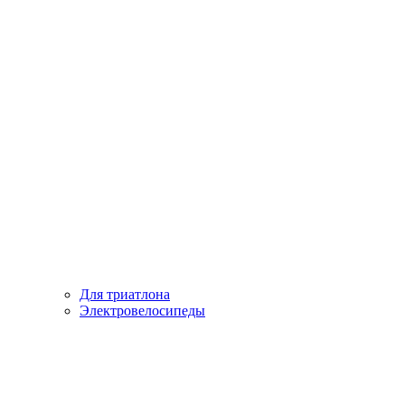
Для триатлона
Электровелосипеды