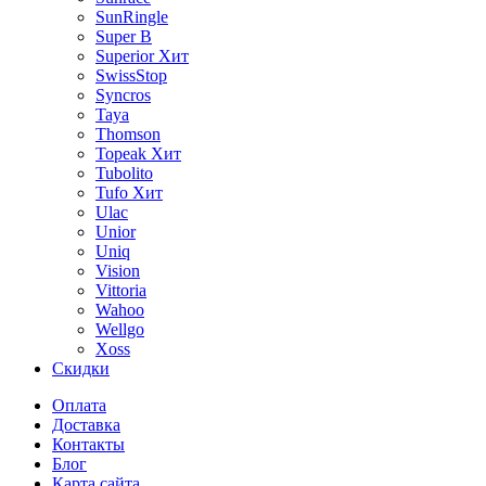
SunRingle
Super B
Superior
Хит
SwissStop
Syncros
Taya
Thomson
Topeak
Хит
Tubolito
Tufo
Хит
Ulac
Unior
Uniq
Vision
Vittoria
Wahoo
Wellgo
Xoss
Скидки
Оплата
Доставка
Контакты
Блог
Карта сайта