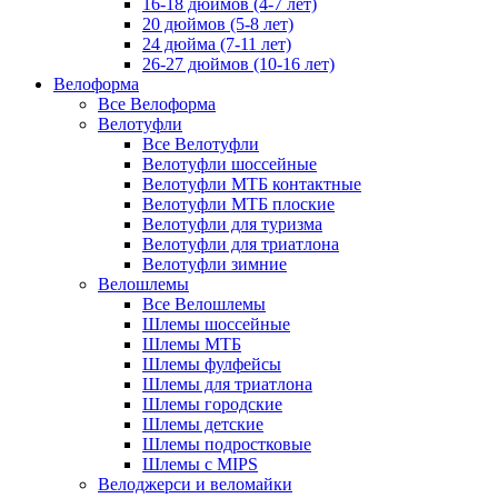
16-18 дюймов (4-7 лет)
20 дюймов (5-8 лет)
24 дюйма (7-11 лет)
26-27 дюймов (10-16 лет)
Велоформа
Все Велоформа
Велотуфли
Все Велотуфли
Велотуфли шоссейные
Велотуфли МТБ контактные
Велотуфли МТБ плоские
Велотуфли для туризма
Велотуфли для триатлона
Велотуфли зимние
Велошлемы
Все Велошлемы
Шлемы шоссейные
Шлемы МТБ
Шлемы фулфейсы
Шлемы для триатлона
Шлемы городские
Шлемы детские
Шлемы подростковые
Шлемы с MIPS
Велоджерси и веломайки