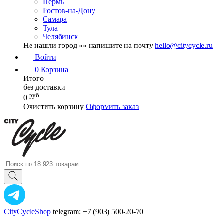
Пермь
Ростов-на-Дону
Самара
Тула
Челябинск
Не нашли город «
» напишите на почту
hello@citycycle.ru
Войти
0
Корзина
Итого
без доставки
руб
0
Очистить корзину
Оформить заказ
CityCycleShop
telegram: +7 (903) 500-20-70