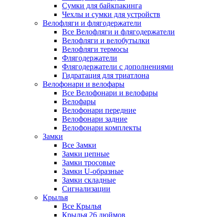
Сумки для байкпакинга
Чехлы и сумки для устройств
Велофляги и флягодержатели
Все Велофляги и флягодержатели
Велофляги и велобутылки
Велофляги термосы
Флягодержатели
Флягодержатели с дополнениями
Гидратация для триатлона
Велофонари и велофары
Все Велофонари и велофары
Велофары
Велофонари передние
Велофонари задние
Велофонари комплекты
Замки
Все Замки
Замки цепные
Замки тросовые
Замки U-образные
Замки складные
Сигнализации
Крылья
Все Крылья
Крылья 26 дюймов