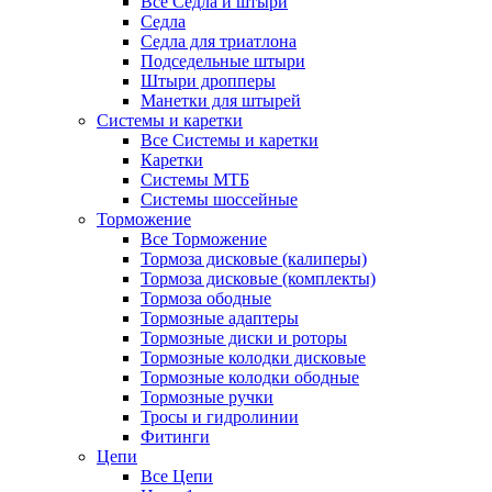
Все Седла и штыри
Седла
Седла для триатлона
Подседельные штыри
Штыри дропперы
Манетки для штырей
Системы и каретки
Все Системы и каретки
Каретки
Системы МТБ
Системы шоссейные
Торможение
Все Торможение
Тормоза дисковые (калиперы)
Тормоза дисковые (комплекты)
Тормоза ободные
Тормозные адаптеры
Тормозные диски и роторы
Тормозные колодки дисковые
Тормозные колодки ободные
Тормозные ручки
Тросы и гидролинии
Фитинги
Цепи
Все Цепи