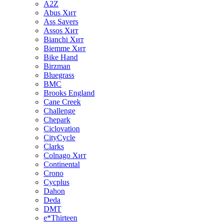
A2Z
Abus
Хит
Ass Savers
Assos
Хит
Bianchi
Хит
Biemme
Хит
Bike Hand
Birzman
Bluegrass
BMC
Brooks England
Cane Creek
Challenge
Chepark
Ciclovation
CityCycle
Clarks
Colnago
Хит
Continental
Crono
Cycplus
Dahon
Deda
DMT
e*Thirteen