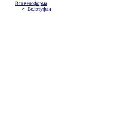
Вся велоформа
Велотуфли