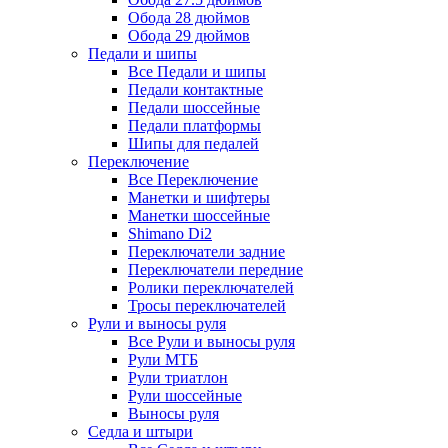
Обода 28 дюймов
Обода 29 дюймов
Педали и шипы
Все Педали и шипы
Педали контактные
Педали шоссейные
Педали платформы
Шипы для педалей
Переключение
Все Переключение
Манетки и шифтеры
Манетки шоссейные
Shimano Di2
Переключатели задние
Переключатели передние
Ролики переключателей
Тросы переключателей
Рули и выносы руля
Все Рули и выносы руля
Рули МТБ
Рули триатлон
Рули шоссейные
Выносы руля
Седла и штыри