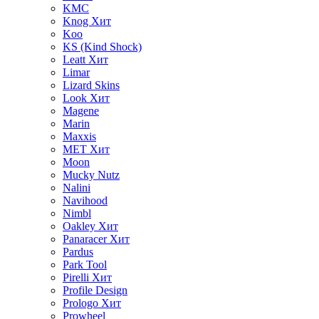
KMC
Knog
Хит
Koo
KS (Kind Shock)
Leatt
Хит
Limar
Lizard Skins
Look
Хит
Magene
Marin
Maxxis
MET
Хит
Moon
Mucky Nutz
Nalini
Navihood
Nimbl
Oakley
Хит
Panaracer
Хит
Pardus
Park Tool
Pirelli
Хит
Profile Design
Prologo
Хит
Prowheel