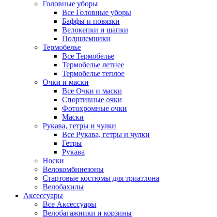
Головные уборы
Все Головные уборы
Баффы и повязки
Велокепки и шапки
Подшлемники
Термобелье
Все Термобелье
Термобелье летнее
Термобелье теплое
Очки и маски
Все Очки и маски
Спортивные очки
Фотохромные очки
Маски
Рукава, гетры и чулки
Все Рукава, гетры и чулки
Гетры
Рукава
Носки
Велокомбинезоны
Стартовые костюмы для триатлона
Велобахилы
Аксессуары
Все Аксессуары
Велобагажники и корзины