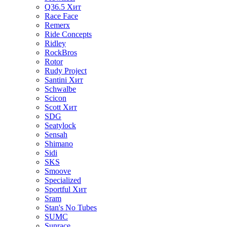
Q36.5
Хит
Race Face
Remerx
Ride Concepts
Ridley
RockBros
Rotor
Rudy Project
Santini
Хит
Schwalbe
Scicon
Scott
Хит
SDG
Seatylock
Sensah
Shimano
Sidi
SKS
Smoove
Specialized
Sportful
Хит
Sram
Stan's No Tubes
SUMC
Sunrace