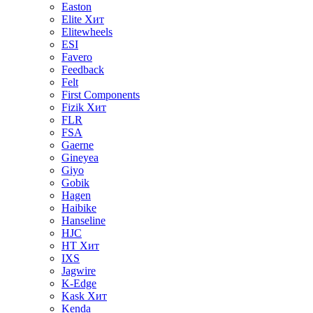
Easton
Elite
Хит
Elitewheels
ESI
Favero
Feedback
Felt
First Components
Fizik
Хит
FLR
FSA
Gaerne
Gineyea
Giyo
Gobik
Hagen
Haibike
Hanseline
HJC
HT
Хит
IXS
Jagwire
K-Edge
Kask
Хит
Kenda