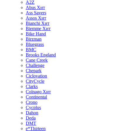
A2Z
Abus
Хит
Ass Savers
Assos
Хит
Bianchi
Хит
Biemme
Хит
Bike Hand
Birzman
Bluegrass
BMC
Brooks England
Cane Creek
Challenge
Chepark
Ciclovation
CityCycle
Clarks
Colnago
Хит
Continental
Crono
Cycplus
Dahon
Deda
DMT
e*Thirteen