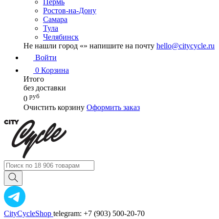
Пермь
Ростов-на-Дону
Самара
Тула
Челябинск
Не нашли город «
» напишите на почту
hello@citycycle.ru
Войти
0
Корзина
Итого
без доставки
руб
0
Очистить корзину
Оформить заказ
CityCycleShop
telegram: +7 (903) 500-20-70