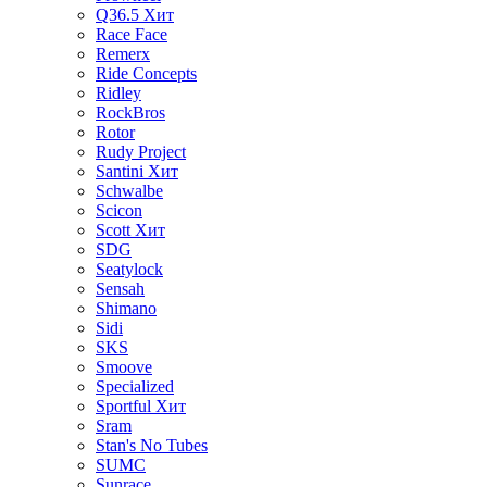
Q36.5
Хит
Race Face
Remerx
Ride Concepts
Ridley
RockBros
Rotor
Rudy Project
Santini
Хит
Schwalbe
Scicon
Scott
Хит
SDG
Seatylock
Sensah
Shimano
Sidi
SKS
Smoove
Specialized
Sportful
Хит
Sram
Stan's No Tubes
SUMC
Sunrace