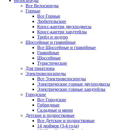
Велосипеды
Все Велосипеды
Горные
Все Горные
Любительские
Кросс-кантри двухподвесы
Кросс-кантри хардтейлы
Трейл и эндуро
Шоссейные и гравийные
Все Шоссейные и гравийные
Гравийные
Шоссейные
Туристические
Для триатлона
Электровелосипеды
Все Электровелосипеды
Электрические горные двухподвесы
Электрические горные хардтейлы
Городские
Все Городские
Гибридные
Складные и мини
Детские и подростковые
Все Детские и подростковые
14 дюймов (3-4 года)