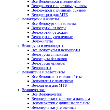
Все Велоджерси и веломайки
Велоджерси с коротким рукавом
Велоджерси с длинным рукавом
Велоджерси для МТБ
Велокуртки и жилеты
Все Велокуртки и жилеты
Велокуртки от ветра
Велокуртки от дождя
Велокуртки утепленные
Веложилеты
Велотрусы и велошорты
Все Велотрусы и велошорты
Велотрусы с лямками
Велотрусы без лямок
Велотрусы лайнеры
Велошорты
Велоштаны и велотайтсы
Все Велоштаны и велотайтсы
Велоштаны с памперсом
Велоштаны для МТБ
Велоперчатки
Все Велоперчатки
Велоперчатки с коротким пальцем
Велоперчатки с длинным пальцем
Велоперчатки утепленные