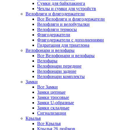
Сумки для байкпакинга
Чехлы и сумки для устройств
Велофляги и флягодержатели
Все Велофляги и флягодержатели
Велофляги и велобутылки
Велофляги термосы
Флягодержатели
Флягодержатели с дополнениями
Гидратация для триатлона
Велофонари и велофары
Все Велофонари и велофары
Велофары
Велофонари передние
Велофонари задние
Велофонари комплекты
Замки
Все Замки
Замки цепные
Замки тросовые
Замки U-образные
Замки складные
Сигнализации
Крылья
Все Крылья
Крылья 26 дюймов