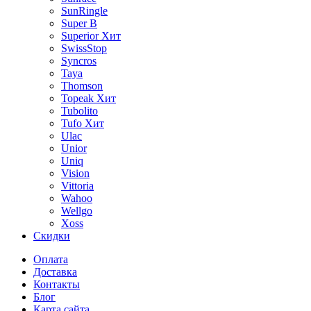
SunRingle
Super B
Superior
Хит
SwissStop
Syncros
Taya
Thomson
Topeak
Хит
Tubolito
Tufo
Хит
Ulac
Unior
Uniq
Vision
Vittoria
Wahoo
Wellgo
Xoss
Скидки
Оплата
Доставка
Контакты
Блог
Карта сайта