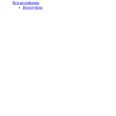
Вся велоформа
Велотуфли