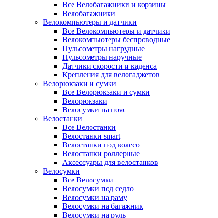
Все Велобагажники и корзины
Велобагажники
Велокомпьютеры и датчики
Все Велокомпьютеры и датчики
Велокомпьютеры беспроводные
Пульсометры нагрудные
Пульсометры наручные
Датчики скорости и каденса
Крепления для велогаджетов
Велорюкзаки и сумки
Все Велорюкзаки и сумки
Велорюкзаки
Велосумки на пояс
Велостанки
Все Велостанки
Велостанки smart
Велостанки под колесо
Велостанки роллерные
Аксессуары для велостанков
Велосумки
Все Велосумки
Велосумки под седло
Велосумки на раму
Велосумки на багажник
Велосумки на руль