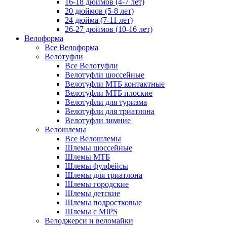
16-18 дюймов (4-7 лет)
20 дюймов (5-8 лет)
24 дюйма (7-11 лет)
26-27 дюймов (10-16 лет)
Велоформа
Все Велоформа
Велотуфли
Все Велотуфли
Велотуфли шоссейные
Велотуфли МТБ контактные
Велотуфли МТБ плоские
Велотуфли для туризма
Велотуфли для триатлона
Велотуфли зимние
Велошлемы
Все Велошлемы
Шлемы шоссейные
Шлемы МТБ
Шлемы фулфейсы
Шлемы для триатлона
Шлемы городские
Шлемы детские
Шлемы подростковые
Шлемы с MIPS
Велоджерси и веломайки