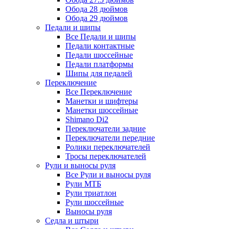
Обода 28 дюймов
Обода 29 дюймов
Педали и шипы
Все Педали и шипы
Педали контактные
Педали шоссейные
Педали платформы
Шипы для педалей
Переключение
Все Переключение
Манетки и шифтеры
Манетки шоссейные
Shimano Di2
Переключатели задние
Переключатели передние
Ролики переключателей
Тросы переключателей
Рули и выносы руля
Все Рули и выносы руля
Рули МТБ
Рули триатлон
Рули шоссейные
Выносы руля
Седла и штыри