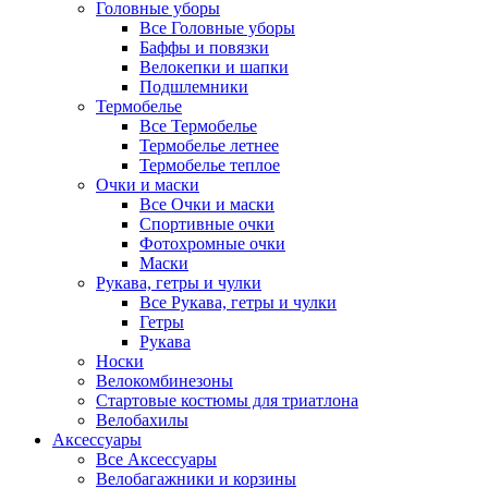
Головные уборы
Все Головные уборы
Баффы и повязки
Велокепки и шапки
Подшлемники
Термобелье
Все Термобелье
Термобелье летнее
Термобелье теплое
Очки и маски
Все Очки и маски
Спортивные очки
Фотохромные очки
Маски
Рукава, гетры и чулки
Все Рукава, гетры и чулки
Гетры
Рукава
Носки
Велокомбинезоны
Стартовые костюмы для триатлона
Велобахилы
Аксессуары
Все Аксессуары
Велобагажники и корзины