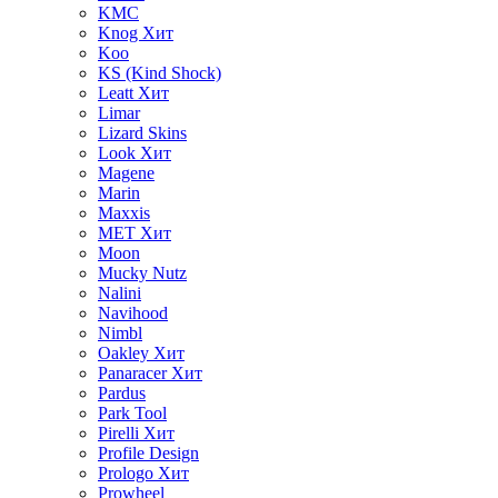
KMC
Knog
Хит
Koo
KS (Kind Shock)
Leatt
Хит
Limar
Lizard Skins
Look
Хит
Magene
Marin
Maxxis
MET
Хит
Moon
Mucky Nutz
Nalini
Navihood
Nimbl
Oakley
Хит
Panaracer
Хит
Pardus
Park Tool
Pirelli
Хит
Profile Design
Prologo
Хит
Prowheel