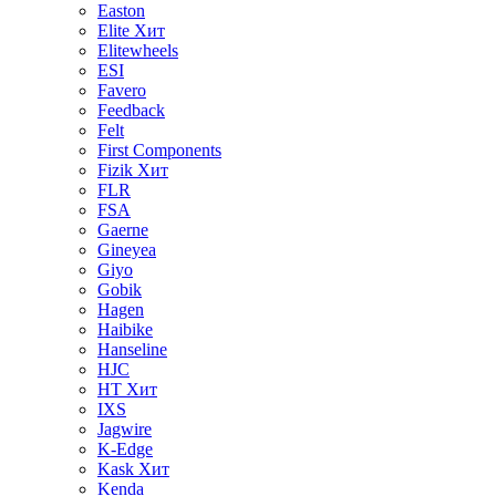
Easton
Elite
Хит
Elitewheels
ESI
Favero
Feedback
Felt
First Components
Fizik
Хит
FLR
FSA
Gaerne
Gineyea
Giyo
Gobik
Hagen
Haibike
Hanseline
HJC
HT
Хит
IXS
Jagwire
K-Edge
Kask
Хит
Kenda