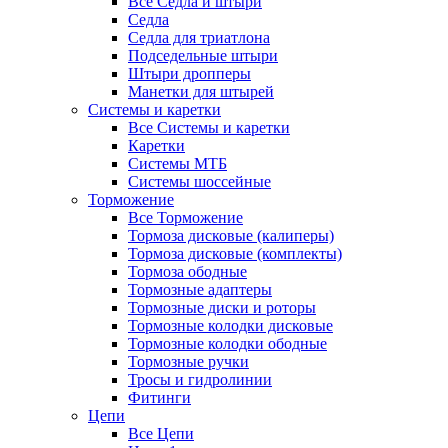
Все Седла и штыри
Седла
Седла для триатлона
Подседельные штыри
Штыри дропперы
Манетки для штырей
Системы и каретки
Все Системы и каретки
Каретки
Системы МТБ
Системы шоссейные
Торможение
Все Торможение
Тормоза дисковые (калиперы)
Тормоза дисковые (комплекты)
Тормоза ободные
Тормозные адаптеры
Тормозные диски и роторы
Тормозные колодки дисковые
Тормозные колодки ободные
Тормозные ручки
Тросы и гидролинии
Фитинги
Цепи
Все Цепи