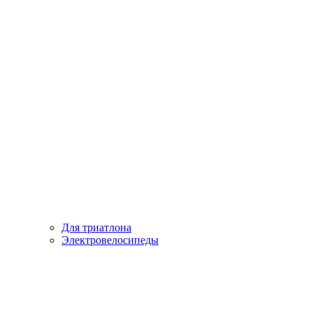
Для триатлона
Электровелосипеды