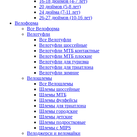
16-18 дюймов (4-7 лет)
20 дюймов (5-8 лет)
24 дюйма (7-11 лет)
26-27 дюймов (10-16 лет)
Велоформа
Все Велоформа
Велотуфли
Все Велотуфли
Велотуфли шоссейные
Велотуфли МТБ контактные
Велотуфли МТБ плоские
Велотуфли для туризма
Велотуфли для триатлона
Велотуфли зимние
Велошлемы
Все Велошлемы
Шлемы шоссейные
Шлемы МТБ
Шлемы фулфейсы
Шлемы для триатлона
Шлемы городские
Шлемы детские
Шлемы подростковые
Шлемы с MIPS
Велоджерси и веломайки