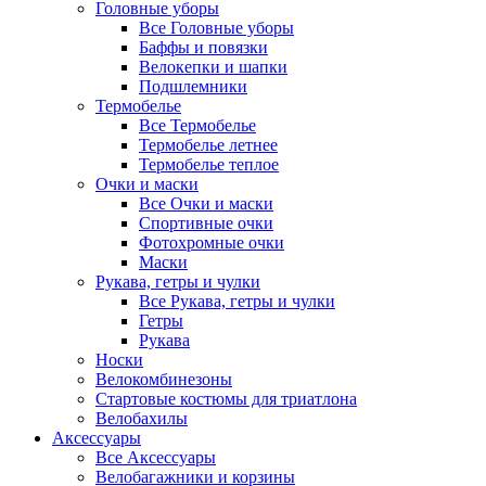
Головные уборы
Все Головные уборы
Баффы и повязки
Велокепки и шапки
Подшлемники
Термобелье
Все Термобелье
Термобелье летнее
Термобелье теплое
Очки и маски
Все Очки и маски
Спортивные очки
Фотохромные очки
Маски
Рукава, гетры и чулки
Все Рукава, гетры и чулки
Гетры
Рукава
Носки
Велокомбинезоны
Стартовые костюмы для триатлона
Велобахилы
Аксессуары
Все Аксессуары
Велобагажники и корзины