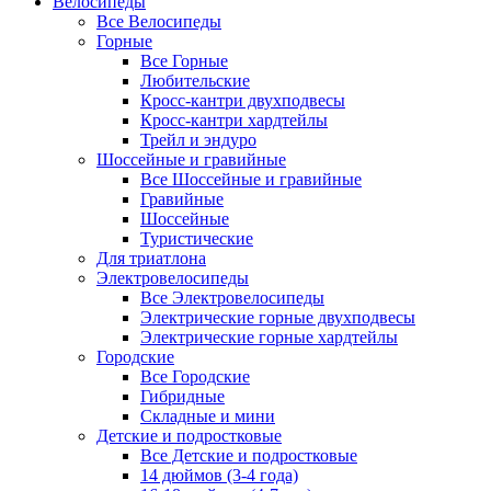
Велосипеды
Все Велосипеды
Горные
Все Горные
Любительские
Кросс-кантри двухподвесы
Кросс-кантри хардтейлы
Трейл и эндуро
Шоссейные и гравийные
Все Шоссейные и гравийные
Гравийные
Шоссейные
Туристические
Для триатлона
Электровелосипеды
Все Электровелосипеды
Электрические горные двухподвесы
Электрические горные хардтейлы
Городские
Все Городские
Гибридные
Складные и мини
Детские и подростковые
Все Детские и подростковые
14 дюймов (3-4 года)