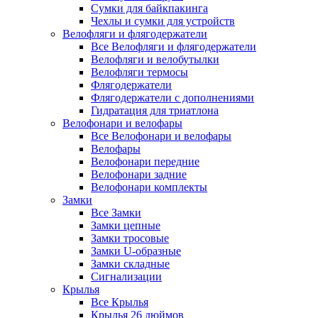
Сумки для байкпакинга
Чехлы и сумки для устройств
Велофляги и флягодержатели
Все Велофляги и флягодержатели
Велофляги и велобутылки
Велофляги термосы
Флягодержатели
Флягодержатели с дополнениями
Гидратация для триатлона
Велофонари и велофары
Все Велофонари и велофары
Велофары
Велофонари передние
Велофонари задние
Велофонари комплекты
Замки
Все Замки
Замки цепные
Замки тросовые
Замки U-образные
Замки складные
Сигнализации
Крылья
Все Крылья
Крылья 26 дюймов