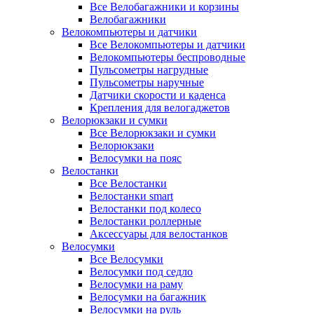
Все Велобагажники и корзины
Велобагажники
Велокомпьютеры и датчики
Все Велокомпьютеры и датчики
Велокомпьютеры беспроводные
Пульсометры нагрудные
Пульсометры наручные
Датчики скорости и каденса
Крепления для велогаджетов
Велорюкзаки и сумки
Все Велорюкзаки и сумки
Велорюкзаки
Велосумки на пояс
Велостанки
Все Велостанки
Велостанки smart
Велостанки под колесо
Велостанки роллерные
Аксессуары для велостанков
Велосумки
Все Велосумки
Велосумки под седло
Велосумки на раму
Велосумки на багажник
Велосумки на руль