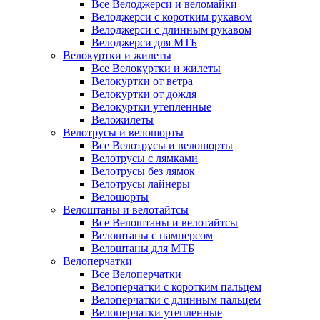
Все Велоджерси и веломайки
Велоджерси с коротким рукавом
Велоджерси с длинным рукавом
Велоджерси для МТБ
Велокуртки и жилеты
Все Велокуртки и жилеты
Велокуртки от ветра
Велокуртки от дождя
Велокуртки утепленные
Веложилеты
Велотрусы и велошорты
Все Велотрусы и велошорты
Велотрусы с лямками
Велотрусы без лямок
Велотрусы лайнеры
Велошорты
Велоштаны и велотайтсы
Все Велоштаны и велотайтсы
Велоштаны с памперсом
Велоштаны для МТБ
Велоперчатки
Все Велоперчатки
Велоперчатки с коротким пальцем
Велоперчатки с длинным пальцем
Велоперчатки утепленные