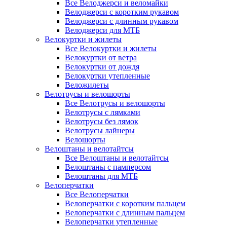
Все Велоджерси и веломайки
Велоджерси с коротким рукавом
Велоджерси с длинным рукавом
Велоджерси для МТБ
Велокуртки и жилеты
Все Велокуртки и жилеты
Велокуртки от ветра
Велокуртки от дождя
Велокуртки утепленные
Веложилеты
Велотрусы и велошорты
Все Велотрусы и велошорты
Велотрусы с лямками
Велотрусы без лямок
Велотрусы лайнеры
Велошорты
Велоштаны и велотайтсы
Все Велоштаны и велотайтсы
Велоштаны с памперсом
Велоштаны для МТБ
Велоперчатки
Все Велоперчатки
Велоперчатки с коротким пальцем
Велоперчатки с длинным пальцем
Велоперчатки утепленные