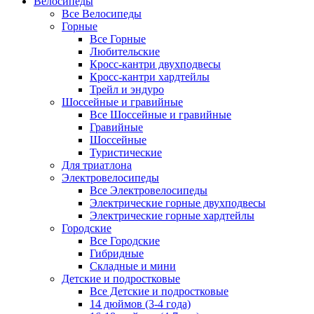
Велосипеды
Все Велосипеды
Горные
Все Горные
Любительские
Кросс-кантри двухподвесы
Кросс-кантри хардтейлы
Трейл и эндуро
Шоссейные и гравийные
Все Шоссейные и гравийные
Гравийные
Шоссейные
Туристические
Для триатлона
Электровелосипеды
Все Электровелосипеды
Электрические горные двухподвесы
Электрические горные хардтейлы
Городские
Все Городские
Гибридные
Складные и мини
Детские и подростковые
Все Детские и подростковые
14 дюймов (3-4 года)