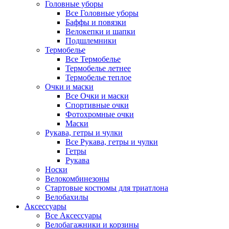
Головные уборы
Все Головные уборы
Баффы и повязки
Велокепки и шапки
Подшлемники
Термобелье
Все Термобелье
Термобелье летнее
Термобелье теплое
Очки и маски
Все Очки и маски
Спортивные очки
Фотохромные очки
Маски
Рукава, гетры и чулки
Все Рукава, гетры и чулки
Гетры
Рукава
Носки
Велокомбинезоны
Стартовые костюмы для триатлона
Велобахилы
Аксессуары
Все Аксессуары
Велобагажники и корзины