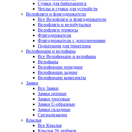
Сумки для байкпакинга
Чехлы и сумки для устройств
Велофляги и флягодержатели
Все Велофляги и флягодержатели
Велофляги и велобутылки
Велофляги термосы
Флягодержатели
Флягодержатели с дополнениями
Гидратация для триатлона
Велофонари и велофары
Все Велофонари и велофары
Велофары
Велофонари передние
Велофонари задние
Велофонари комплекты
Замки
Все Замки
Замки цепные
Замки тросовые
Замки U-образные
Замки складные
Сигнализации
Крылья
Все Крылья
Крылья 26 дюймов