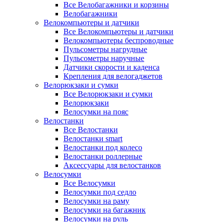
Все Велобагажники и корзины
Велобагажники
Велокомпьютеры и датчики
Все Велокомпьютеры и датчики
Велокомпьютеры беспроводные
Пульсометры нагрудные
Пульсометры наручные
Датчики скорости и каденса
Крепления для велогаджетов
Велорюкзаки и сумки
Все Велорюкзаки и сумки
Велорюкзаки
Велосумки на пояс
Велостанки
Все Велостанки
Велостанки smart
Велостанки под колесо
Велостанки роллерные
Аксессуары для велостанков
Велосумки
Все Велосумки
Велосумки под седло
Велосумки на раму
Велосумки на багажник
Велосумки на руль