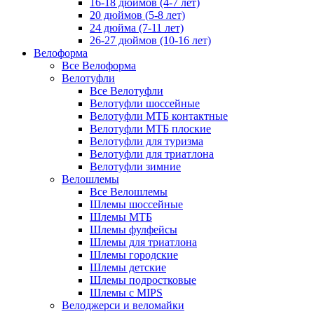
16-18 дюймов (4-7 лет)
20 дюймов (5-8 лет)
24 дюйма (7-11 лет)
26-27 дюймов (10-16 лет)
Велоформа
Все Велоформа
Велотуфли
Все Велотуфли
Велотуфли шоссейные
Велотуфли МТБ контактные
Велотуфли МТБ плоские
Велотуфли для туризма
Велотуфли для триатлона
Велотуфли зимние
Велошлемы
Все Велошлемы
Шлемы шоссейные
Шлемы МТБ
Шлемы фулфейсы
Шлемы для триатлона
Шлемы городские
Шлемы детские
Шлемы подростковые
Шлемы с MIPS
Велоджерси и веломайки