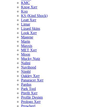
KMC
Knog
Хит
Koo
KS (Kind Shock)
Leatt
Хит
Limar
Lizard Skins
Look
Хит
Magene
Marin
Maxxis
MET
Хит
Moon
Mucky Nutz
Nalini
Navihood
Nimbl
Oakley
Хит
Panaracer
Хит
Pardus
Park Tool
Pirelli
Хит
Profile Design
Prologo
Хит
Prowheel