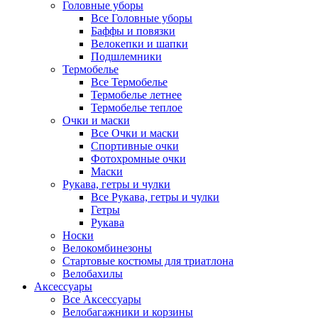
Головные уборы
Все Головные уборы
Баффы и повязки
Велокепки и шапки
Подшлемники
Термобелье
Все Термобелье
Термобелье летнее
Термобелье теплое
Очки и маски
Все Очки и маски
Спортивные очки
Фотохромные очки
Маски
Рукава, гетры и чулки
Все Рукава, гетры и чулки
Гетры
Рукава
Носки
Велокомбинезоны
Стартовые костюмы для триатлона
Велобахилы
Аксессуары
Все Аксессуары
Велобагажники и корзины