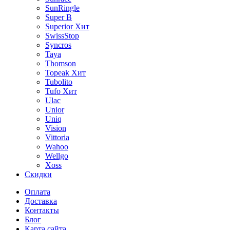
SunRingle
Super B
Superior
Хит
SwissStop
Syncros
Taya
Thomson
Topeak
Хит
Tubolito
Tufo
Хит
Ulac
Unior
Uniq
Vision
Vittoria
Wahoo
Wellgo
Xoss
Скидки
Оплата
Доставка
Контакты
Блог
Карта сайта