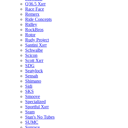
Q36.5
Хит
Race Face
Remerx
Ride Concepts
Ridley
RockBros
Rotor
Rudy Project
Santini
Хит
Schwalbe
Scicon
Scott
Хит
SDG
Seatylock
Sensah
Shimano
Sidi
SKS
Smoove
Specialized
Sportful
Хит
Sram
Stan's No Tubes
SUMC
Sunrace