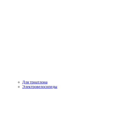
Для триатлона
Электровелосипеды