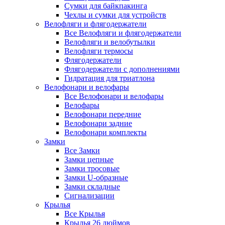
Сумки для байкпакинга
Чехлы и сумки для устройств
Велофляги и флягодержатели
Все Велофляги и флягодержатели
Велофляги и велобутылки
Велофляги термосы
Флягодержатели
Флягодержатели с дополнениями
Гидратация для триатлона
Велофонари и велофары
Все Велофонари и велофары
Велофары
Велофонари передние
Велофонари задние
Велофонари комплекты
Замки
Все Замки
Замки цепные
Замки тросовые
Замки U-образные
Замки складные
Сигнализации
Крылья
Все Крылья
Крылья 26 дюймов