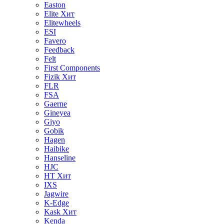
Easton
Elite
Хит
Elitewheels
ESI
Favero
Feedback
Felt
First Components
Fizik
Хит
FLR
FSA
Gaerne
Gineyea
Giyo
Gobik
Hagen
Haibike
Hanseline
HJC
HT
Хит
IXS
Jagwire
K-Edge
Kask
Хит
Kenda