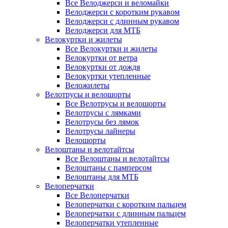
Все Велоджерси и веломайки
Велоджерси с коротким рукавом
Велоджерси с длинным рукавом
Велоджерси для МТБ
Велокуртки и жилеты
Все Велокуртки и жилеты
Велокуртки от ветра
Велокуртки от дождя
Велокуртки утепленные
Веложилеты
Велотрусы и велошорты
Все Велотрусы и велошорты
Велотрусы с лямками
Велотрусы без лямок
Велотрусы лайнеры
Велошорты
Велоштаны и велотайтсы
Все Велоштаны и велотайтсы
Велоштаны с памперсом
Велоштаны для МТБ
Велоперчатки
Все Велоперчатки
Велоперчатки с коротким пальцем
Велоперчатки с длинным пальцем
Велоперчатки утепленные