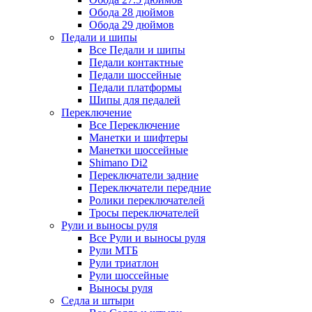
Обода 28 дюймов
Обода 29 дюймов
Педали и шипы
Все Педали и шипы
Педали контактные
Педали шоссейные
Педали платформы
Шипы для педалей
Переключение
Все Переключение
Манетки и шифтеры
Манетки шоссейные
Shimano Di2
Переключатели задние
Переключатели передние
Ролики переключателей
Тросы переключателей
Рули и выносы руля
Все Рули и выносы руля
Рули МТБ
Рули триатлон
Рули шоссейные
Выносы руля
Седла и штыри