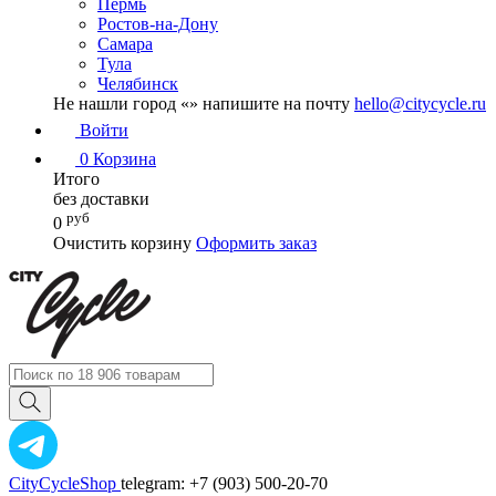
Пермь
Ростов-на-Дону
Самара
Тула
Челябинск
Не нашли город «
» напишите на почту
hello@citycycle.ru
Войти
0
Корзина
Итого
без доставки
руб
0
Очистить корзину
Оформить заказ
CityCycleShop
telegram: +7 (903) 500-20-70