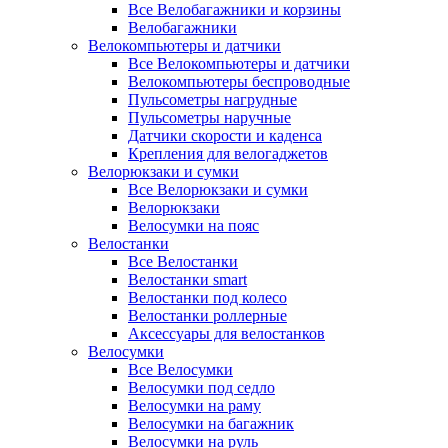
Все Велобагажники и корзины
Велобагажники
Велокомпьютеры и датчики
Все Велокомпьютеры и датчики
Велокомпьютеры беспроводные
Пульсометры нагрудные
Пульсометры наручные
Датчики скорости и каденса
Крепления для велогаджетов
Велорюкзаки и сумки
Все Велорюкзаки и сумки
Велорюкзаки
Велосумки на пояс
Велостанки
Все Велостанки
Велостанки smart
Велостанки под колесо
Велостанки роллерные
Аксессуары для велостанков
Велосумки
Все Велосумки
Велосумки под седло
Велосумки на раму
Велосумки на багажник
Велосумки на руль