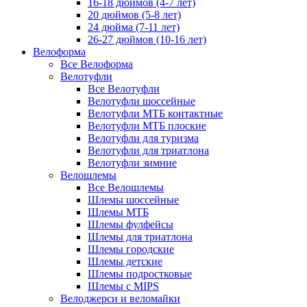
16-18 дюймов (4-7 лет)
20 дюймов (5-8 лет)
24 дюйма (7-11 лет)
26-27 дюймов (10-16 лет)
Велоформа
Все Велоформа
Велотуфли
Все Велотуфли
Велотуфли шоссейные
Велотуфли МТБ контактные
Велотуфли МТБ плоские
Велотуфли для туризма
Велотуфли для триатлона
Велотуфли зимние
Велошлемы
Все Велошлемы
Шлемы шоссейные
Шлемы МТБ
Шлемы фулфейсы
Шлемы для триатлона
Шлемы городские
Шлемы детские
Шлемы подростковые
Шлемы с MIPS
Велоджерси и веломайки