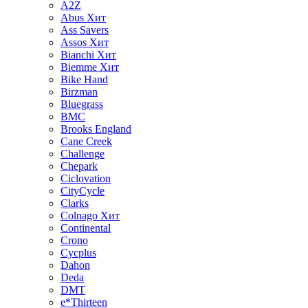
A2Z
Abus
Хит
Ass Savers
Assos
Хит
Bianchi
Хит
Biemme
Хит
Bike Hand
Birzman
Bluegrass
BMC
Brooks England
Cane Creek
Challenge
Chepark
Ciclovation
CityCycle
Clarks
Colnago
Хит
Continental
Crono
Cycplus
Dahon
Deda
DMT
e*Thirteen