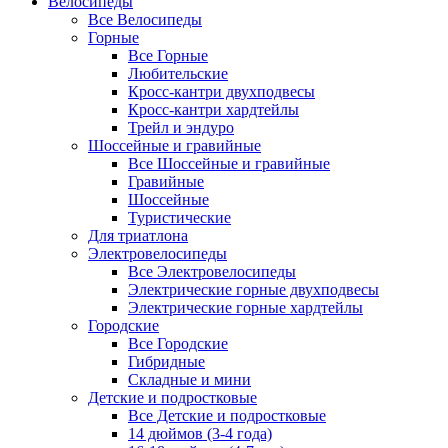
Велосипеды
Все Велосипеды
Горные
Все Горные
Любительские
Кросс-кантри двухподвесы
Кросс-кантри хардтейлы
Трейл и эндуро
Шоссейные и гравийные
Все Шоссейные и гравийные
Гравийные
Шоссейные
Туристические
Для триатлона
Электровелосипеды
Все Электровелосипеды
Электрические горные двухподвесы
Электрические горные хардтейлы
Городские
Все Городские
Гибридные
Складные и мини
Детские и подростковые
Все Детские и подростковые
14 дюймов (3-4 года)