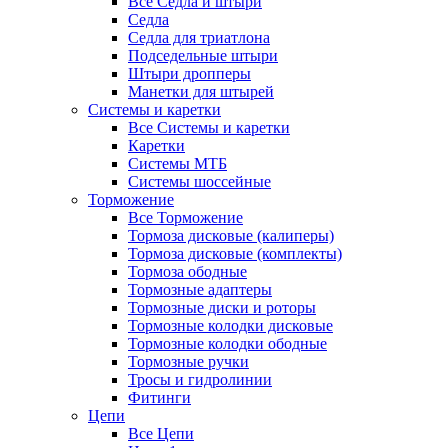
Все Седла и штыри
Седла
Седла для триатлона
Подседельные штыри
Штыри дропперы
Манетки для штырей
Системы и каретки
Все Системы и каретки
Каретки
Системы МТБ
Системы шоссейные
Торможение
Все Торможение
Тормоза дисковые (калиперы)
Тормоза дисковые (комплекты)
Тормоза ободные
Тормозные адаптеры
Тормозные диски и роторы
Тормозные колодки дисковые
Тормозные колодки ободные
Тормозные ручки
Тросы и гидролинии
Фитинги
Цепи
Все Цепи