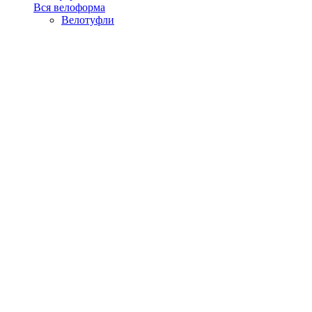
Вся велоформа
Велотуфли