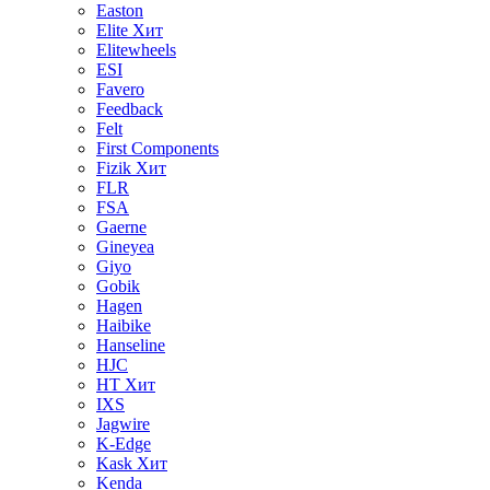
Easton
Elite
Хит
Elitewheels
ESI
Favero
Feedback
Felt
First Components
Fizik
Хит
FLR
FSA
Gaerne
Gineyea
Giyo
Gobik
Hagen
Haibike
Hanseline
HJC
HT
Хит
IXS
Jagwire
K-Edge
Kask
Хит
Kenda