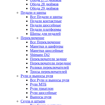
Обода 28 дюймов
Обода 29 дюймов
Педали и шипы
Все Педали и шипы
Педали контактные
Педали шоссейные
Педали платформы
Шипы для педалей
Переключение
Все Переключение
Манетки и шифтеры
Манетки шоссейные
Shimano Di2
Переключатели задние
Переключатели передние
Ролики переключателей
Тросы переключателей
Рули и выносы руля
Все Рули и выносы руля
Рули МТБ
Рули триатлон
Рули шоссейные
Выносы руля
Седла и штыри