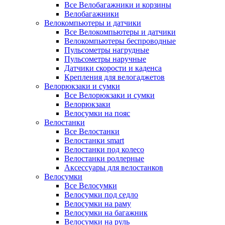
Все Велобагажники и корзины
Велобагажники
Велокомпьютеры и датчики
Все Велокомпьютеры и датчики
Велокомпьютеры беспроводные
Пульсометры нагрудные
Пульсометры наручные
Датчики скорости и каденса
Крепления для велогаджетов
Велорюкзаки и сумки
Все Велорюкзаки и сумки
Велорюкзаки
Велосумки на пояс
Велостанки
Все Велостанки
Велостанки smart
Велостанки под колесо
Велостанки роллерные
Аксессуары для велостанков
Велосумки
Все Велосумки
Велосумки под седло
Велосумки на раму
Велосумки на багажник
Велосумки на руль