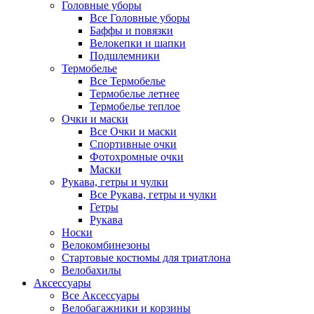
Головные уборы
Все Головные уборы
Баффы и повязки
Велокепки и шапки
Подшлемники
Термобелье
Все Термобелье
Термобелье летнее
Термобелье теплое
Очки и маски
Все Очки и маски
Спортивные очки
Фотохромные очки
Маски
Рукава, гетры и чулки
Все Рукава, гетры и чулки
Гетры
Рукава
Носки
Велокомбинезоны
Стартовые костюмы для триатлона
Велобахилы
Аксессуары
Все Аксессуары
Велобагажники и корзины