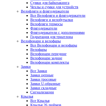
Сумки для байкпакинга
Чехлы и сумки для устройств
Велофляги и флягодержатели
Все Велофляги и флягодержатели
Велофляги и велобутылки
Велофляги термосы
Флягодержатели
Флягодержатели с дополнениями
Гидратация для триатлона
Велофонари и велофары
Все Велофонари и велофары
Велофары
Велофонари передние
Велофонари задние
Велофонари комплекты
Замки
Все Замки
Замки цепные
Замки тросовые
Замки U-образные
Замки складные
Сигнализации
Крылья
Все Крылья
Крылья 26 дюймов