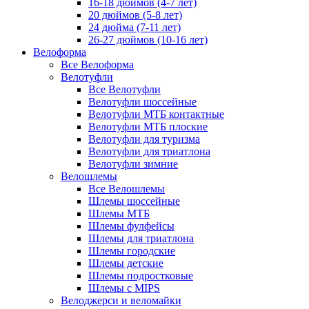
16-18 дюймов (4-7 лет)
20 дюймов (5-8 лет)
24 дюйма (7-11 лет)
26-27 дюймов (10-16 лет)
Велоформа
Все Велоформа
Велотуфли
Все Велотуфли
Велотуфли шоссейные
Велотуфли МТБ контактные
Велотуфли МТБ плоские
Велотуфли для туризма
Велотуфли для триатлона
Велотуфли зимние
Велошлемы
Все Велошлемы
Шлемы шоссейные
Шлемы МТБ
Шлемы фулфейсы
Шлемы для триатлона
Шлемы городские
Шлемы детские
Шлемы подростковые
Шлемы с MIPS
Велоджерси и веломайки