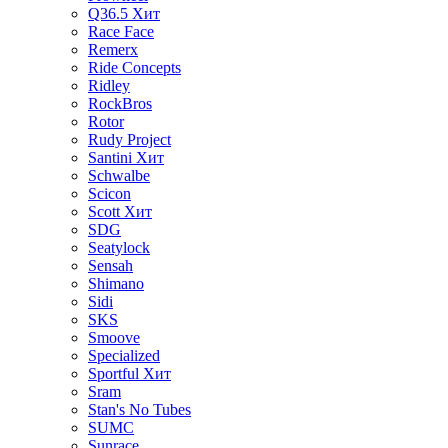
Q36.5
Хит
Race Face
Remerx
Ride Concepts
Ridley
RockBros
Rotor
Rudy Project
Santini
Хит
Schwalbe
Scicon
Scott
Хит
SDG
Seatylock
Sensah
Shimano
Sidi
SKS
Smoove
Specialized
Sportful
Хит
Sram
Stan's No Tubes
SUMC
Sunrace