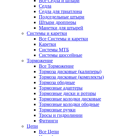
Все Седла и штыри
Седла
Седла для триатлона
Подседельные штыри
Штыри дропперы
Манетки для штырей
Системы и каретки
Все Системы и каретки
Каретки
Системы МТБ
Системы шоссейные
Торможение
Все Торможение
Тормоза дисковые (калиперы)
Тормоза дисковые (комплекты)
Тормоза ободные
Тормозные адаптеры
Тормозные диски и роторы
Тормозные колодки дисковые
Тормозные колодки ободные
Тормозные ручки
Тросы и гидролинии
Фитинги
Цепи
Все Цепи