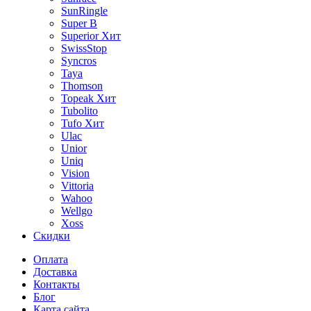
SunRingle
Super B
Superior
Хит
SwissStop
Syncros
Taya
Thomson
Topeak
Хит
Tubolito
Tufo
Хит
Ulac
Unior
Uniq
Vision
Vittoria
Wahoo
Wellgo
Xoss
Скидки
Оплата
Доставка
Контакты
Блог
Карта сайта