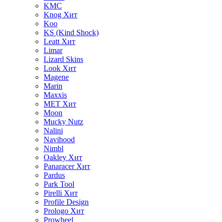
KMC
Knog
Хит
Koo
KS (Kind Shock)
Leatt
Хит
Limar
Lizard Skins
Look
Хит
Magene
Marin
Maxxis
MET
Хит
Moon
Mucky Nutz
Nalini
Navihood
Nimbl
Oakley
Хит
Panaracer
Хит
Pardus
Park Tool
Pirelli
Хит
Profile Design
Prologo
Хит
Prowheel