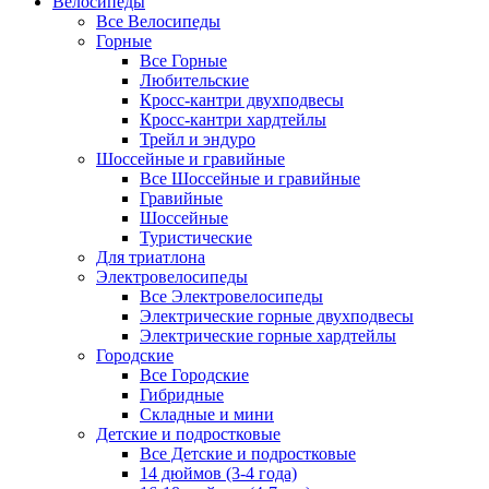
Велосипеды
Все Велосипеды
Горные
Все Горные
Любительские
Кросс-кантри двухподвесы
Кросс-кантри хардтейлы
Трейл и эндуро
Шоссейные и гравийные
Все Шоссейные и гравийные
Гравийные
Шоссейные
Туристические
Для триатлона
Электровелосипеды
Все Электровелосипеды
Электрические горные двухподвесы
Электрические горные хардтейлы
Городские
Все Городские
Гибридные
Складные и мини
Детские и подростковые
Все Детские и подростковые
14 дюймов (3-4 года)