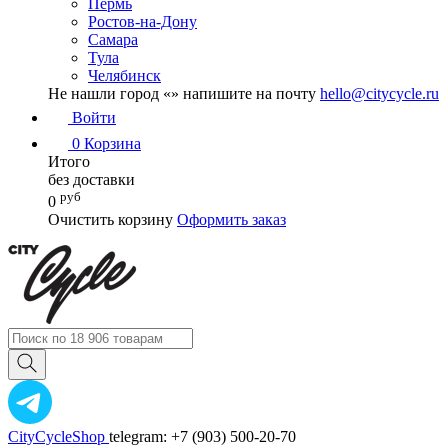
Пермь
Ростов-на-Дону
Самара
Тула
Челябинск
Не нашли город «
» напишите на почту
hello@citycycle.ru
Войти
0
Корзина
Итого
без доставки
руб
0
Очистить корзину
Оформить заказ
CityCycleShop
telegram: +7 (903) 500-20-70