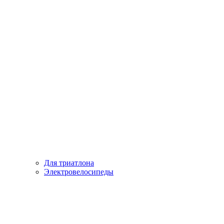
Для триатлона
Электровелосипеды