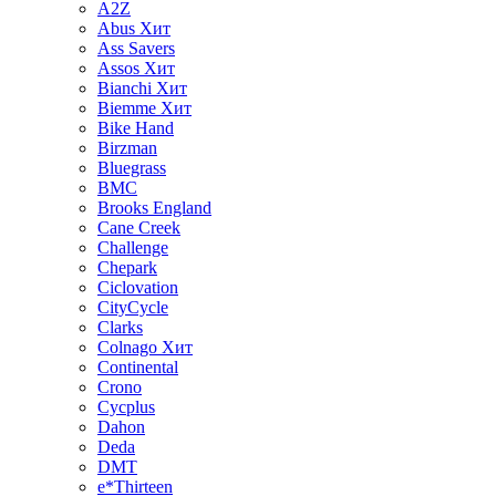
A2Z
Abus
Хит
Ass Savers
Assos
Хит
Bianchi
Хит
Biemme
Хит
Bike Hand
Birzman
Bluegrass
BMC
Brooks England
Cane Creek
Challenge
Chepark
Ciclovation
CityCycle
Clarks
Colnago
Хит
Continental
Crono
Cycplus
Dahon
Deda
DMT
e*Thirteen