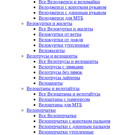
Все Велоджерси и веломайки
Велоджерси с коротким рукавом
Велоджерси с длинным рукавом
Велоджерси для МТБ
Велокуртки и жилеты
Все Велокуртки и жилеты
Велокуртки от ветра
Велокуртки от дождя
Велокуртки утепленные
Веложилеты
Велотрусы и велошорты
Все Велотрусы и велошорты
Велотрусы с лямками
Велотрусы без лямок
Велотрусы лайнеры
Велошорты
Велоштаны и велотайтсы
Все Велоштаны и велотайтсы
Велоштаны с памперсом
Велоштаны для МТБ
Велоперчатки
Все Велоперчатки
Велоперчатки с коротким пальцем
Велоперчатки с длинным пальцем
Велоперчатки утепленные