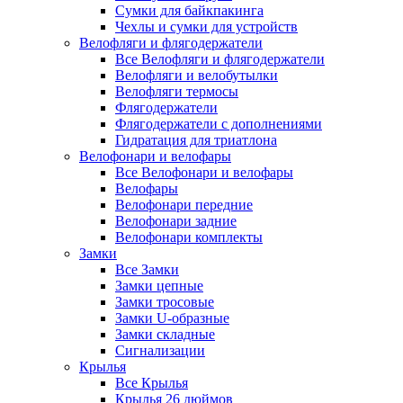
Сумки для байкпакинга
Чехлы и сумки для устройств
Велофляги и флягодержатели
Все Велофляги и флягодержатели
Велофляги и велобутылки
Велофляги термосы
Флягодержатели
Флягодержатели с дополнениями
Гидратация для триатлона
Велофонари и велофары
Все Велофонари и велофары
Велофары
Велофонари передние
Велофонари задние
Велофонари комплекты
Замки
Все Замки
Замки цепные
Замки тросовые
Замки U-образные
Замки складные
Сигнализации
Крылья
Все Крылья
Крылья 26 дюймов