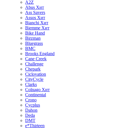
A2Z
Abus
Хит
Ass Savers
Assos
Хит
Bianchi
Хит
Biemme
Хит
Bike Hand
Birzman
Bluegrass
BMC
Brooks England
Cane Creek
Challenge
Chepark
Ciclovation
CityCycle
Clarks
Colnago
Хит
Continental
Crono
Cycplus
Dahon
Deda
DMT
e*Thirteen