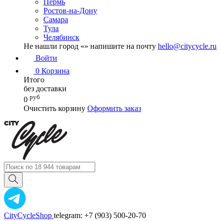
Пермь
Ростов-на-Дону
Самара
Тула
Челябинск
Не нашли город «
» напишите на почту
hello@citycycle.ru
Войти
0
Корзина
Итого
без доставки
руб
0
Очистить корзину
Оформить заказ
CityCycleShop
telegram: +7 (903) 500-20-70