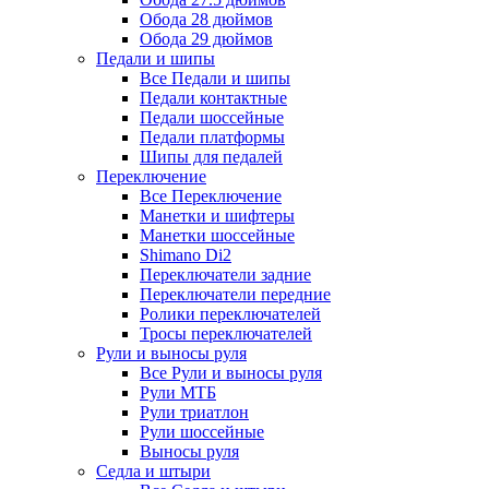
Обода 28 дюймов
Обода 29 дюймов
Педали и шипы
Все Педали и шипы
Педали контактные
Педали шоссейные
Педали платформы
Шипы для педалей
Переключение
Все Переключение
Манетки и шифтеры
Манетки шоссейные
Shimano Di2
Переключатели задние
Переключатели передние
Ролики переключателей
Тросы переключателей
Рули и выносы руля
Все Рули и выносы руля
Рули МТБ
Рули триатлон
Рули шоссейные
Выносы руля
Седла и штыри