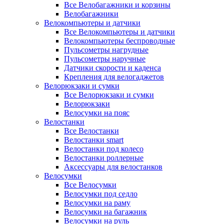
Все Велобагажники и корзины
Велобагажники
Велокомпьютеры и датчики
Все Велокомпьютеры и датчики
Велокомпьютеры беспроводные
Пульсометры нагрудные
Пульсометры наручные
Датчики скорости и каденса
Крепления для велогаджетов
Велорюкзаки и сумки
Все Велорюкзаки и сумки
Велорюкзаки
Велосумки на пояс
Велостанки
Все Велостанки
Велостанки smart
Велостанки под колесо
Велостанки роллерные
Аксессуары для велостанков
Велосумки
Все Велосумки
Велосумки под седло
Велосумки на раму
Велосумки на багажник
Велосумки на руль