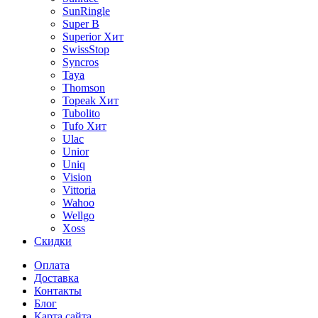
SunRingle
Super B
Superior
Хит
SwissStop
Syncros
Taya
Thomson
Topeak
Хит
Tubolito
Tufo
Хит
Ulac
Unior
Uniq
Vision
Vittoria
Wahoo
Wellgo
Xoss
Скидки
Оплата
Доставка
Контакты
Блог
Карта сайта