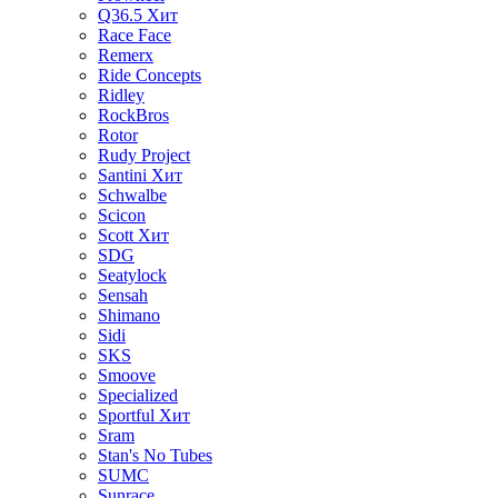
Q36.5
Хит
Race Face
Remerx
Ride Concepts
Ridley
RockBros
Rotor
Rudy Project
Santini
Хит
Schwalbe
Scicon
Scott
Хит
SDG
Seatylock
Sensah
Shimano
Sidi
SKS
Smoove
Specialized
Sportful
Хит
Sram
Stan's No Tubes
SUMC
Sunrace