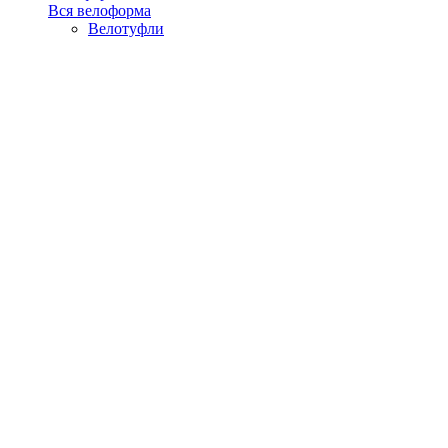
Вся велоформа
Велотуфли