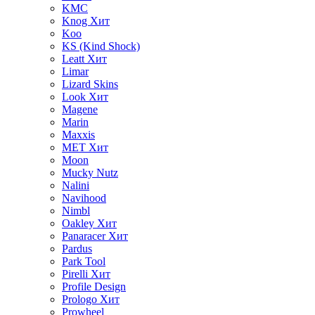
KMC
Knog
Хит
Koo
KS (Kind Shock)
Leatt
Хит
Limar
Lizard Skins
Look
Хит
Magene
Marin
Maxxis
MET
Хит
Moon
Mucky Nutz
Nalini
Navihood
Nimbl
Oakley
Хит
Panaracer
Хит
Pardus
Park Tool
Pirelli
Хит
Profile Design
Prologo
Хит
Prowheel