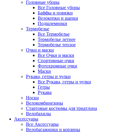
Головные уборы
Все Головные уборы
Баффы и повязки
Велокепки и шапки
Подшлемники
Термобелье
Все Термобелье
Термобелье летнее
Термобелье теплое
Очки и маски
Все Очки и маски
Спортивные очки
Фотохромные очки
Маски
Рукава, гетры и чулки
Все Рукава, гетры и чулки
Гетры
Рукава
Носки
Велокомбинезоны
Стартовые костюмы для триатлона
Велобахилы
Аксессуары
Все Аксессуары
Велобагажники и корзины