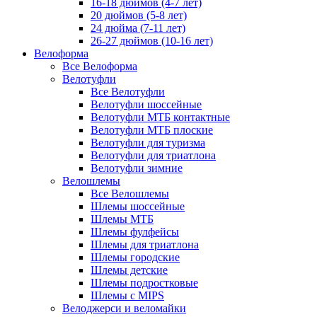
16-18 дюймов (4-7 лет)
20 дюймов (5-8 лет)
24 дюйма (7-11 лет)
26-27 дюймов (10-16 лет)
Велоформа
Все Велоформа
Велотуфли
Все Велотуфли
Велотуфли шоссейные
Велотуфли МТБ контактные
Велотуфли МТБ плоские
Велотуфли для туризма
Велотуфли для триатлона
Велотуфли зимние
Велошлемы
Все Велошлемы
Шлемы шоссейные
Шлемы МТБ
Шлемы фулфейсы
Шлемы для триатлона
Шлемы городские
Шлемы детские
Шлемы подростковые
Шлемы с MIPS
Велоджерси и веломайки