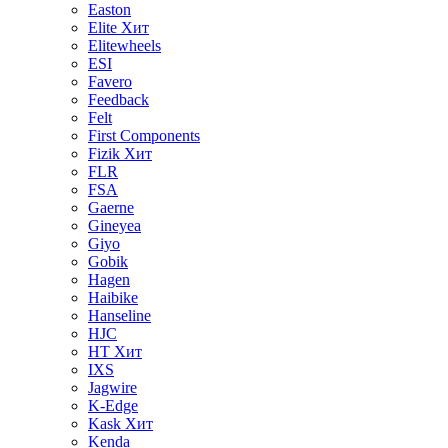
Easton
Elite
Хит
Elitewheels
ESI
Favero
Feedback
Felt
First Components
Fizik
Хит
FLR
FSA
Gaerne
Gineyea
Giyo
Gobik
Hagen
Haibike
Hanseline
HJC
HT
Хит
IXS
Jagwire
K-Edge
Kask
Хит
Kenda