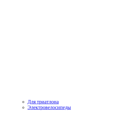
Для триатлона
Электровелосипеды