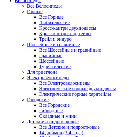
Велосипеды
Все Велосипеды
Горные
Все Горные
Любительские
Кросс-кантри двухподвесы
Кросс-кантри хардтейлы
Трейл и эндуро
Шоссейные и гравийные
Все Шоссейные и гравийные
Гравийные
Шоссейные
Туристические
Для триатлона
Электровелосипеды
Все Электровелосипеды
Электрические горные двухподвесы
Электрические горные хардтейлы
Городские
Все Городские
Гибридные
Складные и мини
Детские и подростковые
Все Детские и подростковые
14 дюймов (3-4 года)