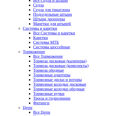
Все Седла и штыри
Седла
Седла для триатлона
Подседельные штыри
Штыри дропперы
Манетки для штырей
Системы и каретки
Все Системы и каретки
Каретки
Системы МТБ
Системы шоссейные
Торможение
Все Торможение
Тормоза дисковые (калиперы)
Тормоза дисковые (комплекты)
Тормоза ободные
Тормозные адаптеры
Тормозные диски и роторы
Тормозные колодки дисковые
Тормозные колодки ободные
Тормозные ручки
Тросы и гидролинии
Фитинги
Цепи
Все Цепи