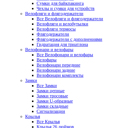
Сумки для байкпакинга
Чехлы и сумки для устройств
Велофляги и флягодержатели
Все Велофляги и флягодержатели
Велофляги и велобутылки
Велофляги термосы
Флягодержатели
Флягодержатели с дополнениями
Гидратация для триатлона
Велофонари и велофары
Все Велофонари и велофары
Велофары
Велофонари передние
Велофонари задние
Велофонари комплекты
Замки
Все Замки
Замки цепные
Замки тросовые
Замки U-образные
Замки складные
Сигнализации
Крылья
Все Крылья
Крылья 26 дюймов