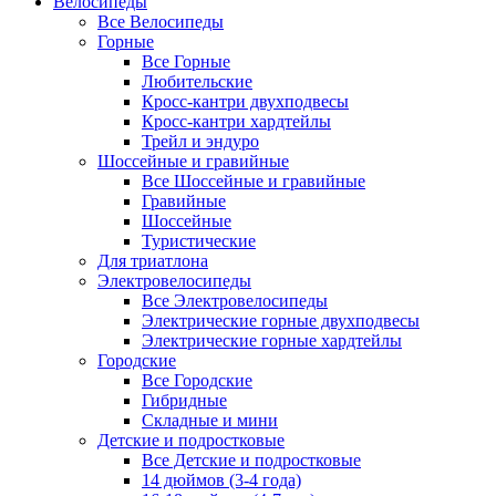
Велосипеды
Все Велосипеды
Горные
Все Горные
Любительские
Кросс-кантри двухподвесы
Кросс-кантри хардтейлы
Трейл и эндуро
Шоссейные и гравийные
Все Шоссейные и гравийные
Гравийные
Шоссейные
Туристические
Для триатлона
Электровелосипеды
Все Электровелосипеды
Электрические горные двухподвесы
Электрические горные хардтейлы
Городские
Все Городские
Гибридные
Складные и мини
Детские и подростковые
Все Детские и подростковые
14 дюймов (3-4 года)