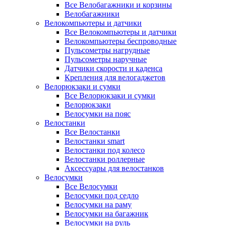
Все Велобагажники и корзины
Велобагажники
Велокомпьютеры и датчики
Все Велокомпьютеры и датчики
Велокомпьютеры беспроводные
Пульсометры нагрудные
Пульсометры наручные
Датчики скорости и каденса
Крепления для велогаджетов
Велорюкзаки и сумки
Все Велорюкзаки и сумки
Велорюкзаки
Велосумки на пояс
Велостанки
Все Велостанки
Велостанки smart
Велостанки под колесо
Велостанки роллерные
Аксессуары для велостанков
Велосумки
Все Велосумки
Велосумки под седло
Велосумки на раму
Велосумки на багажник
Велосумки на руль