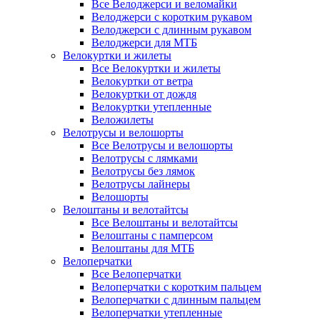
Все Велоджерси и веломайки
Велоджерси с коротким рукавом
Велоджерси с длинным рукавом
Велоджерси для МТБ
Велокуртки и жилеты
Все Велокуртки и жилеты
Велокуртки от ветра
Велокуртки от дождя
Велокуртки утепленные
Веложилеты
Велотрусы и велошорты
Все Велотрусы и велошорты
Велотрусы с лямками
Велотрусы без лямок
Велотрусы лайнеры
Велошорты
Велоштаны и велотайтсы
Все Велоштаны и велотайтсы
Велоштаны с памперсом
Велоштаны для МТБ
Велоперчатки
Все Велоперчатки
Велоперчатки с коротким пальцем
Велоперчатки с длинным пальцем
Велоперчатки утепленные