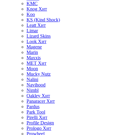
KMC
Knog
Хит
Koo
KS (Kind Shock)
Leatt
Хит
Limar
Lizard Skins
Look
Хит
Magene
Marin
Maxxis
MET
Хит
Moon
Mucky Nutz
Nalini
Navihood
Nimbl
Oakley
Хит
Panaracer
Хит
Pardus
Park Tool
Pirelli
Хит
Profile Design
Prologo
Хит
Prowheel