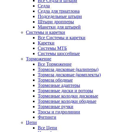
Все Седла и штыри
Седла
Седла для триатлона
Подседельные штыри
Штыри дропперы
Манетки для штырей
Системы и каретки
Все Системы и каретки
Каретки
Системы МТБ
Системы шоссейные
Торможение
Все Торможение
Тормоза дисковые (калиперы)
Тормоза дисковые (комплекты)
Тормоза ободные
Тормозные адаптеры
Тормозные диски и роторы
Тормозные колодки дисковые
Тормозные колодки ободные
Тормозные ручки
Тросы и гидролинии
Фитинги
Цепи
Все Цепи