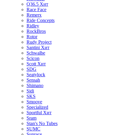
Q36.5
Хит
Race Face
Remerx
Ride Concepts
Ridley
RockBros
Rotor
Rudy Project
Santini
Хит
Schwalbe
Scicon
Scott
Хит
SDG
Seatylock
Sensah
Shimano
Sidi
SKS
Smoove
Specialized
Sportful
Хит
Sram
Stan's No Tubes
SUMC
Sunrace