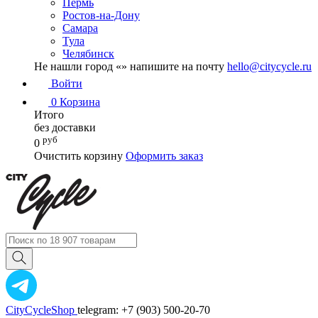
Пермь
Ростов-на-Дону
Самара
Тула
Челябинск
Не нашли город «
» напишите на почту
hello@citycycle.ru
Войти
0
Корзина
Итого
без доставки
руб
0
Очистить корзину
Оформить заказ
CityCycleShop
telegram: +7 (903) 500-20-70