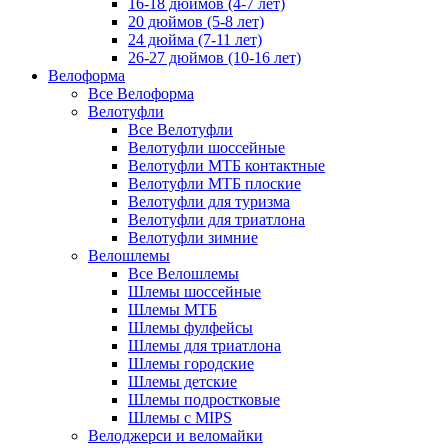
16-18 дюймов (4-7 лет)
20 дюймов (5-8 лет)
24 дюйма (7-11 лет)
26-27 дюймов (10-16 лет)
Велоформа
Все Велоформа
Велотуфли
Все Велотуфли
Велотуфли шоссейные
Велотуфли МТБ контактные
Велотуфли МТБ плоские
Велотуфли для туризма
Велотуфли для триатлона
Велотуфли зимние
Велошлемы
Все Велошлемы
Шлемы шоссейные
Шлемы МТБ
Шлемы фулфейсы
Шлемы для триатлона
Шлемы городские
Шлемы детские
Шлемы подростковые
Шлемы с MIPS
Велоджерси и веломайки