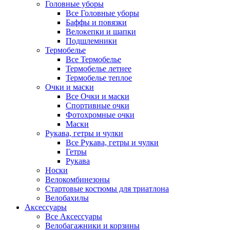
Головные уборы
Все Головные уборы
Баффы и повязки
Велокепки и шапки
Подшлемники
Термобелье
Все Термобелье
Термобелье летнее
Термобелье теплое
Очки и маски
Все Очки и маски
Спортивные очки
Фотохромные очки
Маски
Рукава, гетры и чулки
Все Рукава, гетры и чулки
Гетры
Рукава
Носки
Велокомбинезоны
Стартовые костюмы для триатлона
Велобахилы
Аксессуары
Все Аксессуары
Велобагажники и корзины