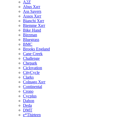
A2Z
Abus
Хит
Ass Savers
Assos
Хит
Bianchi
Хит
Biemme
Хит
Bike Hand
Birzman
Bluegrass
BMC
Brooks England
Cane Creek
Challenge
Chepark
Ciclovation
CityCycle
Clarks
Colnago
Хит
Continental
Crono
Cycplus
Dahon
Deda
DMT
e*Thirteen