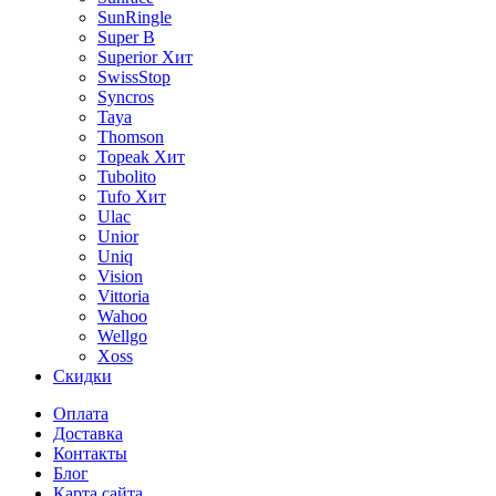
SunRingle
Super B
Superior
Хит
SwissStop
Syncros
Taya
Thomson
Topeak
Хит
Tubolito
Tufo
Хит
Ulac
Unior
Uniq
Vision
Vittoria
Wahoo
Wellgo
Xoss
Скидки
Оплата
Доставка
Контакты
Блог
Карта сайта