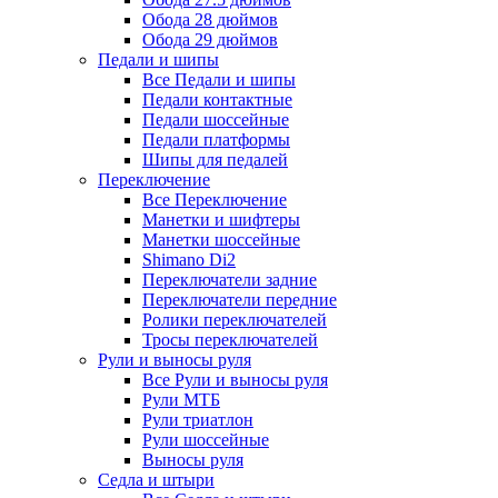
Обода 28 дюймов
Обода 29 дюймов
Педали и шипы
Все Педали и шипы
Педали контактные
Педали шоссейные
Педали платформы
Шипы для педалей
Переключение
Все Переключение
Манетки и шифтеры
Манетки шоссейные
Shimano Di2
Переключатели задние
Переключатели передние
Ролики переключателей
Тросы переключателей
Рули и выносы руля
Все Рули и выносы руля
Рули МТБ
Рули триатлон
Рули шоссейные
Выносы руля
Седла и штыри