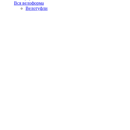
Вся велоформа
Велотуфли