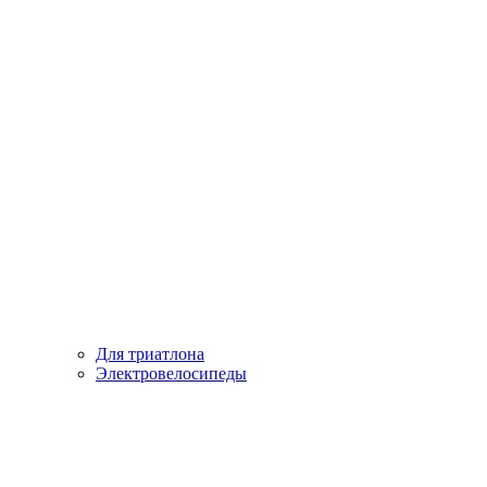
Для триатлона
Электровелосипеды