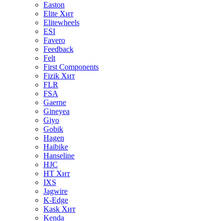
Easton
Elite
Хит
Elitewheels
ESI
Favero
Feedback
Felt
First Components
Fizik
Хит
FLR
FSA
Gaerne
Gineyea
Giyo
Gobik
Hagen
Haibike
Hanseline
HJC
HT
Хит
IXS
Jagwire
K-Edge
Kask
Хит
Kenda