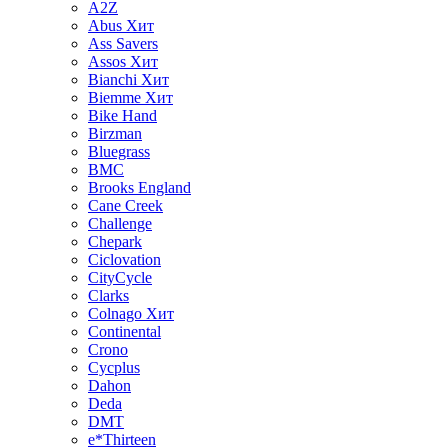
A2Z
Abus
Хит
Ass Savers
Assos
Хит
Bianchi
Хит
Biemme
Хит
Bike Hand
Birzman
Bluegrass
BMC
Brooks England
Cane Creek
Challenge
Chepark
Ciclovation
CityCycle
Clarks
Colnago
Хит
Continental
Crono
Cycplus
Dahon
Deda
DMT
e*Thirteen