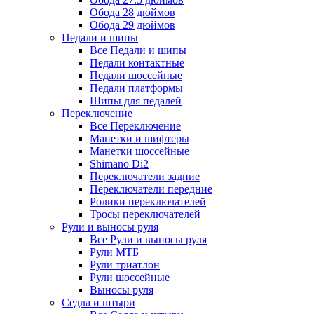
Обода 28 дюймов
Обода 29 дюймов
Педали и шипы
Все Педали и шипы
Педали контактные
Педали шоссейные
Педали платформы
Шипы для педалей
Переключение
Все Переключение
Манетки и шифтеры
Манетки шоссейные
Shimano Di2
Переключатели задние
Переключатели передние
Ролики переключателей
Тросы переключателей
Рули и выносы руля
Все Рули и выносы руля
Рули МТБ
Рули триатлон
Рули шоссейные
Выносы руля
Седла и штыри