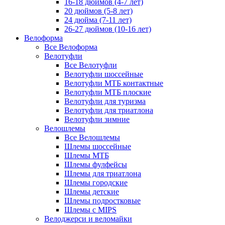
16-18 дюймов (4-7 лет)
20 дюймов (5-8 лет)
24 дюйма (7-11 лет)
26-27 дюймов (10-16 лет)
Велоформа
Все Велоформа
Велотуфли
Все Велотуфли
Велотуфли шоссейные
Велотуфли МТБ контактные
Велотуфли МТБ плоские
Велотуфли для туризма
Велотуфли для триатлона
Велотуфли зимние
Велошлемы
Все Велошлемы
Шлемы шоссейные
Шлемы МТБ
Шлемы фулфейсы
Шлемы для триатлона
Шлемы городские
Шлемы детские
Шлемы подростковые
Шлемы с MIPS
Велоджерси и веломайки