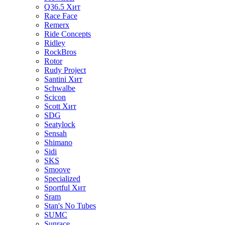
Q36.5
Хит
Race Face
Remerx
Ride Concepts
Ridley
RockBros
Rotor
Rudy Project
Santini
Хит
Schwalbe
Scicon
Scott
Хит
SDG
Seatylock
Sensah
Shimano
Sidi
SKS
Smoove
Specialized
Sportful
Хит
Sram
Stan's No Tubes
SUMC
Sunrace