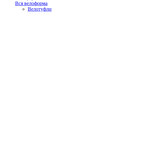
Вся велоформа
Велотуфли