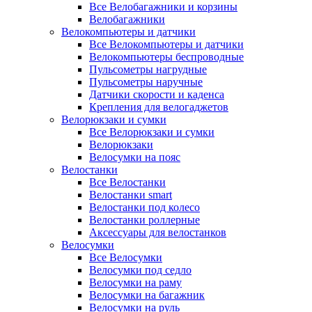
Все Велобагажники и корзины
Велобагажники
Велокомпьютеры и датчики
Все Велокомпьютеры и датчики
Велокомпьютеры беспроводные
Пульсометры нагрудные
Пульсометры наручные
Датчики скорости и каденса
Крепления для велогаджетов
Велорюкзаки и сумки
Все Велорюкзаки и сумки
Велорюкзаки
Велосумки на пояс
Велостанки
Все Велостанки
Велостанки smart
Велостанки под колесо
Велостанки роллерные
Аксессуары для велостанков
Велосумки
Все Велосумки
Велосумки под седло
Велосумки на раму
Велосумки на багажник
Велосумки на руль