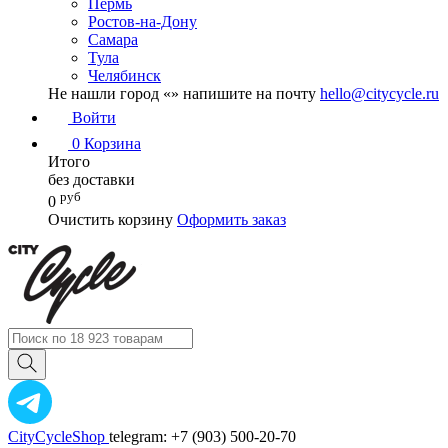
Пермь
Ростов-на-Дону
Самара
Тула
Челябинск
Не нашли город «
» напишите на почту
hello@citycycle.ru
Войти
0
Корзина
Итого
без доставки
руб
0
Очистить корзину
Оформить заказ
CityCycleShop
telegram: +7 (903) 500-20-70