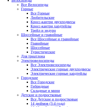
Велосипеды
Все Велосипеды
Горные
Все Горные
Любительские
Кросс-кантри двухподвесы
Кросс-кантри хардтейлы
Трейл и эндуро
Шоссейные и гравийные
Все Шоссейные и гравийные
Гравийные
Шоссейные
Туристические
Для триатлона
Электровелосипеды
Все Электровелосипеды
Электрические горные двухподвесы
Электрические горные хардтейлы
Городские
Все Городские
Гибридные
Складные и мини
Детские и подростковые
Все Детские и подростковые
14 дюймов (3-4 года)