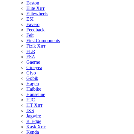
Easton
Elite
Хит
Elitewheels
ESI
Favero
Feedback
Felt
First Components
Fizik
Хит
FLR
FSA
Gaerne
Gineyea
Giyo
Gobik
Hagen
Haibike
Hanseline
HJC
HT
Хит
IXS
Jagwire
K-Edge
Kask
Хит
Kenda