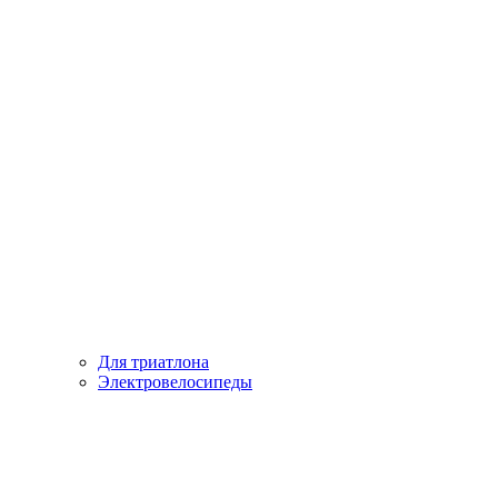
Для триатлона
Электровелосипеды