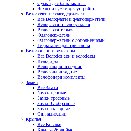
Сумки для байкпакинга
Чехлы и сумки для устройств
Велофляги и флягодержатели
Все Велофляги и флягодержатели
Велофляги и велобутылки
Велофляги термосы
Флягодержатели
Флягодержатели с дополнениями
Гидратация для триатлона
Велофонари и велофары
Все Велофонари и велофары
Велофары
Велофонари передние
Велофонари задние
Велофонари комплекты
Замки
Все Замки
Замки цепные
Замки тросовые
Замки U-образные
Замки складные
Сигнализации
Крылья
Все Крылья
Крылья 26 дюймов