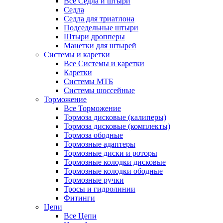
Все Седла и штыри
Седла
Седла для триатлона
Подседельные штыри
Штыри дропперы
Манетки для штырей
Системы и каретки
Все Системы и каретки
Каретки
Системы МТБ
Системы шоссейные
Торможение
Все Торможение
Тормоза дисковые (калиперы)
Тормоза дисковые (комплекты)
Тормоза ободные
Тормозные адаптеры
Тормозные диски и роторы
Тормозные колодки дисковые
Тормозные колодки ободные
Тормозные ручки
Тросы и гидролинии
Фитинги
Цепи
Все Цепи