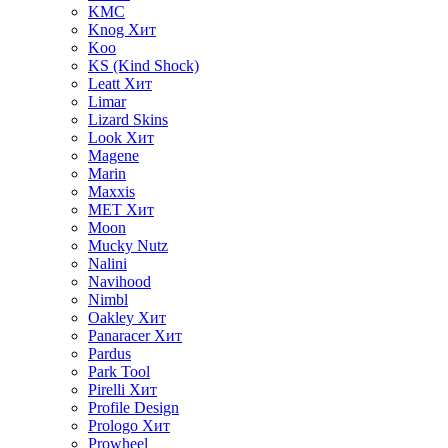
KMC
Knog
Хит
Koo
KS (Kind Shock)
Leatt
Хит
Limar
Lizard Skins
Look
Хит
Magene
Marin
Maxxis
MET
Хит
Moon
Mucky Nutz
Nalini
Navihood
Nimbl
Oakley
Хит
Panaracer
Хит
Pardus
Park Tool
Pirelli
Хит
Profile Design
Prologo
Хит
Prowheel