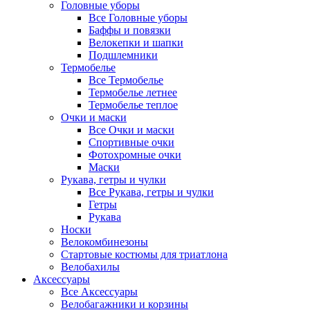
Головные уборы
Все Головные уборы
Баффы и повязки
Велокепки и шапки
Подшлемники
Термобелье
Все Термобелье
Термобелье летнее
Термобелье теплое
Очки и маски
Все Очки и маски
Спортивные очки
Фотохромные очки
Маски
Рукава, гетры и чулки
Все Рукава, гетры и чулки
Гетры
Рукава
Носки
Велокомбинезоны
Стартовые костюмы для триатлона
Велобахилы
Аксессуары
Все Аксессуары
Велобагажники и корзины