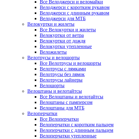
Все Велоджерси и веломайки
Велоджерси с коротким рукавом
Велоджерси с длинным рукавом
Велоджерси для МТБ
Велокуртки и жилеты
Все Велокуртки и жилеты
Велокуртки от ветра
Велокуртки от дождя
Велокуртки утепленные
Веложилеты
Велотрусы и велошорты
Все Велотрусы и велошорты
Велотрусы с лямками
Велотрусы без лямок
Велотрусы лайнеры
Велошорты
Велоштаны и велотайтсы
Все Велоштаны и велотайтсы
Велоштаны с памперсом
Велоштаны для МТБ
Велоперчатки
Все Велоперчатки
Велоперчатки с коротким пальцем
Велоперчатки с длинным пальцем
Велоперчатки утепленные