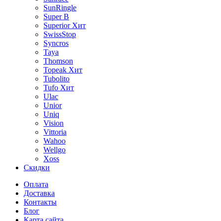
SunRingle
Super B
Superior
Хит
SwissStop
Syncros
Taya
Thomson
Topeak
Хит
Tubolito
Tufo
Хит
Ulac
Unior
Uniq
Vision
Vittoria
Wahoo
Wellgo
Xoss
Скидки
Оплата
Доставка
Контакты
Блог
Карта сайта