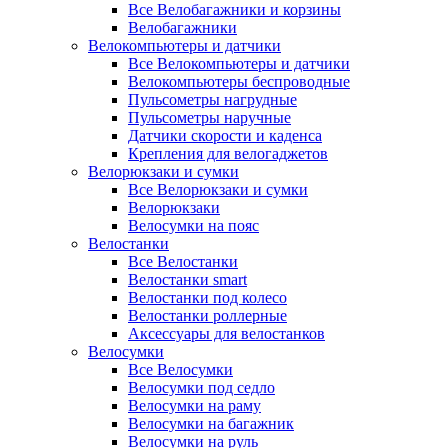
Все Велобагажники и корзины
Велобагажники
Велокомпьютеры и датчики
Все Велокомпьютеры и датчики
Велокомпьютеры беспроводные
Пульсометры нагрудные
Пульсометры наручные
Датчики скорости и каденса
Крепления для велогаджетов
Велорюкзаки и сумки
Все Велорюкзаки и сумки
Велорюкзаки
Велосумки на пояс
Велостанки
Все Велостанки
Велостанки smart
Велостанки под колесо
Велостанки роллерные
Аксессуары для велостанков
Велосумки
Все Велосумки
Велосумки под седло
Велосумки на раму
Велосумки на багажник
Велосумки на руль