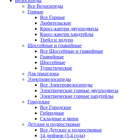
Велосипеды
Все Велосипеды
Горные
Все Горные
Любительские
Кросс-кантри двухподвесы
Кросс-кантри хардтейлы
Трейл и эндуро
Шоссейные и гравийные
Все Шоссейные и гравийные
Гравийные
Шоссейные
Туристические
Для триатлона
Электровелосипеды
Все Электровелосипеды
Электрические горные двухподвесы
Электрические горные хардтейлы
Городские
Все Городские
Гибридные
Складные и мини
Детские и подростковые
Все Детские и подростковые
14 дюймов (3-4 года)