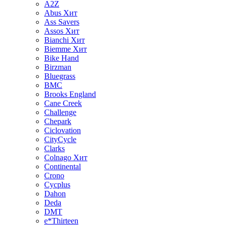
A2Z
Abus
Хит
Ass Savers
Assos
Хит
Bianchi
Хит
Biemme
Хит
Bike Hand
Birzman
Bluegrass
BMC
Brooks England
Cane Creek
Challenge
Chepark
Ciclovation
CityCycle
Clarks
Colnago
Хит
Continental
Crono
Cycplus
Dahon
Deda
DMT
e*Thirteen