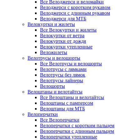
Все Велоджерси и веломайки
Велоджерси с коротким рукавом
Велоджерси с длинным рукавом
Велоджерси для МТБ
Велокуртки и жилеты
Все Велокуртки и жилеты
Велокуртки от ветра
Велокуртки от дождя
Велокуртки утепленные
Веложилеты
Велотрусы и велошорты
Все Велотрусы и велошорты
Велотрусы с лямками
Велотрусы без лямок
Велотрусы лайнеры
Велошорты
Велоштаны и велотайтсы
Все Велоштаны и велотайтсы
Велоштаны с памперсом
Велоштаны для МТБ
Велоперчатки
Все Велоперчатки
Велоперчатки с коротким пальцем
Велоперчатки с длинным пальцем
Велоперчатки утепленные