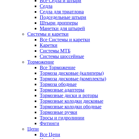
Все Седла и штыри
Седла
Седла для триатлона
Подседельные штыри
Штыри дропперы
Манетки для штырей
Системы и каретки
Все Системы и каретки
Каретки
Системы МТБ
Системы шоссейные
Торможение
Все Торможение
Тормоза дисковые (калиперы)
Тормоза дисковые (комплекты)
Тормоза ободные
Тормозные адаптеры
Тормозные диски и роторы
Тормозные колодки дисковые
Тормозные колодки ободные
Тормозные ручки
Тросы и гидролинии
Фитинги
Цепи
Все Цепи