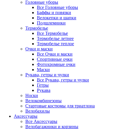
Головные уборы
Все Головные уборы
Баффы и повязки
Велокепки и шапки
Подшлемники
Термобелье
Все Термобелье
Термобелье летнее
Термобелье теплое
Очки и маски
Все Очки и маски
Спортивные очки
Фотохромные очки
Маски
Рукава, гетры и чулки
Все Рукава, гетры и чулки
Гетры
Рукава
Носки
Велокомбинезоны
Стартовые костюмы для триатлона
Велобахилы
Аксессуары
Все Аксессуары
Велобагажники и корзины