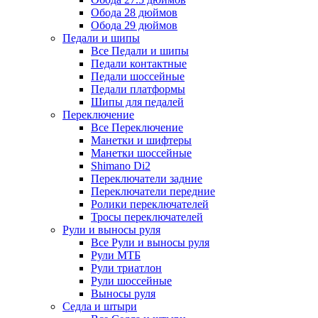
Обода 28 дюймов
Обода 29 дюймов
Педали и шипы
Все Педали и шипы
Педали контактные
Педали шоссейные
Педали платформы
Шипы для педалей
Переключение
Все Переключение
Манетки и шифтеры
Манетки шоссейные
Shimano Di2
Переключатели задние
Переключатели передние
Ролики переключателей
Тросы переключателей
Рули и выносы руля
Все Рули и выносы руля
Рули МТБ
Рули триатлон
Рули шоссейные
Выносы руля
Седла и штыри