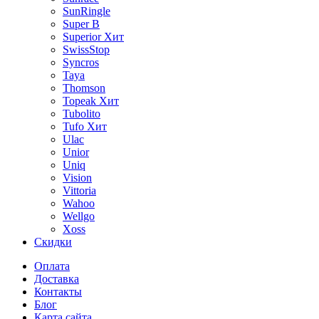
SunRingle
Super B
Superior
Хит
SwissStop
Syncros
Taya
Thomson
Topeak
Хит
Tubolito
Tufo
Хит
Ulac
Unior
Uniq
Vision
Vittoria
Wahoo
Wellgo
Xoss
Скидки
Оплата
Доставка
Контакты
Блог
Карта сайта