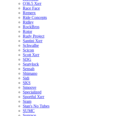
Q36.5
Хит
Race Face
Remerx
Ride Concepts
Ridley
RockBros
Rotor
Rudy Project
Santini
Хит
Schwalbe
Scicon
Scott
Хит
SDG
Seatylock
Sensah
Shimano
Sidi
SKS
Smoove
Specialized
Sportful
Хит
Sram
Stan's No Tubes
SUMC
Sunrace