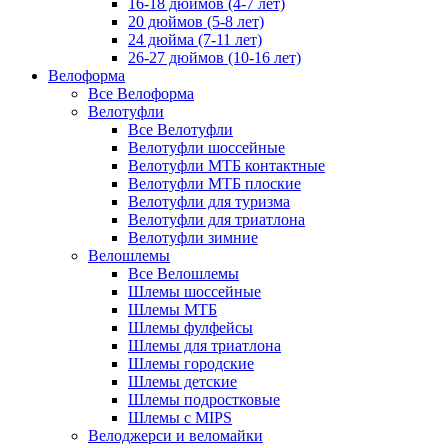
16-18 дюймов (4-7 лет)
20 дюймов (5-8 лет)
24 дюйма (7-11 лет)
26-27 дюймов (10-16 лет)
Велоформа
Все Велоформа
Велотуфли
Все Велотуфли
Велотуфли шоссейные
Велотуфли МТБ контактные
Велотуфли МТБ плоские
Велотуфли для туризма
Велотуфли для триатлона
Велотуфли зимние
Велошлемы
Все Велошлемы
Шлемы шоссейные
Шлемы МТБ
Шлемы фулфейсы
Шлемы для триатлона
Шлемы городские
Шлемы детские
Шлемы подростковые
Шлемы с MIPS
Велоджерси и веломайки