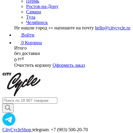
Пермь
Ростов-на-Дону
Самара
Тула
Челябинск
Не нашли город «
» напишите на почту
hello@citycycle.ru
Войти
0
Корзина
Итого
без доставки
руб
0
Очистить корзину
Оформить заказ
CityCycleShop
telegram: +7 (903) 500-20-70