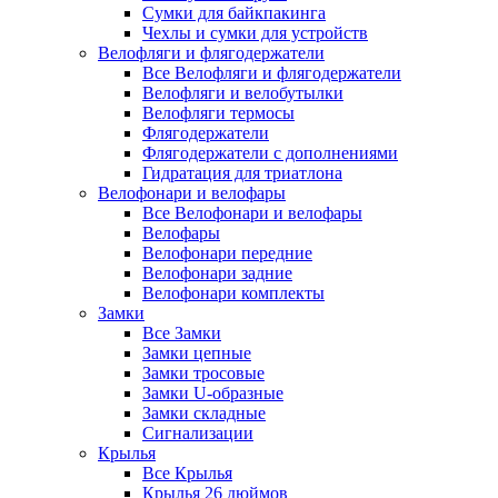
Сумки для байкпакинга
Чехлы и сумки для устройств
Велофляги и флягодержатели
Все Велофляги и флягодержатели
Велофляги и велобутылки
Велофляги термосы
Флягодержатели
Флягодержатели с дополнениями
Гидратация для триатлона
Велофонари и велофары
Все Велофонари и велофары
Велофары
Велофонари передние
Велофонари задние
Велофонари комплекты
Замки
Все Замки
Замки цепные
Замки тросовые
Замки U-образные
Замки складные
Сигнализации
Крылья
Все Крылья
Крылья 26 дюймов