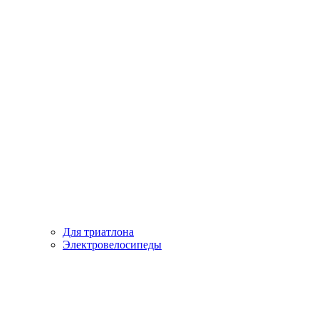
Для триатлона
Электровелосипеды