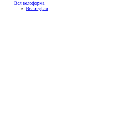
Вся велоформа
Велотуфли