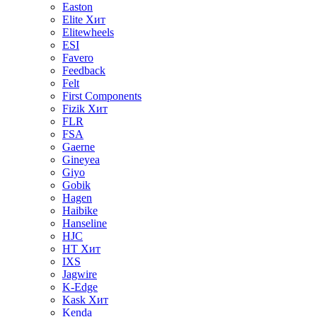
Easton
Elite
Хит
Elitewheels
ESI
Favero
Feedback
Felt
First Components
Fizik
Хит
FLR
FSA
Gaerne
Gineyea
Giyo
Gobik
Hagen
Haibike
Hanseline
HJC
HT
Хит
IXS
Jagwire
K-Edge
Kask
Хит
Kenda