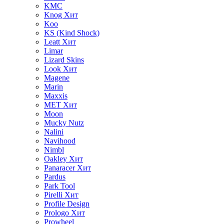
KMC
Knog
Хит
Koo
KS (Kind Shock)
Leatt
Хит
Limar
Lizard Skins
Look
Хит
Magene
Marin
Maxxis
MET
Хит
Moon
Mucky Nutz
Nalini
Navihood
Nimbl
Oakley
Хит
Panaracer
Хит
Pardus
Park Tool
Pirelli
Хит
Profile Design
Prologo
Хит
Prowheel