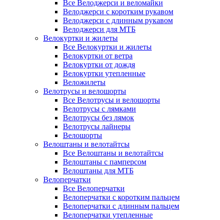
Все Велоджерси и веломайки
Велоджерси с коротким рукавом
Велоджерси с длинным рукавом
Велоджерси для МТБ
Велокуртки и жилеты
Все Велокуртки и жилеты
Велокуртки от ветра
Велокуртки от дождя
Велокуртки утепленные
Веложилеты
Велотрусы и велошорты
Все Велотрусы и велошорты
Велотрусы с лямками
Велотрусы без лямок
Велотрусы лайнеры
Велошорты
Велоштаны и велотайтсы
Все Велоштаны и велотайтсы
Велоштаны с памперсом
Велоштаны для МТБ
Велоперчатки
Все Велоперчатки
Велоперчатки с коротким пальцем
Велоперчатки с длинным пальцем
Велоперчатки утепленные