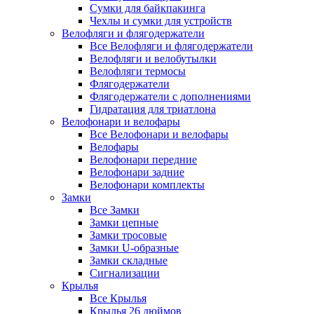
Сумки для байкпакинга
Чехлы и сумки для устройств
Велофляги и флягодержатели
Все Велофляги и флягодержатели
Велофляги и велобутылки
Велофляги термосы
Флягодержатели
Флягодержатели с дополнениями
Гидратация для триатлона
Велофонари и велофары
Все Велофонари и велофары
Велофары
Велофонари передние
Велофонари задние
Велофонари комплекты
Замки
Все Замки
Замки цепные
Замки тросовые
Замки U-образные
Замки складные
Сигнализации
Крылья
Все Крылья
Крылья 26 дюймов