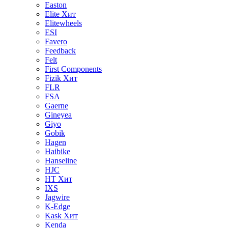
Easton
Elite
Хит
Elitewheels
ESI
Favero
Feedback
Felt
First Components
Fizik
Хит
FLR
FSA
Gaerne
Gineyea
Giyo
Gobik
Hagen
Haibike
Hanseline
HJC
HT
Хит
IXS
Jagwire
K-Edge
Kask
Хит
Kenda