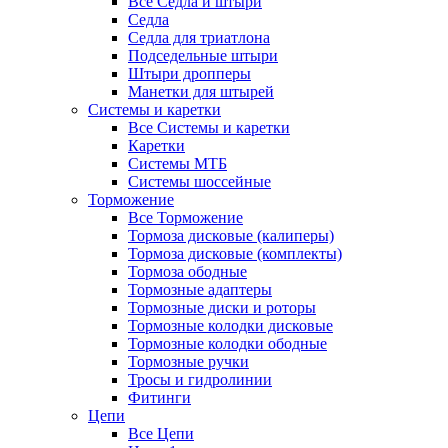
Все Седла и штыри
Седла
Седла для триатлона
Подседельные штыри
Штыри дропперы
Манетки для штырей
Системы и каретки
Все Системы и каретки
Каретки
Системы МТБ
Системы шоссейные
Торможение
Все Торможение
Тормоза дисковые (калиперы)
Тормоза дисковые (комплекты)
Тормоза ободные
Тормозные адаптеры
Тормозные диски и роторы
Тормозные колодки дисковые
Тормозные колодки ободные
Тормозные ручки
Тросы и гидролинии
Фитинги
Цепи
Все Цепи