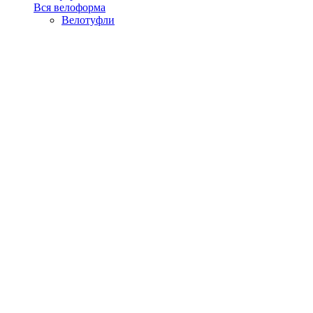
Вся велоформа
Велотуфли