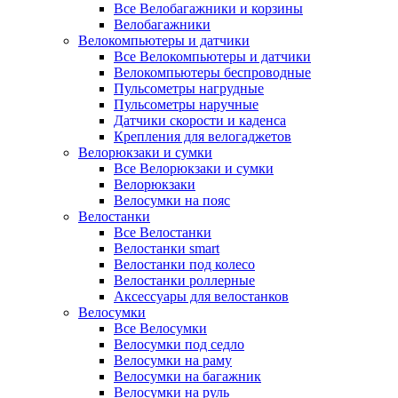
Все Велобагажники и корзины
Велобагажники
Велокомпьютеры и датчики
Все Велокомпьютеры и датчики
Велокомпьютеры беспроводные
Пульсометры нагрудные
Пульсометры наручные
Датчики скорости и каденса
Крепления для велогаджетов
Велорюкзаки и сумки
Все Велорюкзаки и сумки
Велорюкзаки
Велосумки на пояс
Велостанки
Все Велостанки
Велостанки smart
Велостанки под колесо
Велостанки роллерные
Аксессуары для велостанков
Велосумки
Все Велосумки
Велосумки под седло
Велосумки на раму
Велосумки на багажник
Велосумки на руль