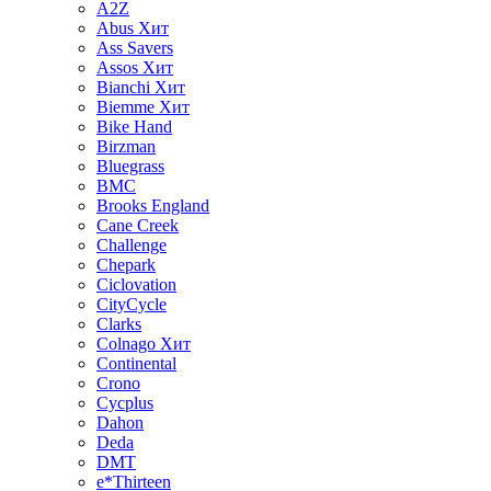
A2Z
Abus
Хит
Ass Savers
Assos
Хит
Bianchi
Хит
Biemme
Хит
Bike Hand
Birzman
Bluegrass
BMC
Brooks England
Cane Creek
Challenge
Chepark
Ciclovation
CityCycle
Clarks
Colnago
Хит
Continental
Crono
Cycplus
Dahon
Deda
DMT
e*Thirteen