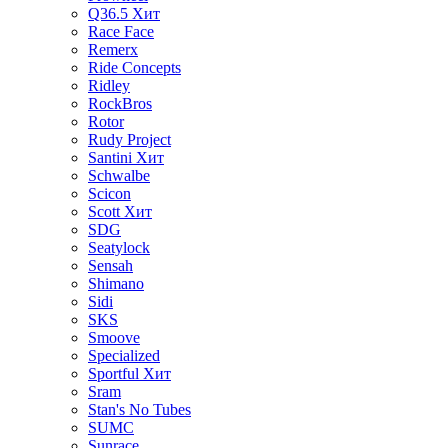
Q36.5
Хит
Race Face
Remerx
Ride Concepts
Ridley
RockBros
Rotor
Rudy Project
Santini
Хит
Schwalbe
Scicon
Scott
Хит
SDG
Seatylock
Sensah
Shimano
Sidi
SKS
Smoove
Specialized
Sportful
Хит
Sram
Stan's No Tubes
SUMC
Sunrace