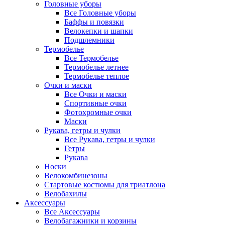
Головные уборы
Все Головные уборы
Баффы и повязки
Велокепки и шапки
Подшлемники
Термобелье
Все Термобелье
Термобелье летнее
Термобелье теплое
Очки и маски
Все Очки и маски
Спортивные очки
Фотохромные очки
Маски
Рукава, гетры и чулки
Все Рукава, гетры и чулки
Гетры
Рукава
Носки
Велокомбинезоны
Стартовые костюмы для триатлона
Велобахилы
Аксессуары
Все Аксессуары
Велобагажники и корзины