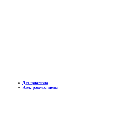
Для триатлона
Электровелосипеды