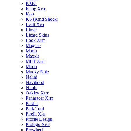
KMC
Knog
Хит
Koo
KS (Kind Shock)
Leatt
Хит
Limar
Lizard Skins
Look
Хит
Magene
Marin
Maxxis
MET
Хит
Moon
Mucky Nutz
Nalini
Navihood
Nimbl
Oakley
Хит
Panaracer
Хит
Pardus
Park Tool
Pirelli
Хит
Profile Design
Prologo
Хит
Prowheel