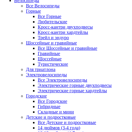
Велосипеды
Все Велосипеды
Горные
Все Горные
Любительские
Кросс-кантри двухподвесы
Кросс-кантри хардтейлы
Трейл и эндуро
Шоссейные и гравийные
Все Шоссейные и гравийные
Гравийные
Шоссейные
Туристические
Для триатлона
Электровелосипеды
Все Электровелосипеды
Электрические горные двухподвесы
Электрические горные хардтейлы
Городские
Все Городские
Гибридные
Складные и мини
Детские и подростковые
Все Детские и подростковые
14 дюймов (3-4 года)