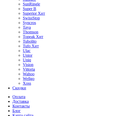
SunRingle
Super B
Superior
Хит
SwissStop
Syncros
Taya
Thomson
Topeak
Хит
Tubolito
Tufo
Хит
Ulac
Unior
Uniq
Vision
Vittoria
Wahoo
Wellgo
Xoss
Скидки
Оплата
Доставка
Контакты
Блог
Карта сайта