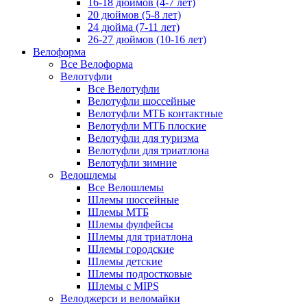
16-18 дюймов (4-7 лет)
20 дюймов (5-8 лет)
24 дюйма (7-11 лет)
26-27 дюймов (10-16 лет)
Велоформа
Все Велоформа
Велотуфли
Все Велотуфли
Велотуфли шоссейные
Велотуфли МТБ контактные
Велотуфли МТБ плоские
Велотуфли для туризма
Велотуфли для триатлона
Велотуфли зимние
Велошлемы
Все Велошлемы
Шлемы шоссейные
Шлемы МТБ
Шлемы фулфейсы
Шлемы для триатлона
Шлемы городские
Шлемы детские
Шлемы подростковые
Шлемы с MIPS
Велоджерси и веломайки