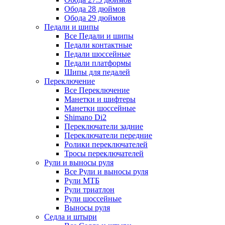
Обода 28 дюймов
Обода 29 дюймов
Педали и шипы
Все Педали и шипы
Педали контактные
Педали шоссейные
Педали платформы
Шипы для педалей
Переключение
Все Переключение
Манетки и шифтеры
Манетки шоссейные
Shimano Di2
Переключатели задние
Переключатели передние
Ролики переключателей
Тросы переключателей
Рули и выносы руля
Все Рули и выносы руля
Рули МТБ
Рули триатлон
Рули шоссейные
Выносы руля
Седла и штыри