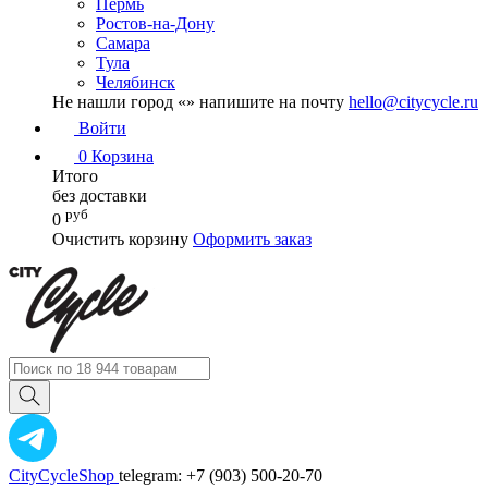
Пермь
Ростов-на-Дону
Самара
Тула
Челябинск
Не нашли город «
» напишите на почту
hello@citycycle.ru
Войти
0
Корзина
Итого
без доставки
руб
0
Очистить корзину
Оформить заказ
CityCycleShop
telegram: +7 (903) 500-20-70