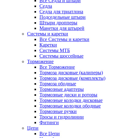
Все Седла и штыри
Седла
Седла для триатлона
Подседельные штыри
Штыри дропперы
Манетки для штырей
Системы и каретки
Все Системы и каретки
Каретки
Системы МТБ
Системы шоссейные
Торможение
Все Торможение
Тормоза дисковые (калиперы)
Тормоза дисковые (комплекты)
Тормоза ободные
Тормозные адаптеры
Тормозные диски и роторы
Тормозные колодки дисковые
Тормозные колодки ободные
Тормозные ручки
Тросы и гидролинии
Фитинги
Цепи
Все Цепи