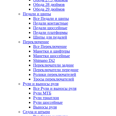
Обода 28 дюймов
Обода 29 дюймов
Педали и шипы
Все Педали и шипы
Педали контактные
Педали шоссейные
Педали платформы
Шипы для педалей
Переключение
Все Переключение
Манетки и шифтеры
Манетки шоссейные
Shimano Di2
Переключатели задние
Переключатели передние
Ролики переключателей
Тросы переключателей
Рули и выносы руля
Все Рули и выносы руля
Рули МТБ
Рули триатлон
Рули шоссейные
Выносы руля
Седла и штыри