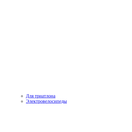
Для триатлона
Электровелосипеды