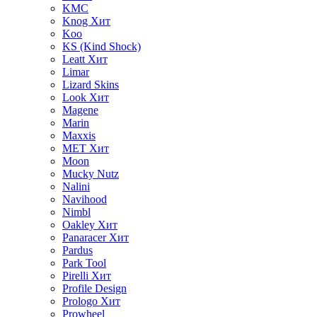
KMC
Knog
Хит
Koo
KS (Kind Shock)
Leatt
Хит
Limar
Lizard Skins
Look
Хит
Magene
Marin
Maxxis
MET
Хит
Moon
Mucky Nutz
Nalini
Navihood
Nimbl
Oakley
Хит
Panaracer
Хит
Pardus
Park Tool
Pirelli
Хит
Profile Design
Prologo
Хит
Prowheel