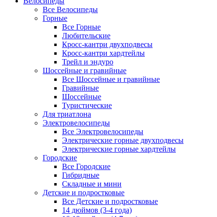
Велосипеды
Все Велосипеды
Горные
Все Горные
Любительские
Кросс-кантри двухподвесы
Кросс-кантри хардтейлы
Трейл и эндуро
Шоссейные и гравийные
Все Шоссейные и гравийные
Гравийные
Шоссейные
Туристические
Для триатлона
Электровелосипеды
Все Электровелосипеды
Электрические горные двухподвесы
Электрические горные хардтейлы
Городские
Все Городские
Гибридные
Складные и мини
Детские и подростковые
Все Детские и подростковые
14 дюймов (3-4 года)