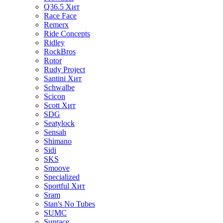
Q36.5
Хит
Race Face
Remerx
Ride Concepts
Ridley
RockBros
Rotor
Rudy Project
Santini
Хит
Schwalbe
Scicon
Scott
Хит
SDG
Seatylock
Sensah
Shimano
Sidi
SKS
Smoove
Specialized
Sportful
Хит
Sram
Stan's No Tubes
SUMC
Sunrace