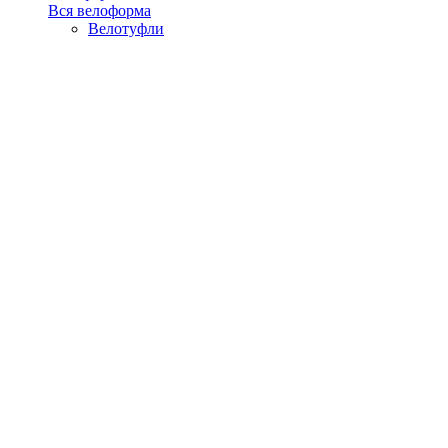
Вся велоформа
Велотуфли