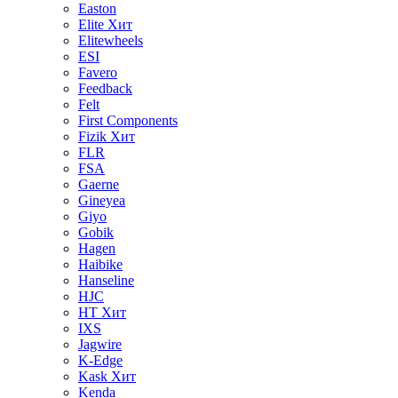
Easton
Elite
Хит
Elitewheels
ESI
Favero
Feedback
Felt
First Components
Fizik
Хит
FLR
FSA
Gaerne
Gineyea
Giyo
Gobik
Hagen
Haibike
Hanseline
HJC
HT
Хит
IXS
Jagwire
K-Edge
Kask
Хит
Kenda