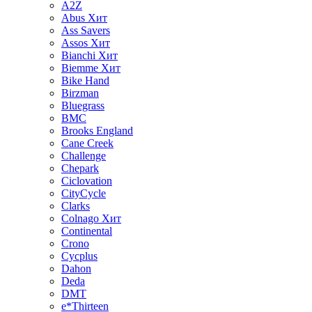
A2Z
Abus
Хит
Ass Savers
Assos
Хит
Bianchi
Хит
Biemme
Хит
Bike Hand
Birzman
Bluegrass
BMC
Brooks England
Cane Creek
Challenge
Chepark
Ciclovation
CityCycle
Clarks
Colnago
Хит
Continental
Crono
Cycplus
Dahon
Deda
DMT
e*Thirteen