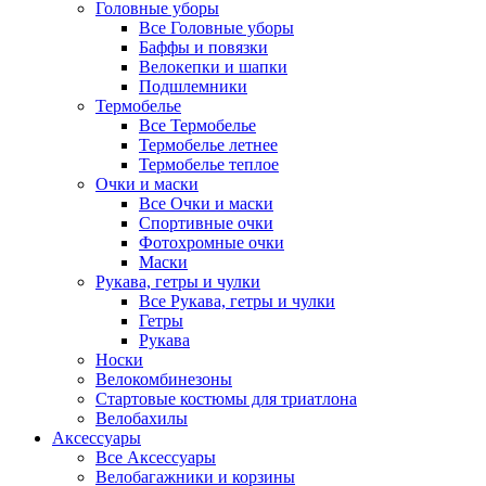
Головные уборы
Все Головные уборы
Баффы и повязки
Велокепки и шапки
Подшлемники
Термобелье
Все Термобелье
Термобелье летнее
Термобелье теплое
Очки и маски
Все Очки и маски
Спортивные очки
Фотохромные очки
Маски
Рукава, гетры и чулки
Все Рукава, гетры и чулки
Гетры
Рукава
Носки
Велокомбинезоны
Стартовые костюмы для триатлона
Велобахилы
Аксессуары
Все Аксессуары
Велобагажники и корзины