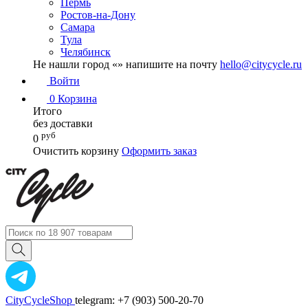
Пермь
Ростов-на-Дону
Самара
Тула
Челябинск
Не нашли город «
» напишите на почту
hello@citycycle.ru
Войти
0
Корзина
Итого
без доставки
руб
0
Очистить корзину
Оформить заказ
CityCycleShop
telegram: +7 (903) 500-20-70