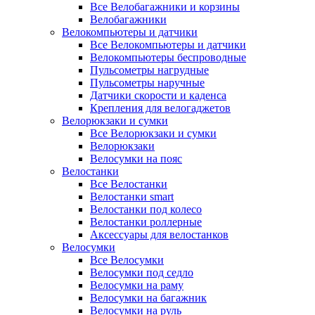
Все Велобагажники и корзины
Велобагажники
Велокомпьютеры и датчики
Все Велокомпьютеры и датчики
Велокомпьютеры беспроводные
Пульсометры нагрудные
Пульсометры наручные
Датчики скорости и каденса
Крепления для велогаджетов
Велорюкзаки и сумки
Все Велорюкзаки и сумки
Велорюкзаки
Велосумки на пояс
Велостанки
Все Велостанки
Велостанки smart
Велостанки под колесо
Велостанки роллерные
Аксессуары для велостанков
Велосумки
Все Велосумки
Велосумки под седло
Велосумки на раму
Велосумки на багажник
Велосумки на руль