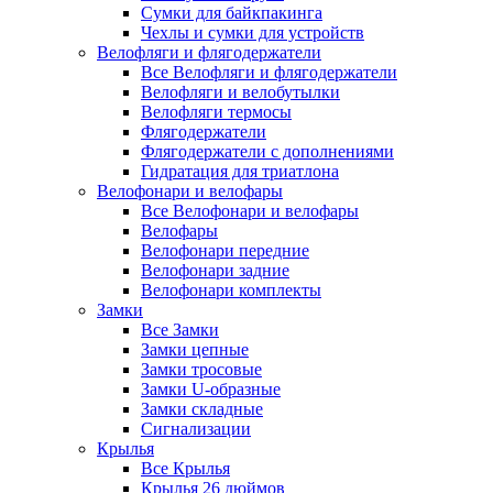
Сумки для байкпакинга
Чехлы и сумки для устройств
Велофляги и флягодержатели
Все Велофляги и флягодержатели
Велофляги и велобутылки
Велофляги термосы
Флягодержатели
Флягодержатели с дополнениями
Гидратация для триатлона
Велофонари и велофары
Все Велофонари и велофары
Велофары
Велофонари передние
Велофонари задние
Велофонари комплекты
Замки
Все Замки
Замки цепные
Замки тросовые
Замки U-образные
Замки складные
Сигнализации
Крылья
Все Крылья
Крылья 26 дюймов