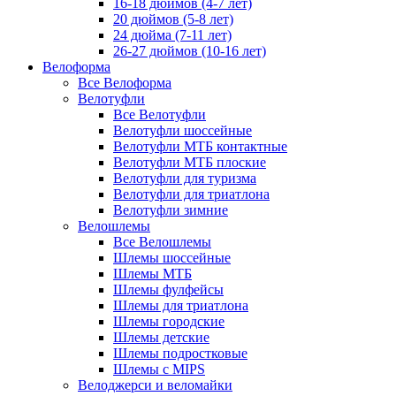
16-18 дюймов (4-7 лет)
20 дюймов (5-8 лет)
24 дюйма (7-11 лет)
26-27 дюймов (10-16 лет)
Велоформа
Все Велоформа
Велотуфли
Все Велотуфли
Велотуфли шоссейные
Велотуфли МТБ контактные
Велотуфли МТБ плоские
Велотуфли для туризма
Велотуфли для триатлона
Велотуфли зимние
Велошлемы
Все Велошлемы
Шлемы шоссейные
Шлемы МТБ
Шлемы фулфейсы
Шлемы для триатлона
Шлемы городские
Шлемы детские
Шлемы подростковые
Шлемы с MIPS
Велоджерси и веломайки