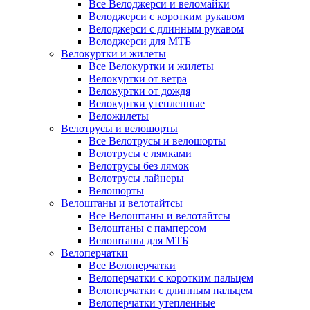
Все Велоджерси и веломайки
Велоджерси с коротким рукавом
Велоджерси с длинным рукавом
Велоджерси для МТБ
Велокуртки и жилеты
Все Велокуртки и жилеты
Велокуртки от ветра
Велокуртки от дождя
Велокуртки утепленные
Веложилеты
Велотрусы и велошорты
Все Велотрусы и велошорты
Велотрусы с лямками
Велотрусы без лямок
Велотрусы лайнеры
Велошорты
Велоштаны и велотайтсы
Все Велоштаны и велотайтсы
Велоштаны с памперсом
Велоштаны для МТБ
Велоперчатки
Все Велоперчатки
Велоперчатки с коротким пальцем
Велоперчатки с длинным пальцем
Велоперчатки утепленные