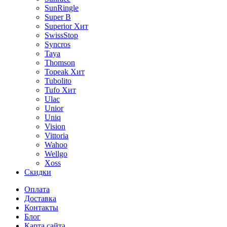
SunRingle
Super B
Superior
Хит
SwissStop
Syncros
Taya
Thomson
Topeak
Хит
Tubolito
Tufo
Хит
Ulac
Unior
Uniq
Vision
Vittoria
Wahoo
Wellgo
Xoss
Скидки
Оплата
Доставка
Контакты
Блог
Карта сайта