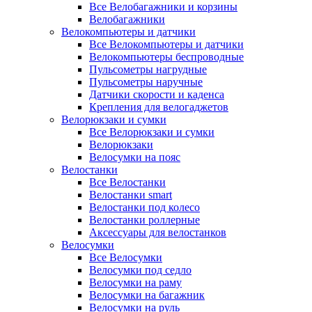
Все Велобагажники и корзины
Велобагажники
Велокомпьютеры и датчики
Все Велокомпьютеры и датчики
Велокомпьютеры беспроводные
Пульсометры нагрудные
Пульсометры наручные
Датчики скорости и каденса
Крепления для велогаджетов
Велорюкзаки и сумки
Все Велорюкзаки и сумки
Велорюкзаки
Велосумки на пояс
Велостанки
Все Велостанки
Велостанки smart
Велостанки под колесо
Велостанки роллерные
Аксессуары для велостанков
Велосумки
Все Велосумки
Велосумки под седло
Велосумки на раму
Велосумки на багажник
Велосумки на руль