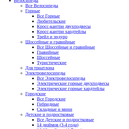
Велосипеды
Все Велосипеды
Горные
Все Горные
Любительские
Кросс-кантри двухподвесы
Кросс-кантри хардтейлы
Трейл и эндуро
Шоссейные и гравийные
Все Шоссейные и гравийные
Гравийные
Шоссейные
Туристические
Для триатлона
Электровелосипеды
Все Электровелосипеды
Электрические горные двухподвесы
Электрические горные хардтейлы
Городские
Все Городские
Гибридные
Складные и мини
Детские и подростковые
Все Детские и подростковые
14 дюймов (3-4 года)