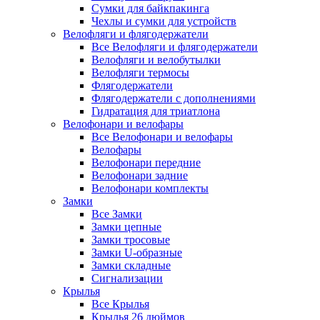
Сумки для байкпакинга
Чехлы и сумки для устройств
Велофляги и флягодержатели
Все Велофляги и флягодержатели
Велофляги и велобутылки
Велофляги термосы
Флягодержатели
Флягодержатели с дополнениями
Гидратация для триатлона
Велофонари и велофары
Все Велофонари и велофары
Велофары
Велофонари передние
Велофонари задние
Велофонари комплекты
Замки
Все Замки
Замки цепные
Замки тросовые
Замки U-образные
Замки складные
Сигнализации
Крылья
Все Крылья
Крылья 26 дюймов