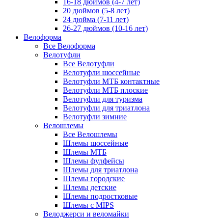
16-18 дюймов (4-7 лет)
20 дюймов (5-8 лет)
24 дюйма (7-11 лет)
26-27 дюймов (10-16 лет)
Велоформа
Все Велоформа
Велотуфли
Все Велотуфли
Велотуфли шоссейные
Велотуфли МТБ контактные
Велотуфли МТБ плоские
Велотуфли для туризма
Велотуфли для триатлона
Велотуфли зимние
Велошлемы
Все Велошлемы
Шлемы шоссейные
Шлемы МТБ
Шлемы фулфейсы
Шлемы для триатлона
Шлемы городские
Шлемы детские
Шлемы подростковые
Шлемы с MIPS
Велоджерси и веломайки