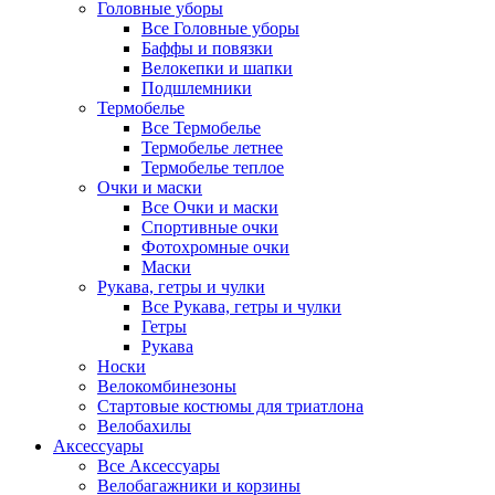
Головные уборы
Все Головные уборы
Баффы и повязки
Велокепки и шапки
Подшлемники
Термобелье
Все Термобелье
Термобелье летнее
Термобелье теплое
Очки и маски
Все Очки и маски
Спортивные очки
Фотохромные очки
Маски
Рукава, гетры и чулки
Все Рукава, гетры и чулки
Гетры
Рукава
Носки
Велокомбинезоны
Стартовые костюмы для триатлона
Велобахилы
Аксессуары
Все Аксессуары
Велобагажники и корзины