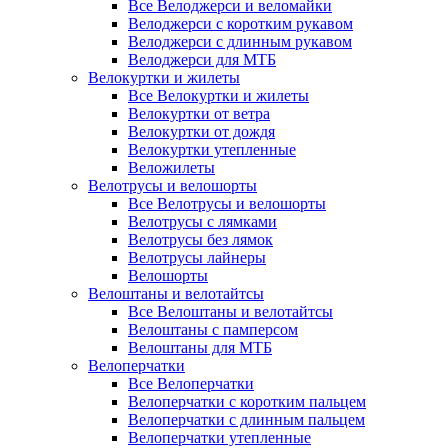
Все Велоджерси и веломайки
Велоджерси с коротким рукавом
Велоджерси с длинным рукавом
Велоджерси для МТБ
Велокуртки и жилеты
Все Велокуртки и жилеты
Велокуртки от ветра
Велокуртки от дождя
Велокуртки утепленные
Веложилеты
Велотрусы и велошорты
Все Велотрусы и велошорты
Велотрусы с лямками
Велотрусы без лямок
Велотрусы лайнеры
Велошорты
Велоштаны и велотайтсы
Все Велоштаны и велотайтсы
Велоштаны с памперсом
Велоштаны для МТБ
Велоперчатки
Все Велоперчатки
Велоперчатки с коротким пальцем
Велоперчатки с длинным пальцем
Велоперчатки утепленные