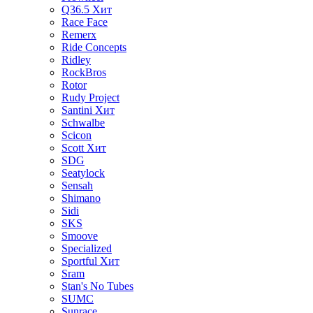
Q36.5
Хит
Race Face
Remerx
Ride Concepts
Ridley
RockBros
Rotor
Rudy Project
Santini
Хит
Schwalbe
Scicon
Scott
Хит
SDG
Seatylock
Sensah
Shimano
Sidi
SKS
Smoove
Specialized
Sportful
Хит
Sram
Stan's No Tubes
SUMC
Sunrace