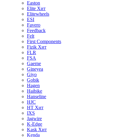
Easton
Elite
Хит
Elitewheels
ESI
Favero
Feedback
Felt
First Components
Fizik
Хит
FLR
FSA
Gaerne
Gineyea
Giyo
Gobik
Hagen
Haibike
Hanseline
HJC
HT
Хит
IXS
Jagwire
K-Edge
Kask
Хит
Kenda