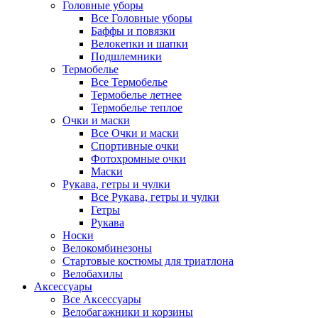
Головные уборы
Все Головные уборы
Баффы и повязки
Велокепки и шапки
Подшлемники
Термобелье
Все Термобелье
Термобелье летнее
Термобелье теплое
Очки и маски
Все Очки и маски
Спортивные очки
Фотохромные очки
Маски
Рукава, гетры и чулки
Все Рукава, гетры и чулки
Гетры
Рукава
Носки
Велокомбинезоны
Стартовые костюмы для триатлона
Велобахилы
Аксессуары
Все Аксессуары
Велобагажники и корзины