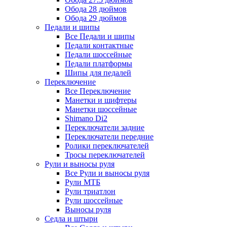
Обода 28 дюймов
Обода 29 дюймов
Педали и шипы
Все Педали и шипы
Педали контактные
Педали шоссейные
Педали платформы
Шипы для педалей
Переключение
Все Переключение
Манетки и шифтеры
Манетки шоссейные
Shimano Di2
Переключатели задние
Переключатели передние
Ролики переключателей
Тросы переключателей
Рули и выносы руля
Все Рули и выносы руля
Рули МТБ
Рули триатлон
Рули шоссейные
Выносы руля
Седла и штыри