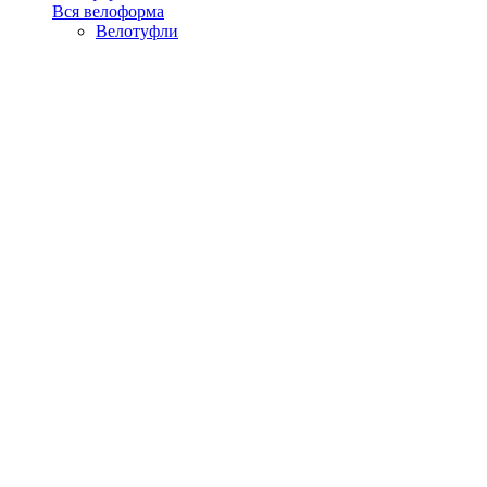
Вся велоформа
Велотуфли