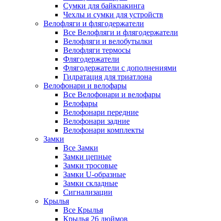
Сумки для байкпакинга
Чехлы и сумки для устройств
Велофляги и флягодержатели
Все Велофляги и флягодержатели
Велофляги и велобутылки
Велофляги термосы
Флягодержатели
Флягодержатели с дополнениями
Гидратация для триатлона
Велофонари и велофары
Все Велофонари и велофары
Велофары
Велофонари передние
Велофонари задние
Велофонари комплекты
Замки
Все Замки
Замки цепные
Замки тросовые
Замки U-образные
Замки складные
Сигнализации
Крылья
Все Крылья
Крылья 26 дюймов