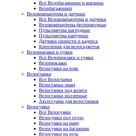
Все Велобагажники и корзины
Велобагажники
Велокомпьютеры и датчики
Все Велокомпьютеры и датчики
Велокомпьютеры беспроводные
Пульсометры нагрудные
Пульсометры наручные
Датчики скорости и каденса
Крепления для велогаджетов
Велорюкзаки и сумки
Все Велорюкзаки и сумки
Велорюкзаки
Велосумки на пояс
Велостанки
Все Велостанки
Велостанки smart
Велостанки под колесо
Велостанки роллерные
Аксессуары для велостанков
Велосумки
Все Велосумки
Велосумки под седло
Велосумки на раму
Велосумки на багажник
Велосумки на руль