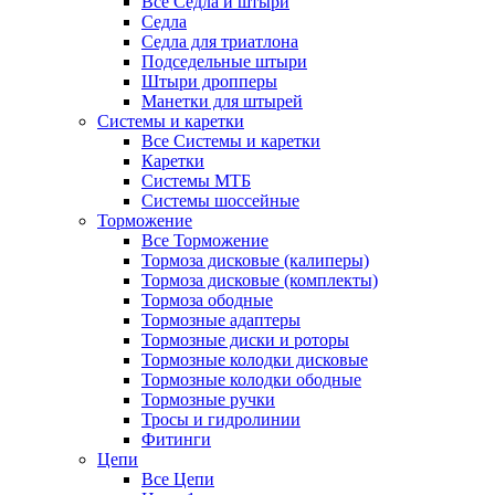
Все Седла и штыри
Седла
Седла для триатлона
Подседельные штыри
Штыри дропперы
Манетки для штырей
Системы и каретки
Все Системы и каретки
Каретки
Системы МТБ
Системы шоссейные
Торможение
Все Торможение
Тормоза дисковые (калиперы)
Тормоза дисковые (комплекты)
Тормоза ободные
Тормозные адаптеры
Тормозные диски и роторы
Тормозные колодки дисковые
Тормозные колодки ободные
Тормозные ручки
Тросы и гидролинии
Фитинги
Цепи
Все Цепи