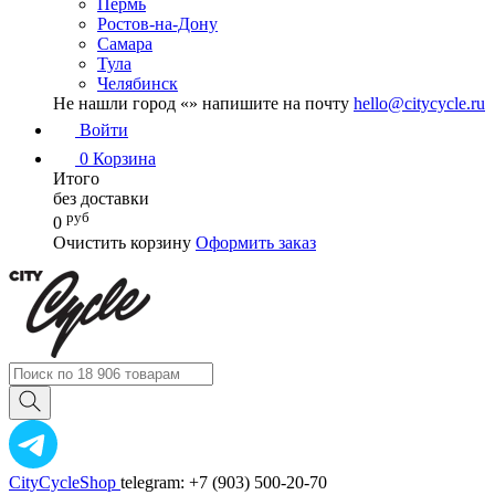
Пермь
Ростов-на-Дону
Самара
Тула
Челябинск
Не нашли город «
» напишите на почту
hello@citycycle.ru
Войти
0
Корзина
Итого
без доставки
руб
0
Очистить корзину
Оформить заказ
CityCycleShop
telegram: +7 (903) 500-20-70