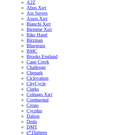
A2Z
Abus
Хит
Ass Savers
Assos
Хит
Bianchi
Хит
Biemme
Хит
Bike Hand
Birzman
Bluegrass
BMC
Brooks England
Cane Creek
Challenge
Chepark
Ciclovation
CityCycle
Clarks
Colnago
Хит
Continental
Crono
Cycplus
Dahon
Deda
DMT
e*Thirteen