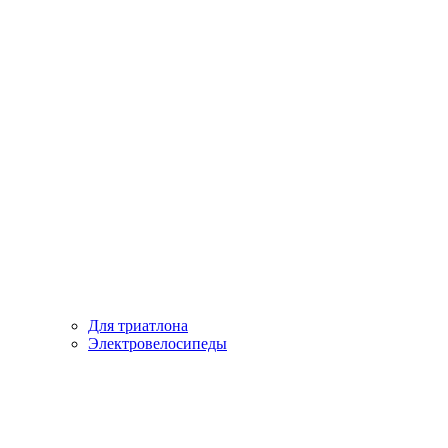
Для триатлона
Электровелосипеды