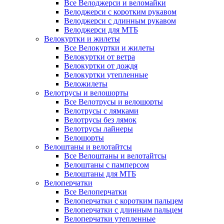
Все Велоджерси и веломайки
Велоджерси с коротким рукавом
Велоджерси с длинным рукавом
Велоджерси для МТБ
Велокуртки и жилеты
Все Велокуртки и жилеты
Велокуртки от ветра
Велокуртки от дождя
Велокуртки утепленные
Веложилеты
Велотрусы и велошорты
Все Велотрусы и велошорты
Велотрусы с лямками
Велотрусы без лямок
Велотрусы лайнеры
Велошорты
Велоштаны и велотайтсы
Все Велоштаны и велотайтсы
Велоштаны с памперсом
Велоштаны для МТБ
Велоперчатки
Все Велоперчатки
Велоперчатки с коротким пальцем
Велоперчатки с длинным пальцем
Велоперчатки утепленные