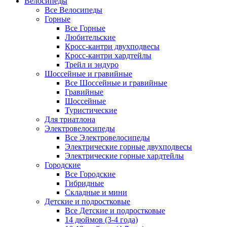
Велосипеды
Все Велосипеды
Горные
Все Горные
Любительские
Кросс-кантри двухподвесы
Кросс-кантри хардтейлы
Трейл и эндуро
Шоссейные и гравийные
Все Шоссейные и гравийные
Гравийные
Шоссейные
Туристические
Для триатлона
Электровелосипеды
Все Электровелосипеды
Электрические горные двухподвесы
Электрические горные хардтейлы
Городские
Все Городские
Гибридные
Складные и мини
Детские и подростковые
Все Детские и подростковые
14 дюймов (3-4 года)