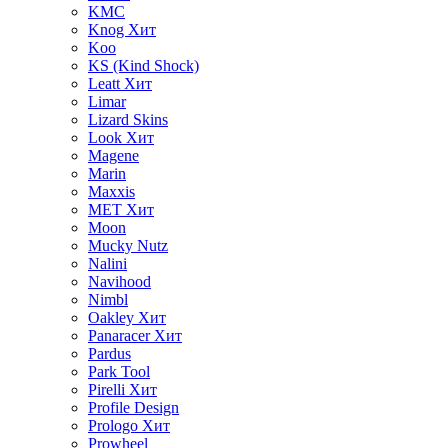
KMC
Knog
Хит
Koo
KS (Kind Shock)
Leatt
Хит
Limar
Lizard Skins
Look
Хит
Magene
Marin
Maxxis
MET
Хит
Moon
Mucky Nutz
Nalini
Navihood
Nimbl
Oakley
Хит
Panaracer
Хит
Pardus
Park Tool
Pirelli
Хит
Profile Design
Prologo
Хит
Prowheel