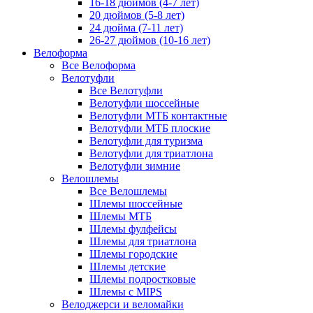
16-18 дюймов (4-7 лет)
20 дюймов (5-8 лет)
24 дюйма (7-11 лет)
26-27 дюймов (10-16 лет)
Велоформа
Все Велоформа
Велотуфли
Все Велотуфли
Велотуфли шоссейные
Велотуфли МТБ контактные
Велотуфли МТБ плоские
Велотуфли для туризма
Велотуфли для триатлона
Велотуфли зимние
Велошлемы
Все Велошлемы
Шлемы шоссейные
Шлемы МТБ
Шлемы фулфейсы
Шлемы для триатлона
Шлемы городские
Шлемы детские
Шлемы подростковые
Шлемы с MIPS
Велоджерси и веломайки