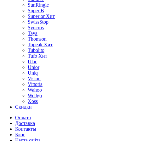
SunRingle
Super B
Superior
Хит
SwissStop
Syncros
Taya
Thomson
Topeak
Хит
Tubolito
Tufo
Хит
Ulac
Unior
Uniq
Vision
Vittoria
Wahoo
Wellgo
Xoss
Скидки
Оплата
Доставка
Контакты
Блог
Карта сайта