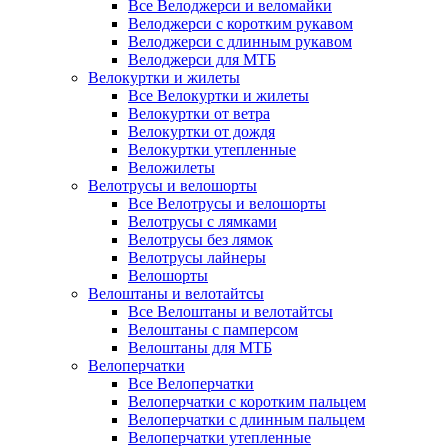
Все Велоджерси и веломайки
Велоджерси с коротким рукавом
Велоджерси с длинным рукавом
Велоджерси для МТБ
Велокуртки и жилеты
Все Велокуртки и жилеты
Велокуртки от ветра
Велокуртки от дождя
Велокуртки утепленные
Веложилеты
Велотрусы и велошорты
Все Велотрусы и велошорты
Велотрусы с лямками
Велотрусы без лямок
Велотрусы лайнеры
Велошорты
Велоштаны и велотайтсы
Все Велоштаны и велотайтсы
Велоштаны с памперсом
Велоштаны для МТБ
Велоперчатки
Все Велоперчатки
Велоперчатки с коротким пальцем
Велоперчатки с длинным пальцем
Велоперчатки утепленные