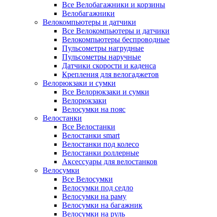
Все Велобагажники и корзины
Велобагажники
Велокомпьютеры и датчики
Все Велокомпьютеры и датчики
Велокомпьютеры беспроводные
Пульсометры нагрудные
Пульсометры наручные
Датчики скорости и каденса
Крепления для велогаджетов
Велорюкзаки и сумки
Все Велорюкзаки и сумки
Велорюкзаки
Велосумки на пояс
Велостанки
Все Велостанки
Велостанки smart
Велостанки под колесо
Велостанки роллерные
Аксессуары для велостанков
Велосумки
Все Велосумки
Велосумки под седло
Велосумки на раму
Велосумки на багажник
Велосумки на руль