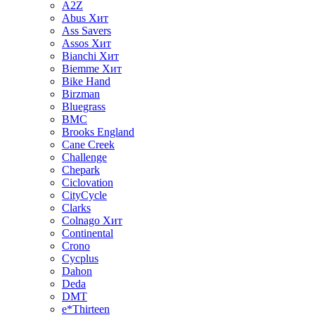
A2Z
Abus
Хит
Ass Savers
Assos
Хит
Bianchi
Хит
Biemme
Хит
Bike Hand
Birzman
Bluegrass
BMC
Brooks England
Cane Creek
Challenge
Chepark
Ciclovation
CityCycle
Clarks
Colnago
Хит
Continental
Crono
Cycplus
Dahon
Deda
DMT
e*Thirteen