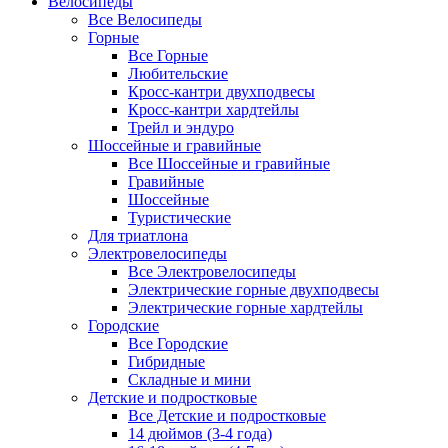
Велосипеды
Все Велосипеды
Горные
Все Горные
Любительские
Кросс-кантри двухподвесы
Кросс-кантри хардтейлы
Трейл и эндуро
Шоссейные и гравийные
Все Шоссейные и гравийные
Гравийные
Шоссейные
Туристические
Для триатлона
Электровелосипеды
Все Электровелосипеды
Электрические горные двухподвесы
Электрические горные хардтейлы
Городские
Все Городские
Гибридные
Складные и мини
Детские и подростковые
Все Детские и подростковые
14 дюймов (3-4 года)