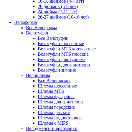
16-18 дюймов (4-7 лет)
20 дюймов (5-8 лет)
24 дюйма (7-11 лет)
26-27 дюймов (10-16 лет)
Велоформа
Все Велоформа
Велотуфли
Все Велотуфли
Велотуфли шоссейные
Велотуфли МТБ контактные
Велотуфли МТБ плоские
Велотуфли для туризма
Велотуфли для триатлона
Велотуфли зимние
Велошлемы
Все Велошлемы
Шлемы шоссейные
Шлемы МТБ
Шлемы фулфейсы
Шлемы для триатлона
Шлемы городские
Шлемы детские
Шлемы подростковые
Шлемы с MIPS
Велоджерси и веломайки