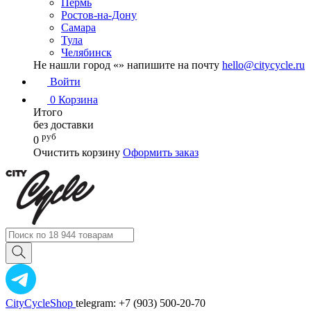
Пермь
Ростов-на-Дону
Самара
Тула
Челябинск
Не нашли город «
» напишите на почту
hello@citycycle.ru
Войти
0
Корзина
Итого
без доставки
руб
0
Очистить корзину
Оформить заказ
CityCycleShop
telegram: +7 (903) 500-20-70