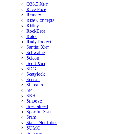
Q36.5
Хит
Race Face
Remerx
Ride Concepts
Ridley
RockBros
Rotor
Rudy Project
Santini
Хит
Schwalbe
Scicon
Scott
Хит
SDG
Seatylock
Sensah
Shimano
Sidi
SKS
Smoove
Specialized
Sportful
Хит
Sram
Stan's No Tubes
SUMC
Sunrace