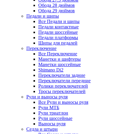
Обода 28 дюймов
Обода 29 дюймов
Педали и шипы
Все Педали и шипы
Педали контактные
Педали шоссейные
Педали платформы
Шипы для педалей
Переключение
Все Переключение
Манетки и шифтеры
Манетки шоссейные
Shimano Di2
Переключатели задние
Переключатели передние
Ролики переключателей
Тросы переключателей
Рули и выносы руля
Все Рули и выносы руля
Рули МТБ
Рули триатлон
Рули шоссейные
Выносы руля
Седла и штыри