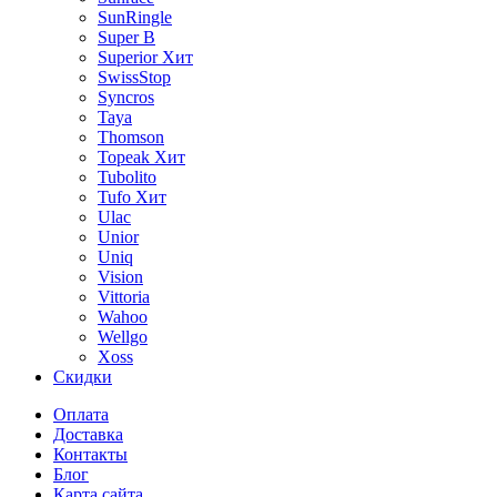
SunRingle
Super B
Superior
Хит
SwissStop
Syncros
Taya
Thomson
Topeak
Хит
Tubolito
Tufo
Хит
Ulac
Unior
Uniq
Vision
Vittoria
Wahoo
Wellgo
Xoss
Скидки
Оплата
Доставка
Контакты
Блог
Карта сайта