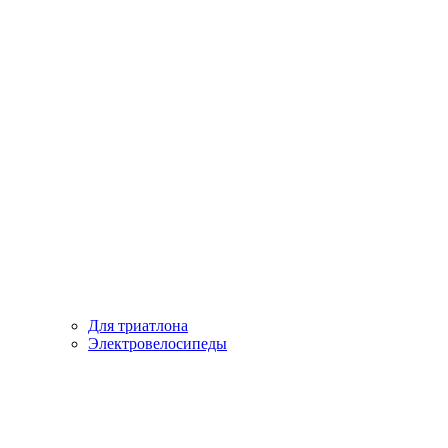
Для триатлона
Электровелосипеды