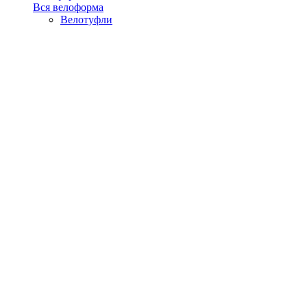
Вся велоформа
Велотуфли