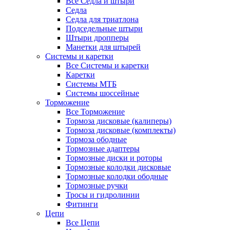
Все Седла и штыри
Седла
Седла для триатлона
Подседельные штыри
Штыри дропперы
Манетки для штырей
Системы и каретки
Все Системы и каретки
Каретки
Системы МТБ
Системы шоссейные
Торможение
Все Торможение
Тормоза дисковые (калиперы)
Тормоза дисковые (комплекты)
Тормоза ободные
Тормозные адаптеры
Тормозные диски и роторы
Тормозные колодки дисковые
Тормозные колодки ободные
Тормозные ручки
Тросы и гидролинии
Фитинги
Цепи
Все Цепи