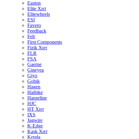
Easton
Elite
Хит
Elitewheels
ESI
Favero
Feedback
Felt
First Components
Fizik
Хит
FLR
FSA
Gaerne
Gineyea
Giyo
Gobik
Hagen
Haibike
Hanseline
HJC
HT
Хит
IXS
Jagwire
K-Edge
Kask
Хит
Kenda