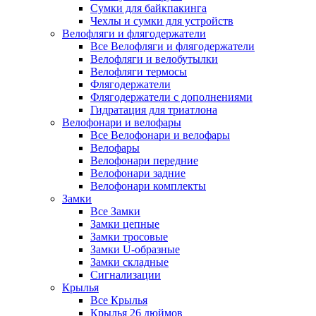
Сумки для байкпакинга
Чехлы и сумки для устройств
Велофляги и флягодержатели
Все Велофляги и флягодержатели
Велофляги и велобутылки
Велофляги термосы
Флягодержатели
Флягодержатели с дополнениями
Гидратация для триатлона
Велофонари и велофары
Все Велофонари и велофары
Велофары
Велофонари передние
Велофонари задние
Велофонари комплекты
Замки
Все Замки
Замки цепные
Замки тросовые
Замки U-образные
Замки складные
Сигнализации
Крылья
Все Крылья
Крылья 26 дюймов