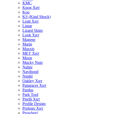
KMC
Knog
Хит
Koo
KS (Kind Shock)
Leatt
Хит
Limar
Lizard Skins
Look
Хит
Magene
Marin
Maxxis
MET
Хит
Moon
Mucky Nutz
Nalini
Navihood
Nimbl
Oakley
Хит
Panaracer
Хит
Pardus
Park Tool
Pirelli
Хит
Profile Design
Prologo
Хит
Prowheel