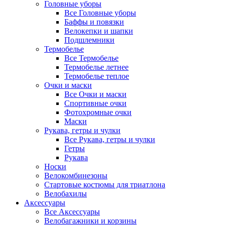
Головные уборы
Все Головные уборы
Баффы и повязки
Велокепки и шапки
Подшлемники
Термобелье
Все Термобелье
Термобелье летнее
Термобелье теплое
Очки и маски
Все Очки и маски
Спортивные очки
Фотохромные очки
Маски
Рукава, гетры и чулки
Все Рукава, гетры и чулки
Гетры
Рукава
Носки
Велокомбинезоны
Стартовые костюмы для триатлона
Велобахилы
Аксессуары
Все Аксессуары
Велобагажники и корзины