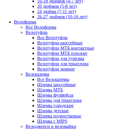
16-18 дюймов (4-7 лет)
20 дюймов (5-8 лет)
24 дюйма (7-11 лет)
26-27 дюймов (10-16 лет)
Велоформа
Все Велоформа
Велотуфли
Все Велотуфли
Велотуфли шоссейные
Велотуфли МТБ контактные
Велотуфли МТБ плоские
Велотуфли для туризма
Велотуфли для триатлона
Велотуфли зимние
Велошлемы
Все Велошлемы
Шлемы шоссейные
Шлемы МТБ
Шлемы фулфейсы
Шлемы для триатлона
Шлемы городские
Шлемы детские
Шлемы подростковые
Шлемы с MIPS
Велоджерси и веломайки