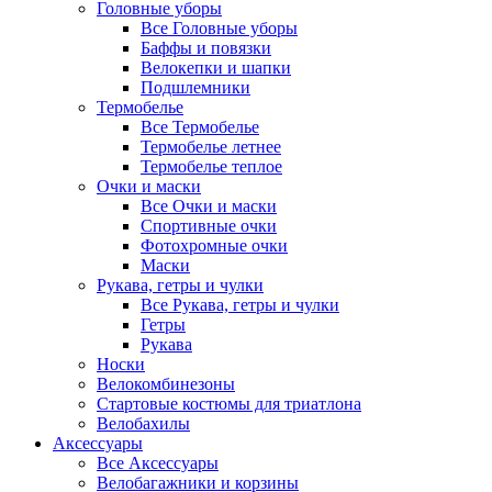
Головные уборы
Все Головные уборы
Баффы и повязки
Велокепки и шапки
Подшлемники
Термобелье
Все Термобелье
Термобелье летнее
Термобелье теплое
Очки и маски
Все Очки и маски
Спортивные очки
Фотохромные очки
Маски
Рукава, гетры и чулки
Все Рукава, гетры и чулки
Гетры
Рукава
Носки
Велокомбинезоны
Стартовые костюмы для триатлона
Велобахилы
Аксессуары
Все Аксессуары
Велобагажники и корзины