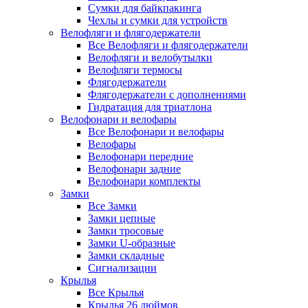
Сумки для байкпакинга
Чехлы и сумки для устройств
Велофляги и флягодержатели
Все Велофляги и флягодержатели
Велофляги и велобутылки
Велофляги термосы
Флягодержатели
Флягодержатели с дополнениями
Гидратация для триатлона
Велофонари и велофары
Все Велофонари и велофары
Велофары
Велофонари передние
Велофонари задние
Велофонари комплекты
Замки
Все Замки
Замки цепные
Замки тросовые
Замки U-образные
Замки складные
Сигнализации
Крылья
Все Крылья
Крылья 26 дюймов