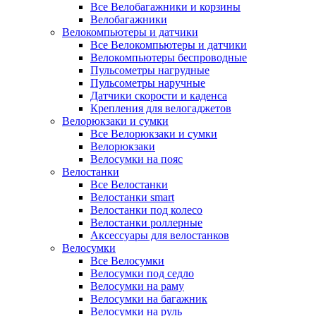
Все Велобагажники и корзины
Велобагажники
Велокомпьютеры и датчики
Все Велокомпьютеры и датчики
Велокомпьютеры беспроводные
Пульсометры нагрудные
Пульсометры наручные
Датчики скорости и каденса
Крепления для велогаджетов
Велорюкзаки и сумки
Все Велорюкзаки и сумки
Велорюкзаки
Велосумки на пояс
Велостанки
Все Велостанки
Велостанки smart
Велостанки под колесо
Велостанки роллерные
Аксессуары для велостанков
Велосумки
Все Велосумки
Велосумки под седло
Велосумки на раму
Велосумки на багажник
Велосумки на руль