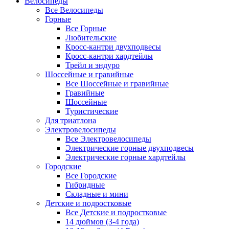
Велосипеды
Все Велосипеды
Горные
Все Горные
Любительские
Кросс-кантри двухподвесы
Кросс-кантри хардтейлы
Трейл и эндуро
Шоссейные и гравийные
Все Шоссейные и гравийные
Гравийные
Шоссейные
Туристические
Для триатлона
Электровелосипеды
Все Электровелосипеды
Электрические горные двухподвесы
Электрические горные хардтейлы
Городские
Все Городские
Гибридные
Складные и мини
Детские и подростковые
Все Детские и подростковые
14 дюймов (3-4 года)