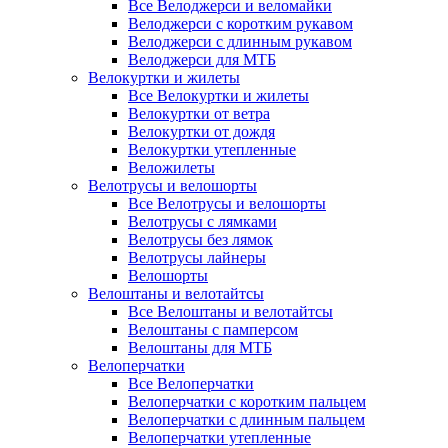
Все Велоджерси и веломайки
Велоджерси с коротким рукавом
Велоджерси с длинным рукавом
Велоджерси для МТБ
Велокуртки и жилеты
Все Велокуртки и жилеты
Велокуртки от ветра
Велокуртки от дождя
Велокуртки утепленные
Веложилеты
Велотрусы и велошорты
Все Велотрусы и велошорты
Велотрусы с лямками
Велотрусы без лямок
Велотрусы лайнеры
Велошорты
Велоштаны и велотайтсы
Все Велоштаны и велотайтсы
Велоштаны с памперсом
Велоштаны для МТБ
Велоперчатки
Все Велоперчатки
Велоперчатки с коротким пальцем
Велоперчатки с длинным пальцем
Велоперчатки утепленные