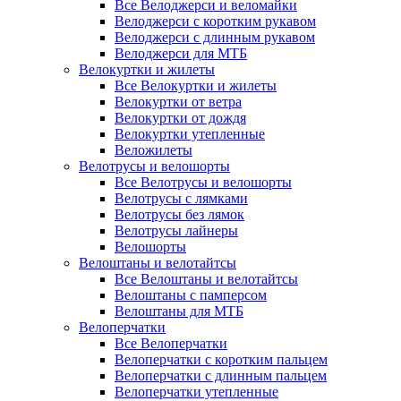
Все Велоджерси и веломайки
Велоджерси с коротким рукавом
Велоджерси с длинным рукавом
Велоджерси для МТБ
Велокуртки и жилеты
Все Велокуртки и жилеты
Велокуртки от ветра
Велокуртки от дождя
Велокуртки утепленные
Веложилеты
Велотрусы и велошорты
Все Велотрусы и велошорты
Велотрусы с лямками
Велотрусы без лямок
Велотрусы лайнеры
Велошорты
Велоштаны и велотайтсы
Все Велоштаны и велотайтсы
Велоштаны с памперсом
Велоштаны для МТБ
Велоперчатки
Все Велоперчатки
Велоперчатки с коротким пальцем
Велоперчатки с длинным пальцем
Велоперчатки утепленные