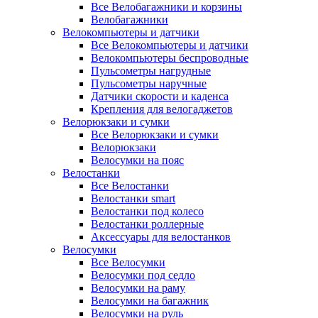
Все Велобагажники и корзины
Велобагажники
Велокомпьютеры и датчики
Все Велокомпьютеры и датчики
Велокомпьютеры беспроводные
Пульсометры нагрудные
Пульсометры наручные
Датчики скорости и каденса
Крепления для велогаджетов
Велорюкзаки и сумки
Все Велорюкзаки и сумки
Велорюкзаки
Велосумки на пояс
Велостанки
Все Велостанки
Велостанки smart
Велостанки под колесо
Велостанки роллерные
Аксессуары для велостанков
Велосумки
Все Велосумки
Велосумки под седло
Велосумки на раму
Велосумки на багажник
Велосумки на руль