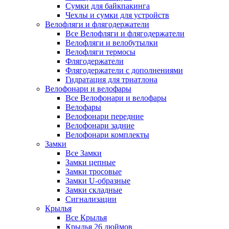
Сумки для байкпакинга
Чехлы и сумки для устройств
Велофляги и флягодержатели
Все Велофляги и флягодержатели
Велофляги и велобутылки
Велофляги термосы
Флягодержатели
Флягодержатели с дополнениями
Гидратация для триатлона
Велофонари и велофары
Все Велофонари и велофары
Велофары
Велофонари передние
Велофонари задние
Велофонари комплекты
Замки
Все Замки
Замки цепные
Замки тросовые
Замки U-образные
Замки складные
Сигнализации
Крылья
Все Крылья
Крылья 26 дюймов