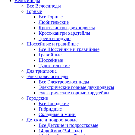
Велосипеды
Все Велосипеды
Горные
Все Горные
Любительские
Кросс-кантри двухподвесы
Кросс-кантри хардтейлы
Трейл и эндуро
Шоссейные и гравийные
Все Шоссейные и гравийные
Гравийные
Шоссейные
Туристические
Для триатлона
Электровелосипеды
Все Электровелосипеды
Электрические горные двухподвесы
Электрические горные хардтейлы
Городские
Все Городские
Гибридные
Складные и мини
Детские и подростковые
Все Детские и подростковые
14 дюймов (3-4 года)