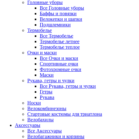
Головные уборы
Все Головные уборы
Баффы и повязки
Велокепки и шапки
Подшлемники
Термобелье
Все Термобелье
Термобелье летнее
Термобелье теплое
Очки и маски
Все Очки и маски
Спортивные очки
Фотохромные очки
Маски
Рукава, гетры и чулки
Все Рукава, гетры и чулки
Гетры
Рукава
Носки
Велокомбинезоны
Стартовые костюмы для триатлона
Велобахилы
Аксессуары
Все Аксессуары
Велобагажники и корзины