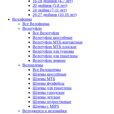
16-18 дюймов (4-7 лет)
20 дюймов (5-8 лет)
24 дюйма (7-11 лет)
26-27 дюймов (10-16 лет)
Велоформа
Все Велоформа
Велотуфли
Все Велотуфли
Велотуфли шоссейные
Велотуфли МТБ контактные
Велотуфли МТБ плоские
Велотуфли для туризма
Велотуфли для триатлона
Велотуфли зимние
Велошлемы
Все Велошлемы
Шлемы шоссейные
Шлемы МТБ
Шлемы фулфейсы
Шлемы для триатлона
Шлемы городские
Шлемы детские
Шлемы подростковые
Шлемы с MIPS
Велоджерси и веломайки