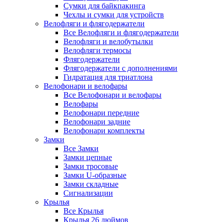
Сумки для байкпакинга
Чехлы и сумки для устройств
Велофляги и флягодержатели
Все Велофляги и флягодержатели
Велофляги и велобутылки
Велофляги термосы
Флягодержатели
Флягодержатели с дополнениями
Гидратация для триатлона
Велофонари и велофары
Все Велофонари и велофары
Велофары
Велофонари передние
Велофонари задние
Велофонари комплекты
Замки
Все Замки
Замки цепные
Замки тросовые
Замки U-образные
Замки складные
Сигнализации
Крылья
Все Крылья
Крылья 26 дюймов