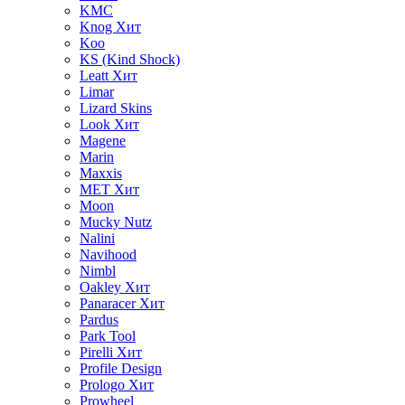
KMC
Knog
Хит
Koo
KS (Kind Shock)
Leatt
Хит
Limar
Lizard Skins
Look
Хит
Magene
Marin
Maxxis
MET
Хит
Moon
Mucky Nutz
Nalini
Navihood
Nimbl
Oakley
Хит
Panaracer
Хит
Pardus
Park Tool
Pirelli
Хит
Profile Design
Prologo
Хит
Prowheel