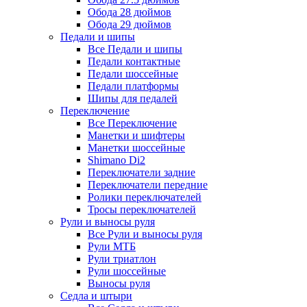
Обода 28 дюймов
Обода 29 дюймов
Педали и шипы
Все Педали и шипы
Педали контактные
Педали шоссейные
Педали платформы
Шипы для педалей
Переключение
Все Переключение
Манетки и шифтеры
Манетки шоссейные
Shimano Di2
Переключатели задние
Переключатели передние
Ролики переключателей
Тросы переключателей
Рули и выносы руля
Все Рули и выносы руля
Рули МТБ
Рули триатлон
Рули шоссейные
Выносы руля
Седла и штыри