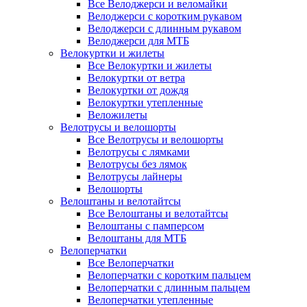
Все Велоджерси и веломайки
Велоджерси с коротким рукавом
Велоджерси с длинным рукавом
Велоджерси для МТБ
Велокуртки и жилеты
Все Велокуртки и жилеты
Велокуртки от ветра
Велокуртки от дождя
Велокуртки утепленные
Веложилеты
Велотрусы и велошорты
Все Велотрусы и велошорты
Велотрусы с лямками
Велотрусы без лямок
Велотрусы лайнеры
Велошорты
Велоштаны и велотайтсы
Все Велоштаны и велотайтсы
Велоштаны с памперсом
Велоштаны для МТБ
Велоперчатки
Все Велоперчатки
Велоперчатки с коротким пальцем
Велоперчатки с длинным пальцем
Велоперчатки утепленные