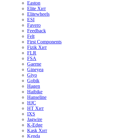
Easton
Elite
Хит
Elitewheels
ESI
Favero
Feedback
Felt
First Components
Fizik
Хит
FLR
FSA
Gaerne
Gineyea
Giyo
Gobik
Hagen
Haibike
Hanseline
HJC
HT
Хит
IXS
Jagwire
K-Edge
Kask
Хит
Kenda