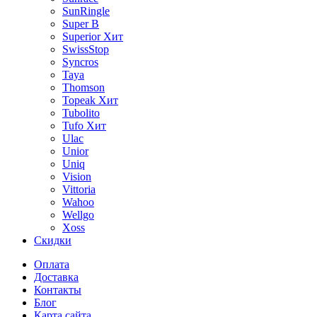
SunRingle
Super B
Superior
Хит
SwissStop
Syncros
Taya
Thomson
Topeak
Хит
Tubolito
Tufo
Хит
Ulac
Unior
Uniq
Vision
Vittoria
Wahoo
Wellgo
Xoss
Скидки
Оплата
Доставка
Контакты
Блог
Карта сайта