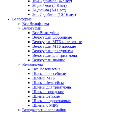
16-18 дюймов (4-7 лет)
20 дюймов (5-8 лет)
24 дюйма (7-11 лет)
26-27 дюймов (10-16 лет)
Велоформа
Все Велоформа
Велотуфли
Все Велотуфли
Велотуфли шоссейные
Велотуфли МТБ контактные
Велотуфли МТБ плоские
Велотуфли для туризма
Велотуфли для триатлона
Велотуфли зимние
Велошлемы
Все Велошлемы
Шлемы шоссейные
Шлемы МТБ
Шлемы фулфейсы
Шлемы для триатлона
Шлемы городские
Шлемы детские
Шлемы подростковые
Шлемы с MIPS
Велоджерси и веломайки