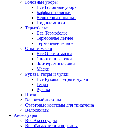
Головные уборы
Все Головные уборы
Баффы и повязки
Велокепки и шапки
Подшлемники
Термобелье
Все Термобелье
Термобелье летнее
Термобелье теплое
Очки и маски
Все Очки и маски
Спортивные очки
Фотохромные очки
Маски
Рукава, гетры и чулки
Все Рукава, гетры и чулки
Гетры
Рукава
Носки
Велокомбинезоны
Стартовые костюмы для триатлона
Велобахилы
Аксессуары
Все Аксессуары
Велобагажники и корзины