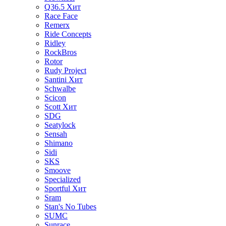
Q36.5
Хит
Race Face
Remerx
Ride Concepts
Ridley
RockBros
Rotor
Rudy Project
Santini
Хит
Schwalbe
Scicon
Scott
Хит
SDG
Seatylock
Sensah
Shimano
Sidi
SKS
Smoove
Specialized
Sportful
Хит
Sram
Stan's No Tubes
SUMC
Sunrace