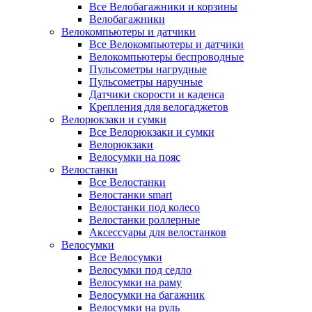
Все Велобагажники и корзины
Велобагажники
Велокомпьютеры и датчики
Все Велокомпьютеры и датчики
Велокомпьютеры беспроводные
Пульсометры нагрудные
Пульсометры наручные
Датчики скорости и каденса
Крепления для велогаджетов
Велорюкзаки и сумки
Все Велорюкзаки и сумки
Велорюкзаки
Велосумки на пояс
Велостанки
Все Велостанки
Велостанки smart
Велостанки под колесо
Велостанки роллерные
Аксессуары для велостанков
Велосумки
Все Велосумки
Велосумки под седло
Велосумки на раму
Велосумки на багажник
Велосумки на руль