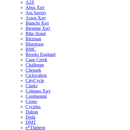
A2Z
Abus
Хит
Ass Savers
Assos
Хит
Bianchi
Хит
Biemme
Хит
Bike Hand
Birzman
Bluegrass
BMC
Brooks England
Cane Creek
Challenge
Chepark
Ciclovation
CityCycle
Clarks
Colnago
Хит
Continental
Crono
Cycplus
Dahon
Deda
DMT
e*Thirteen