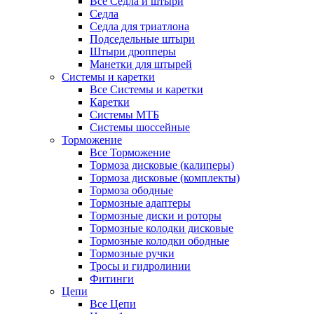
Все Седла и штыри
Седла
Седла для триатлона
Подседельные штыри
Штыри дропперы
Манетки для штырей
Системы и каретки
Все Системы и каретки
Каретки
Системы МТБ
Системы шоссейные
Торможение
Все Торможение
Тормоза дисковые (калиперы)
Тормоза дисковые (комплекты)
Тормоза ободные
Тормозные адаптеры
Тормозные диски и роторы
Тормозные колодки дисковые
Тормозные колодки ободные
Тормозные ручки
Тросы и гидролинии
Фитинги
Цепи
Все Цепи