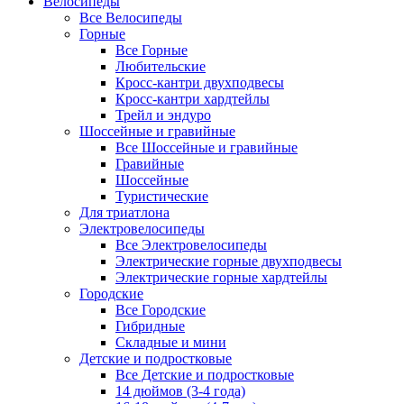
Велосипеды
Все Велосипеды
Горные
Все Горные
Любительские
Кросс-кантри двухподвесы
Кросс-кантри хардтейлы
Трейл и эндуро
Шоссейные и гравийные
Все Шоссейные и гравийные
Гравийные
Шоссейные
Туристические
Для триатлона
Электровелосипеды
Все Электровелосипеды
Электрические горные двухподвесы
Электрические горные хардтейлы
Городские
Все Городские
Гибридные
Складные и мини
Детские и подростковые
Все Детские и подростковые
14 дюймов (3-4 года)