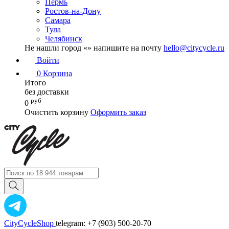
Пермь
Ростов-на-Дону
Самара
Тула
Челябинск
Не нашли город «
» напишите на почту
hello@citycycle.ru
Войти
0
Корзина
Итого
без доставки
руб
0
Очистить корзину
Оформить заказ
CityCycleShop
telegram: +7 (903) 500-20-70