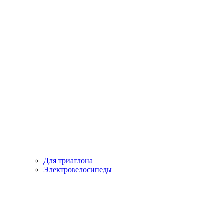
Для триатлона
Электровелосипеды