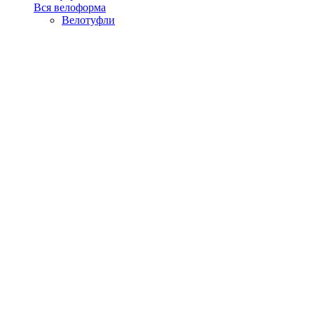
Вся велоформа
Велотуфли