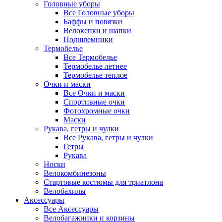
Головные уборы
Все Головные уборы
Баффы и повязки
Велокепки и шапки
Подшлемники
Термобелье
Все Термобелье
Термобелье летнее
Термобелье теплое
Очки и маски
Все Очки и маски
Спортивные очки
Фотохромные очки
Маски
Рукава, гетры и чулки
Все Рукава, гетры и чулки
Гетры
Рукава
Носки
Велокомбинезоны
Стартовые костюмы для триатлона
Велобахилы
Аксессуары
Все Аксессуары
Велобагажники и корзины