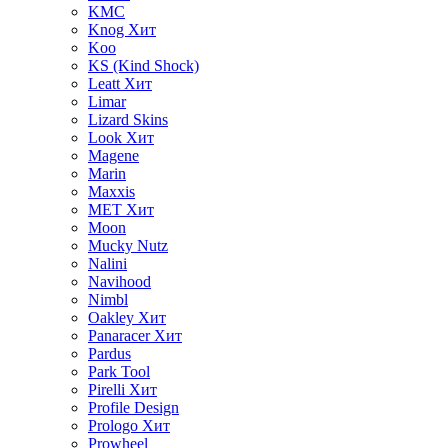
KMC
Knog
Хит
Koo
KS (Kind Shock)
Leatt
Хит
Limar
Lizard Skins
Look
Хит
Magene
Marin
Maxxis
MET
Хит
Moon
Mucky Nutz
Nalini
Navihood
Nimbl
Oakley
Хит
Panaracer
Хит
Pardus
Park Tool
Pirelli
Хит
Profile Design
Prologo
Хит
Prowheel