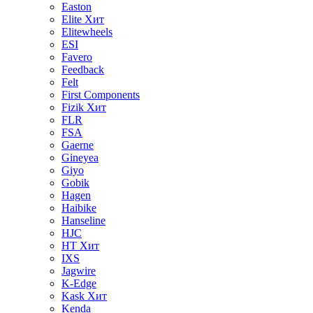
Easton
Elite
Хит
Elitewheels
ESI
Favero
Feedback
Felt
First Components
Fizik
Хит
FLR
FSA
Gaerne
Gineyea
Giyo
Gobik
Hagen
Haibike
Hanseline
HJC
HT
Хит
IXS
Jagwire
K-Edge
Kask
Хит
Kenda