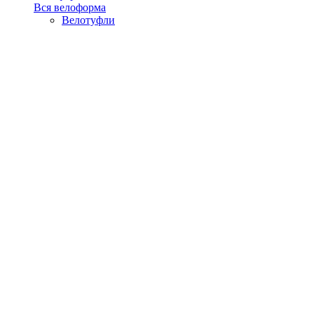
Вся велоформа
Велотуфли