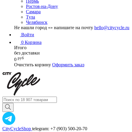
Пермь
Ростов-на-Дону
Самара
Тула
Челябинск
Не нашли город «
» напишите на почту
hello@citycycle.ru
Войти
0
Корзина
Итого
без доставки
руб
0
Очистить корзину
Оформить заказ
CityCycleShop
telegram: +7 (903) 500-20-70