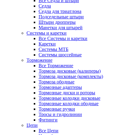
Все Седла и штыри
Седла
Седла для триатлона
Подседельные штыри
Штыри дропперы
Манетки для штырей
Системы и каретки
Все Системы и каретки
Каретки
Системы МТБ
Системы шоссейные
Торможение
Все Торможение
Тормоза дисковые (калиперы)
Тормоза дисковые (комплекты)
Тормоза ободные
Тормозные адаптеры
Тормозные диски и роторы
Тормозные колодки дисковые
Тормозные колодки ободные
Тормозные ручки
Тросы и гидролинии
Фитинги
Цепи
Все Цепи