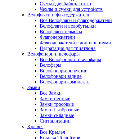
Сумки для байкпакинга
Чехлы и сумки для устройств
Велофляги и флягодержатели
Все Велофляги и флягодержатели
Велофляги и велобутылки
Велофляги термосы
Флягодержатели
Флягодержатели с дополнениями
Гидратация для триатлона
Велофонари и велофары
Все Велофонари и велофары
Велофары
Велофонари передние
Велофонари задние
Велофонари комплекты
Замки
Все Замки
Замки цепные
Замки тросовые
Замки U-образные
Замки складные
Сигнализации
Крылья
Все Крылья
Крылья 26 дюймов