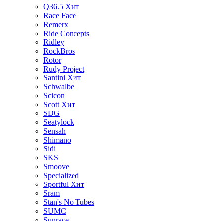
Q36.5
Хит
Race Face
Remerx
Ride Concepts
Ridley
RockBros
Rotor
Rudy Project
Santini
Хит
Schwalbe
Scicon
Scott
Хит
SDG
Seatylock
Sensah
Shimano
Sidi
SKS
Smoove
Specialized
Sportful
Хит
Sram
Stan's No Tubes
SUMC
Sunrace