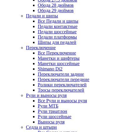
Обода 28 дюймов
Обода 29 дюймов
Педали и шипы
Все Педали и шипы
Педали контактные
Педали шоссейные
Педали платформы
Шипы для педалей
Переключение
Все Переключение
Манетки и шифтеры
Манетки шоссейные
Shimano Di2
Переключатели задние
Переключатели передние
Ролики переключателей
Тросы переключателей
Рули и выносы руля
Все Рули и выносы руля
Рули МТБ
Рули триатлон
Рули шоссейные
Выносы руля
Седла и штыри