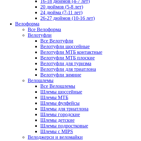
16-18 дюймов (4-7 лет)
20 дюймов (5-8 лет)
24 дюйма (7-11 лет)
26-27 дюймов (10-16 лет)
Велоформа
Все Велоформа
Велотуфли
Все Велотуфли
Велотуфли шоссейные
Велотуфли МТБ контактные
Велотуфли МТБ плоские
Велотуфли для туризма
Велотуфли для триатлона
Велотуфли зимние
Велошлемы
Все Велошлемы
Шлемы шоссейные
Шлемы МТБ
Шлемы фулфейсы
Шлемы для триатлона
Шлемы городские
Шлемы детские
Шлемы подростковые
Шлемы с MIPS
Велоджерси и веломайки