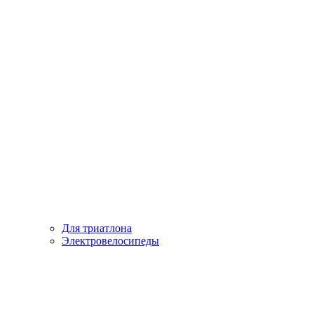
Для триатлона
Электровелосипеды