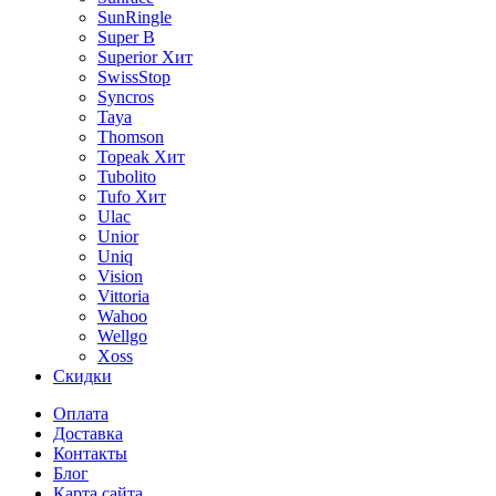
SunRingle
Super B
Superior
Хит
SwissStop
Syncros
Taya
Thomson
Topeak
Хит
Tubolito
Tufo
Хит
Ulac
Unior
Uniq
Vision
Vittoria
Wahoo
Wellgo
Xoss
Скидки
Оплата
Доставка
Контакты
Блог
Карта сайта