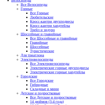
Велосипеды
Все Велосипеды
Горные
Все Горные
Любительские
Кросс-кантри двухподвесы
Кросс-кантри хардтейлы
Трейл и эндуро
Шоссейные и гравийные
Все Шоссейные и гравийные
Гравийные
Шоссейные
Туристические
Для триатлона
Электровелосипеды
Все Электровелосипеды
Электрические горные двухподвесы
Электрические горные хардтейлы
Городские
Все Городские
Гибридные
Складные и мини
Детские и подростковые
Все Детские и подростковые
14 дюймов (3-4 года)