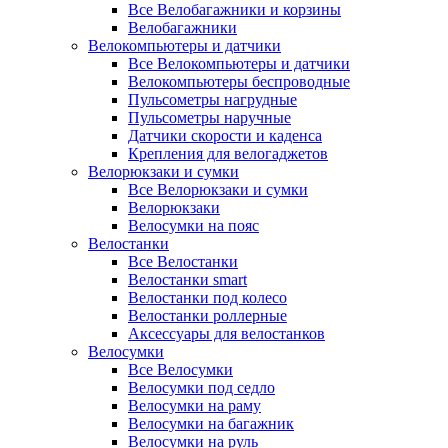
Все Велобагажники и корзины
Велобагажники
Велокомпьютеры и датчики
Все Велокомпьютеры и датчики
Велокомпьютеры беспроводные
Пульсометры нагрудные
Пульсометры наручные
Датчики скорости и каденса
Крепления для велогаджетов
Велорюкзаки и сумки
Все Велорюкзаки и сумки
Велорюкзаки
Велосумки на пояс
Велостанки
Все Велостанки
Велостанки smart
Велостанки под колесо
Велостанки роллерные
Аксессуары для велостанков
Велосумки
Все Велосумки
Велосумки под седло
Велосумки на раму
Велосумки на багажник
Велосумки на руль