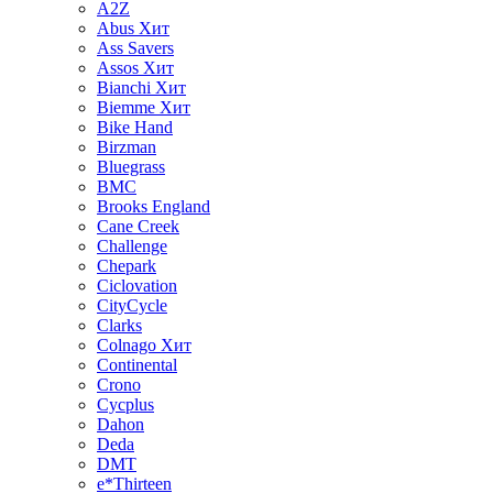
A2Z
Abus
Хит
Ass Savers
Assos
Хит
Bianchi
Хит
Biemme
Хит
Bike Hand
Birzman
Bluegrass
BMC
Brooks England
Cane Creek
Challenge
Chepark
Ciclovation
CityCycle
Clarks
Colnago
Хит
Continental
Crono
Cycplus
Dahon
Deda
DMT
e*Thirteen