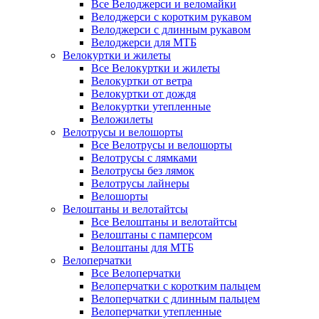
Все Велоджерси и веломайки
Велоджерси с коротким рукавом
Велоджерси с длинным рукавом
Велоджерси для МТБ
Велокуртки и жилеты
Все Велокуртки и жилеты
Велокуртки от ветра
Велокуртки от дождя
Велокуртки утепленные
Веложилеты
Велотрусы и велошорты
Все Велотрусы и велошорты
Велотрусы с лямками
Велотрусы без лямок
Велотрусы лайнеры
Велошорты
Велоштаны и велотайтсы
Все Велоштаны и велотайтсы
Велоштаны с памперсом
Велоштаны для МТБ
Велоперчатки
Все Велоперчатки
Велоперчатки с коротким пальцем
Велоперчатки с длинным пальцем
Велоперчатки утепленные