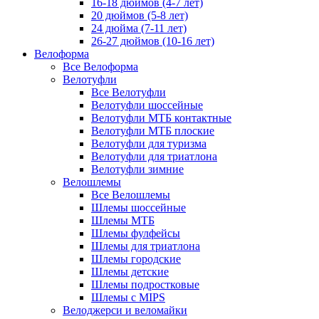
16-18 дюймов (4-7 лет)
20 дюймов (5-8 лет)
24 дюйма (7-11 лет)
26-27 дюймов (10-16 лет)
Велоформа
Все Велоформа
Велотуфли
Все Велотуфли
Велотуфли шоссейные
Велотуфли МТБ контактные
Велотуфли МТБ плоские
Велотуфли для туризма
Велотуфли для триатлона
Велотуфли зимние
Велошлемы
Все Велошлемы
Шлемы шоссейные
Шлемы МТБ
Шлемы фулфейсы
Шлемы для триатлона
Шлемы городские
Шлемы детские
Шлемы подростковые
Шлемы с MIPS
Велоджерси и веломайки