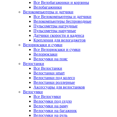
Все Велобагажники и корзины
Велобагажники
Велокомпьютеры и датчики
Все Велокомпьютеры и датчики
Велокомпьютеры беспроводные
Пульсометры нагрудные
Пульсометры наручные
Датчики скорости и каденса
Крепления для велогаджетов
Велорюкзаки и сумки
Все Велорюкзаки и сумки
Велорюкзаки
Велосумки на пояс
Велостанки
Все Велостанки
Велостанки smart
Велостанки под колесо
Велостанки роллерные
Аксессуары для велостанков
Велосумки
Все Велосумки
Велосумки под седло
Велосумки на раму
Велосумки на багажник
Велосумки на руль