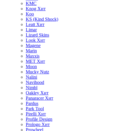
KMC
Knog
Хит
Koo
KS (Kind Shock)
Leatt
Хит
Limar
Lizard Skins
Look
Хит
Magene
Marin
Maxxis
MET
Хит
Moon
Mucky Nutz
Nalini
Navihood
Nimbl
Oakley
Хит
Panaracer
Хит
Pardus
Park Tool
Pirelli
Хит
Profile Design
Prologo
Хит
Prowheel