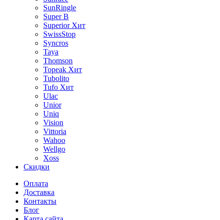
SunRingle
Super B
Superior
Хит
SwissStop
Syncros
Taya
Thomson
Topeak
Хит
Tubolito
Tufo
Хит
Ulac
Unior
Uniq
Vision
Vittoria
Wahoo
Wellgo
Xoss
Скидки
Оплата
Доставка
Контакты
Блог
Карта сайта