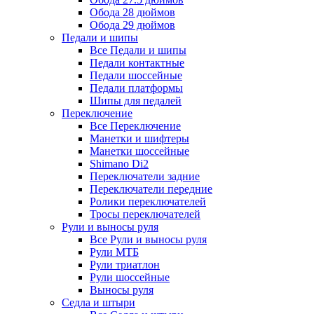
Обода 28 дюймов
Обода 29 дюймов
Педали и шипы
Все Педали и шипы
Педали контактные
Педали шоссейные
Педали платформы
Шипы для педалей
Переключение
Все Переключение
Манетки и шифтеры
Манетки шоссейные
Shimano Di2
Переключатели задние
Переключатели передние
Ролики переключателей
Тросы переключателей
Рули и выносы руля
Все Рули и выносы руля
Рули МТБ
Рули триатлон
Рули шоссейные
Выносы руля
Седла и штыри