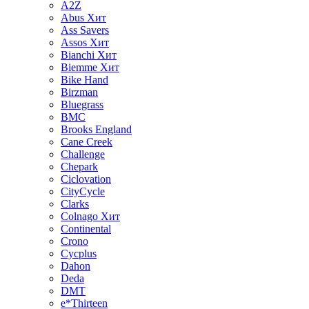
A2Z
Abus
Хит
Ass Savers
Assos
Хит
Bianchi
Хит
Biemme
Хит
Bike Hand
Birzman
Bluegrass
BMC
Brooks England
Cane Creek
Challenge
Chepark
Ciclovation
CityCycle
Clarks
Colnago
Хит
Continental
Crono
Cycplus
Dahon
Deda
DMT
e*Thirteen