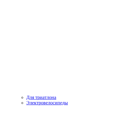
Для триатлона
Электровелосипеды