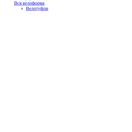
Вся велоформа
Велотуфли