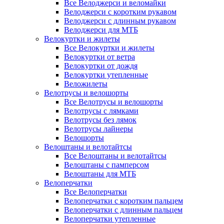
Все Велоджерси и веломайки
Велоджерси с коротким рукавом
Велоджерси с длинным рукавом
Велоджерси для МТБ
Велокуртки и жилеты
Все Велокуртки и жилеты
Велокуртки от ветра
Велокуртки от дождя
Велокуртки утепленные
Веложилеты
Велотрусы и велошорты
Все Велотрусы и велошорты
Велотрусы с лямками
Велотрусы без лямок
Велотрусы лайнеры
Велошорты
Велоштаны и велотайтсы
Все Велоштаны и велотайтсы
Велоштаны с памперсом
Велоштаны для МТБ
Велоперчатки
Все Велоперчатки
Велоперчатки с коротким пальцем
Велоперчатки с длинным пальцем
Велоперчатки утепленные