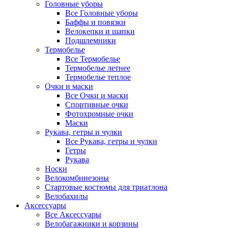
Головные уборы
Все Головные уборы
Баффы и повязки
Велокепки и шапки
Подшлемники
Термобелье
Все Термобелье
Термобелье летнее
Термобелье теплое
Очки и маски
Все Очки и маски
Спортивные очки
Фотохромные очки
Маски
Рукава, гетры и чулки
Все Рукава, гетры и чулки
Гетры
Рукава
Носки
Велокомбинезоны
Стартовые костюмы для триатлона
Велобахилы
Аксессуары
Все Аксессуары
Велобагажники и корзины