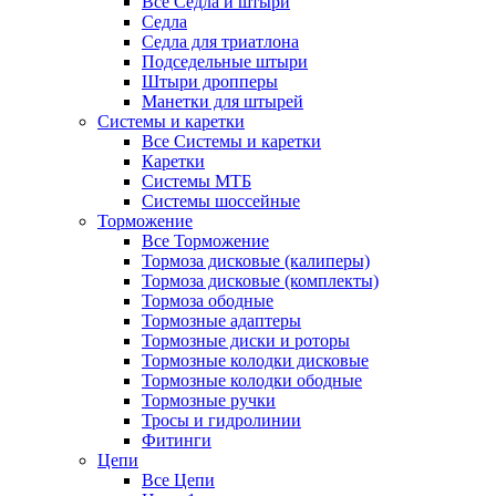
Все Седла и штыри
Седла
Седла для триатлона
Подседельные штыри
Штыри дропперы
Манетки для штырей
Системы и каретки
Все Системы и каретки
Каретки
Системы МТБ
Системы шоссейные
Торможение
Все Торможение
Тормоза дисковые (калиперы)
Тормоза дисковые (комплекты)
Тормоза ободные
Тормозные адаптеры
Тормозные диски и роторы
Тормозные колодки дисковые
Тормозные колодки ободные
Тормозные ручки
Тросы и гидролинии
Фитинги
Цепи
Все Цепи