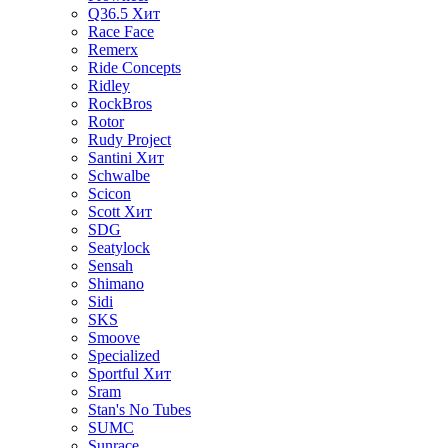
Q36.5
Хит
Race Face
Remerx
Ride Concepts
Ridley
RockBros
Rotor
Rudy Project
Santini
Хит
Schwalbe
Scicon
Scott
Хит
SDG
Seatylock
Sensah
Shimano
Sidi
SKS
Smoove
Specialized
Sportful
Хит
Sram
Stan's No Tubes
SUMC
Sunrace