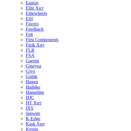
Easton
Elite
Хит
Elitewheels
ESI
Favero
Feedback
Felt
First Components
Fizik
Хит
FLR
FSA
Gaerne
Gineyea
Giyo
Gobik
Hagen
Haibike
Hanseline
HJC
HT
Хит
IXS
Jagwire
K-Edge
Kask
Хит
Kenda