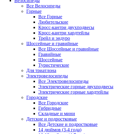
Велосипеды
Все Велосипеды
Горные
Все Горные
Любительские
Кросс-кантри двухподвесы
Кросс-кантри хардтейлы
Трейл и эндуро
Шоссейные и гравийные
Все Шоссейные и гравийные
Гравийные
Шоссейные
Туристические
Для триатлона
Электровелосипеды
Все Электровелосипеды
Электрические горные двухподвесы
Электрические горные хардтейлы
Городские
Все Городские
Гибридные
Складные и мини
Детские и подростковые
Все Детские и подростковые
14 дюймов (3-4 года)