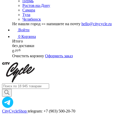
Пермь
Ростов-на-Дону
Самара
Тула
Челябинск
Не нашли город «
» напишите на почту
hello@citycycle.ru
Войти
0
Корзина
Итого
без доставки
руб
0
Очистить корзину
Оформить заказ
CityCycleShop
telegram: +7 (903) 500-20-70