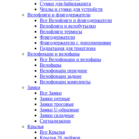
Сумки для байкпакинга
Чехлы и сумки для устройств
Велофляги и флягодержатели
Все Велофляги и флягодержатели
Велофляги и велобутылки
Велофляги термосы
Флягодержатели
Флягодержатели с дополнениями
Гидратация для триатлона
Велофонари и велофары
Все Велофонари и велофары
Велофары
Велофонари передние
Велофонари задние
Велофонари комплекты
Замки
Все Замки
Замки цепные
Замки тросовые
Замки U-образные
Замки складные
Сигнализации
Крылья
Все Крылья
Крылья 26 дюймов