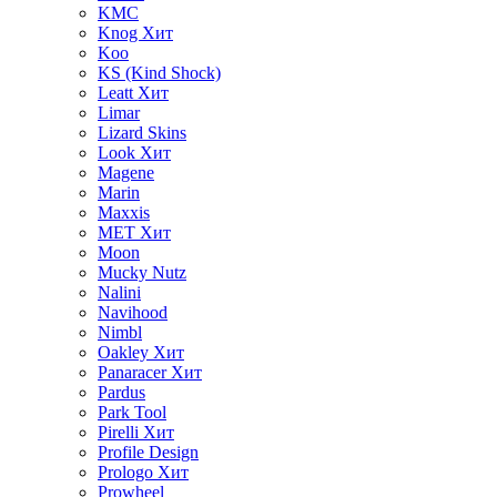
KMC
Knog
Хит
Koo
KS (Kind Shock)
Leatt
Хит
Limar
Lizard Skins
Look
Хит
Magene
Marin
Maxxis
MET
Хит
Moon
Mucky Nutz
Nalini
Navihood
Nimbl
Oakley
Хит
Panaracer
Хит
Pardus
Park Tool
Pirelli
Хит
Profile Design
Prologo
Хит
Prowheel