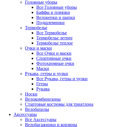
Головные уборы
Все Головные уборы
Баффы и повязки
Велокепки и шапки
Подшлемники
Термобелье
Все Термобелье
Термобелье летнее
Термобелье теплое
Очки и маски
Все Очки и маски
Спортивные очки
Фотохромные очки
Маски
Рукава, гетры и чулки
Все Рукава, гетры и чулки
Гетры
Рукава
Носки
Велокомбинезоны
Стартовые костюмы для триатлона
Велобахилы
Аксессуары
Все Аксессуары
Велобагажники и корзины