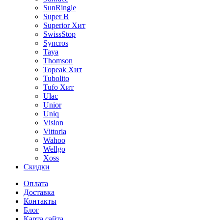
SunRingle
Super B
Superior
Хит
SwissStop
Syncros
Taya
Thomson
Topeak
Хит
Tubolito
Tufo
Хит
Ulac
Unior
Uniq
Vision
Vittoria
Wahoo
Wellgo
Xoss
Скидки
Оплата
Доставка
Контакты
Блог
Карта сайта