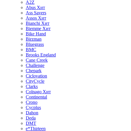
A2Z
Abus
Хит
Ass Savers
Assos
Хит
Bianchi
Хит
Biemme
Хит
Bike Hand
Birzman
Bluegrass
BMC
Brooks England
Cane Creek
Challenge
Chepark
Ciclovation
CityCycle
Clarks
Colnago
Хит
Continental
Crono
Cycplus
Dahon
Deda
DMT
e*Thirteen