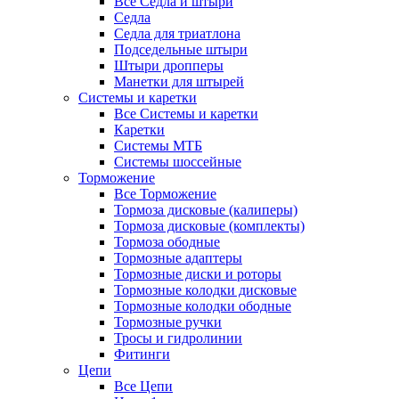
Все Седла и штыри
Седла
Седла для триатлона
Подседельные штыри
Штыри дропперы
Манетки для штырей
Системы и каретки
Все Системы и каретки
Каретки
Системы МТБ
Системы шоссейные
Торможение
Все Торможение
Тормоза дисковые (калиперы)
Тормоза дисковые (комплекты)
Тормоза ободные
Тормозные адаптеры
Тормозные диски и роторы
Тормозные колодки дисковые
Тормозные колодки ободные
Тормозные ручки
Тросы и гидролинии
Фитинги
Цепи
Все Цепи