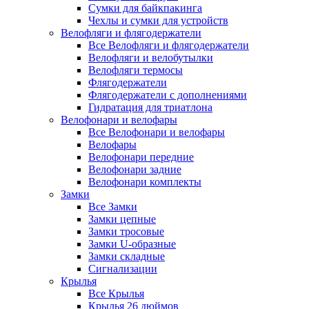
Сумки для байкпакинга
Чехлы и сумки для устройств
Велофляги и флягодержатели
Все Велофляги и флягодержатели
Велофляги и велобутылки
Велофляги термосы
Флягодержатели
Флягодержатели с дополнениями
Гидратация для триатлона
Велофонари и велофары
Все Велофонари и велофары
Велофары
Велофонари передние
Велофонари задние
Велофонари комплекты
Замки
Все Замки
Замки цепные
Замки тросовые
Замки U-образные
Замки складные
Сигнализации
Крылья
Все Крылья
Крылья 26 дюймов