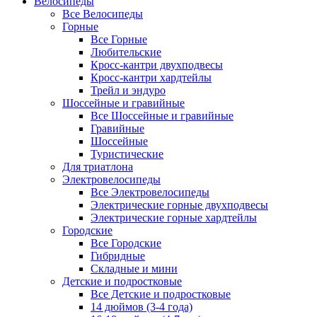
Велосипеды
Все Велосипеды
Горные
Все Горные
Любительские
Кросс-кантри двухподвесы
Кросс-кантри хардтейлы
Трейл и эндуро
Шоссейные и гравийные
Все Шоссейные и гравийные
Гравийные
Шоссейные
Туристические
Для триатлона
Электровелосипеды
Все Электровелосипеды
Электрические горные двухподвесы
Электрические горные хардтейлы
Городские
Все Городские
Гибридные
Складные и мини
Детские и подростковые
Все Детские и подростковые
14 дюймов (3-4 года)