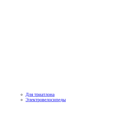
Для триатлона
Электровелосипеды