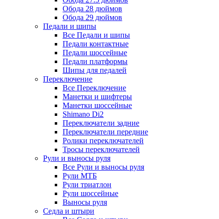
Обода 28 дюймов
Обода 29 дюймов
Педали и шипы
Все Педали и шипы
Педали контактные
Педали шоссейные
Педали платформы
Шипы для педалей
Переключение
Все Переключение
Манетки и шифтеры
Манетки шоссейные
Shimano Di2
Переключатели задние
Переключатели передние
Ролики переключателей
Тросы переключателей
Рули и выносы руля
Все Рули и выносы руля
Рули МТБ
Рули триатлон
Рули шоссейные
Выносы руля
Седла и штыри