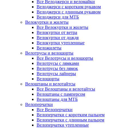
Все Велоджерси и веломайки
Велоджерси с коротким рукавом
Велоджерси с длинным рукавом
Велоджерси для МТБ
Велокуртки и жилеты
Все Велокуртки и жилеты
Велокуртки от ветра
Велокуртки от дождя
Велокуртки утепленные
Веложилеты
Велотрусы и велошорты
Все Велотрусы и велошорты
Велотрусы с лямками
Велотрусы без лямок
Велотрусы лайнеры
Велошорты
Велоштаны и велотайтсы
Все Велоштаны и велотайтсы
Велоштаны с памперсом
Велоштаны для МТБ
Велоперчатки
Все Велоперчатки
Велоперчатки с коротким пальцем
Велоперчатки с длинным пальцем
Велоперчатки утепленные