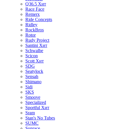
Q36.5
Хит
Race Face
Remerx
Ride Concepts
Ridley
RockBros
Rotor
Rudy Project
Santini
Хит
Schwalbe
Scicon
Scott
Хит
SDG
Seatylock
Sensah
Shimano
Sidi
SKS
Smoove
Specialized
Sportful
Хит
Sram
Stan's No Tubes
SUMC
Sunrace