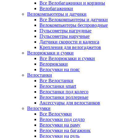
Все Велобагажники и корзины
Велобагажники
Велокомпьютеры и датчики
Все Велокомпьютеры и датчики
Велокомпьютеры беспроводные
Пульсометры нагрудные
Пульсометры наручные
Датчики скорости и каденса
Крепления для велогаджетов
Велорюкзаки и сумки
Все Велорюкзаки и сумки
Велорюкзаки
Велосумки на пояс
Велостанки
Все Велостанки
Велостанки smart
Велостанки под колесо
Велостанки роллерные
Аксессуары для велостанков
Велосумки
Все Велосумки
Велосумки под седло
Велосумки на раму
Велосумки на багажник
Велосумки на руль