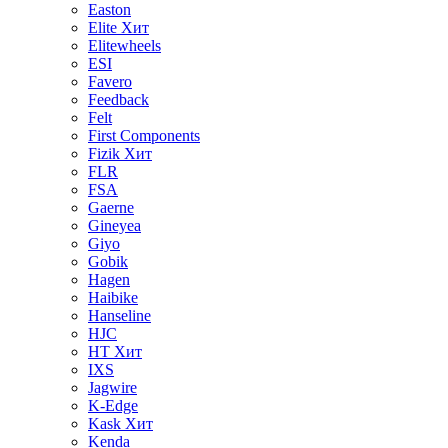
Easton
Elite
Хит
Elitewheels
ESI
Favero
Feedback
Felt
First Components
Fizik
Хит
FLR
FSA
Gaerne
Gineyea
Giyo
Gobik
Hagen
Haibike
Hanseline
HJC
HT
Хит
IXS
Jagwire
K-Edge
Kask
Хит
Kenda