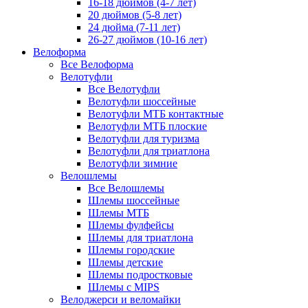
16-18 дюймов (4-7 лет)
20 дюймов (5-8 лет)
24 дюйма (7-11 лет)
26-27 дюймов (10-16 лет)
Велоформа
Все Велоформа
Велотуфли
Все Велотуфли
Велотуфли шоссейные
Велотуфли МТБ контактные
Велотуфли МТБ плоские
Велотуфли для туризма
Велотуфли для триатлона
Велотуфли зимние
Велошлемы
Все Велошлемы
Шлемы шоссейные
Шлемы МТБ
Шлемы фулфейсы
Шлемы для триатлона
Шлемы городские
Шлемы детские
Шлемы подростковые
Шлемы с MIPS
Велоджерси и веломайки