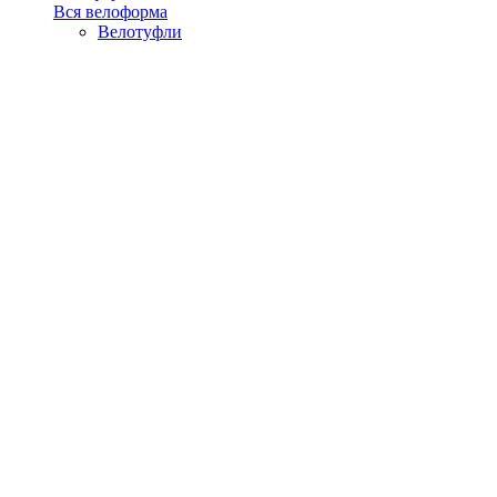
Вся велоформа
Велотуфли