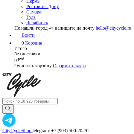
Пермь
Ростов-на-Дону
Самара
Тула
Челябинск
Не нашли город «
» напишите на почту
hello@citycycle.ru
Войти
0
Корзина
Итого
без доставки
руб
0
Очистить корзину
Оформить заказ
CityCycleShop
telegram: +7 (903) 500-20-70