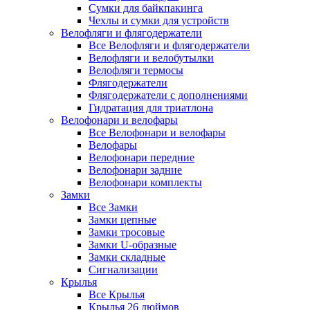
Сумки для байкпакинга
Чехлы и сумки для устройств
Велофляги и флягодержатели
Все Велофляги и флягодержатели
Велофляги и велобутылки
Велофляги термосы
Флягодержатели
Флягодержатели с дополнениями
Гидратация для триатлона
Велофонари и велофары
Все Велофонари и велофары
Велофары
Велофонари передние
Велофонари задние
Велофонари комплекты
Замки
Все Замки
Замки цепные
Замки тросовые
Замки U-образные
Замки складные
Сигнализации
Крылья
Все Крылья
Крылья 26 дюймов