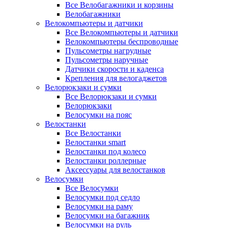
Все Велобагажники и корзины
Велобагажники
Велокомпьютеры и датчики
Все Велокомпьютеры и датчики
Велокомпьютеры беспроводные
Пульсометры нагрудные
Пульсометры наручные
Датчики скорости и каденса
Крепления для велогаджетов
Велорюкзаки и сумки
Все Велорюкзаки и сумки
Велорюкзаки
Велосумки на пояс
Велостанки
Все Велостанки
Велостанки smart
Велостанки под колесо
Велостанки роллерные
Аксессуары для велостанков
Велосумки
Все Велосумки
Велосумки под седло
Велосумки на раму
Велосумки на багажник
Велосумки на руль