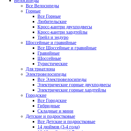
Велосипеды
Все Велосипеды
Горные
Все Горные
Любительские
Кросс-кантри двухподвесы
Кросс-кантри хардтейлы
Трейл и эндуро
Шоссейные и гравийные
Все Шоссейные и гравийные
Гравийные
Шоссейные
Туристические
Для триатлона
Электровелосипеды
Все Электровелосипеды
Электрические горные двухподвесы
Электрические горные хардтейлы
Городские
Все Городские
Гибридные
Складные и мини
Детские и подростковые
Все Детские и подростковые
14 дюймов (3-4 года)