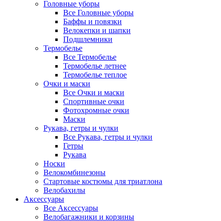
Головные уборы
Все Головные уборы
Баффы и повязки
Велокепки и шапки
Подшлемники
Термобелье
Все Термобелье
Термобелье летнее
Термобелье теплое
Очки и маски
Все Очки и маски
Спортивные очки
Фотохромные очки
Маски
Рукава, гетры и чулки
Все Рукава, гетры и чулки
Гетры
Рукава
Носки
Велокомбинезоны
Стартовые костюмы для триатлона
Велобахилы
Аксессуары
Все Аксессуары
Велобагажники и корзины