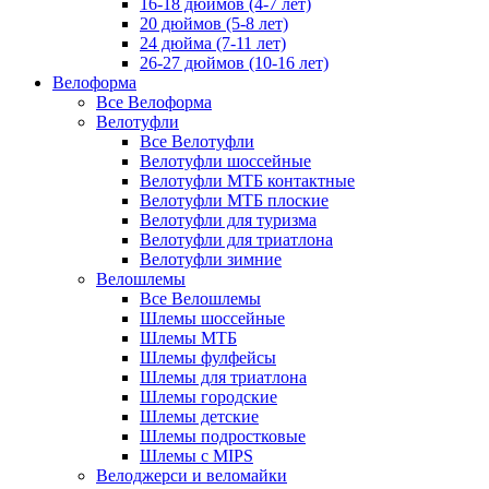
16-18 дюймов (4-7 лет)
20 дюймов (5-8 лет)
24 дюйма (7-11 лет)
26-27 дюймов (10-16 лет)
Велоформа
Все Велоформа
Велотуфли
Все Велотуфли
Велотуфли шоссейные
Велотуфли МТБ контактные
Велотуфли МТБ плоские
Велотуфли для туризма
Велотуфли для триатлона
Велотуфли зимние
Велошлемы
Все Велошлемы
Шлемы шоссейные
Шлемы МТБ
Шлемы фулфейсы
Шлемы для триатлона
Шлемы городские
Шлемы детские
Шлемы подростковые
Шлемы с MIPS
Велоджерси и веломайки