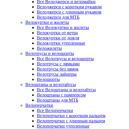
Все Велоджерси и веломайки
Велоджерси с коротким рукавом
Велоджерси с длинным рукавом
Велоджерси для МТБ
Велокуртки и жилеты
Все Велокуртки и жилеты
Велокуртки от ветра
Велокуртки от дождя
Велокуртки утепленные
Веложилеты
Велотрусы и велошорты
Все Велотрусы и велошорты
Велотрусы с лямками
Велотрусы без лямок
Велотрусы лайнеры
Велошорты
Велоштаны и велотайтсы
Все Велоштаны и велотайтсы
Велоштаны с памперсом
Велоштаны для МТБ
Велоперчатки
Все Велоперчатки
Велоперчатки с коротким пальцем
Велоперчатки с длинным пальцем
Велоперчатки утепленные