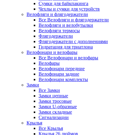
Сумки для байкпакинга
Чехлы и сумки для устройств
Велофляги и флягодержатели
Все Велофляги и флягодержатели
Велофляги и велобутылки
Велофляги термосы
Флягодержатели
Флягодержатели с дополнениями
Гидратация для триатлона
Велофонари и велофары
Все Велофонари и велофары
Велофары
Велофонари передние
Велофонари задние
Велофонари комплекты
Замки
Все Замки
Замки цепные
Замки тросовые
Замки U-образные
Замки складные
Сигнализации
Крылья
Все Крылья
Крылья 26 дюймов