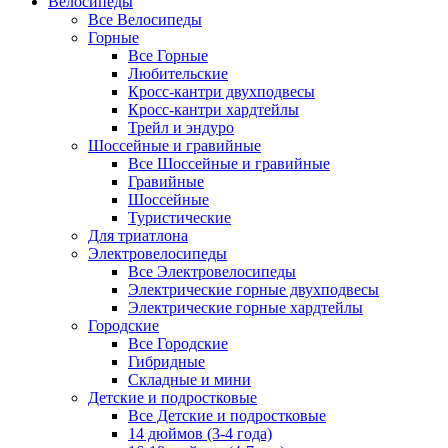
Велосипеды
Все Велосипеды
Горные
Все Горные
Любительские
Кросс-кантри двухподвесы
Кросс-кантри хардтейлы
Трейл и эндуро
Шоссейные и гравийные
Все Шоссейные и гравийные
Гравийные
Шоссейные
Туристические
Для триатлона
Электровелосипеды
Все Электровелосипеды
Электрические горные двухподвесы
Электрические горные хардтейлы
Городские
Все Городские
Гибридные
Складные и мини
Детские и подростковые
Все Детские и подростковые
14 дюймов (3-4 года)