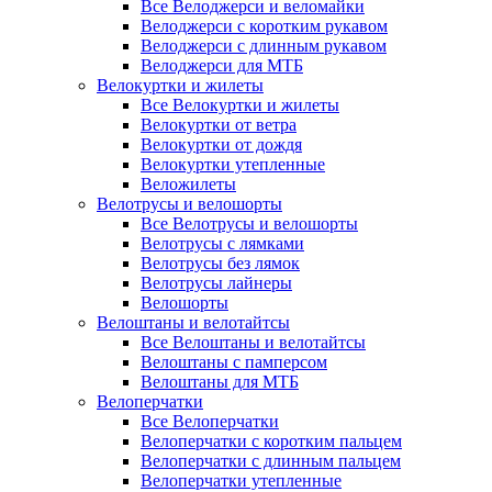
Все Велоджерси и веломайки
Велоджерси с коротким рукавом
Велоджерси с длинным рукавом
Велоджерси для МТБ
Велокуртки и жилеты
Все Велокуртки и жилеты
Велокуртки от ветра
Велокуртки от дождя
Велокуртки утепленные
Веложилеты
Велотрусы и велошорты
Все Велотрусы и велошорты
Велотрусы с лямками
Велотрусы без лямок
Велотрусы лайнеры
Велошорты
Велоштаны и велотайтсы
Все Велоштаны и велотайтсы
Велоштаны с памперсом
Велоштаны для МТБ
Велоперчатки
Все Велоперчатки
Велоперчатки с коротким пальцем
Велоперчатки с длинным пальцем
Велоперчатки утепленные