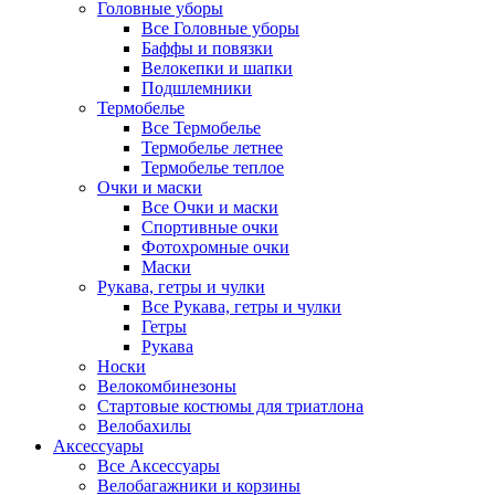
Головные уборы
Все Головные уборы
Баффы и повязки
Велокепки и шапки
Подшлемники
Термобелье
Все Термобелье
Термобелье летнее
Термобелье теплое
Очки и маски
Все Очки и маски
Спортивные очки
Фотохромные очки
Маски
Рукава, гетры и чулки
Все Рукава, гетры и чулки
Гетры
Рукава
Носки
Велокомбинезоны
Стартовые костюмы для триатлона
Велобахилы
Аксессуары
Все Аксессуары
Велобагажники и корзины