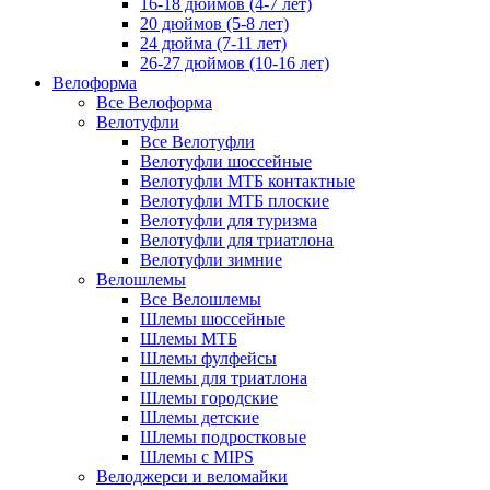
16-18 дюймов (4-7 лет)
20 дюймов (5-8 лет)
24 дюйма (7-11 лет)
26-27 дюймов (10-16 лет)
Велоформа
Все Велоформа
Велотуфли
Все Велотуфли
Велотуфли шоссейные
Велотуфли МТБ контактные
Велотуфли МТБ плоские
Велотуфли для туризма
Велотуфли для триатлона
Велотуфли зимние
Велошлемы
Все Велошлемы
Шлемы шоссейные
Шлемы МТБ
Шлемы фулфейсы
Шлемы для триатлона
Шлемы городские
Шлемы детские
Шлемы подростковые
Шлемы с MIPS
Велоджерси и веломайки