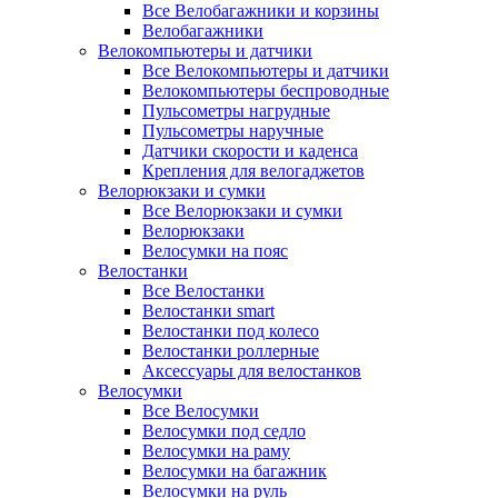
Все Велобагажники и корзины
Велобагажники
Велокомпьютеры и датчики
Все Велокомпьютеры и датчики
Велокомпьютеры беспроводные
Пульсометры нагрудные
Пульсометры наручные
Датчики скорости и каденса
Крепления для велогаджетов
Велорюкзаки и сумки
Все Велорюкзаки и сумки
Велорюкзаки
Велосумки на пояс
Велостанки
Все Велостанки
Велостанки smart
Велостанки под колесо
Велостанки роллерные
Аксессуары для велостанков
Велосумки
Все Велосумки
Велосумки под седло
Велосумки на раму
Велосумки на багажник
Велосумки на руль