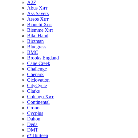
A2Z
Abus
Хит
Ass Savers
Assos
Хит
Bianchi
Хит
Biemme
Хит
Bike Hand
Birzman
Bluegrass
BMC
Brooks England
Cane Creek
Challenge
Chepark
Ciclovation
CityCycle
Clarks
Colnago
Хит
Continental
Crono
Cycplus
Dahon
Deda
DMT
e*Thirteen