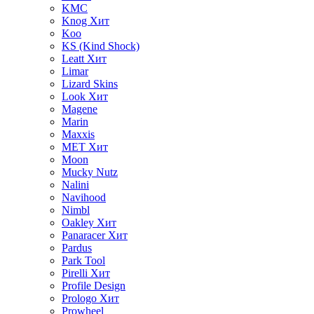
KMC
Knog
Хит
Koo
KS (Kind Shock)
Leatt
Хит
Limar
Lizard Skins
Look
Хит
Magene
Marin
Maxxis
MET
Хит
Moon
Mucky Nutz
Nalini
Navihood
Nimbl
Oakley
Хит
Panaracer
Хит
Pardus
Park Tool
Pirelli
Хит
Profile Design
Prologo
Хит
Prowheel