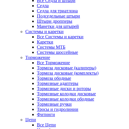
Все Седла и штыри
Седла
Седла для триатлона
Подседельные штыри
Штыри дропперы
Манетки для штырей
Системы и каретки
Все Системы и каретки
Каретки
Системы МТБ
Системы шоссейные
Торможение
Все Торможение
Тормоза дисковые (калиперы)
Тормоза дисковые (комплекты)
Тормоза ободные
Тормозные адаптеры
Тормозные диски и роторы
Тормозные колодки дисковые
Тормозные колодки ободные
Тормозные ручки
Тросы и гидролинии
Фитинги
Цепи
Все Цепи