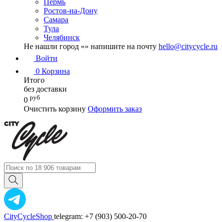
Пермь
Ростов-на-Дону
Самара
Тула
Челябинск
Не нашли город «
» напишите на почту
hello@citycycle.ru
Войти
0
Корзина
Итого
без доставки
руб
0
Очистить корзину
Оформить заказ
CityCycleShop
telegram: +7 (903) 500-20-70