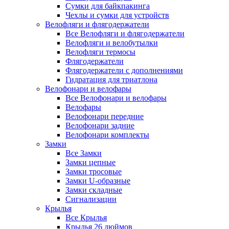
Сумки для байкпакинга
Чехлы и сумки для устройств
Велофляги и флягодержатели
Все Велофляги и флягодержатели
Велофляги и велобутылки
Велофляги термосы
Флягодержатели
Флягодержатели с дополнениями
Гидратация для триатлона
Велофонари и велофары
Все Велофонари и велофары
Велофары
Велофонари передние
Велофонари задние
Велофонари комплекты
Замки
Все Замки
Замки цепные
Замки тросовые
Замки U-образные
Замки складные
Сигнализации
Крылья
Все Крылья
Крылья 26 дюймов