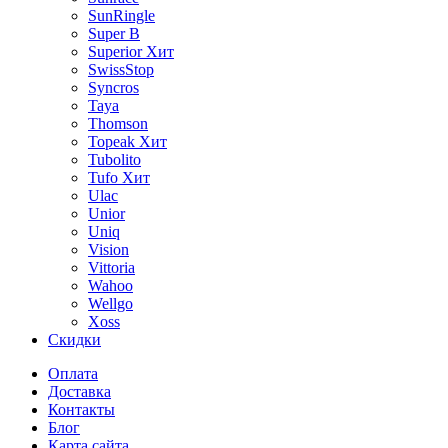
SunRingle
Super B
Superior
Хит
SwissStop
Syncros
Taya
Thomson
Topeak
Хит
Tubolito
Tufo
Хит
Ulac
Unior
Uniq
Vision
Vittoria
Wahoo
Wellgo
Xoss
Скидки
Оплата
Доставка
Контакты
Блог
Карта сайта