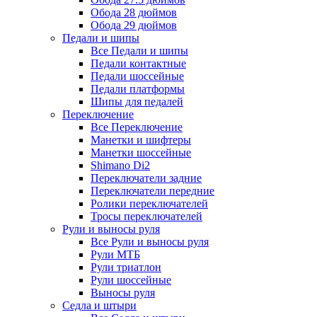
Обода 28 дюймов
Обода 29 дюймов
Педали и шипы
Все Педали и шипы
Педали контактные
Педали шоссейные
Педали платформы
Шипы для педалей
Переключение
Все Переключение
Манетки и шифтеры
Манетки шоссейные
Shimano Di2
Переключатели задние
Переключатели передние
Ролики переключателей
Тросы переключателей
Рули и выносы руля
Все Рули и выносы руля
Рули МТБ
Рули триатлон
Рули шоссейные
Выносы руля
Седла и штыри