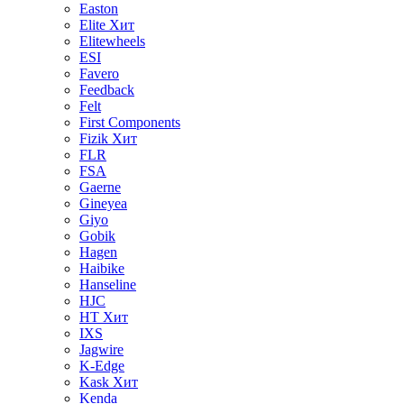
Easton
Elite
Хит
Elitewheels
ESI
Favero
Feedback
Felt
First Components
Fizik
Хит
FLR
FSA
Gaerne
Gineyea
Giyo
Gobik
Hagen
Haibike
Hanseline
HJC
HT
Хит
IXS
Jagwire
K-Edge
Kask
Хит
Kenda