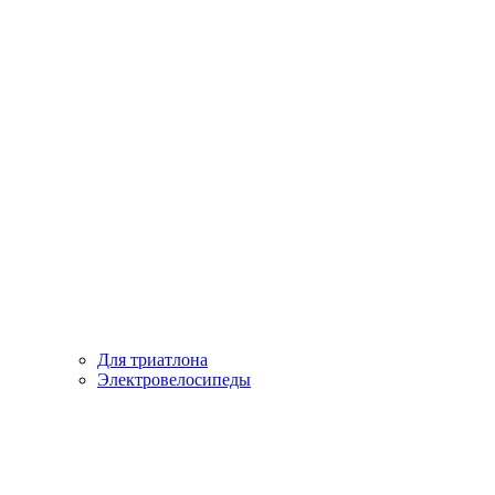
Для триатлона
Электровелосипеды