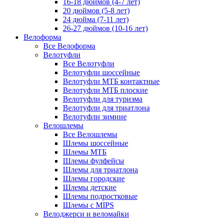
16-18 дюймов (4-7 лет)
20 дюймов (5-8 лет)
24 дюйма (7-11 лет)
26-27 дюймов (10-16 лет)
Велоформа
Все Велоформа
Велотуфли
Все Велотуфли
Велотуфли шоссейные
Велотуфли МТБ контактные
Велотуфли МТБ плоские
Велотуфли для туризма
Велотуфли для триатлона
Велотуфли зимние
Велошлемы
Все Велошлемы
Шлемы шоссейные
Шлемы МТБ
Шлемы фулфейсы
Шлемы для триатлона
Шлемы городские
Шлемы детские
Шлемы подростковые
Шлемы с MIPS
Велоджерси и веломайки