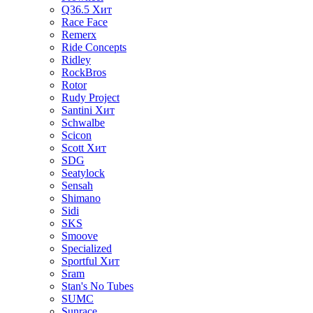
Q36.5
Хит
Race Face
Remerx
Ride Concepts
Ridley
RockBros
Rotor
Rudy Project
Santini
Хит
Schwalbe
Scicon
Scott
Хит
SDG
Seatylock
Sensah
Shimano
Sidi
SKS
Smoove
Specialized
Sportful
Хит
Sram
Stan's No Tubes
SUMC
Sunrace