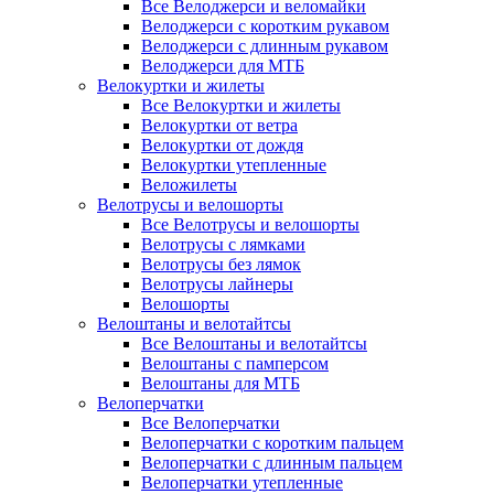
Все Велоджерси и веломайки
Велоджерси с коротким рукавом
Велоджерси с длинным рукавом
Велоджерси для МТБ
Велокуртки и жилеты
Все Велокуртки и жилеты
Велокуртки от ветра
Велокуртки от дождя
Велокуртки утепленные
Веложилеты
Велотрусы и велошорты
Все Велотрусы и велошорты
Велотрусы с лямками
Велотрусы без лямок
Велотрусы лайнеры
Велошорты
Велоштаны и велотайтсы
Все Велоштаны и велотайтсы
Велоштаны с памперсом
Велоштаны для МТБ
Велоперчатки
Все Велоперчатки
Велоперчатки с коротким пальцем
Велоперчатки с длинным пальцем
Велоперчатки утепленные