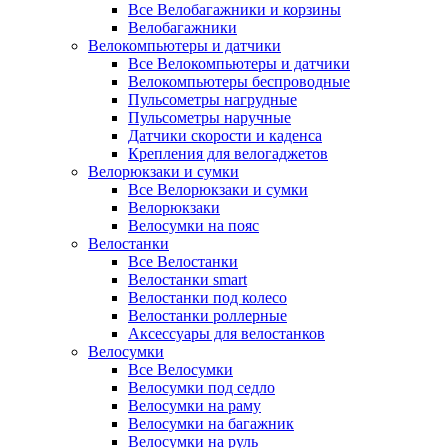
Все Велобагажники и корзины
Велобагажники
Велокомпьютеры и датчики
Все Велокомпьютеры и датчики
Велокомпьютеры беспроводные
Пульсометры нагрудные
Пульсометры наручные
Датчики скорости и каденса
Крепления для велогаджетов
Велорюкзаки и сумки
Все Велорюкзаки и сумки
Велорюкзаки
Велосумки на пояс
Велостанки
Все Велостанки
Велостанки smart
Велостанки под колесо
Велостанки роллерные
Аксессуары для велостанков
Велосумки
Все Велосумки
Велосумки под седло
Велосумки на раму
Велосумки на багажник
Велосумки на руль