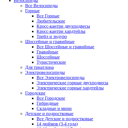
Велосипеды
Все Велосипеды
Горные
Все Горные
Любительские
Кросс-кантри двухподвесы
Кросс-кантри хардтейлы
Трейл и эндуро
Шоссейные и гравийные
Все Шоссейные и гравийные
Гравийные
Шоссейные
Туристические
Для триатлона
Электровелосипеды
Все Электровелосипеды
Электрические горные двухподвесы
Электрические горные хардтейлы
Городские
Все Городские
Гибридные
Складные и мини
Детские и подростковые
Все Детские и подростковые
14 дюймов (3-4 года)