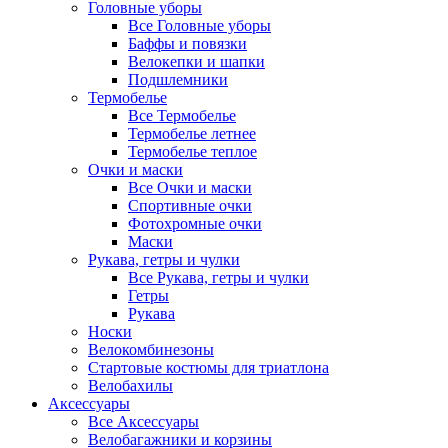
Головные уборы
Все Головные уборы
Баффы и повязки
Велокепки и шапки
Подшлемники
Термобелье
Все Термобелье
Термобелье летнее
Термобелье теплое
Очки и маски
Все Очки и маски
Спортивные очки
Фотохромные очки
Маски
Рукава, гетры и чулки
Все Рукава, гетры и чулки
Гетры
Рукава
Носки
Велокомбинезоны
Стартовые костюмы для триатлона
Велобахилы
Аксессуары
Все Аксессуары
Велобагажники и корзины