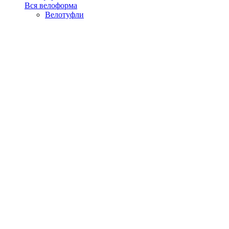
Вся велоформа
Велотуфли