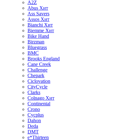
A2Z
Abus
Хит
Ass Savers
Assos
Хит
Bianchi
Хит
Biemme
Хит
Bike Hand
Birzman
Bluegrass
BMC
Brooks England
Cane Creek
Challenge
Chepark
Ciclovation
CityCycle
Clarks
Colnago
Хит
Continental
Crono
Cycplus
Dahon
Deda
DMT
e*Thirteen