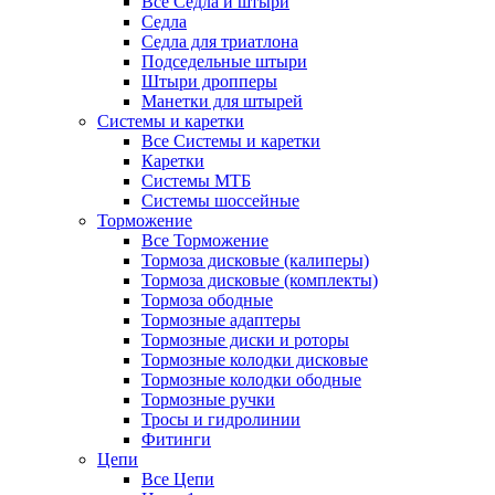
Все Седла и штыри
Седла
Седла для триатлона
Подседельные штыри
Штыри дропперы
Манетки для штырей
Системы и каретки
Все Системы и каретки
Каретки
Системы МТБ
Системы шоссейные
Торможение
Все Торможение
Тормоза дисковые (калиперы)
Тормоза дисковые (комплекты)
Тормоза ободные
Тормозные адаптеры
Тормозные диски и роторы
Тормозные колодки дисковые
Тормозные колодки ободные
Тормозные ручки
Тросы и гидролинии
Фитинги
Цепи
Все Цепи