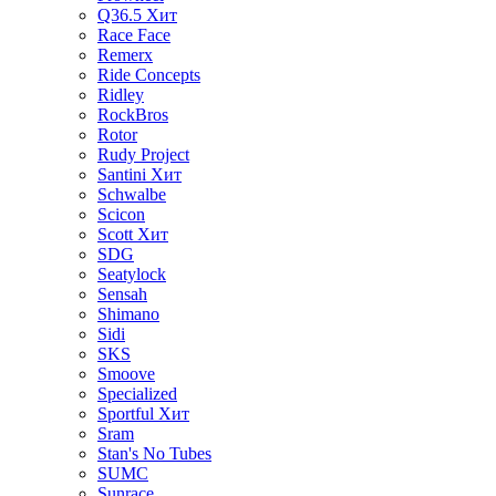
Q36.5
Хит
Race Face
Remerx
Ride Concepts
Ridley
RockBros
Rotor
Rudy Project
Santini
Хит
Schwalbe
Scicon
Scott
Хит
SDG
Seatylock
Sensah
Shimano
Sidi
SKS
Smoove
Specialized
Sportful
Хит
Sram
Stan's No Tubes
SUMC
Sunrace