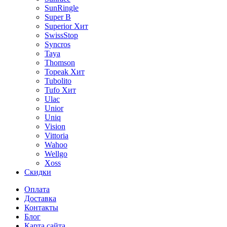
SunRingle
Super B
Superior
Хит
SwissStop
Syncros
Taya
Thomson
Topeak
Хит
Tubolito
Tufo
Хит
Ulac
Unior
Uniq
Vision
Vittoria
Wahoo
Wellgo
Xoss
Скидки
Оплата
Доставка
Контакты
Блог
Карта сайта