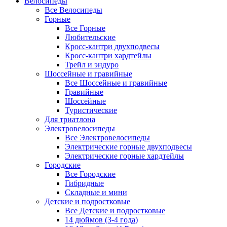
Велосипеды
Все Велосипеды
Горные
Все Горные
Любительские
Кросс-кантри двухподвесы
Кросс-кантри хардтейлы
Трейл и эндуро
Шоссейные и гравийные
Все Шоссейные и гравийные
Гравийные
Шоссейные
Туристические
Для триатлона
Электровелосипеды
Все Электровелосипеды
Электрические горные двухподвесы
Электрические горные хардтейлы
Городские
Все Городские
Гибридные
Складные и мини
Детские и подростковые
Все Детские и подростковые
14 дюймов (3-4 года)