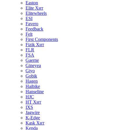
Easton
Elite
Хит
Elitewheels
ESI
Favero
Feedback
Felt
First Components
Fizik
Хит
FLR
FSA
Gaerne
Gineyea
Giyo
Gobik
Hagen
Haibike
Hanseline
HJC
HT
Хит
IXS
Jagwire
K-Edge
Kask
Хит
Kenda