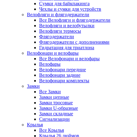
Сумки для байкпакинга
Чехлы и сумки для устройств
Велофляги и флягодержатели
Все Велофляги и флягодержатели
Велофляги и велобутылки
Велофляги термосы
Флягодержатели
Флягодержатели с дополнениями
Гидратация для триатлона
Велофонари и велофары
Все Велофонари и велофары
Велофары
Велофонари передние
Велофонари задние
Велофонари комплекты
Замки
Все Замки
Замки цепные
Замки тросовые
Замки U-образные
Замки складные
Сигнализации
Крылья
Все Крылья
Крылья 26 дюймов