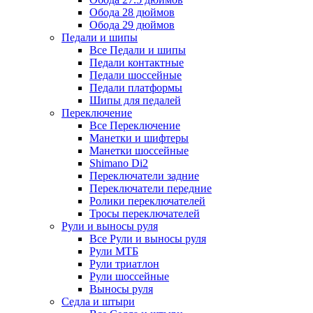
Обода 28 дюймов
Обода 29 дюймов
Педали и шипы
Все Педали и шипы
Педали контактные
Педали шоссейные
Педали платформы
Шипы для педалей
Переключение
Все Переключение
Манетки и шифтеры
Манетки шоссейные
Shimano Di2
Переключатели задние
Переключатели передние
Ролики переключателей
Тросы переключателей
Рули и выносы руля
Все Рули и выносы руля
Рули МТБ
Рули триатлон
Рули шоссейные
Выносы руля
Седла и штыри