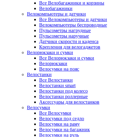
Все Велобагажники и корзины
Велобагажники
Велокомпьютеры и датчики
Все Велокомпьютеры и датчики
Велокомпьютеры беспроводные
Пульсометры нагрудные
Пульсометры наручные
Датчики скорости и каденса
Крепления для велогаджетов
Велорюкзаки и сумки
Все Велорюкзаки и сумки
Велорюкзаки
Велосумки на пояс
Велостанки
Все Велостанки
Велостанки smart
Велостанки под колесо
Велостанки роллерные
Аксессуары для велостанков
Велосумки
Все Велосумки
Велосумки под седло
Велосумки на раму
Велосумки на багажник
Велосумки на руль