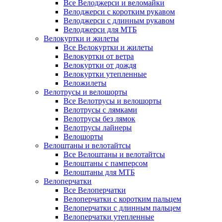
Все Велоджерси и веломайки
Велоджерси с коротким рукавом
Велоджерси с длинным рукавом
Велоджерси для МТБ
Велокуртки и жилеты
Все Велокуртки и жилеты
Велокуртки от ветра
Велокуртки от дождя
Велокуртки утепленные
Веложилеты
Велотрусы и велошорты
Все Велотрусы и велошорты
Велотрусы с лямками
Велотрусы без лямок
Велотрусы лайнеры
Велошорты
Велоштаны и велотайтсы
Все Велоштаны и велотайтсы
Велоштаны с памперсом
Велоштаны для МТБ
Велоперчатки
Все Велоперчатки
Велоперчатки с коротким пальцем
Велоперчатки с длинным пальцем
Велоперчатки утепленные