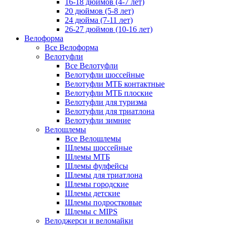
16-18 дюймов (4-7 лет)
20 дюймов (5-8 лет)
24 дюйма (7-11 лет)
26-27 дюймов (10-16 лет)
Велоформа
Все Велоформа
Велотуфли
Все Велотуфли
Велотуфли шоссейные
Велотуфли МТБ контактные
Велотуфли МТБ плоские
Велотуфли для туризма
Велотуфли для триатлона
Велотуфли зимние
Велошлемы
Все Велошлемы
Шлемы шоссейные
Шлемы МТБ
Шлемы фулфейсы
Шлемы для триатлона
Шлемы городские
Шлемы детские
Шлемы подростковые
Шлемы с MIPS
Велоджерси и веломайки