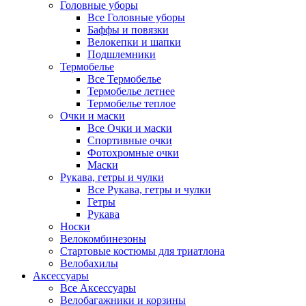
Головные уборы
Все Головные уборы
Баффы и повязки
Велокепки и шапки
Подшлемники
Термобелье
Все Термобелье
Термобелье летнее
Термобелье теплое
Очки и маски
Все Очки и маски
Спортивные очки
Фотохромные очки
Маски
Рукава, гетры и чулки
Все Рукава, гетры и чулки
Гетры
Рукава
Носки
Велокомбинезоны
Стартовые костюмы для триатлона
Велобахилы
Аксессуары
Все Аксессуары
Велобагажники и корзины