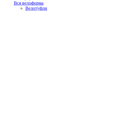
Вся велоформа
Велотуфли