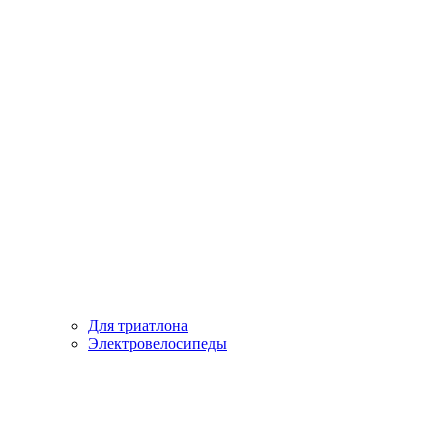
Для триатлона
Электровелосипеды