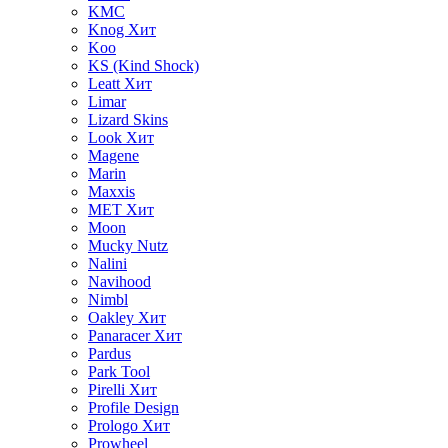
KMC
Knog
Хит
Koo
KS (Kind Shock)
Leatt
Хит
Limar
Lizard Skins
Look
Хит
Magene
Marin
Maxxis
MET
Хит
Moon
Mucky Nutz
Nalini
Navihood
Nimbl
Oakley
Хит
Panaracer
Хит
Pardus
Park Tool
Pirelli
Хит
Profile Design
Prologo
Хит
Prowheel