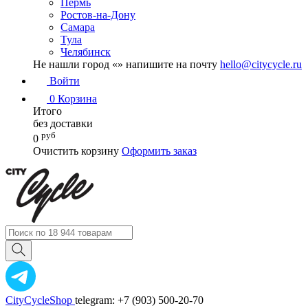
Пермь
Ростов-на-Дону
Самара
Тула
Челябинск
Не нашли город «
» напишите на почту
hello@citycycle.ru
Войти
0
Корзина
Итого
без доставки
руб
0
Очистить корзину
Оформить заказ
CityCycleShop
telegram: +7 (903) 500-20-70