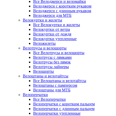
Все Велоджерси и веломайки
Велоджерси с коротким рукавом
Велоджерси с длинным рукавом
Велоджерси для МТБ
Велокуртки и жилеты
Все Велокуртки и жилеты
Велокуртки от ветра
Велокуртки от дождя
Велокуртки утепленные
Веложилеты
Велотрусы и велошорты
Все Велотрусы и велошорты
Велотрусы с лямками
Велотрусы без лямок
Велотрусы лайнеры
Велошорты
Велоштаны и велотайтсы
Все Велоштаны и велотайтсы
Велоштаны с памперсом
Велоштаны для МТБ
Велоперчатки
Все Велоперчатки
Велоперчатки с коротким пальцем
Велоперчатки с длинным пальцем
Велоперчатки утепленные