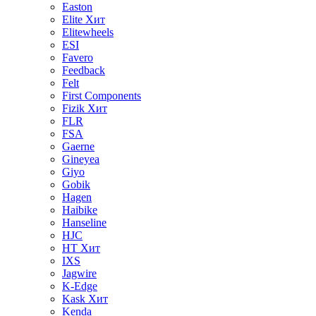
Easton
Elite
Хит
Elitewheels
ESI
Favero
Feedback
Felt
First Components
Fizik
Хит
FLR
FSA
Gaerne
Gineyea
Giyo
Gobik
Hagen
Haibike
Hanseline
HJC
HT
Хит
IXS
Jagwire
K-Edge
Kask
Хит
Kenda