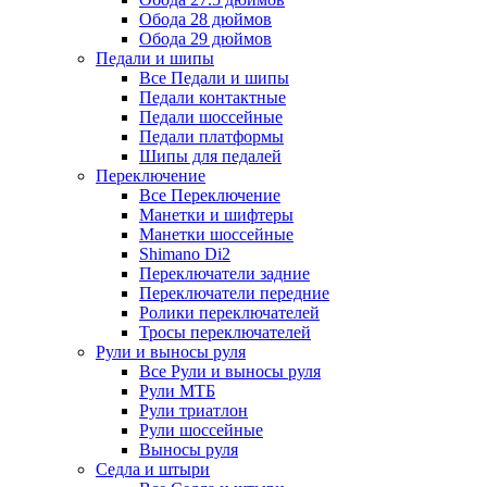
Обода 28 дюймов
Обода 29 дюймов
Педали и шипы
Все Педали и шипы
Педали контактные
Педали шоссейные
Педали платформы
Шипы для педалей
Переключение
Все Переключение
Манетки и шифтеры
Манетки шоссейные
Shimano Di2
Переключатели задние
Переключатели передние
Ролики переключателей
Тросы переключателей
Рули и выносы руля
Все Рули и выносы руля
Рули МТБ
Рули триатлон
Рули шоссейные
Выносы руля
Седла и штыри