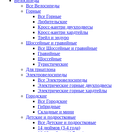
Велосипеды
Все Велосипеды
Горные
Все Горные
Любительские
Кросс-кантри двухподвесы
Кросс-кантри хардтейлы
Трейл и эндуро
Шоссейные и гравийные
Все Шоссейные и гравийные
Гравийные
Шоссейные
Туристические
Для триатлона
Электровелосипеды
Все Электровелосипеды
Электрические горные двухподвесы
Электрические горные хардтейлы
Городские
Все Городские
Гибридные
Складные и мини
Детские и подростковые
Все Детские и подростковые
14 дюймов (3-4 года)