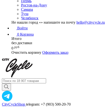
Пермь
Ростов-на-Дону
Самара
Тула
Челябинск
Не нашли город «
» напишите на почту
hello@citycycle.ru
Войти
0
Корзина
Итого
без доставки
руб
0
Очистить корзину
Оформить заказ
CityCycleShop
telegram: +7 (903) 500-20-70