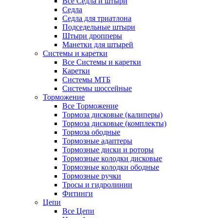
Все Седла и штыри
Седла
Седла для триатлона
Подседельные штыри
Штыри дропперы
Манетки для штырей
Системы и каретки
Все Системы и каретки
Каретки
Системы МТБ
Системы шоссейные
Торможение
Все Торможение
Тормоза дисковые (калиперы)
Тормоза дисковые (комплекты)
Тормоза ободные
Тормозные адаптеры
Тормозные диски и роторы
Тормозные колодки дисковые
Тормозные колодки ободные
Тормозные ручки
Тросы и гидролинии
Фитинги
Цепи
Все Цепи