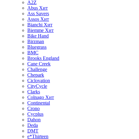
A2Z
Abus
Хит
Ass Savers
Assos
Хит
Bianchi
Хит
Biemme
Хит
Bike Hand
Birzman
Bluegrass
BMC
Brooks England
Cane Creek
Challenge
Chepark
Ciclovation
CityCycle
Clarks
Colnago
Хит
Continental
Crono
Cycplus
Dahon
Deda
DMT
e*Thirteen