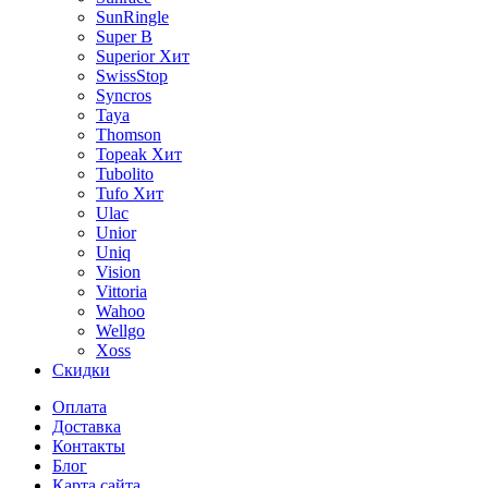
SunRingle
Super B
Superior
Хит
SwissStop
Syncros
Taya
Thomson
Topeak
Хит
Tubolito
Tufo
Хит
Ulac
Unior
Uniq
Vision
Vittoria
Wahoo
Wellgo
Xoss
Скидки
Оплата
Доставка
Контакты
Блог
Карта сайта