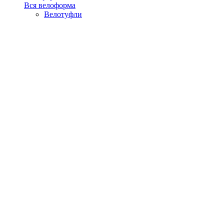
Вся велоформа
Велотуфли