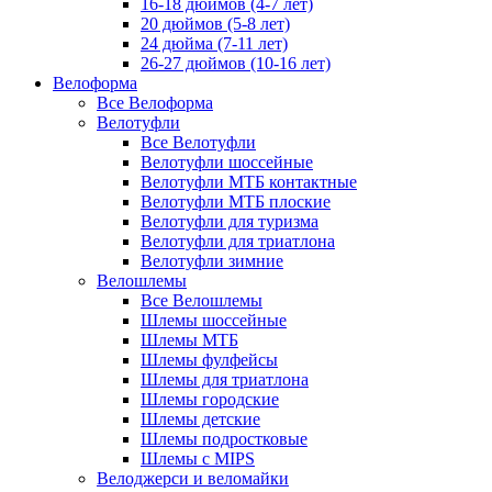
16-18 дюймов (4-7 лет)
20 дюймов (5-8 лет)
24 дюйма (7-11 лет)
26-27 дюймов (10-16 лет)
Велоформа
Все Велоформа
Велотуфли
Все Велотуфли
Велотуфли шоссейные
Велотуфли МТБ контактные
Велотуфли МТБ плоские
Велотуфли для туризма
Велотуфли для триатлона
Велотуфли зимние
Велошлемы
Все Велошлемы
Шлемы шоссейные
Шлемы МТБ
Шлемы фулфейсы
Шлемы для триатлона
Шлемы городские
Шлемы детские
Шлемы подростковые
Шлемы с MIPS
Велоджерси и веломайки