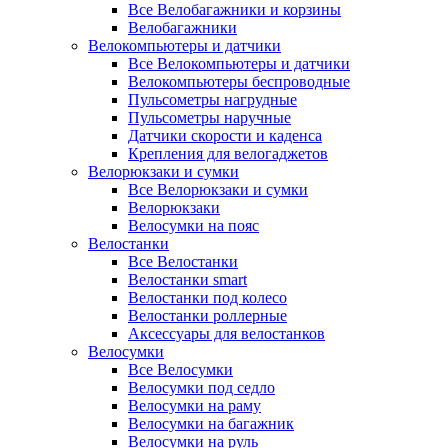
Все Велобагажники и корзины
Велобагажники
Велокомпьютеры и датчики
Все Велокомпьютеры и датчики
Велокомпьютеры беспроводные
Пульсометры нагрудные
Пульсометры наручные
Датчики скорости и каденса
Крепления для велогаджетов
Велорюкзаки и сумки
Все Велорюкзаки и сумки
Велорюкзаки
Велосумки на пояс
Велостанки
Все Велостанки
Велостанки smart
Велостанки под колесо
Велостанки роллерные
Аксессуары для велостанков
Велосумки
Все Велосумки
Велосумки под седло
Велосумки на раму
Велосумки на багажник
Велосумки на руль