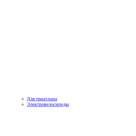
Для триатлона
Электровелосипеды