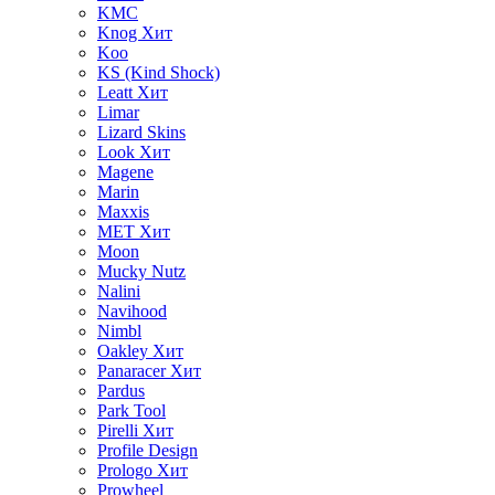
KMC
Knog
Хит
Koo
KS (Kind Shock)
Leatt
Хит
Limar
Lizard Skins
Look
Хит
Magene
Marin
Maxxis
MET
Хит
Moon
Mucky Nutz
Nalini
Navihood
Nimbl
Oakley
Хит
Panaracer
Хит
Pardus
Park Tool
Pirelli
Хит
Profile Design
Prologo
Хит
Prowheel