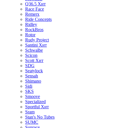
Q36.5
Хит
Race Face
Remerx
Ride Concepts
Ridley
RockBros
Rotor
Rudy Project
Santini
Хит
Schwalbe
Scicon
Scott
Хит
SDG
Seatylock
Sensah
Shimano
Sidi
SKS
Smoove
Specialized
Sportful
Хит
Sram
Stan's No Tubes
SUMC
Sunrace