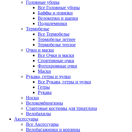
Головные уборы
Все Головные уборы
Баффы и повязки
Велокепки и шапки
Подшлемники
Термобелье
Все Термобелье
Термобелье летнее
Термобелье теплое
Очки и маски
Все Очки и маски
Спортивные очки
Фотохромные очки
Маски
Рукава, гетры и чулки
Все Рукава, гетры и чулки
Гетры
Рукава
Носки
Велокомбинезоны
Стартовые костюмы для триатлона
Велобахилы
Аксессуары
Все Аксессуары
Велобагажники и корзины