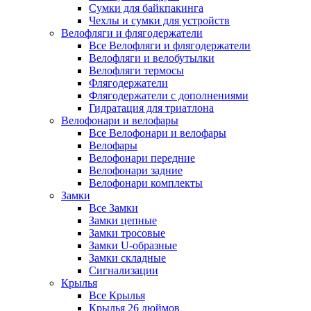
Сумки для байкпакинга
Чехлы и сумки для устройств
Велофляги и флягодержатели
Все Велофляги и флягодержатели
Велофляги и велобутылки
Велофляги термосы
Флягодержатели
Флягодержатели с дополнениями
Гидратация для триатлона
Велофонари и велофары
Все Велофонари и велофары
Велофары
Велофонари передние
Велофонари задние
Велофонари комплекты
Замки
Все Замки
Замки цепные
Замки тросовые
Замки U-образные
Замки складные
Сигнализации
Крылья
Все Крылья
Крылья 26 дюймов