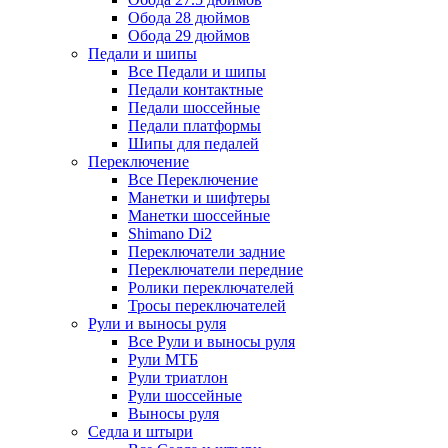
Обода 28 дюймов
Обода 29 дюймов
Педали и шипы
Все Педали и шипы
Педали контактные
Педали шоссейные
Педали платформы
Шипы для педалей
Переключение
Все Переключение
Манетки и шифтеры
Манетки шоссейные
Shimano Di2
Переключатели задние
Переключатели передние
Ролики переключателей
Тросы переключателей
Рули и выносы руля
Все Рули и выносы руля
Рули МТБ
Рули триатлон
Рули шоссейные
Выносы руля
Седла и штыри