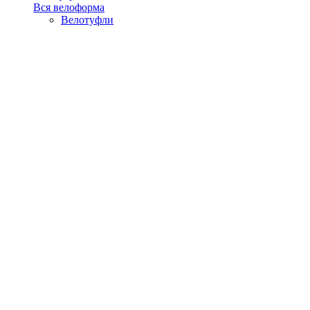
Вся велоформа
Велотуфли