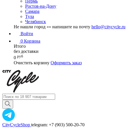
Пермь
Ростов-на-Дону
Самара
Тула
Челябинск
Не нашли город «
» напишите на почту
hello@citycycle.ru
Войти
0
Корзина
Итого
без доставки
руб
0
Очистить корзину
Оформить заказ
CityCycleShop
telegram: +7 (903) 500-20-70