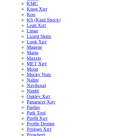
KMC
Knog
Хит
Koo
KS (Kind Shock)
Leatt
Хит
Limar
Lizard Skins
Look
Хит
Magene
Marin
Maxxis
MET
Хит
Moon
Mucky Nutz
Nalini
Navihood
Nimbl
Oakley
Хит
Panaracer
Хит
Pardus
Park Tool
Pirelli
Хит
Profile Design
Prologo
Хит
Prowheel