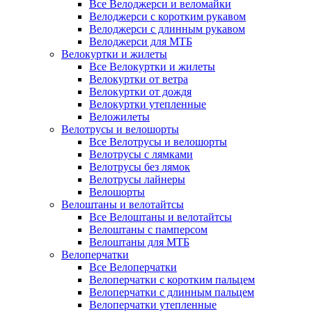
Все Велоджерси и веломайки
Велоджерси с коротким рукавом
Велоджерси с длинным рукавом
Велоджерси для МТБ
Велокуртки и жилеты
Все Велокуртки и жилеты
Велокуртки от ветра
Велокуртки от дождя
Велокуртки утепленные
Веложилеты
Велотрусы и велошорты
Все Велотрусы и велошорты
Велотрусы с лямками
Велотрусы без лямок
Велотрусы лайнеры
Велошорты
Велоштаны и велотайтсы
Все Велоштаны и велотайтсы
Велоштаны с памперсом
Велоштаны для МТБ
Велоперчатки
Все Велоперчатки
Велоперчатки с коротким пальцем
Велоперчатки с длинным пальцем
Велоперчатки утепленные