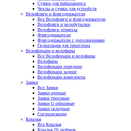
Сумки для байкпакинга
Чехлы и сумки для устройств
Велофляги и флягодержатели
Все Велофляги и флягодержатели
Велофляги и велобутылки
Велофляги термосы
Флягодержатели
Флягодержатели с дополнениями
Гидратация для триатлона
Велофонари и велофары
Все Велофонари и велофары
Велофары
Велофонари передние
Велофонари задние
Велофонари комплекты
Замки
Все Замки
Замки цепные
Замки тросовые
Замки U-образные
Замки складные
Сигнализации
Крылья
Все Крылья
Крылья 26 дюймов