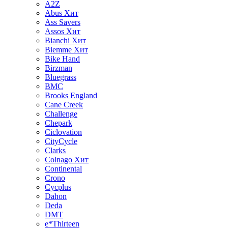
A2Z
Abus
Хит
Ass Savers
Assos
Хит
Bianchi
Хит
Biemme
Хит
Bike Hand
Birzman
Bluegrass
BMC
Brooks England
Cane Creek
Challenge
Chepark
Ciclovation
CityCycle
Clarks
Colnago
Хит
Continental
Crono
Cycplus
Dahon
Deda
DMT
e*Thirteen