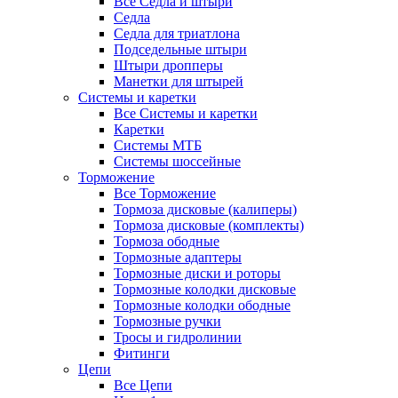
Все Седла и штыри
Седла
Седла для триатлона
Подседельные штыри
Штыри дропперы
Манетки для штырей
Системы и каретки
Все Системы и каретки
Каретки
Системы МТБ
Системы шоссейные
Торможение
Все Торможение
Тормоза дисковые (калиперы)
Тормоза дисковые (комплекты)
Тормоза ободные
Тормозные адаптеры
Тормозные диски и роторы
Тормозные колодки дисковые
Тормозные колодки ободные
Тормозные ручки
Тросы и гидролинии
Фитинги
Цепи
Все Цепи