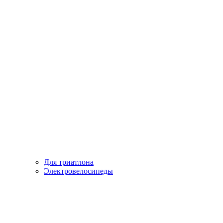
Для триатлона
Электровелосипеды