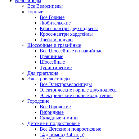
Велосипеды
Все Велосипеды
Горные
Все Горные
Любительские
Кросс-кантри двухподвесы
Кросс-кантри хардтейлы
Трейл и эндуро
Шоссейные и гравийные
Все Шоссейные и гравийные
Гравийные
Шоссейные
Туристические
Для триатлона
Электровелосипеды
Все Электровелосипеды
Электрические горные двухподвесы
Электрические горные хардтейлы
Городские
Все Городские
Гибридные
Складные и мини
Детские и подростковые
Все Детские и подростковые
14 дюймов (3-4 года)