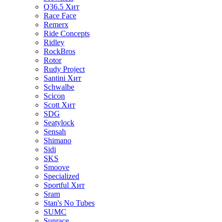
Q36.5
Хит
Race Face
Remerx
Ride Concepts
Ridley
RockBros
Rotor
Rudy Project
Santini
Хит
Schwalbe
Scicon
Scott
Хит
SDG
Seatylock
Sensah
Shimano
Sidi
SKS
Smoove
Specialized
Sportful
Хит
Sram
Stan's No Tubes
SUMC
Sunrace