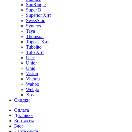
SunRingle
Super B
Superior
Хит
SwissStop
Syncros
Taya
Thomson
Topeak
Хит
Tubolito
Tufo
Хит
Ulac
Unior
Uniq
Vision
Vittoria
Wahoo
Wellgo
Xoss
Скидки
Оплата
Доставка
Контакты
Блог
Карта сайта