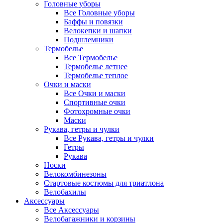
Головные уборы
Все Головные уборы
Баффы и повязки
Велокепки и шапки
Подшлемники
Термобелье
Все Термобелье
Термобелье летнее
Термобелье теплое
Очки и маски
Все Очки и маски
Спортивные очки
Фотохромные очки
Маски
Рукава, гетры и чулки
Все Рукава, гетры и чулки
Гетры
Рукава
Носки
Велокомбинезоны
Стартовые костюмы для триатлона
Велобахилы
Аксессуары
Все Аксессуары
Велобагажники и корзины