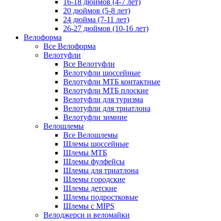
16-18 дюймов (4-7 лет)
20 дюймов (5-8 лет)
24 дюйма (7-11 лет)
26-27 дюймов (10-16 лет)
Велоформа
Все Велоформа
Велотуфли
Все Велотуфли
Велотуфли шоссейные
Велотуфли МТБ контактные
Велотуфли МТБ плоские
Велотуфли для туризма
Велотуфли для триатлона
Велотуфли зимние
Велошлемы
Все Велошлемы
Шлемы шоссейные
Шлемы МТБ
Шлемы фулфейсы
Шлемы для триатлона
Шлемы городские
Шлемы детские
Шлемы подростковые
Шлемы с MIPS
Велоджерси и веломайки