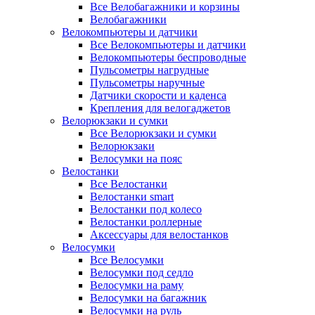
Все Велобагажники и корзины
Велобагажники
Велокомпьютеры и датчики
Все Велокомпьютеры и датчики
Велокомпьютеры беспроводные
Пульсометры нагрудные
Пульсометры наручные
Датчики скорости и каденса
Крепления для велогаджетов
Велорюкзаки и сумки
Все Велорюкзаки и сумки
Велорюкзаки
Велосумки на пояс
Велостанки
Все Велостанки
Велостанки smart
Велостанки под колесо
Велостанки роллерные
Аксессуары для велостанков
Велосумки
Все Велосумки
Велосумки под седло
Велосумки на раму
Велосумки на багажник
Велосумки на руль