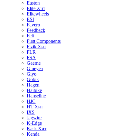
Easton
Elite
Хит
Elitewheels
ESI
Favero
Feedback
Felt
First Components
Fizik
Хит
FLR
FSA
Gaerne
Gineyea
Giyo
Gobik
Hagen
Haibike
Hanseline
HJC
HT
Хит
IXS
Jagwire
K-Edge
Kask
Хит
Kenda