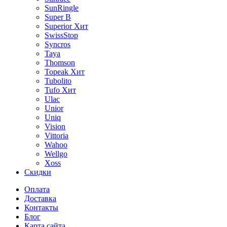
SunRingle
Super B
Superior
Хит
SwissStop
Syncros
Taya
Thomson
Topeak
Хит
Tubolito
Tufo
Хит
Ulac
Unior
Uniq
Vision
Vittoria
Wahoo
Wellgo
Xoss
Скидки
Оплата
Доставка
Контакты
Блог
Карта сайта