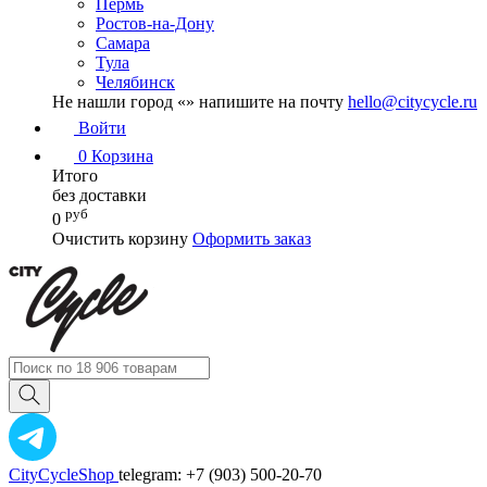
Пермь
Ростов-на-Дону
Самара
Тула
Челябинск
Не нашли город «
» напишите на почту
hello@citycycle.ru
Войти
0
Корзина
Итого
без доставки
руб
0
Очистить корзину
Оформить заказ
CityCycleShop
telegram: +7 (903) 500-20-70