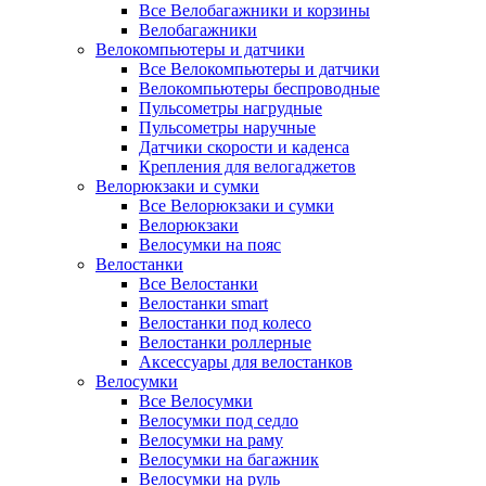
Все Велобагажники и корзины
Велобагажники
Велокомпьютеры и датчики
Все Велокомпьютеры и датчики
Велокомпьютеры беспроводные
Пульсометры нагрудные
Пульсометры наручные
Датчики скорости и каденса
Крепления для велогаджетов
Велорюкзаки и сумки
Все Велорюкзаки и сумки
Велорюкзаки
Велосумки на пояс
Велостанки
Все Велостанки
Велостанки smart
Велостанки под колесо
Велостанки роллерные
Аксессуары для велостанков
Велосумки
Все Велосумки
Велосумки под седло
Велосумки на раму
Велосумки на багажник
Велосумки на руль