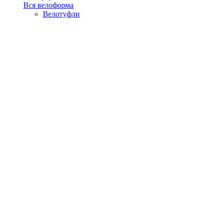
Вся велоформа
Велотуфли