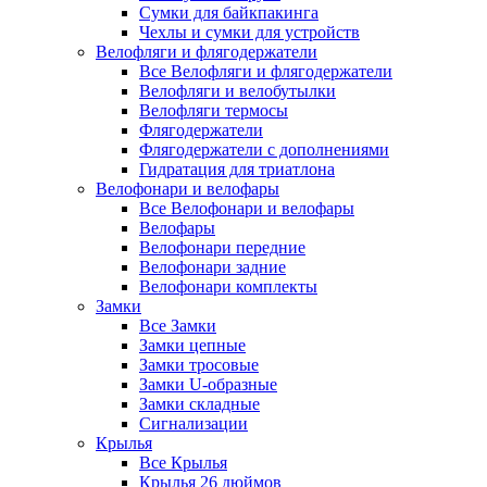
Сумки для байкпакинга
Чехлы и сумки для устройств
Велофляги и флягодержатели
Все Велофляги и флягодержатели
Велофляги и велобутылки
Велофляги термосы
Флягодержатели
Флягодержатели с дополнениями
Гидратация для триатлона
Велофонари и велофары
Все Велофонари и велофары
Велофары
Велофонари передние
Велофонари задние
Велофонари комплекты
Замки
Все Замки
Замки цепные
Замки тросовые
Замки U-образные
Замки складные
Сигнализации
Крылья
Все Крылья
Крылья 26 дюймов