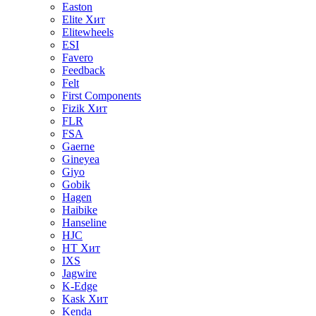
Easton
Elite
Хит
Elitewheels
ESI
Favero
Feedback
Felt
First Components
Fizik
Хит
FLR
FSA
Gaerne
Gineyea
Giyo
Gobik
Hagen
Haibike
Hanseline
HJC
HT
Хит
IXS
Jagwire
K-Edge
Kask
Хит
Kenda