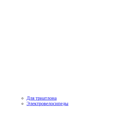
Для триатлона
Электровелосипеды