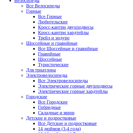
Велосипеды
Все Велосипеды
Горные
Все Горные
Любительские
Кросс-кантри двухподвесы
Кросс-кантри хардтейлы
Трейл и эндуро
Шоссейные и гравийные
Все Шоссейные и гравийные
Гравийные
Шоссейные
Туристические
Для триатлона
Электровелосипеды
Все Электровелосипеды
Электрические горные двухподвесы
Электрические горные хардтейлы
Городские
Все Городские
Гибридные
Складные и мини
Детские и подростковые
Все Детские и подростковые
14 дюймов (3-4 года)