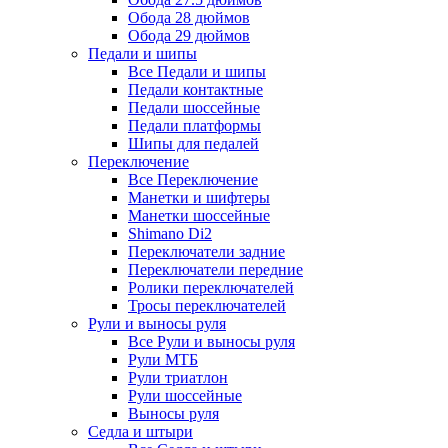
Обода 28 дюймов
Обода 29 дюймов
Педали и шипы
Все Педали и шипы
Педали контактные
Педали шоссейные
Педали платформы
Шипы для педалей
Переключение
Все Переключение
Манетки и шифтеры
Манетки шоссейные
Shimano Di2
Переключатели задние
Переключатели передние
Ролики переключателей
Тросы переключателей
Рули и выносы руля
Все Рули и выносы руля
Рули МТБ
Рули триатлон
Рули шоссейные
Выносы руля
Седла и штыри