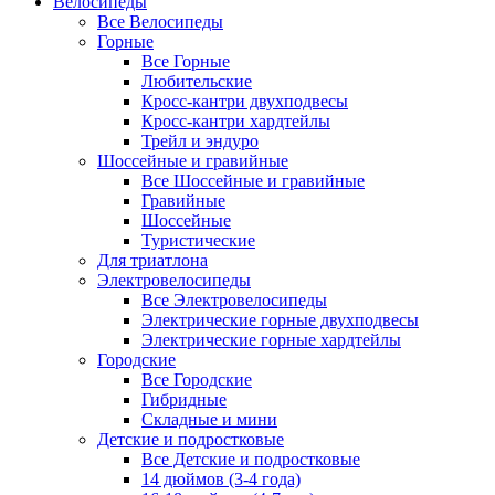
Велосипеды
Все Велосипеды
Горные
Все Горные
Любительские
Кросс-кантри двухподвесы
Кросс-кантри хардтейлы
Трейл и эндуро
Шоссейные и гравийные
Все Шоссейные и гравийные
Гравийные
Шоссейные
Туристические
Для триатлона
Электровелосипеды
Все Электровелосипеды
Электрические горные двухподвесы
Электрические горные хардтейлы
Городские
Все Городские
Гибридные
Складные и мини
Детские и подростковые
Все Детские и подростковые
14 дюймов (3-4 года)