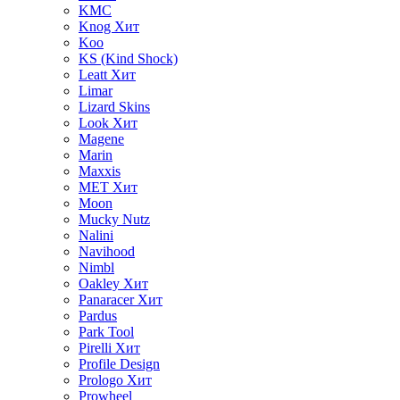
KMC
Knog
Хит
Koo
KS (Kind Shock)
Leatt
Хит
Limar
Lizard Skins
Look
Хит
Magene
Marin
Maxxis
MET
Хит
Moon
Mucky Nutz
Nalini
Navihood
Nimbl
Oakley
Хит
Panaracer
Хит
Pardus
Park Tool
Pirelli
Хит
Profile Design
Prologo
Хит
Prowheel