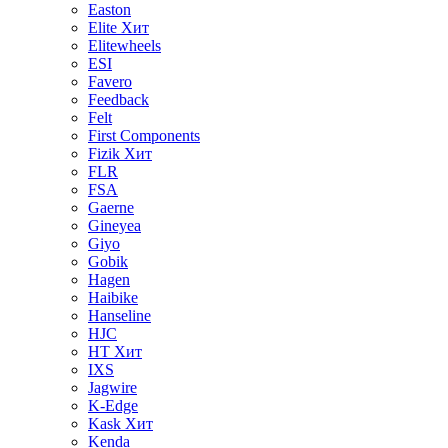
Easton
Elite
Хит
Elitewheels
ESI
Favero
Feedback
Felt
First Components
Fizik
Хит
FLR
FSA
Gaerne
Gineyea
Giyo
Gobik
Hagen
Haibike
Hanseline
HJC
HT
Хит
IXS
Jagwire
K-Edge
Kask
Хит
Kenda