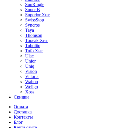
SunRingle
Super B
Superior
Хит
SwissStop
Syncros
Taya
Thomson
Topeak
Хит
Tubolito
Tufo
Хит
Ulac
Unior
Uniq
Vision
Vittoria
Wahoo
Wellgo
Xoss
Скидки
Оплата
Доставка
Контакты
Блог
Карта сайта