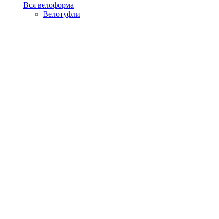
Вся велоформа
Велотуфли