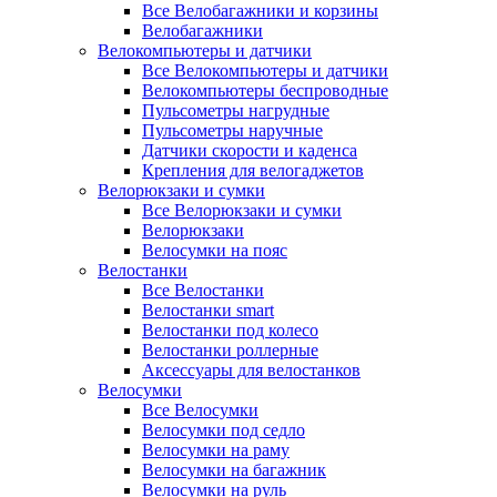
Все Велобагажники и корзины
Велобагажники
Велокомпьютеры и датчики
Все Велокомпьютеры и датчики
Велокомпьютеры беспроводные
Пульсометры нагрудные
Пульсометры наручные
Датчики скорости и каденса
Крепления для велогаджетов
Велорюкзаки и сумки
Все Велорюкзаки и сумки
Велорюкзаки
Велосумки на пояс
Велостанки
Все Велостанки
Велостанки smart
Велостанки под колесо
Велостанки роллерные
Аксессуары для велостанков
Велосумки
Все Велосумки
Велосумки под седло
Велосумки на раму
Велосумки на багажник
Велосумки на руль