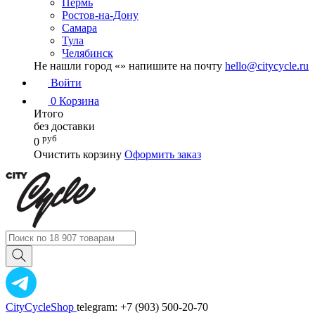
Пермь
Ростов-на-Дону
Самара
Тула
Челябинск
Не нашли город «
» напишите на почту
hello@citycycle.ru
Войти
0
Корзина
Итого
без доставки
руб
0
Очистить корзину
Оформить заказ
CityCycleShop
telegram: +7 (903) 500-20-70