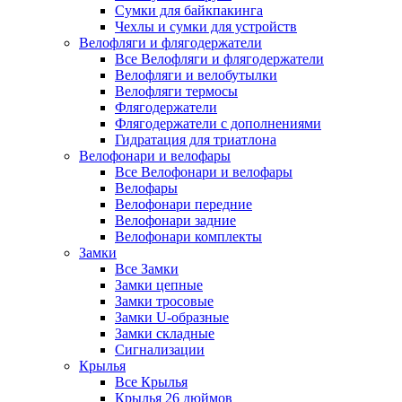
Сумки для байкпакинга
Чехлы и сумки для устройств
Велофляги и флягодержатели
Все Велофляги и флягодержатели
Велофляги и велобутылки
Велофляги термосы
Флягодержатели
Флягодержатели с дополнениями
Гидратация для триатлона
Велофонари и велофары
Все Велофонари и велофары
Велофары
Велофонари передние
Велофонари задние
Велофонари комплекты
Замки
Все Замки
Замки цепные
Замки тросовые
Замки U-образные
Замки складные
Сигнализации
Крылья
Все Крылья
Крылья 26 дюймов