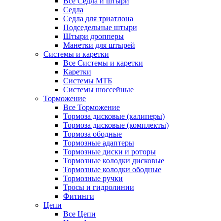
Все Седла и штыри
Седла
Седла для триатлона
Подседельные штыри
Штыри дропперы
Манетки для штырей
Системы и каретки
Все Системы и каретки
Каретки
Системы МТБ
Системы шоссейные
Торможение
Все Торможение
Тормоза дисковые (калиперы)
Тормоза дисковые (комплекты)
Тормоза ободные
Тормозные адаптеры
Тормозные диски и роторы
Тормозные колодки дисковые
Тормозные колодки ободные
Тормозные ручки
Тросы и гидролинии
Фитинги
Цепи
Все Цепи