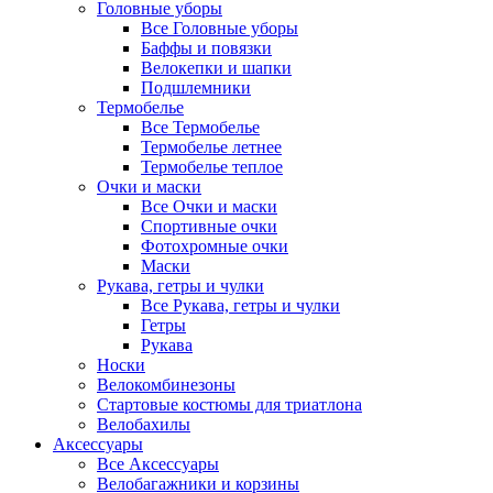
Головные уборы
Все Головные уборы
Баффы и повязки
Велокепки и шапки
Подшлемники
Термобелье
Все Термобелье
Термобелье летнее
Термобелье теплое
Очки и маски
Все Очки и маски
Спортивные очки
Фотохромные очки
Маски
Рукава, гетры и чулки
Все Рукава, гетры и чулки
Гетры
Рукава
Носки
Велокомбинезоны
Стартовые костюмы для триатлона
Велобахилы
Аксессуары
Все Аксессуары
Велобагажники и корзины