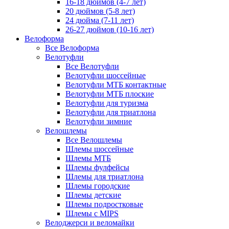
16-18 дюймов (4-7 лет)
20 дюймов (5-8 лет)
24 дюйма (7-11 лет)
26-27 дюймов (10-16 лет)
Велоформа
Все Велоформа
Велотуфли
Все Велотуфли
Велотуфли шоссейные
Велотуфли МТБ контактные
Велотуфли МТБ плоские
Велотуфли для туризма
Велотуфли для триатлона
Велотуфли зимние
Велошлемы
Все Велошлемы
Шлемы шоссейные
Шлемы МТБ
Шлемы фулфейсы
Шлемы для триатлона
Шлемы городские
Шлемы детские
Шлемы подростковые
Шлемы с MIPS
Велоджерси и веломайки