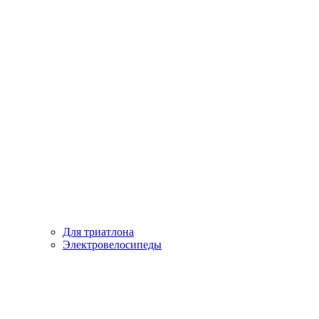
Для триатлона
Электровелосипеды