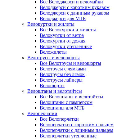
Все Велоджерси и веломайки
Велоджерси с коротким рукавом
Велоджерси с длинным рукавом
Велоджерси для МТБ
Велокуртки и жилеты
Все Велокуртки и жилеты
Велокуртки от ветра
Велокуртки от дождя
Велокуртки утепленные
Веложилеты
Велотрусы и велошорты
Все Велотрусы и велошорты
Велотрусы с лямками
Велотрусы без лямок
Велотрусы лайнеры
Велошорты
Велоштаны и велотайтсы
Все Велоштаны и велотайтсы
Велоштаны с памперсом
Велоштаны для МТБ
Велоперчатки
Все Велоперчатки
Велоперчатки с коротким пальцем
Велоперчатки с длинным пальцем
Велоперчатки утепленные