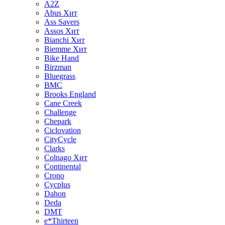
A2Z
Abus
Хит
Ass Savers
Assos
Хит
Bianchi
Хит
Biemme
Хит
Bike Hand
Birzman
Bluegrass
BMC
Brooks England
Cane Creek
Challenge
Chepark
Ciclovation
CityCycle
Clarks
Colnago
Хит
Continental
Crono
Cycplus
Dahon
Deda
DMT
e*Thirteen