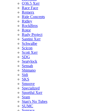
Q36.5
Хит
Race Face
Remerx
Ride Concepts
Ridley
RockBros
Rotor
Rudy Project
Santini
Хит
Schwalbe
Scicon
Scott
Хит
SDG
Seatylock
Sensah
Shimano
Sidi
SKS
Smoove
Specialized
Sportful
Хит
Sram
Stan's No Tubes
SUMC
Sunrace