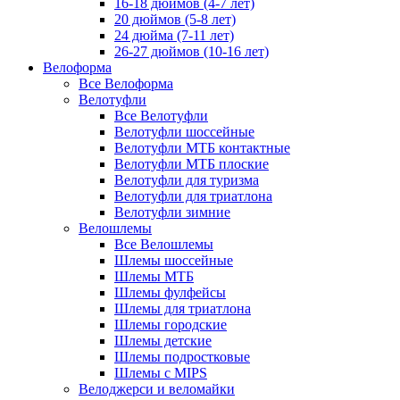
16-18 дюймов (4-7 лет)
20 дюймов (5-8 лет)
24 дюйма (7-11 лет)
26-27 дюймов (10-16 лет)
Велоформа
Все Велоформа
Велотуфли
Все Велотуфли
Велотуфли шоссейные
Велотуфли МТБ контактные
Велотуфли МТБ плоские
Велотуфли для туризма
Велотуфли для триатлона
Велотуфли зимние
Велошлемы
Все Велошлемы
Шлемы шоссейные
Шлемы МТБ
Шлемы фулфейсы
Шлемы для триатлона
Шлемы городские
Шлемы детские
Шлемы подростковые
Шлемы с MIPS
Велоджерси и веломайки