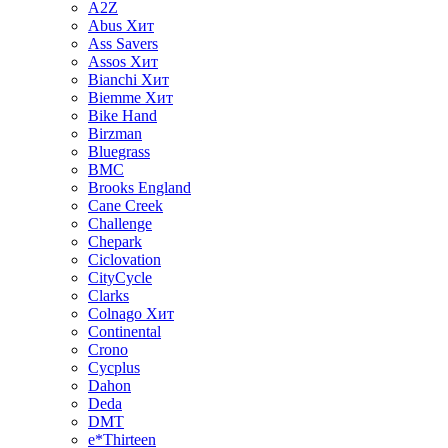
A2Z
Abus
Хит
Ass Savers
Assos
Хит
Bianchi
Хит
Biemme
Хит
Bike Hand
Birzman
Bluegrass
BMC
Brooks England
Cane Creek
Challenge
Chepark
Ciclovation
CityCycle
Clarks
Colnago
Хит
Continental
Crono
Cycplus
Dahon
Deda
DMT
e*Thirteen