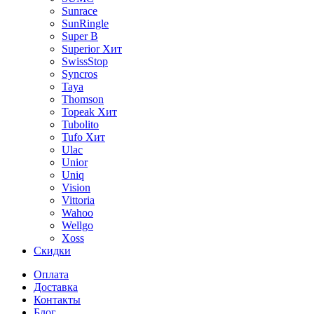
Sunrace
SunRingle
Super B
Superior
Хит
SwissStop
Syncros
Taya
Thomson
Topeak
Хит
Tubolito
Tufo
Хит
Ulac
Unior
Uniq
Vision
Vittoria
Wahoo
Wellgo
Xoss
Скидки
Оплата
Доставка
Контакты
Блог