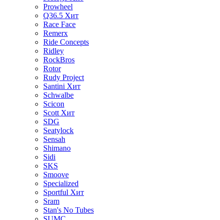
Prowheel
Q36.5
Хит
Race Face
Remerx
Ride Concepts
Ridley
RockBros
Rotor
Rudy Project
Santini
Хит
Schwalbe
Scicon
Scott
Хит
SDG
Seatylock
Sensah
Shimano
Sidi
SKS
Smoove
Specialized
Sportful
Хит
Sram
Stan's No Tubes
SUMC