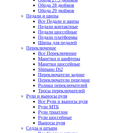
Обода 28 дюймов
Обода 29 дюймов
Педали и шипы
Все Педали и шипы
Педали контактные
Педали шоссейные
Педали платформы
Шипы для педалей
Переключение
Все Переключение
Манетки и шифтеры
Манетки шоссейные
Shimano Di2
Переключатели задние
Переключатели передние
Ролики переключателей
Тросы переключателей
Рули и выносы руля
Все Рули и выносы руля
Рули МТБ
Рули триатлон
Рули шоссейные
Выносы руля
Седла и штыри