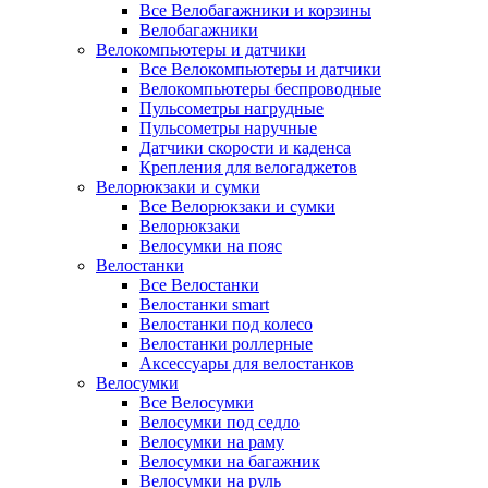
Все Велобагажники и корзины
Велобагажники
Велокомпьютеры и датчики
Все Велокомпьютеры и датчики
Велокомпьютеры беспроводные
Пульсометры нагрудные
Пульсометры наручные
Датчики скорости и каденса
Крепления для велогаджетов
Велорюкзаки и сумки
Все Велорюкзаки и сумки
Велорюкзаки
Велосумки на пояс
Велостанки
Все Велостанки
Велостанки smart
Велостанки под колесо
Велостанки роллерные
Аксессуары для велостанков
Велосумки
Все Велосумки
Велосумки под седло
Велосумки на раму
Велосумки на багажник
Велосумки на руль