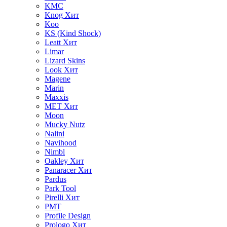
KMC
Knog
Хит
Koo
KS (Kind Shock)
Leatt
Хит
Limar
Lizard Skins
Look
Хит
Magene
Marin
Maxxis
MET
Хит
Moon
Mucky Nutz
Nalini
Navihood
Nimbl
Oakley
Хит
Panaracer
Хит
Pardus
Park Tool
Pirelli
Хит
PMT
Profile Design
Prologo
Хит