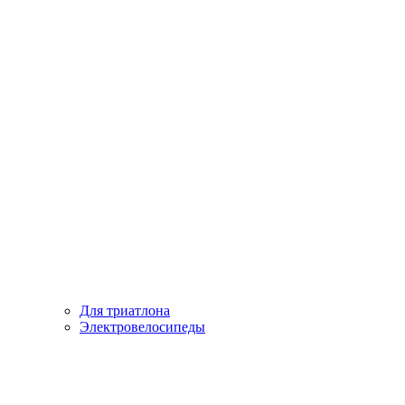
Для триатлона
Электровелосипеды