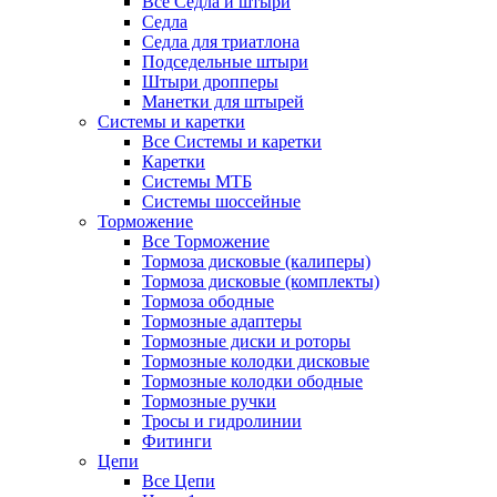
Все Седла и штыри
Седла
Седла для триатлона
Подседельные штыри
Штыри дропперы
Манетки для штырей
Системы и каретки
Все Системы и каретки
Каретки
Системы МТБ
Системы шоссейные
Торможение
Все Торможение
Тормоза дисковые (калиперы)
Тормоза дисковые (комплекты)
Тормоза ободные
Тормозные адаптеры
Тормозные диски и роторы
Тормозные колодки дисковые
Тормозные колодки ободные
Тормозные ручки
Тросы и гидролинии
Фитинги
Цепи
Все Цепи