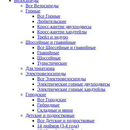
Велосипеды
Все Велосипеды
Горные
Все Горные
Любительские
Кросс-кантри двухподвесы
Кросс-кантри хардтейлы
Трейл и эндуро
Шоссейные и гравийные
Все Шоссейные и гравийные
Гравийные
Шоссейные
Туристические
Для триатлона
Электровелосипеды
Все Электровелосипеды
Электрические горные двухподвесы
Электрические горные хардтейлы
Городские
Все Городские
Гибридные
Складные и мини
Детские и подростковые
Все Детские и подростковые
14 дюймов (3-4 года)