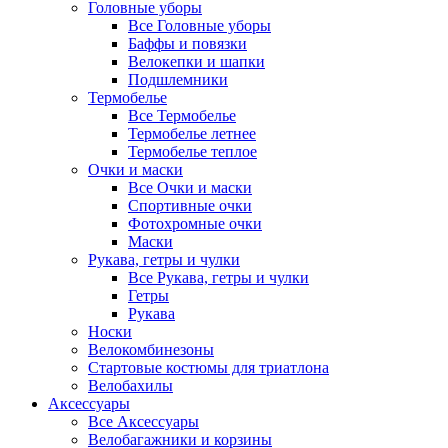
Головные уборы
Все Головные уборы
Баффы и повязки
Велокепки и шапки
Подшлемники
Термобелье
Все Термобелье
Термобелье летнее
Термобелье теплое
Очки и маски
Все Очки и маски
Спортивные очки
Фотохромные очки
Маски
Рукава, гетры и чулки
Все Рукава, гетры и чулки
Гетры
Рукава
Носки
Велокомбинезоны
Стартовые костюмы для триатлона
Велобахилы
Аксессуары
Все Аксессуары
Велобагажники и корзины