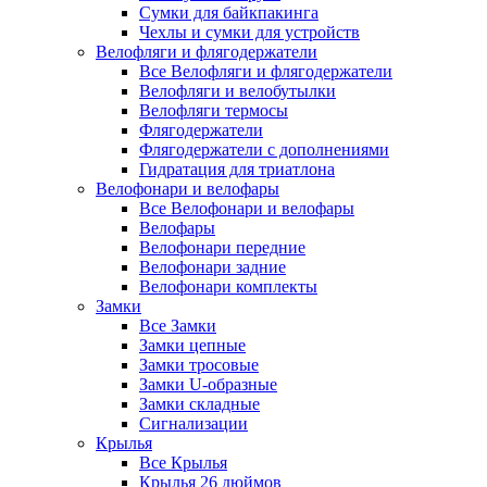
Сумки для байкпакинга
Чехлы и сумки для устройств
Велофляги и флягодержатели
Все Велофляги и флягодержатели
Велофляги и велобутылки
Велофляги термосы
Флягодержатели
Флягодержатели с дополнениями
Гидратация для триатлона
Велофонари и велофары
Все Велофонари и велофары
Велофары
Велофонари передние
Велофонари задние
Велофонари комплекты
Замки
Все Замки
Замки цепные
Замки тросовые
Замки U-образные
Замки складные
Сигнализации
Крылья
Все Крылья
Крылья 26 дюймов