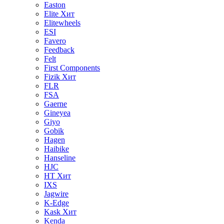
Easton
Elite
Хит
Elitewheels
ESI
Favero
Feedback
Felt
First Components
Fizik
Хит
FLR
FSA
Gaerne
Gineyea
Giyo
Gobik
Hagen
Haibike
Hanseline
HJC
HT
Хит
IXS
Jagwire
K-Edge
Kask
Хит
Kenda