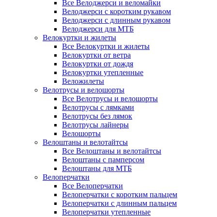
Все Велоджерси и веломайки
Велоджерси с коротким рукавом
Велоджерси с длинным рукавом
Велоджерси для МТБ
Велокуртки и жилеты
Все Велокуртки и жилеты
Велокуртки от ветра
Велокуртки от дождя
Велокуртки утепленные
Веложилеты
Велотрусы и велошорты
Все Велотрусы и велошорты
Велотрусы с лямками
Велотрусы без лямок
Велотрусы лайнеры
Велошорты
Велоштаны и велотайтсы
Все Велоштаны и велотайтсы
Велоштаны с памперсом
Велоштаны для МТБ
Велоперчатки
Все Велоперчатки
Велоперчатки с коротким пальцем
Велоперчатки с длинным пальцем
Велоперчатки утепленные