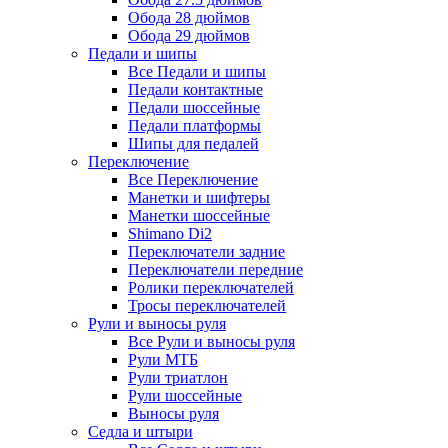
Обода 28 дюймов
Обода 29 дюймов
Педали и шипы
Все Педали и шипы
Педали контактные
Педали шоссейные
Педали платформы
Шипы для педалей
Переключение
Все Переключение
Манетки и шифтеры
Манетки шоссейные
Shimano Di2
Переключатели задние
Переключатели передние
Ролики переключателей
Тросы переключателей
Рули и выносы руля
Все Рули и выносы руля
Рули МТБ
Рули триатлон
Рули шоссейные
Выносы руля
Седла и штыри