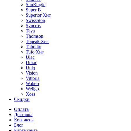
SunRingle
Super B
Superior
Хит
SwissStop
Syncros
Taya
Thomson
Topeak
Хит
Tubolito
Tufo
Хит
Ulac
Unior
Uniq
Vision
Vittoria
Wahoo
Wellgo
Xoss
Скидки
Оплата
Доставка
Контакты
Блог
Карта сайта