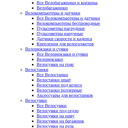
Все Велобагажники и корзины
Велобагажники
Велокомпьютеры и датчики
Все Велокомпьютеры и датчики
Велокомпьютеры беспроводные
Пульсометры нагрудные
Пульсометры наручные
Датчики скорости и каденса
Крепления для велогаджетов
Велорюкзаки и сумки
Все Велорюкзаки и сумки
Велорюкзаки
Велосумки на пояс
Велостанки
Все Велостанки
Велостанки smart
Велостанки под колесо
Велостанки роллерные
Аксессуары для велостанков
Велосумки
Все Велосумки
Велосумки под седло
Велосумки на раму
Велосумки на багажник
Велосумки на руль