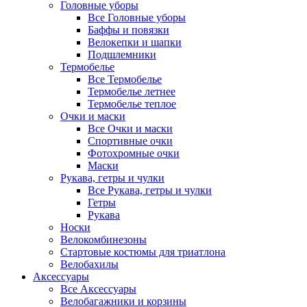
Головные уборы
Все Головные уборы
Баффы и повязки
Велокепки и шапки
Подшлемники
Термобелье
Все Термобелье
Термобелье летнее
Термобелье теплое
Очки и маски
Все Очки и маски
Спортивные очки
Фотохромные очки
Маски
Рукава, гетры и чулки
Все Рукава, гетры и чулки
Гетры
Рукава
Носки
Велокомбинезоны
Стартовые костюмы для триатлона
Велобахилы
Аксессуары
Все Аксессуары
Велобагажники и корзины