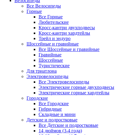
Велосипеды
Все Велосипеды
Горные
Все Горные
Любительские
Кросс-кантри двухподвесы
Кросс-кантри хардтейлы
Трейл и эндуро
Шоссейные и гравийные
Все Шоссейные и гравийные
Гравийные
Шоссейные
Туристические
Для триатлона
Электровелосипеды
Все Электровелосипеды
Электрические горные двухподвесы
Электрические горные хардтейлы
Городские
Все Городские
Гибридные
Складные и мини
Детские и подростковые
Все Детские и подростковые
14 дюймов (3-4 года)