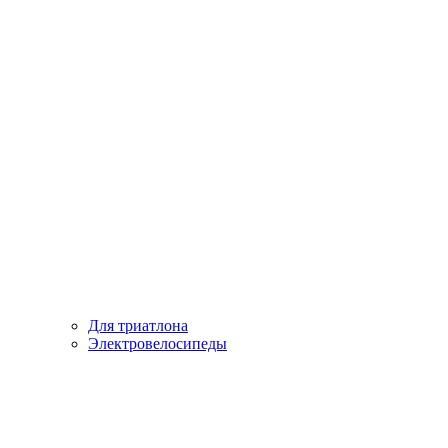
Для триатлона
Электровелосипеды