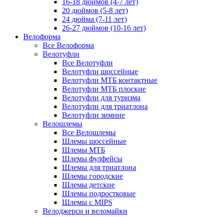
16-18 дюймов (4-7 лет)
20 дюймов (5-8 лет)
24 дюйма (7-11 лет)
26-27 дюймов (10-16 лет)
Велоформа
Все Велоформа
Велотуфли
Все Велотуфли
Велотуфли шоссейные
Велотуфли МТБ контактные
Велотуфли МТБ плоские
Велотуфли для туризма
Велотуфли для триатлона
Велотуфли зимние
Велошлемы
Все Велошлемы
Шлемы шоссейные
Шлемы МТБ
Шлемы фулфейсы
Шлемы для триатлона
Шлемы городские
Шлемы детские
Шлемы подростковые
Шлемы с MIPS
Велоджерси и веломайки