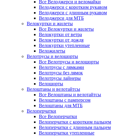
Все Велоджерси и веломайки
Велоджерси с коротким рукавом
Велоджерси с длинным рукавом
Велоджерси для МТБ
Велокуртки и жилеты
Все Велокуртки и жилеты
Велокуртки от ветра
Велокуртки от дождя
Велокуртки утепленные
Веложилеты
Велотрусы и велошорты
Все Велотрусы и велошорты
Велотрусы с лямками
Велотрусы без лямок
Велотрусы лайнеры
Велошорты
Велоштаны и велотайтсы
Все Велоштаны и велотайтсы
Велоштаны с памперсом
Велоштаны для МТБ
Велоперчатки
Все Велоперчатки
Велоперчатки с коротким пальцем
Велоперчатки с длинным пальцем
Велоперчатки утепленные