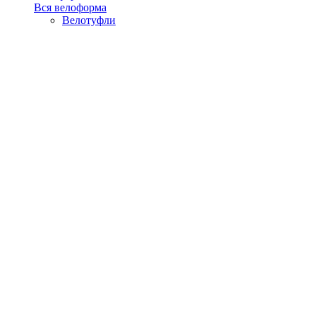
Вся велоформа
Велотуфли