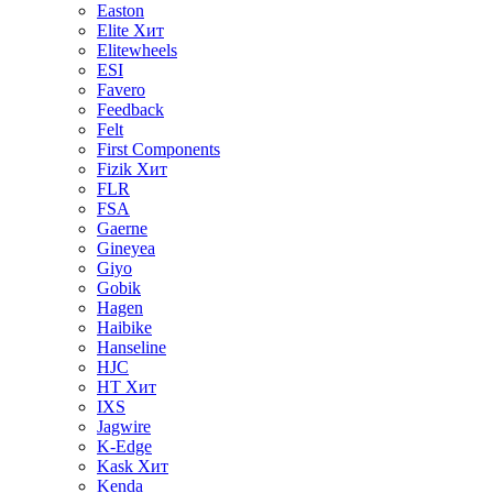
Easton
Elite
Хит
Elitewheels
ESI
Favero
Feedback
Felt
First Components
Fizik
Хит
FLR
FSA
Gaerne
Gineyea
Giyo
Gobik
Hagen
Haibike
Hanseline
HJC
HT
Хит
IXS
Jagwire
K-Edge
Kask
Хит
Kenda