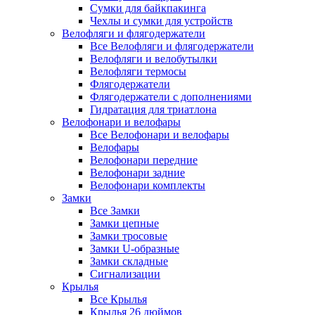
Сумки для байкпакинга
Чехлы и сумки для устройств
Велофляги и флягодержатели
Все Велофляги и флягодержатели
Велофляги и велобутылки
Велофляги термосы
Флягодержатели
Флягодержатели с дополнениями
Гидратация для триатлона
Велофонари и велофары
Все Велофонари и велофары
Велофары
Велофонари передние
Велофонари задние
Велофонари комплекты
Замки
Все Замки
Замки цепные
Замки тросовые
Замки U-образные
Замки складные
Сигнализации
Крылья
Все Крылья
Крылья 26 дюймов