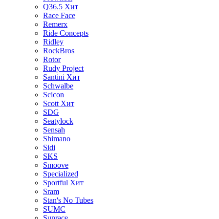
Q36.5
Хит
Race Face
Remerx
Ride Concepts
Ridley
RockBros
Rotor
Rudy Project
Santini
Хит
Schwalbe
Scicon
Scott
Хит
SDG
Seatylock
Sensah
Shimano
Sidi
SKS
Smoove
Specialized
Sportful
Хит
Sram
Stan's No Tubes
SUMC
Sunrace