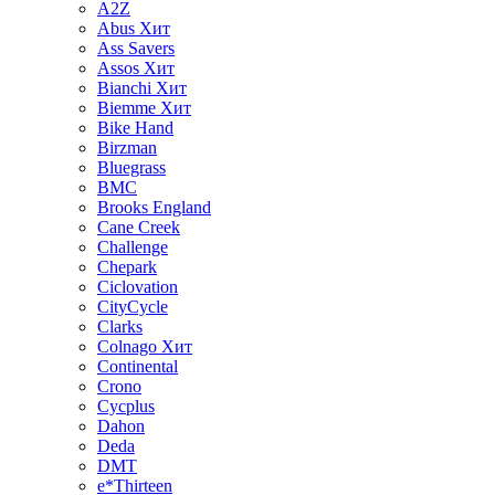
A2Z
Abus
Хит
Ass Savers
Assos
Хит
Bianchi
Хит
Biemme
Хит
Bike Hand
Birzman
Bluegrass
BMC
Brooks England
Cane Creek
Challenge
Chepark
Ciclovation
CityCycle
Clarks
Colnago
Хит
Continental
Crono
Cycplus
Dahon
Deda
DMT
e*Thirteen