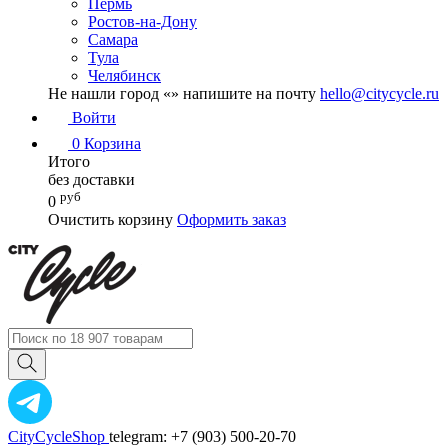
Пермь
Ростов-на-Дону
Самара
Тула
Челябинск
Не нашли город «
» напишите на почту
hello@citycycle.ru
Войти
0
Корзина
Итого
без доставки
руб
0
Очистить корзину
Оформить заказ
CityCycleShop
telegram: +7 (903) 500-20-70