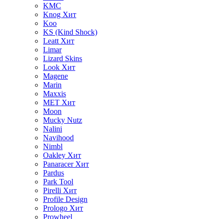
KMC
Knog
Хит
Koo
KS (Kind Shock)
Leatt
Хит
Limar
Lizard Skins
Look
Хит
Magene
Marin
Maxxis
MET
Хит
Moon
Mucky Nutz
Nalini
Navihood
Nimbl
Oakley
Хит
Panaracer
Хит
Pardus
Park Tool
Pirelli
Хит
Profile Design
Prologo
Хит
Prowheel