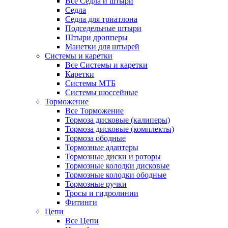
Все Седла и штыри
Седла
Седла для триатлона
Подседельные штыри
Штыри дропперы
Манетки для штырей
Системы и каретки
Все Системы и каретки
Каретки
Системы МТБ
Системы шоссейные
Торможение
Все Торможение
Тормоза дисковые (калиперы)
Тормоза дисковые (комплекты)
Тормоза ободные
Тормозные адаптеры
Тормозные диски и роторы
Тормозные колодки дисковые
Тормозные колодки ободные
Тормозные ручки
Тросы и гидролинии
Фитинги
Цепи
Все Цепи