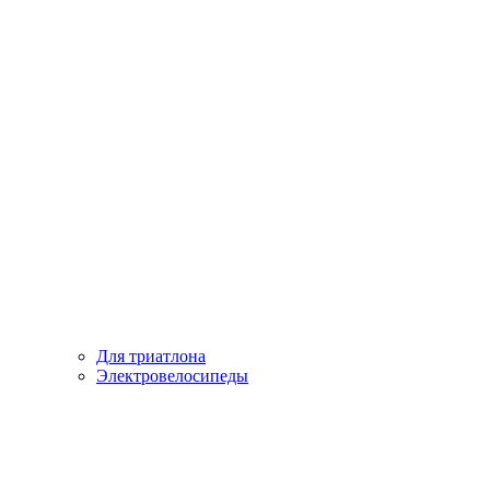
Для триатлона
Электровелосипеды