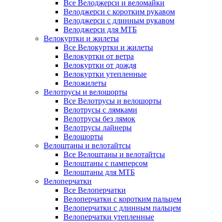
Все Велоджерси и веломайки
Велоджерси с коротким рукавом
Велоджерси с длинным рукавом
Велоджерси для МТБ
Велокуртки и жилеты
Все Велокуртки и жилеты
Велокуртки от ветра
Велокуртки от дождя
Велокуртки утепленные
Веложилеты
Велотрусы и велошорты
Все Велотрусы и велошорты
Велотрусы с лямками
Велотрусы без лямок
Велотрусы лайнеры
Велошорты
Велоштаны и велотайтсы
Все Велоштаны и велотайтсы
Велоштаны с памперсом
Велоштаны для МТБ
Велоперчатки
Все Велоперчатки
Велоперчатки с коротким пальцем
Велоперчатки с длинным пальцем
Велоперчатки утепленные