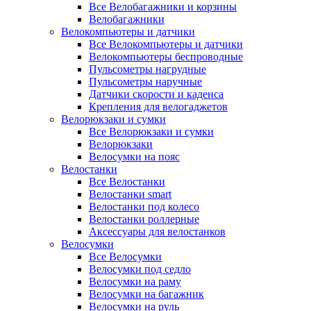
Все Велобагажники и корзины
Велобагажники
Велокомпьютеры и датчики
Все Велокомпьютеры и датчики
Велокомпьютеры беспроводные
Пульсометры нагрудные
Пульсометры наручные
Датчики скорости и каденса
Крепления для велогаджетов
Велорюкзаки и сумки
Все Велорюкзаки и сумки
Велорюкзаки
Велосумки на пояс
Велостанки
Все Велостанки
Велостанки smart
Велостанки под колесо
Велостанки роллерные
Аксессуары для велостанков
Велосумки
Все Велосумки
Велосумки под седло
Велосумки на раму
Велосумки на багажник
Велосумки на руль