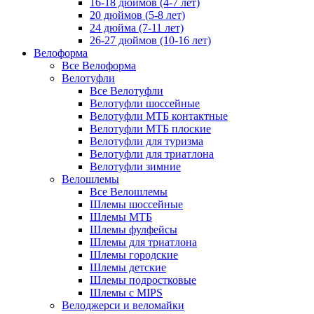
16-18 дюймов (4-7 лет)
20 дюймов (5-8 лет)
24 дюйма (7-11 лет)
26-27 дюймов (10-16 лет)
Велоформа
Все Велоформа
Велотуфли
Все Велотуфли
Велотуфли шоссейные
Велотуфли МТБ контактные
Велотуфли МТБ плоские
Велотуфли для туризма
Велотуфли для триатлона
Велотуфли зимние
Велошлемы
Все Велошлемы
Шлемы шоссейные
Шлемы МТБ
Шлемы фулфейсы
Шлемы для триатлона
Шлемы городские
Шлемы детские
Шлемы подростковые
Шлемы с MIPS
Велоджерси и веломайки