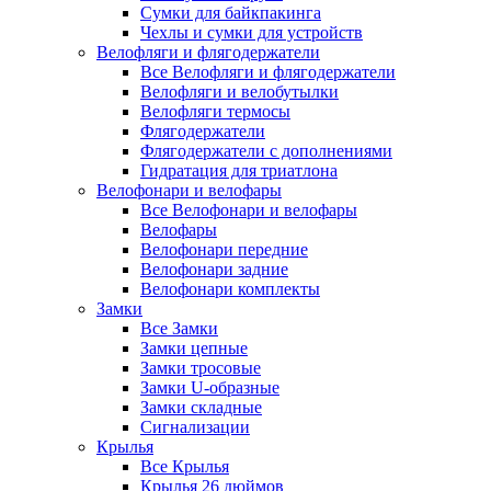
Сумки для байкпакинга
Чехлы и сумки для устройств
Велофляги и флягодержатели
Все Велофляги и флягодержатели
Велофляги и велобутылки
Велофляги термосы
Флягодержатели
Флягодержатели с дополнениями
Гидратация для триатлона
Велофонари и велофары
Все Велофонари и велофары
Велофары
Велофонари передние
Велофонари задние
Велофонари комплекты
Замки
Все Замки
Замки цепные
Замки тросовые
Замки U-образные
Замки складные
Сигнализации
Крылья
Все Крылья
Крылья 26 дюймов