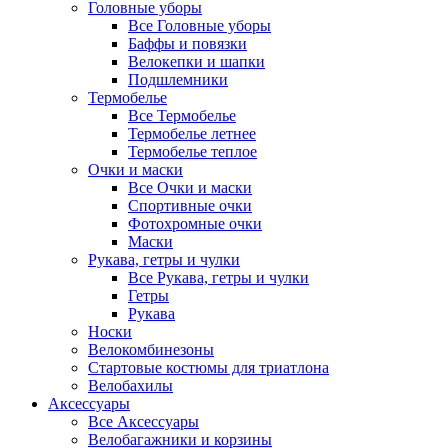
Головные уборы
Все Головные уборы
Баффы и повязки
Велокепки и шапки
Подшлемники
Термобелье
Все Термобелье
Термобелье летнее
Термобелье теплое
Очки и маски
Все Очки и маски
Спортивные очки
Фотохромные очки
Маски
Рукава, гетры и чулки
Все Рукава, гетры и чулки
Гетры
Рукава
Носки
Велокомбинезоны
Стартовые костюмы для триатлона
Велобахилы
Аксессуары
Все Аксессуары
Велобагажники и корзины