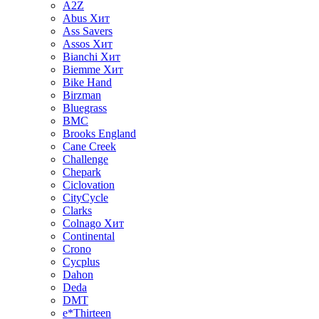
A2Z
Abus
Хит
Ass Savers
Assos
Хит
Bianchi
Хит
Biemme
Хит
Bike Hand
Birzman
Bluegrass
BMC
Brooks England
Cane Creek
Challenge
Chepark
Ciclovation
CityCycle
Clarks
Colnago
Хит
Continental
Crono
Cycplus
Dahon
Deda
DMT
e*Thirteen