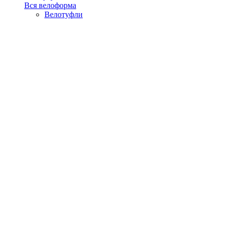
Вся велоформа
Велотуфли