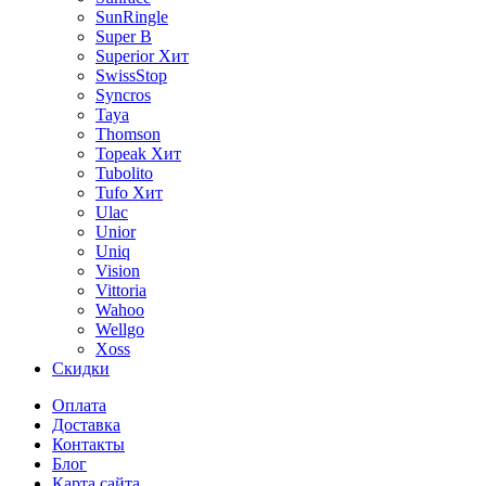
SunRingle
Super B
Superior
Хит
SwissStop
Syncros
Taya
Thomson
Topeak
Хит
Tubolito
Tufo
Хит
Ulac
Unior
Uniq
Vision
Vittoria
Wahoo
Wellgo
Xoss
Скидки
Оплата
Доставка
Контакты
Блог
Карта сайта