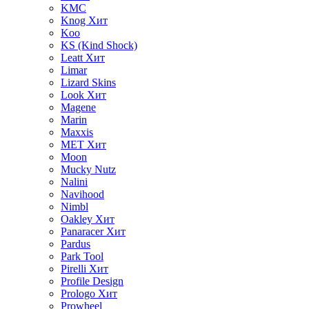
KMC
Knog
Хит
Koo
KS (Kind Shock)
Leatt
Хит
Limar
Lizard Skins
Look
Хит
Magene
Marin
Maxxis
MET
Хит
Moon
Mucky Nutz
Nalini
Navihood
Nimbl
Oakley
Хит
Panaracer
Хит
Pardus
Park Tool
Pirelli
Хит
Profile Design
Prologo
Хит
Prowheel