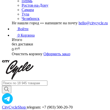
Пермь
Ростов-на-Дону
Самара
Тула
Челябинск
Не нашли город «
» напишите на почту
hello@citycycle.ru
Войти
0
Корзина
Итого
без доставки
руб
0
Очистить корзину
Оформить заказ
CityCycleShop
telegram: +7 (903) 500-20-70