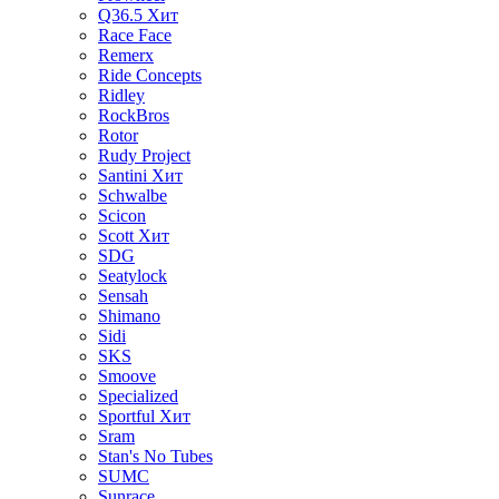
Q36.5
Хит
Race Face
Remerx
Ride Concepts
Ridley
RockBros
Rotor
Rudy Project
Santini
Хит
Schwalbe
Scicon
Scott
Хит
SDG
Seatylock
Sensah
Shimano
Sidi
SKS
Smoove
Specialized
Sportful
Хит
Sram
Stan's No Tubes
SUMC
Sunrace