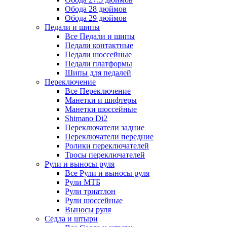
Обода 28 дюймов
Обода 29 дюймов
Педали и шипы
Все Педали и шипы
Педали контактные
Педали шоссейные
Педали платформы
Шипы для педалей
Переключение
Все Переключение
Манетки и шифтеры
Манетки шоссейные
Shimano Di2
Переключатели задние
Переключатели передние
Ролики переключателей
Тросы переключателей
Рули и выносы руля
Все Рули и выносы руля
Рули МТБ
Рули триатлон
Рули шоссейные
Выносы руля
Седла и штыри