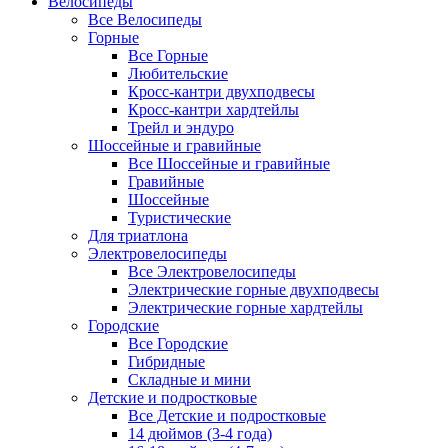
Велосипеды
Все Велосипеды
Горные
Все Горные
Любительские
Кросс-кантри двухподвесы
Кросс-кантри хардтейлы
Трейл и эндуро
Шоссейные и гравийные
Все Шоссейные и гравийные
Гравийные
Шоссейные
Туристические
Для триатлона
Электровелосипеды
Все Электровелосипеды
Электрические горные двухподвесы
Электрические горные хардтейлы
Городские
Все Городские
Гибридные
Складные и мини
Детские и подростковые
Все Детские и подростковые
14 дюймов (3-4 года)