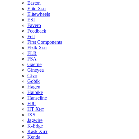
Easton
Elite
Хит
Elitewheels
ESI
Favero
Feedback
Felt
First Components
Fizik
Хит
FLR
FSA
Gaerne
Gineyea
Giyo
Gobik
Hagen
Haibike
Hanseline
HJC
HT
Хит
IXS
Jagwire
K-Edge
Kask
Хит
Kenda