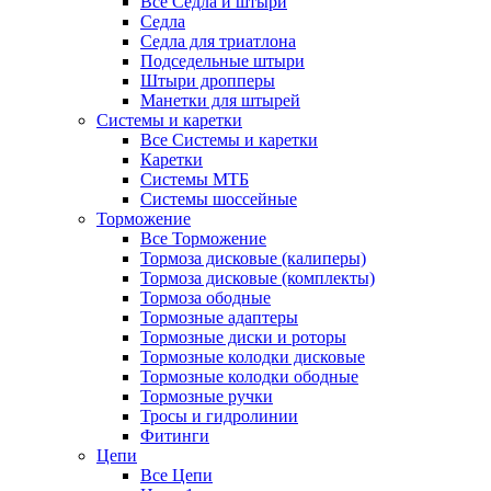
Все Седла и штыри
Седла
Седла для триатлона
Подседельные штыри
Штыри дропперы
Манетки для штырей
Системы и каретки
Все Системы и каретки
Каретки
Системы МТБ
Системы шоссейные
Торможение
Все Торможение
Тормоза дисковые (калиперы)
Тормоза дисковые (комплекты)
Тормоза ободные
Тормозные адаптеры
Тормозные диски и роторы
Тормозные колодки дисковые
Тормозные колодки ободные
Тормозные ручки
Тросы и гидролинии
Фитинги
Цепи
Все Цепи