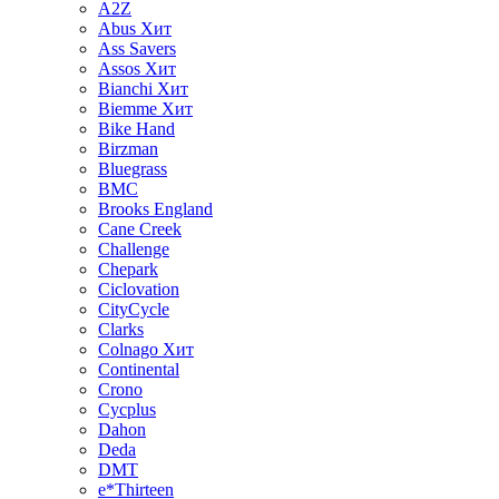
A2Z
Abus
Хит
Ass Savers
Assos
Хит
Bianchi
Хит
Biemme
Хит
Bike Hand
Birzman
Bluegrass
BMC
Brooks England
Cane Creek
Challenge
Chepark
Ciclovation
CityCycle
Clarks
Colnago
Хит
Continental
Crono
Cycplus
Dahon
Deda
DMT
e*Thirteen