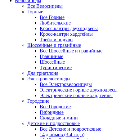
Велосипеды
Все Велосипеды
Горные
Все Горные
Любительские
Кросс-кантри двухподвесы
Кросс-кантри хардтейлы
Трейл и эндуро
Шоссейные и гравийные
Все Шоссейные и гравийные
Гравийные
Шоссейные
Туристические
Для триатлона
Электровелосипеды
Все Электровелосипеды
Электрические горные двухподвесы
Электрические горные хардтейлы
Городские
Все Городские
Гибридные
Складные и мини
Детские и подростковые
Все Детские и подростковые
14 дюймов (3-4 года)