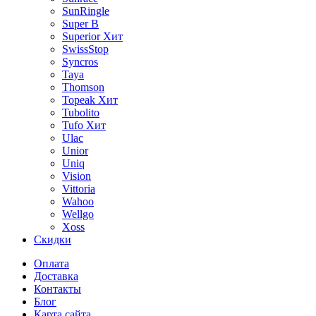
SunRingle
Super B
Superior
Хит
SwissStop
Syncros
Taya
Thomson
Topeak
Хит
Tubolito
Tufo
Хит
Ulac
Unior
Uniq
Vision
Vittoria
Wahoo
Wellgo
Xoss
Скидки
Оплата
Доставка
Контакты
Блог
Карта сайта