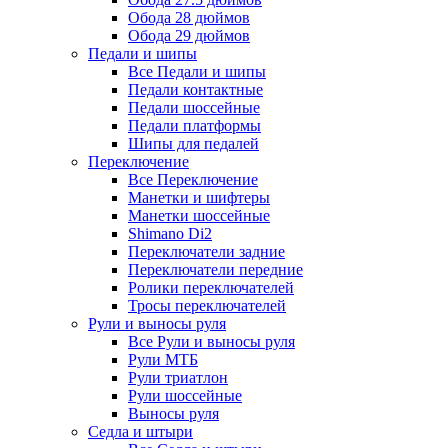
Обода 28 дюймов
Обода 29 дюймов
Педали и шипы
Все Педали и шипы
Педали контактные
Педали шоссейные
Педали платформы
Шипы для педалей
Переключение
Все Переключение
Манетки и шифтеры
Манетки шоссейные
Shimano Di2
Переключатели задние
Переключатели передние
Ролики переключателей
Тросы переключателей
Рули и выносы руля
Все Рули и выносы руля
Рули МТБ
Рули триатлон
Рули шоссейные
Выносы руля
Седла и штыри