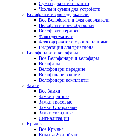
Сумки для байкпакинга
Чехлы и сумки для устройств
Велофляги и флягодержатели
Все Велофляги и флягодержатели
Велофляги и велобутылки
Велофляги термосы
Флягодержатели
Флягодержатели с дополнениями
Гидратация для триатлона
Велофонари и велофары
Все Велофонари и велофары
Велофары
Велофонари передние
Велофонари задние
Велофонари комплекты
Замки
Все Замки
Замки цепные
Замки тросовые
Замки U-образные
Замки складные
Сигнализации
Крылья
Все Крылья
Крылья 26 дюймов