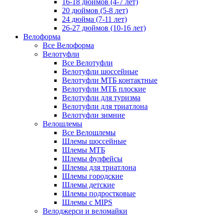
16-18 дюймов (4-7 лет)
20 дюймов (5-8 лет)
24 дюйма (7-11 лет)
26-27 дюймов (10-16 лет)
Велоформа
Все Велоформа
Велотуфли
Все Велотуфли
Велотуфли шоссейные
Велотуфли МТБ контактные
Велотуфли МТБ плоские
Велотуфли для туризма
Велотуфли для триатлона
Велотуфли зимние
Велошлемы
Все Велошлемы
Шлемы шоссейные
Шлемы МТБ
Шлемы фулфейсы
Шлемы для триатлона
Шлемы городские
Шлемы детские
Шлемы подростковые
Шлемы с MIPS
Велоджерси и веломайки