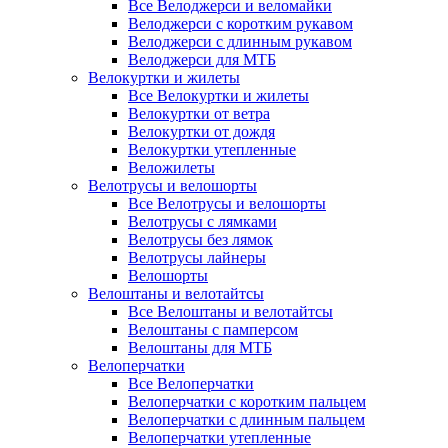
Все Велоджерси и веломайки
Велоджерси с коротким рукавом
Велоджерси с длинным рукавом
Велоджерси для МТБ
Велокуртки и жилеты
Все Велокуртки и жилеты
Велокуртки от ветра
Велокуртки от дождя
Велокуртки утепленные
Веложилеты
Велотрусы и велошорты
Все Велотрусы и велошорты
Велотрусы с лямками
Велотрусы без лямок
Велотрусы лайнеры
Велошорты
Велоштаны и велотайтсы
Все Велоштаны и велотайтсы
Велоштаны с памперсом
Велоштаны для МТБ
Велоперчатки
Все Велоперчатки
Велоперчатки с коротким пальцем
Велоперчатки с длинным пальцем
Велоперчатки утепленные