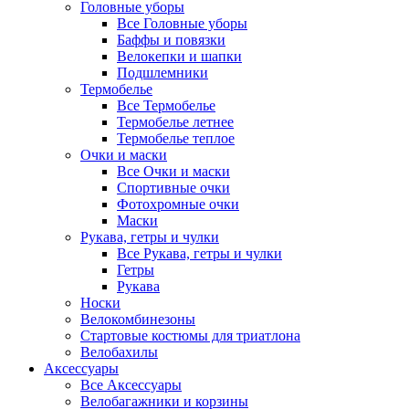
Головные уборы
Все Головные уборы
Баффы и повязки
Велокепки и шапки
Подшлемники
Термобелье
Все Термобелье
Термобелье летнее
Термобелье теплое
Очки и маски
Все Очки и маски
Спортивные очки
Фотохромные очки
Маски
Рукава, гетры и чулки
Все Рукава, гетры и чулки
Гетры
Рукава
Носки
Велокомбинезоны
Стартовые костюмы для триатлона
Велобахилы
Аксессуары
Все Аксессуары
Велобагажники и корзины