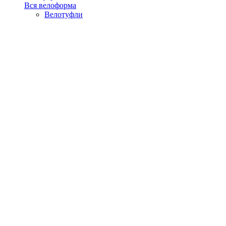
Вся велоформа
Велотуфли