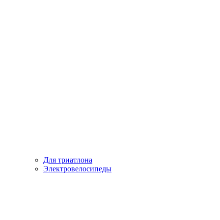
Для триатлона
Электровелосипеды