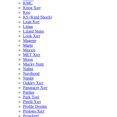
KMC
Knog
Хит
Koo
KS (Kind Shock)
Leatt
Хит
Limar
Lizard Skins
Look
Хит
Magene
Marin
Maxxis
MET
Хит
Moon
Mucky Nutz
Nalini
Navihood
Nimbl
Oakley
Хит
Panaracer
Хит
Pardus
Park Tool
Pirelli
Хит
Profile Design
Prologo
Хит
Prowheel