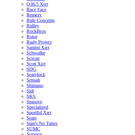
Q36.5
Хит
Race Face
Remerx
Ride Concepts
Ridley
RockBros
Rotor
Rudy Project
Santini
Хит
Schwalbe
Scicon
Scott
Хит
SDG
Seatylock
Sensah
Shimano
Sidi
SKS
Smoove
Specialized
Sportful
Хит
Sram
Stan's No Tubes
SUMC
Sunrace