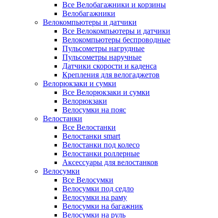
Все Велобагажники и корзины
Велобагажники
Велокомпьютеры и датчики
Все Велокомпьютеры и датчики
Велокомпьютеры беспроводные
Пульсометры нагрудные
Пульсометры наручные
Датчики скорости и каденса
Крепления для велогаджетов
Велорюкзаки и сумки
Все Велорюкзаки и сумки
Велорюкзаки
Велосумки на пояс
Велостанки
Все Велостанки
Велостанки smart
Велостанки под колесо
Велостанки роллерные
Аксессуары для велостанков
Велосумки
Все Велосумки
Велосумки под седло
Велосумки на раму
Велосумки на багажник
Велосумки на руль