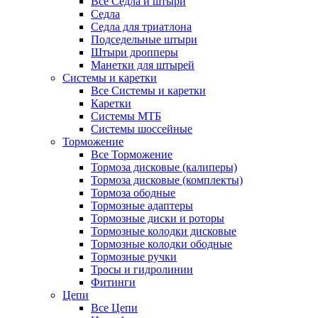
Все Седла и штыри
Седла
Седла для триатлона
Подседельные штыри
Штыри дропперы
Манетки для штырей
Системы и каретки
Все Системы и каретки
Каретки
Системы МТБ
Системы шоссейные
Торможение
Все Торможение
Тормоза дисковые (калиперы)
Тормоза дисковые (комплекты)
Тормоза ободные
Тормозные адаптеры
Тормозные диски и роторы
Тормозные колодки дисковые
Тормозные колодки ободные
Тормозные ручки
Тросы и гидролинии
Фитинги
Цепи
Все Цепи