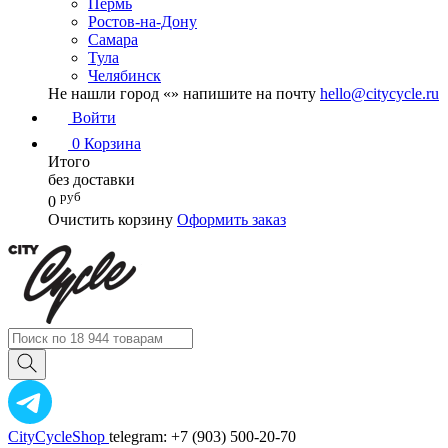
Пермь
Ростов-на-Дону
Самара
Тула
Челябинск
Не нашли город «
» напишите на почту
hello@citycycle.ru
Войти
0
Корзина
Итого
без доставки
руб
0
Очистить корзину
Оформить заказ
CityCycleShop
telegram: +7 (903) 500-20-70