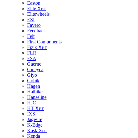
Easton
Elite
Хит
Elitewheels
ESI
Favero
Feedback
Felt
First Components
Fizik
Хит
FLR
FSA
Gaerne
Gineyea
Giyo
Gobik
Hagen
Haibike
Hanseline
HJC
HT
Хит
IXS
Jagwire
K-Edge
Kask
Хит
Kenda